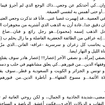
وان...كي أحدثكم عن وجعي...ذاك الوجع الذي لم أجرؤ فيما
.أو حتى أهمس به لنفسي العميقة.
 العصية...قد إنهمرت غصبا عني...فأنا قد تذكرت وجعي العتي
ن دقيق جدا..عادة أزن به الذهب الذي أشتريه من مجوهرات الم
 الذهب إسمه (محمود)...هو رجل رائع و فنان...صاغ 
.إنه عراقي من الطائفة الجعفرية الفاضلة و ما زال يحلم ب 
ي يحاسب كل زعران و سرسرية -عراقه- الفاتن...الذي مزً
ة الليل و النهار ايضا.
في إمرأة...و نصفي الآخر إعصار!!! إعصار هادر سوف يقتلع 
وفقهاء الدين...من قبورهم...كي يعلق مشانقهم في حلب و دم
 و تونس و الجزائر و الكويت و السعودية و قطر...سوف يق
لاة الأئمة...و مسوخ الفقهاء...و أباطرة الدين..من قبورهم 
مضى،،شديدة الجاذبية و الجمال،، و لكن روحي العاتية لم 
النقاب و الزبالات الأخرى،،،فكنت أعشق الرياضة و السباح