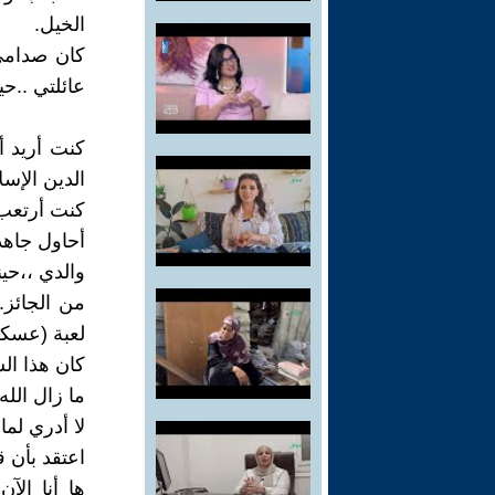
الخيل.
كان صدامي 
عائلتي ..ح
كنت أريد أ
الدين الإس
كنت أرتعب 
أحاول جاهد
والدي ،،حين
من الجائز.
لعبة (عسكر
كان هذا الس
ما زال الل
لا أدري لما
اعتقد بأن ق
ها أنا الآ