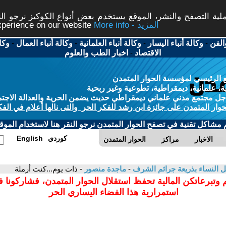
ة التصفح والنشر، الموقع يستخدم بعض أنواع الكوكيز نرجو النق
More info - المزيد
experience on our website
الفن
-
وكالة أنباء اليسار
-
وكالة أنباء العلمانية
-
وكالة أنباء العمال
-
وكا
الاقتصاد
-
اخبار الطب والعلوم
 الرئيسي لمؤسسة الحوار المتمدن
، علمانية، ديمقراطية، تطوعية وغير ربحية
ل مجتمع مدني علماني ديمقراطي حديث يضمن الحرية والعدالة الاجتم
حوار المتمدن على جائزة ابن رشد للفكر الحر والتى نالها أعلام في الفك
م مشاكل تقنية في تصفح الحوار المتمدن نرجو النقر هنا لاستخدام الموقع
كوردي
English
الاخبار
مراكز
الحوار المتمدن
 النساء بذريعة جرائم الشرف
-
ماجدة منصور
- ذات يوم...كنت أرملة
 وتبرعاتكن المالية تحفظ استقلال الحوار المتمدن، فشاركونا 
استمرارية هذا الفضاء اليساري الحر