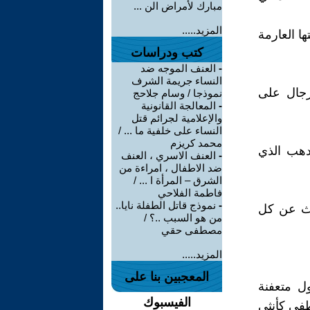
مبارك لأمراض الن ...
المزيد.....
ا العارمة
كتب ودراسات
-
العنف الموجه ضد
النساء جريمة الشرف
رجال على
نموذجا / وسام جلاحج
-
المعالجة القانونية
والإعلامية لجرائم قتل
النساء على خلفية ما ... /
محمد كريزم
دهب الذي
-
العنف الاسري ، العنف
ضد الاطفال ، امراءة من
الشرق – المرأة ا ... /
فاطمة الفلاحي
-
نموذج قاتل الطفلة نايا..
دث عن كل
من هو السبب ..؟ /
مصطفى حقي
المزيد.....
المعجبين بنا على
ل متعفنة
الفيسبوك
طفي كأنثى