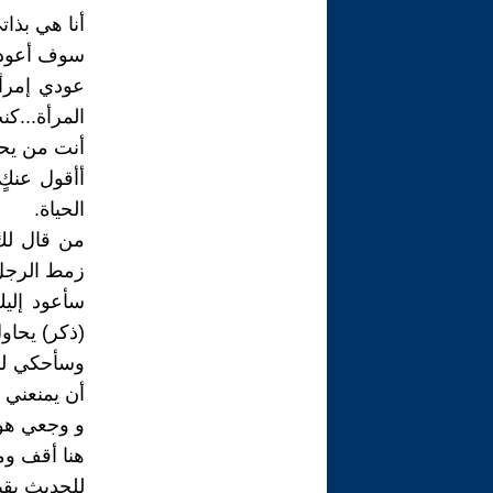
أنا هي بذاتي
سوف أعود إ
عودي إمرأة
المرأة...ك
أنت من يحم
أأقول عنكٍ 
الحياة.
من قال لك 
زمط الرجل 
سأعود إليك
(ذكر) يحاول
وسأحكي لك
أن يمنعني 
و وجعي هو 
هنا أقف و
للحديث بقي