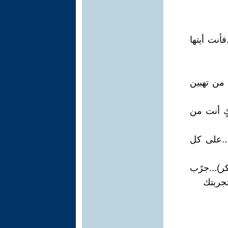
أنت أيتها
 من تهبين
ٍ أنت من
...على كل
)...جرًب
تجربتك