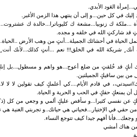
...إمرأة العَود الأبدي.
ليك في كل حين...و إلى أن ينتهي هذا الزمن الأغبر.
 ...ملكة ك زنوبيا...مشعة ك كليوباترا...خالدة ك عشتروت...ف
نتٍ قد شاركتٍ الله في خلقه و مجده.
ل الحياة في أحشائك الجميلة...أنتٍ من وهب الأرض ..الحياة.
أنك ٍ شريكة الله في الخلق!!! نعم ...أنتٍ كذلك...لأنك أنت ٍ
أنكٍ قد خُلقتٍ من ضلع أعوج...هو واهم و مسطول...بل إنك
من بين ساقيكٍ الجميلتين.
//سيدتي،، في قادم الأيام....كي أعلمكٍ كيف تقولين لا لا لا
 أن يمنعكٍ حقكٍ في الحب و الحرية و الحياة.
ٍ عن نفسي كثيرا...و سأقص عليكٍ ألمي و وجعي من كل (ذكر
من حقي في الإختيار...فحياتي هي حياتك..و تجربتي الغنية هي 
وجعك...فأنا أفهم جيدا كيف تتوجع النساء.
من هناك أمشي
ة