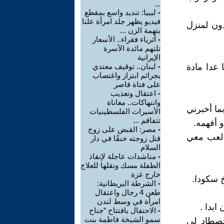
...
-
ليبيا: تنديد واسع بمقطع
فيديو يظهر جلد امرأة علنا
دون لمنزل
بتهمة الزن ...
-
أثرياء فقراء.. الأسعار
تلتهم مائدة الأسرة
الإيرانية
 عدا مادة
-
لبنان.. توقيف معتدي
بجرائم ابتزاز واغتصاب
على فتاة قاصر
-
اعتقال وتعذيب
وانتهاكات.. معاناة
ما أخبرني
الأسيرات الفلسطينيات
تتفاقم ...
و أفهمه.
-
مصر: القبض على زوج
ا لعب معي
قتل زوجته خنقًا في دار
السلام
-
مناشدات عاجلة لإنقاذ
الطفلة مسك ونقلها للعلاج
خارج غزة
 سكودا.
-
الشرطة البريطانية:
طعن 4 رجال واعتقال
امرأة في وسط لندن
ابدا .
-
الاحتفال بافتتاح “جناح
سمو الشيخة فاطمة بنت
 تصطاد لي