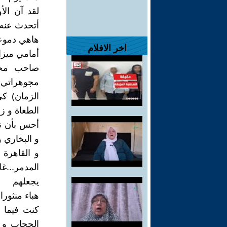
لقد آن الأ
أتحدث عنه.
هاهي دموعي
اخر الافلام
أمامي ميزا
صاحب محل
مجوهراتي..
الزمان) ك
الطغاة و زنا
أحس بأن نص
و البخاري 
و القاهرة
المدمر...غ
يجعلهم
هباء منثورا.
كنت فيما 
الحجاب و 