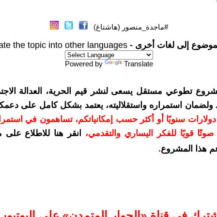
#ماجدة_منصور (هاشتاغ)
موضوع إلى لغات أخرى -
ate the topic into other languages
Powered by
Translate
شروع تطوعي مستقل يسعى لنشر قيم الحرية، العدالة الاجتم
. ولضمان استمراره واستقلاليته، يعتمد بشكل كامل على دعمك
دعمكم بمبلغ 10 دولارات سنويًا أو أكثر حسب إمكانياتكم، تساهمون في استم
وتًا قويًا للفكر اليساري والتقدمي
،
انقر هنا للاطلاع على 
م هذا المشروع
.
شترك في قناة «الحوار المتمدن» على اليوتيوب