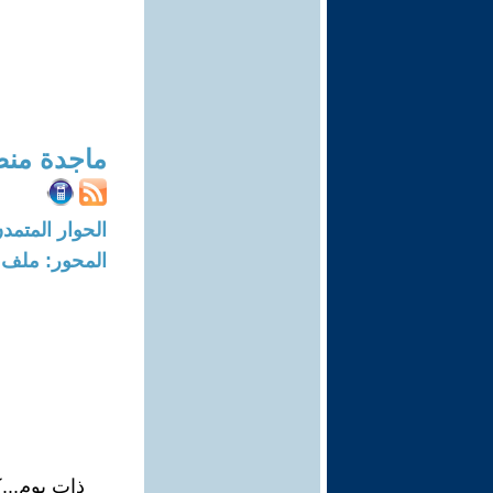
ماجدة منص
الحوار المتمدن-العدد: 5584 - 17
المحور: ملف 
ذات يوم...