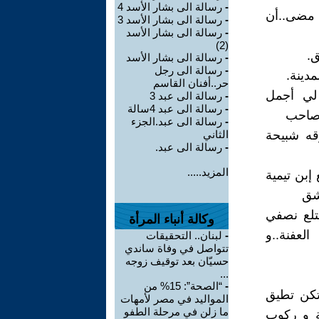
-
رسالة الى بشار الأسد 4
 مضى..أن
-
رسالة الى بشار الأسد 3
-
رسالة الى بشار الأسد
(2)
ق.
-
رسالة الى بشار الأسد
-
رسالة الى رجل
دينة.
حر..أفنان القاسم
لي أجمل
-
رسالة الى عبد 3
-
رسالة الى عبد 4سالة
(صاحب
-
رسالة الى عبد.الجزء
قه شبيحة
الثاني
-
رسالة الى عبد.
المزيد.....
إبن تيمية
شق
تلع نصفي
وكالة أنباء المرأة
العفنة..و
-
لبنان.. التحقيقات
تتواصل في وفاة ساندي
حسيّان بعد توقيف زوجه
...
-
“الصحة”: 15% من
تكن تطيق
المواليد في مصر لأمهات
ما زلن في مرحلة الطفو
ة و ركوب