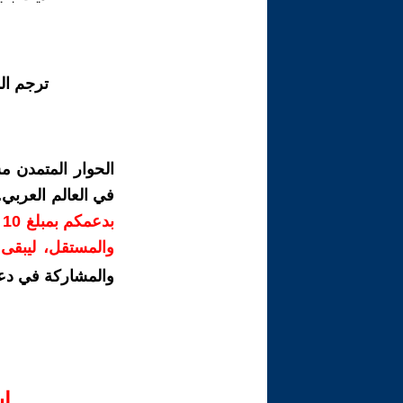
ترجم ال
الحوار المتمدن م
في العالم العربي
ب
والمستقل، ليبقى ص
والمشاركة في دع
ا‫