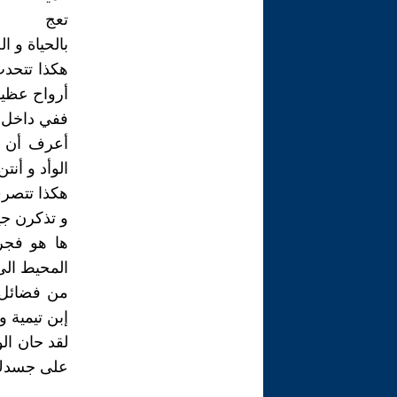
تعج
بالحياة و ا
هكذا تتحدث 
أرواح عظيمة
ففي داخل ك
أعرف أن م
الوأد و أنت
هكذا تتصرف
و تذكرن جي
ها هو فجر
المحيط الى
من فضائل ا
إبن تيمية و
لقد حان الو
على جسدك 