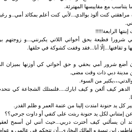
 يتناسب مع مقاييسها المهترئة.
راهقتي كنت ألوذ بوالدي...لأني كنت أعلم بمكائد أمي..و رغبته
ي.
إبنتها الرابعة!!!!!
ي شرورا فظيعة بحق أخواتي اللاتي يكبرنني...و زوجتهم ب
و ثقافتها...إلًا أنا...فقد وقفت كشوكة في حلقها.
أن أضع شرور أمي بحقي و حق أخواتي كي أوزنها بميزان ال
ن مدينة دبي ذات وقت مضى.
الدتي،،،بكثير من السوء.
 الدهر كيف ألعن و كيف ابارك....فلنمتلك الشجاعة كي نتح
.
ير كل يد حنونة امتدت إلينا من عتمة العمر و ظلم القدر.
عن إمتناني لكل يد حنونة ربتت على كتفي أو داوت جرحي؟؟
حد أن يسألني كيف أخترت دربي...حيث أنني لن أسمح لعقو
الفاطس إبن تيمية و الهالك البخاري..أن تتحكم في عالمي و عوا