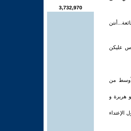
3,732,970
ئعة...أنتن
رس عليكن
لأوسط من
و هريرة و
ل الإعتداء