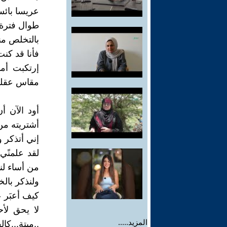
عريسا بائسا
طوال فترة م
بالتخلص من
فأنا قد كنت 
إرتكبت أم
مقاس عقلها 
أود الآن 
أشتريته م
إني أتذكر و
لقد علمنًي
من أساء لنا
ولنذكر بالخ
كيف أعبَر 
لا يحق لأ
المزيد.....
..ميتة...ك