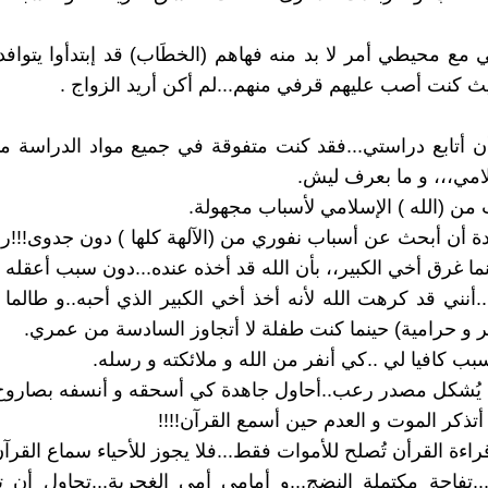
مع محيطي أمر لا بد منه فهاهم (الخطَاب) قد إبتدأوا يتواف
يث كنت أصب عليهم قرفي منهم...لم أكن أريد الزواج .
ن أتابع دراستي...فقد كنت متفوقة في جميع مواد الدراسة ما
لامي،،، و ما بعرف ليش.
من (الله ) الإسلامي لأسباب مجهولة.
ة أن أبحث عن أسباب نفوري من (الآلهة كلها ) دون جدوى!!!رب
ما غرق أخي الكبير،، بأن الله قد أخذه عنده...دون سبب أعقله 
..أنني قد كرهت الله لأنه أخذ أخي الكبير الذي أحبه..و طالم
 و حرامية) حينما كنت طفلة لا أتجاوز السادسة من عمري.
بب كافيا لي ..كي أنفر من الله و ملائكته و رسله.
ه يُشكل مصدر رعب..أحاول جاهدة كي أسحقه و أنسفه بصاروخ
 أتذكر الموت و العدم حين أسمع القرآن!!!!
راءة القرأن تُصلح للأموات فقط...فلا يجوز للأحياء سماع القرآن 
ن...تفاحة مكتملة النضج...و أمامي أمي الغجرية...تحاول أن