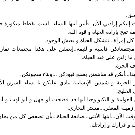
لحق.
إليكم إرادتي الآن..فأنتن أيتها النساء...لستم بقطط متكورة جا
 تعج بإرادة الحياة و قوة الله.
ل إمرأة...تتشكل الحياة و يعيش الوجود.
جتمعاتكن قاسية و لئيمة..إبصقن على هكذا مجتمعات تما
ن ما زلتن على قيد الحياة.
 الحرة.
دا...أنكن قد ساهمتن بصنع قيودكن ...وبناء سجونكن.
 الحرية و شمس الإنسانية تنادي عليكن يا نساء الشرق ا
 الخليج.
لعولمة و التكنولوجيا أنها قد فضحت أو جهل و أبو لهب و أب
 زميله المعفن...مستر البخاري.
قت الآن...أيتها الأنثى...صانعة الحياة...بأن تصفعي كل من يحاو
و قرارك و إرادتك.