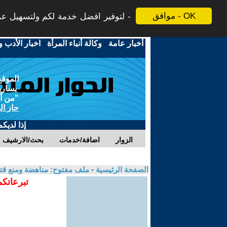
موافق - OK
لتوفير افضل خدمة لكم ولتسهيل عملي
أخبار عامة
-
وكالة أنباء المرأة
-
اخبار الأدب و
الموقع
يسارية
"من أج
حاز ال
إذا لديك
الزوار
اضافة/خدمات
بحث/الارشيف
الصفحة الرئيسية
-
ملف مفتوح: مناهضة ومنع قتل
تبرعاتكم