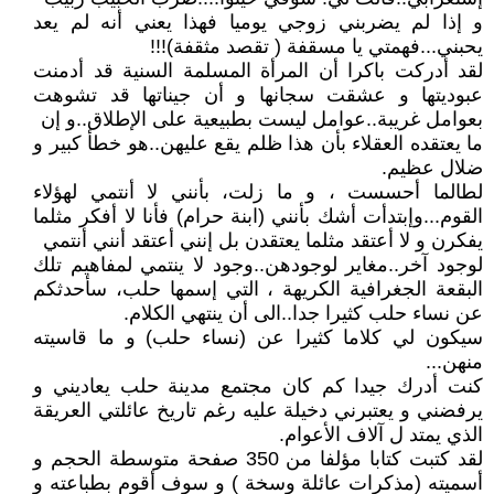
و إذا لم يضربني زوجي يوميا فهذا يعني أنه لم يعد
يحبني...فهمتي يا مسقفة ( تقصد مثقفة)!!!
لقد أدركت باكرا أن المرأة المسلمة السنية قد أدمنت
عبوديتها و عشقت سجانها و أن جيناتها قد تشوهت
بعوامل غريبة..عوامل ليست بطبيعية على الإطلاق..و إن
ما يعتقده العقلاء بأن هذا ظلم يقع عليهن..هو خطأ كبير و
ضلال عظيم.
لطالما أحسست ، و ما زلت، بأنني لا أنتمي لهؤلاء
القوم...وإبتدأت أشك بأنني (ابنة حرام) فأنا لا أفكر مثلما
يفكرن و لا أعتقد مثلما يعتقدن بل إنني أعتقد أنني أنتمي
لوجود آخر..مغاير لوجودهن..وجود لا ينتمي لمفاهيم تلك
البقعة الجغرافية الكريهة ، التي إسمها حلب، سأحدثكم
عن نساء حلب كثيرا جدا..الى أن ينتهي الكلام.
سيكون لي كلاما كثيرا عن (نساء حلب) و ما قاسيته
منهن...
كنت أدرك جيدا كم كان مجتمع مدينة حلب يعاديني و
يرفضني و يعتبرني دخيلة عليه رغم تاريخ عائلتي العريقة
الذي يمتد ل آلاف الأعوام.
لقد كتبت كتابا مؤلفا من 350 صفحة متوسطة الحجم و
أسميته (مذكرات عائلة وسخة ) و سوف أقوم بطباعته و