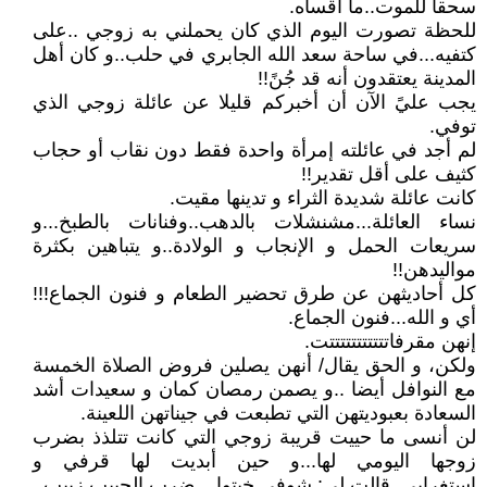
سحقا للموت..ما أقساه.
للحظة تصورت اليوم الذي كان يحملني به زوجي ..على
كتفيه...في ساحة سعد الله الجابري في حلب..و كان أهل
المدينة يعتقدون أنه قد جُنً!!
يجب عليً الآن أن أخبركم قليلا عن عائلة زوجي الذي
توفي.
لم أجد في عائلته إمرأة واحدة فقط دون نقاب أو حجاب
كثيف على أقل تقدير!!
كانت عائلة شديدة الثراء و تدينها مقيت.
نساء العائلة...مشنشلات بالدهب..وفنانات بالطبخ...و
سريعات الحمل و الإنجاب و الولادة..و يتباهين بكثرة
مواليدهن!!
كل أحاديثهن عن طرق تحضير الطعام و فنون الجماع!!!
أي و الله...فنون الجماع.
إنهن مقرفاتتتتتتتتتتتت.
ولكن، و الحق يقال/ أنهن يصلين فروض الصلاة الخمسة
مع النوافل أيضا ..و يصمن رمصان كمان و سعيدات أشد
السعادة بعبوديتهن التي تطبعت في جيناتهن اللعينة.
لن أنسى ما حييت قريبة زوجي التي كانت تتلذذ بضرب
زوجها اليومي لها...و حين أبديت لها قرفي و
إستغرابي..قالت لي: شوفي خيتوا....ضرب الحبيب زبيب