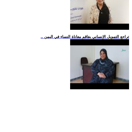
.. تراجع التمويل الإنساني يفاقم معاناة النساء في اليمن