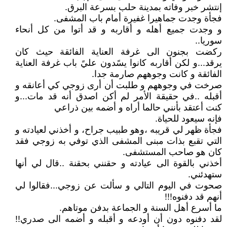
إنتشر خبر وفاته بمدينة حلب بسرعة البرق.
فجأة وجدت جماهيرا غفيرة أمام باب المشفى.
و وجدت جميع أهله و أقاربه و قد أتوا من كل أنحاء
سوريا..
ركضت بجنون الى غرفة العناية الفائقة حيث كان
يرقد...و لكن أقاربه كانوا يسًدون عليً باب غرفة العناية
الفائقة و كانت وجوههم صارمة جدا.
صرخت في وجوههم و طلبت أن أرى زوجي كي أعانقه و
أقبله ..في حقيقة الأمر لم أكن اصدق أنه قد مات...و
كنت أعتقد بأنني حالما أراه و أضمه بين ذراعي
فإنه سيعود للحياة.
فجأة ظهر لي قريبه ،وهو طبيب جراح، و أخذني لعيادته و
التي تقبع بذات مبنى المشفى الذي توفي به زوجي فقد
كان هو صاحب المستشفى.
أخذني بالقوة الى عيادته و حقنني بحقنة ..قال لي أنها
ستهدئني.
صحوت في اليوم التالي و سألت عن زوجي...فقالوا لي
أنهم قد دفنوه!!!
ما أسرع أهل السنة و الجماعة بدفن موتاهم.
لقد دفنوه دون أن أودعه و أقبله و أضمه الى صدري!!