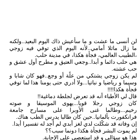
لن أنسى ما عشت و ما سأعيش ذاك اليوم البعيد..ولكنه
ما زال ماثلا أمامي..لأنه اليوم الذي توفي فيه زوجي
،الطبيب العالمي، فجأة هكذا، في مدينة حلب.
هي حلب دائما و أبدا..وجعي العتيق و مطرح أول عشق و
حب عشته.
لم يكن زوجي يشتكي من علًة أو وجع..فهو كان شابا و
وسيما و رياضيا و نباتيا...ولا أدري حتى يومنا هذا لما توفي
فجأة هكذا!!!!
قال لي الأطباء أنه قد تعرض لجلطة دماغية!!
كان زوجي رجلا قويا...يهوى الموسيقا و صوته
رخيم...وطالما غنى الأوبرا على مسارح جامعة
فرانكفورت بألمانيا..حين كان طالبا يدرس الطب هناك.
إن وفاته قد شكًلت لدي لغز أبدي لم أجد له تفسيرا أبدا.
لم يموت البشر فجأة هكذا دونما سبب؟؟
هذا هو سؤالي و قد استعصى على الإجابة.