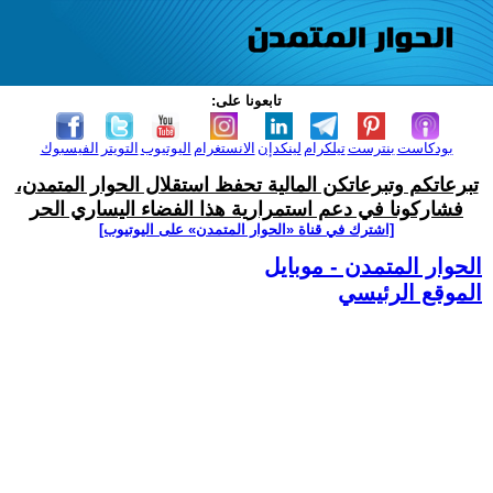
تابعونا على:
بودكاست
بنترست
تيلكرام
لينكدإن
الانستغرام
اليوتيوب
التويتر
الفيسبوك
تبرعاتكم وتبرعاتكن المالية تحفظ استقلال الحوار المتمدن،
فشاركونا في دعم استمرارية هذا الفضاء اليساري الحر
[اشترك في قناة ‫«الحوار المتمدن» على اليوتيوب]
الحوار المتمدن - موبايل
الموقع الرئيسي