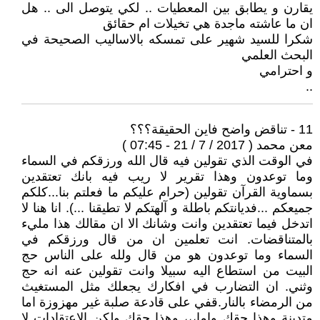
يقارن و يطابق بين المعطيات .. لكي يتوصل الى .. هل
ان ما عاشته ماجدة هي تخيلات ام حقائق
شكرا للسيد شهير على تمسكه بالاساليب الصحيحة في
البحث العلمي
و احترامي
..
11 - تناقض واضح فاين الحقيقة؟؟؟
معن محمد ( 2017 / 7 / 21 - 07:45 )
في الوقت الذي تقولين فيه قال الله ورزقكم في السماء
وما توعدون وهذا تقرير لا ريب فيه بانك تعتقدين
بسماوية القرآن تقولين (حرام عليكم ما فعلتم بنا...كلكم
جميعكم ...فديانتكم باطلة و آلهتكم لا تطيقنا ...). انا هنا لا
اتدخل فيما تعتقدين وانت وشانك الا ان مقالك هذا مليء
بالمتناقضات. انت تعلمين ان من قال ورزقكم في
السماء وما توعدون هو من قال ولله على الناس حج
البيت من استطاع اليه سبيلا وانت تقولين عنه انه حج
وثني. ان التضارب في افكارك يجعلك مثل المستغيث
من الرمضاء بالنار.قفي على قادعة صلبة غير مهزوزة اما
متدينة وهذا حقك واما،،، وهذا حقك ولكن الاعتقادات لا