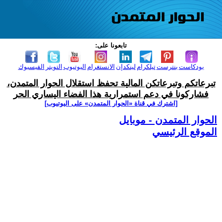
تابعونا على:
بودكاست
بنترست
تيلكرام
لينكدإن
الانستغرام
اليوتيوب
التويتر
الفيسبوك
تبرعاتكم وتبرعاتكن المالية تحفظ استقلال الحوار المتمدن،
فشاركونا في دعم استمرارية هذا الفضاء اليساري الحر
[اشترك في قناة ‫«الحوار المتمدن» على اليوتيوب]
الحوار المتمدن - موبايل
الموقع الرئيسي