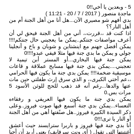
5 - وبعدين يا أخي!!0
ماجدة منصور ( 2017 / 7 / 20 - 11:21 )
بدي أفهم شو مصيري الآن...هل أنا من أهل الجنة أم من
أهل النار؟؟
اذا كنت قد ،،قررت،، أني من أهل الجنة فيحق لي أن
أعرف مواصفات جنتكم..يمكن ما يعجبني حال جنتكم!!!!
يمكن أفضل جهنم مع اينشتاين و شوبان و باخ و أنجلينا
جولي و يمكن ما بدي جنة فيها مثلا فيفي عبدو!!!!0
يمكن جنة فيها البخاري...أو المستر أبن تيمية لا
تعجبني....يمكن بدي جنة فيها مسابح عملاقة و قاعات
موسيقية ضخمة!!!! يمكن بدي جنة ما يكون فيها الحرامي
،،عم أختي الكبرى،، و الذي سرق إرث طفلتي حين مات
عتها والدها...رغم أنه قد ذهب للحج للوثن الأسود 5
مرات بس.0
يمكن بدي جنة ما يكون فيها العريفي و رفقاءه
التعساء...يمكن بدي جنة أسمع فيها صوت فيروز..وعلى
ذكر السيدة الكبيرة فيروز..هل صنًفتها أهي من أهل الجنة
أو النار يا ترى!!!0
أنا بدي جنة فيها فيروز و باربرا سترايسند حيث أعشق
أغنتيتها التي تقول ( آي ونت سرفايف) يعني أريد أن أحيا