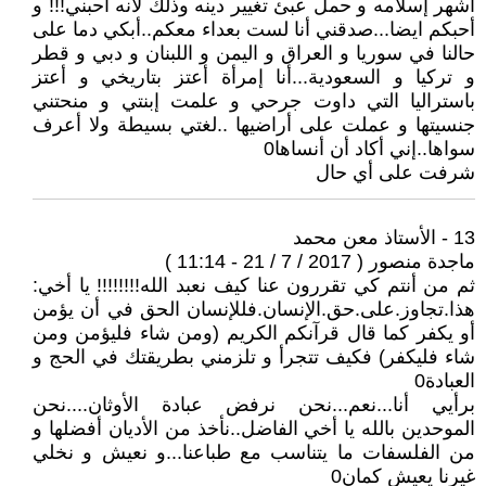
أشهر إسلامه و حمل عبئ تغيير دينه وذلك لأنه أحبني!!! و
أحبكم ايضا...صدقني أنا لست بعداء معكم..أبكي دما على
حالنا في سوريا و العراق و اليمن و اللبنان و دبي و قطر
و تركيا و السعودية...أنا إمرأة أعتز بتاريخي و أعتز
باستراليا التي داوت جرحي و علمت إبنتي و منحتني
جنسيتها و عملت على أراضيها ..لغتي بسيطة ولا أعرف
سواها..إني أكاد أن أنساها0
شرفت على أي حال
13 - الأستاذ معن محمد
ماجدة منصور ( 2017 / 7 / 21 - 11:14 )
ثم من أنتم كي تقررون عنا كيف نعبد الله!!!!!!!! يا أخي:
هذا.تجاوز.على.حق.الإنسان.فللإنسان الحق في أن يؤمن
أو يكفر كما قال قرآنكم الكريم (ومن شاء فليؤمن ومن
شاء فليكفر) فكيف تتجرأ و تلزمني بطريقتك في الحج و
العبادة0
برأيي أنا...نعم...نحن نرفض عبادة الأوثان....نحن
الموحدين بالله يا أخي الفاضل..نأخذ من الأديان أفضلها و
من الفلسفات ما يتناسب مع طباعنا...و نعيش و نخلي
غيرنا يعيش كمان0