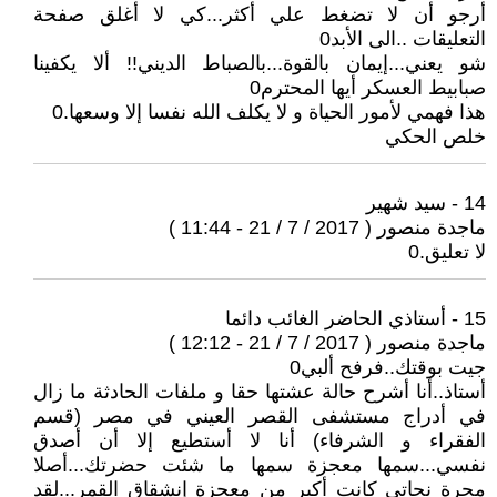
أرجو أن لا تضغط علي أكثر...كي لا أغلق صفحة
التعليقات ..الى الأبد0
شو يعني...إيمان بالقوة...بالصباط الديني!! ألا يكفينا
صبابيط العسكر أيها المحترم0
هذا فهمي لأمور الحياة و لا يكلف الله نفسا إلا وسعها.0
خلص الحكي
14 - سيد شهير
ماجدة منصور ( 2017 / 7 / 21 - 11:44 )
لا تعليق.0
15 - أستاذي الحاضر الغائب دائما
ماجدة منصور ( 2017 / 7 / 21 - 12:12 )
جيت بوقتك..فرفح ألبي0
أستاذ..أنا أشرح حالة عشتها حقا و ملفات الحادثة ما زال
في أدراج مستشفى القصر العيني في مصر (قسم
الفقراء و الشرفاء) أنا لا أستطيع إلا أن أصدق
نفسي...سمها معجزة سمها ما شئت حضرتك...أصلا
مجرة نجاتي كانت أكبر من معجزة إنشقاق القمر...لقد