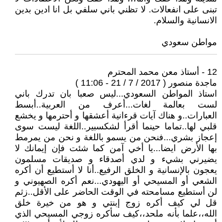
تبنى على انفعالات. لا تظني باني سلفي بل انا ادين بدين
الانسانية والسلام.
مواطن سعودي
12 - أستاذ معن محمد المحترم
ماجدة منصور ( 2017 / 7 / 21 - 11:06 )
استاذ المواطن السعودي...ليس صعبا بان تدرك باني
لست بعالمة لغات...أعرف من العربية..أبسط
العبارات..و هناك آيات قرءانية أعشقها و أحترمها و يخشع
قلبي لها..تماما حينما أقرأ لشكسبير..اللغة ليست سوى
إعجاز بشري...فنحن من يسمو باللغة و نحن من يمرمط
بها الأرض ايضا...يا أخي آمن كما شئت فإن إيمانك لا
يضيرني بشيء و لدي أصدقاء و صديقات مسلمون
يعجون بالإنسانية و الخلق الرفيع..أنا لا أستطيع أن أكره
الشعي أو المسيحي أو اليهودي...نعم أكره الصهيوني و
لن أستطيع مسامحته في الوقت الحاضر على الأقل..زثم
قل لي كيف أكره زوج إبنتي و هو من خيرة خلق
الله،،علما بأنه ملحد،،كيف سأكره زوجي المسيحي الذي