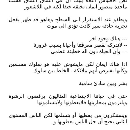
نص الاقتباس أعلاه يثبت أن في أعماق أعماق الست
ماجدة منصور ايمان تخنقه خنقا لكنه في اللاشعور
ويطفو عند الاستفزاز الى السطح وهاهو قد ظهر بفعل
تجربة حادثة سير كادت تؤدي الى موت
--- هناك وجود اخر
-- لاندركه لقصر معرفتنا وأحيانا بسبب غرورنا
--- وأن الحياة دون اله خطيئة عظمى
اذا هناك ايمان لكن مايشوش عليه هو سلوك مسلمين
وكأنها تفترض أنهم ملائكة - الخلط بين سلوك
بشر وبين مبادئ سامية
حتى في حياتنا الاجتماعية المثاليون يرفضون الرشوة
ويلتزمون بمحاربتها فلايعطونها ولايتسلمونها
ويستنكرون من يعطيها أو يتسلمها لكن الناس المستوى
الثاني يحتج أن جل الناس يعطونها و