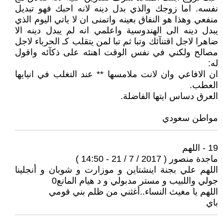
نفسه. اما زوجك والذي بدل دينه لانه احبك فهو تبديل
منفعي وهذا هو النفاق بعينه واتمنى ان لا ياتي اليوم الذي
يبدل دينه الى الهندوسية واعلمي انه لم يبدل دينه الا
ضاهرا لاجل اقتنآئك وتبا ثم تبا لمن يتقلب كـ الحرباء لاجل
مصالح ولكني في نفس الوقت اهنئه على ذكآئه واقول
له:
ان الافاعي وان لانت ملامسها ** عند التغلب في انيايها
العطب.
العرق دساس ايتها الفاضلة.
مواطن سعودي
19 - اللهم
ماجدة منصور ( 2017 / 7 / 21 - 14:50 )
اللهم علي بجنة اينشتاين و موزارت و شوبان و أنجلينا
جولي واللبيب و مستر مدبولي و د هيام المانع0
اللهم يا مغيث النساء..أغثني من ظلم بني قومي
باي