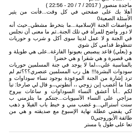
ماجدة منصور ( 2017 / 7 / 20 - 22:56 )
أهلا بك على صفحتي في كل وقت...فأنت من يثير
الأسئلة الصعبة0
مواصفات الجنة الإسلامية...ما بتخرط مشطي..حيث أنه
لا دور واضح للمرأة في تلك الجنة..ثم ما معنى أن نجلس
في الجنة و لا عمل لدينا سوى أكل و شرب و حوريات
تتنطوط قدامي كل شوي
و (بعلي) قاعد يبصبص بعيونوا الفارغة..على هي طويلة و
هي قصيرة و هي شقرا و هي خضرا
بالمناسبة علي،،،لما لا يوجد في جنة المسلمين حوريات
سودوات البشرة!!! هل رب المسلمين عنصري؟؟؟ثم لم
ترد إشارة من الجنة الموعودة بوجود نساء سوداوات و
هذا ما أغضب إبن زوجي ،، أنطوني،،و قال لي صارخا: تبا
لكم ..أنا أعشق النساء السوداوات و ساعات بيروح
مزاجي على النساء الآسيويات...جنتكم ما بتلزمني ب
سنت أسترالي...و غضب مني و خبط باب الفيلا و ذهب
كي يقضي عطلة نهاية الإسبوع مع صديقته و هي من
طائفة الأبوروجني0
تعا على طول يا مستر