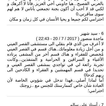
بالعربي الفصيح...هيا جاوبني أخي العزيز..فأنا لا أكرهك و
لكني قد لا أحب أن أكون بجنة تجمعني بأناس لا هم لهم
سوى مناقرتي.0
احترامي لكم جميعا و يحيا الأنسان في كل زمان و مكان
6 - سيد شهير
ماجدة منصور ( 2017 / 7 / 20 - 22:43 )
لا أعرف من الذي قام بنقلي الى مستشفى القصر العيني
و من أجل زيادة معلوماتك..هناك قسم في القصر العيني
مُخصص للفقراء و هناك قسم آخر من المشفى يرتاده
الأغنياء و السراقين و الحرامية و المتنفذين...وكانت
تجربة رائعة لي في تواجدي بمشفى القصر العيني و
تحديدا في قسم المهمشين و الفقراء و الكادحين الى
ربهم كدحا0
أما لماذا أصلي...فهذا تدخل في شؤوني الخاصة لأن
العبادة شأن خاص كممارستك للجنس مع ..زوجتك
احترامي؛
7 - أستاذ علي سالم