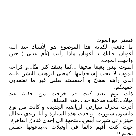
قصتي مع الموت
ما دفعني لكتابة هذا الموضوع هو الأستاذ عبد الله
أغونان...فإليك يا أغونان ماذا رأيت (بأم عيني ) حين
واجهت الموت.
الموت ليس بعبعا مخيفا ...كما يعتقد كثر منًا...و فزاعة
الموت لا يجب إستخدامها كمعنى لترهيب البشر فالله
الذي رأيته بعينيّ و أحسسته بقلبي غير ما تعتقدون
جميعكم.
ذات يوم بعيد...كنت قد خرجت من حفلة عيد
ميلاد...كانت صاخبة جدا...هذه الحفلة.
أدرت محرك سيارتي الرياضية الجديدة و كانت من نوع
داتسون سبورت...و قدت هذه السيارة و أنا ارتدي بنطال
جينز و تي شيرت أبيض...متجهة الى إحدى فنادق القاهرة
حيث كنت أقيم دائما في أوتيلات ،،،يدعونها خمس
نجوم!!!