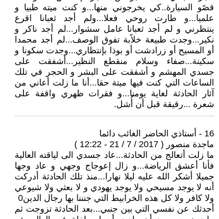
قصًو السيارة..كي يخرجوني منها...و كنت ميته طبيا و
علميا...و طارت روحي فعلا...ولم أجد ثعبانا اقرع
ينتظرني و لم أجد ثعبانا عامل سشوار...لم أجد ناكر و
نكير...وجدت طبيعة خلاًبة تفوق الوصف...لم أجد محمدا
أو المسيح أو زرادشت أو بوذا بإنتظاري...وجدت سكونا و
سكينة...صفاء وسلام منقطع النظير...أشفقت على
جسدي المهشم و أشفقت على البشر و الحجر في تلك
الساعات التي كنت فيها ميتة حقا...أنا ما زلت أعاني من
آثار الحادثة لغاية يومنا...و فقرات ظهري واقفة على
شعرة ...رقيقة قبل أن أُشل.
16 - أستاذي الحاضر الغائب دائما
ماجدة منصور ( 2017 / 7 / 21 - 12:22 )
ما زلت أتعالج من الحادثة...عاد جسدي الى لياقته العالية
فأنا أعشق الرياضة...و زال إعوجاج وجهي و عاد وجها
جميلا أشكر الله عليه ليلا نهارا...منذ تلك الحادثة أدركت
أنه لا يوجد مسيحي ولا يوجد يهودي و لا بعثي ولا شيوعي
ولا كافر ولا كل هذه الخرابيط التي جنننا بها رجال الدين0
أحدثك عن نفسي التي بين جنبي...بعد الحادثة تزوجت ثم