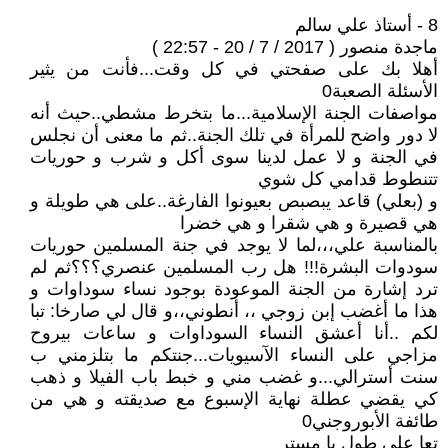
8 - أستاذ علي سالم
ماجدة منصور ( 2017 / 7 / 20 - 22:57 )
أهلا بك على صفحتي في كل وقت...فأنت من يثير
الأسئلة الصعبة0
مواصفات الجنة الإسلامية...ما بتخرط مشطي..حيث أنه
لا دور واضح للمرأة في تلك الجنة..ثم ما معنى أن نجلس
في الجنة و لا عمل لدينا سوى أكل و شرب و حوريات
تتنطوط قدامي كل شوي
و (بعلي) قاعد يبصبص بعيونوا الفارغة..على هي طويلة و
هي قصيرة و هي شقرا و هي خضرا
بالمناسبة علي،،،لما لا يوجد في جنة المسلمين حوريات
سودوات البشرة!!! هل رب المسلمين عنصري؟؟؟ثم لم
ترد إشارة من الجنة الموعودة بوجود نساء سوداوات و
هذا ما أغضب إبن زوجي ،، أنطوني،،و قال لي صارخا: تبا
لكم ..أنا أعشق النساء السوداوات و ساعات بيروح
مزاجي على النساء الآسيويات...جنتكم ما بتلزمني ب
سنت أسترالي...و غضب مني و خبط باب الفيلا و ذهب
كي يقضي عطلة نهاية الإسبوع مع صديقته و هي من
طائفة الأبوروجني0
تعا على طول يا مستر