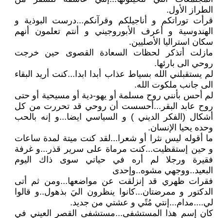
الطراز الأول.
قرأت توراتكم و أناجيلكم وقرآنكم...درست البوذية و
الهندوسية و أعرف الأبوروجيني و أنتم تعلمون أنهم
سكان استراليا الأصليين.
مازلت أتذكر لحظات السعادة القصوى حين خرجت
روحي الى بارئها.
لم يستقبلني الله بسياط عذاب أبدا ابدا...كنت أريد البقاء
الى جانب ملكوت الله.
لم أحس بأنني روح مسلمة أو يهو-دية أو مسيحية أو حتى
روح عابد البقر...أحسست أن روحي قد تحررت من كل
أشكال (الفكر الديني ) و السياسي ايضا...و إنه بالحب
وحده يحيا الإنسان.
ما أقوله ليس نثرا أو شعرا...لقد كنت ميتة لمدة ساعات
و حين إستقظيت...كنت مرماة على سرير قذر...و غرفة
فقيرة ورجلا لم أره في حياتي سوى ذاك اليوم
البعيد..ووجهي مشوه..وإحدى
فقرات ظهري قد إنزلقت عن مواضعها...ومن ثم أتى
الدكتور و ممرضتان...كانوا ينظرون اليَ بذهول..و قالوا
لي....مدام...إنتي مُتًي و عشتي من جديد.
كان إسم هذا المستشفى...مستشفى القصر العيني في