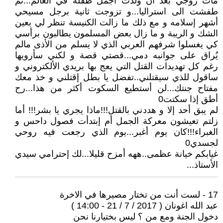
مات زوجي بعد أن ولدت أجمل طفلة في العالم...ثم
طفشت الى استراليا...و تزوجت ثانية برجل مسيحي
أشهر إسلامه و مع ذلك ما زالت الكنيسة تنظر لي بعين
الشك و الريبة و ما زال بعض المسلمون يطالبون برأسي
كي يغسلوا شرفهم العربي الذي لا يسلم من الأذى مالم
يُراق على جوانبه دمي...قصتي قصة و لكني سأرويها
رغم كل تهديدات القتل التي يعج بها بريدي الألكتروني و
ساقول للذي سيقتلني..تفضل يا بطل إقتلني و خذ معك
مفتاح جنتك...لن أستطيع السكوت أكثر من هذا...رح
أطق إذا سكتت0
لم يبق أحد إلا و هددني بالقتل!!!ماذا يجري يا بشر!!! أما
زلتم تعيشون معركة الجمل أم إبتدأت فصول داحس و
الغبراء!!!كان يوم أغبر...يوم الذي رجعت فيه روحي
لجسدي0
غيابكم خيانة عظمى..ههه أمزح قليلا...لك إحترامي سيدي
الأستاذ...
17 - لست أنت من تختار مصيرها في الاخرة
عبد الله اغونان ( 2017 / 7 / 21 - 14:00 )
دخول الجنة ومع من ؟ ليس بختيارنا نحن