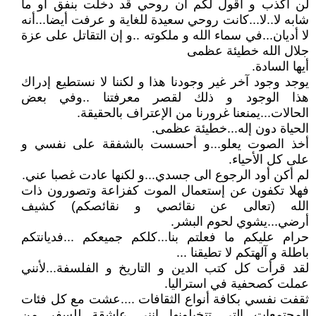
لن أكذب و أقول لكم أن روحي قد دخلت بنفق أو ما
شابه لا..لا...كانت روحي سعيدة للغاية و عرفت أيضا...أنه
لا أديان...في سماء الله و ملكوته ..و إن التقاتل على عزة
جلال الله خطيئة عظمى
أيها السادة.
يوجد وجود آخر غير وجودنا هذا و لكننا لا نستطيع إدراك
هذا الوجود و ذلك لقصر معرفتنا ..وفي بعض
الحالات...يمنعنا غرورنا من الإعتراف بالحقيقة.
الحياة دون إله...خطيئة عظمى.
أخذ الصوت يعلو...و أحسست بالشفقة على نفسي و
على كل الأحياء.
لم أكن أود الرجوع الى جسدي...و لكنها عادت غصبا عني.
فهلا تكفون عن إستعمال الموت كفزاعة وتصورون ذات
الله (تعالى عن نقائصي و نقائصكم) كشيف
أرضي...يشوي لحوم البشر.
حرام عليكم ما فعلتم بنا...كلكم جميعكم ...فديانتكم
باطلة و آلهتكم لا تطيقنا ...
لقد قرأت كل كتب الدين و التاريخ و الفلسفة...لأنني
عملت كصحفية في استراليا.
ثقفت نفسي بكافة أنواع الثقافات ....عشت مع كل فئات
المجتمعات التي تتخيلونها...إنني عاشقة للسفر من