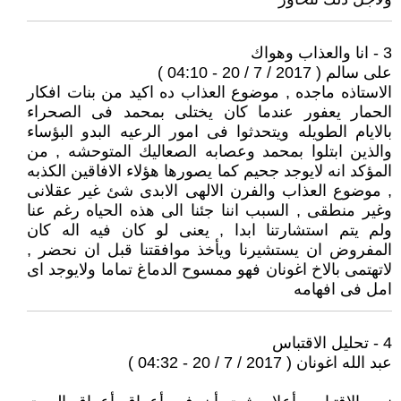
3 - انا والعذاب وهواك
على سالم ( 2017 / 7 / 20 - 04:10 )
الاستاذه ماجده , موضوع العذاب ده اكيد من بنات افكار
الحمار يعفور عندما كان يختلى بمحمد فى الصحراء
بالايام الطويله ويتحدثوا فى امور الرعيه البدو البؤساء
والذين ابتلوا بمحمد وعصابه الصعاليك المتوحشه , من
المؤكد انه لايوجد جحيم كما يصورها هؤلاء الافاقين الكذبه
, موضوع العذاب والفرن الالهى الابدى شئ غير عقلانى
وغير منطقى , السبب اننا جئنا الى هذه الحياه رغم عنا
ولم يتم استشارتنا ابدا , يعنى لو كان فيه اله كان
المفروض ان يستشيرنا ويأخذ موافقتنا قبل ان نحضر ,
لاتهتمى بالاخ اغونان فهو ممسوح الدماغ تماما ولايوجد اى
امل فى افهامه
4 - تحليل الاقتباس
عبد الله اغونان ( 2017 / 7 / 20 - 04:32 )