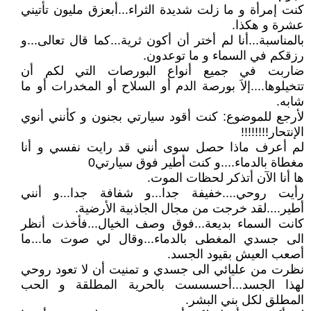
كنت إمرأة و ما زلت شديدة الثراء...أبعزق مليون تأتيني
عشرة و هكذا.
بالمناسبة...أنا لم أختر أن أكون ثرية...كما قال تعالى...و
رزقكم في السماء و ما توعدون.
ضاربت في جميع أنواع البورصات التي لكم أن
تتخيلوها....إلاَ بورصة الدم أو السلاح أو المخدرات أو ما
شابه.
لأرجع للموضوع: كنت أقود سيارتي بجنون و كأنني أنوي
الإنتحار!!!!!!!!
لم أعرف ماذا حصل سوى أنني قد رايت نفسي و أنا
مغطاة بالدماء....و كنت أطير فوق سيارتي0
ها أنا الآن أتذكر لحظات الموت.
رأيت روحي....خفيفة جدا...و شفافة جدا...و أنني
أطير....لقد خرجت من مجال الجاذبية الأرضية.
كانت السماء بديعة...فوق وصف الخيال...فأخذت أنظر
الى جسدي المغطى بالدماء...وقال لي صوت ما...ما
أصعب العيش بقيود الجسد.
نظرت من عليائي الى جسدي و تمنيت أن لا تعود روحي
لهذا الجسد...أحسسست بالحرية المطلقة و الحب
المطلق لكل بني البشر.