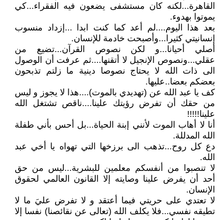
القاهرة...لكنه كان مستشفى يضعون فيه الفقراء...كي
يموتوا بهدوء.
بعد هذا اليوم....لم أعد كما كنت ابدا ...إزداد منسوب
إنسانيتي كثيرا...وأصبحت خادمة للإنسان.
أصلي أحيانا...و لكن نصوص القرآن...تضيع من
عقلي...ونصوص الإنجيل لا أتقنها....ثم عرفت أن الوصول
الى ذات الله لا يحتاج نصوصا دينية ما زلتم تذبحون
بعضكم بعضا..عليها.
كف يا عبد الله عن (تهديدي بالموت)....هذا لا يجوز و ليس
من حقك أن تفرض رؤيتك علينا....ناقص تشتغل الله
علينا!!!!!
أنا لا أهاب الموت لأنني إبنة الحياة...بل أحس بأني طفلة
الله المدللة.
دع كل روح...تذهب الى برزخها التي تهواه يا أخي عبد
الله.
لا تنصبوا من أنفسكم معلمين للبشرية...ليس من حق
أحد أن يفرض علينا وصايته إلا القانون العالمي لحقوق
الإنسان.
لا تعتدي على حريتي فيما أعتقد و لا تفرض عليَ ما لا
تطيقه نفسي...فلا يكلف الله (تعالى عن نقائصنا) نفسا إلا