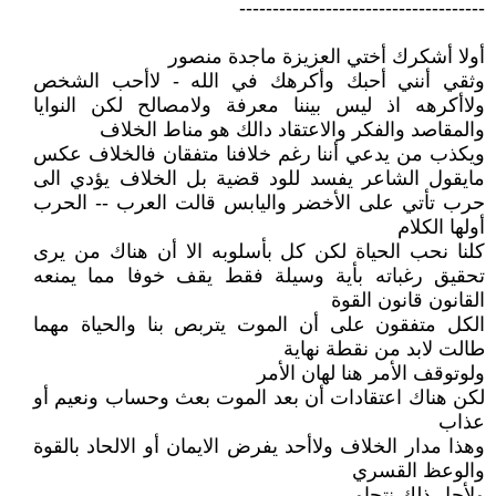
-------------------------------------
أولا أشكرك أختي العزيزة ماجدة منصور
وثقي أنني أحبك وأكرهك في الله - لاأحب الشخص
ولاأكرهه اذ ليس بيننا معرفة ولامصالح لكن النوايا
والمقاصد والفكر والاعتقاد دالك هو مناط الخلاف
ويكذب من يدعي أننا رغم خلافنا متفقان فالخلاف عكس
مايقول الشاعر يفسد للود قضية بل الخلاف يؤدي الى
حرب تأتي على الأخضر واليابس قالت العرب -- الحرب
أولها الكلام
كلنا نحب الحياة لكن كل بأسلوبه الا أن هناك من يرى
تحقيق رغباته بأية وسيلة فقط يقف خوفا مما يمنعه
القانون قانون القوة
الكل متفقون على أن الموت يتربص بنا والحياة مهما
طالت لابد من نقطة نهاية
ولوتوقف الأمر هنا لهان الأمر
لكن هناك اعتقادات أن بعد الموت بعث وحساب ونعيم أو
عذاب
وهذا مدار الخلاف ولاأحد يفرض الايمان أو الالحاد بالقوة
والوعظ القسري
ولأجل ذلك نتحاور