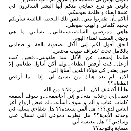
بالوني هو درع حمايتي منكم أيها البشر السائرون في
عتمة الفناء و ظلمة نفوسكم.
أياكم ـأن تقتربوا مني...ففي تلك اللحظة البائسة سأريكم
جحيم كلماتي و لهيب سوطي.
هاهي ممرضتي الشابة،،،ستيفاني,,, تسألني ما هي
وجبتي المضلة لغذاء اليوم.
الحق أقول لكم...إني أأكل بصعوبة بالغة...و طعامي
بالكامل تحت ‘شراف طبيب مختص.
طالما إمتنعت عن الأكل منذ طفولتي...فحين كنت
أزعل...كنت أرفض الطعام...ولم أكن أتناول طعامي إلا
حين يعتذر كل هؤلاء اللذين أساؤا إلي.
الآن....لم يعد هناك من يسيئ لي....إذا....لما أرفض
الطعام؟؟
ها أنا أكتشف الآن ...أنني زعلانة من الله.
نعم...إني زعلانة منه...و إني أخاصمه....و سوف أسمعه
كلمات عتاب و ألم و سوف أسأله....لم قبض أرواح أعز
الناس لدي؟؟؟ هل ألمي يسعده؟؟ هل شقاءي يسليه في
وحدته الأبدية؟؟ هل تطربه دموعي التي تنسال على
وسادتي؟؟ هل ينعنشه أني
مصابة بالتوحد؟؟