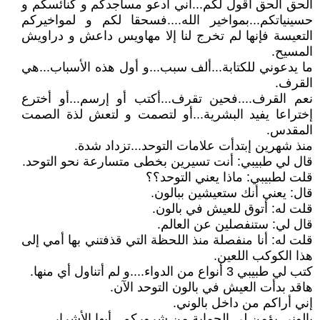
الحق الحق أقول لكم...أني أدعو مساجدكم و كنائسكم و
حسينياتكم...بمواخير الله....فسحقا لكم و لمواخيركم
التعيسة فإنها لم تخرج لنا إلا مهاويس داعش و دراويش
المسيح.
ما يدعوني للكتابة...ألف سبب...و أول هذه الأسباب...هي
القرف.
نعم القرف....فحين تقرف...أكتب أو إرسم...أو أخترع
إختراعا يفيد البشرية...أو لتصمت و لتعش لذة الصمت
المقدس.
منذ شهرين إبتدأت علامات التوحد...تزداد شدة.
قال لي طبيبي: أنت تسيرين بخطى متسارعة نحو التوحد.
قلت لطبيبي: ماذا يعني التوحد؟؟
قال: يعني أنك ستعيشين ببالون.
قلت له: أتوق للعيش في بالون.
قال لي: ستنفصلين عن العالم.
قلت له: أنا منفصلة منذ اللحظة التي قذفتني بها أمي إلى
هذا الكوكب اللعين.
كتب لي طبيبي 3 أنواع من الدواء....و لم أتناول أي منها.
هاقد بدأت العيش في بالون التوحد الآن.
إني أراكم من داخل بالوني.
بالوني يؤمن لي الحماية من شروركم...أيها الأشرار.