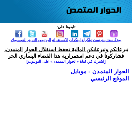
تابعونا على:
بودكاست
بنترست
تيلكرام
لينكدإن
الانستغرام
اليوتيوب
التويتر
الفيسبوك
تبرعاتكم وتبرعاتكن المالية تحفظ استقلال الحوار المتمدن،
فشاركونا في دعم استمرارية هذا الفضاء اليساري الحر
[اشترك في قناة ‫«الحوار المتمدن» على اليوتيوب]
الحوار المتمدن - موبايل
الموقع الرئيسي