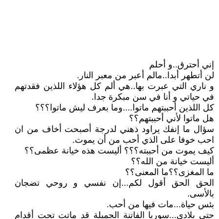
إني أحترق..و أحلم
لن أتطهر أبدا..مالم أعبر من معبر النار.
و ناري التي عبرت بها..هي ألم كل هؤلاء اللذين فقدتهم
في حياتي و أنا في سن مبكرة جدا.
كل اللذين أحببتهم ماتوا....وما بعرف ليش ماتوا؟؟؟
هل ماتوا لأني أحببتهم؟؟
سؤال ما إنفك يراود ذهني لدرجة أصبحت أخاف من ان
احب خوفا على الذي أحب من أن يموت.
كيف يموت من أحببته؟؟؟ أليست هذه خيانة عظمى؟؟
أليست خيانة من الله؟؟
ما المغزى؟؟ما المعنى؟؟
الحق الحق أقول لكم...إن نفسي و روحي تضجان
بالأسى.
بئس حياة...مات فيها من أحب.
حتى بلادي...سوريا الفاتنة الجميلة قد ماتت تحت أقدام