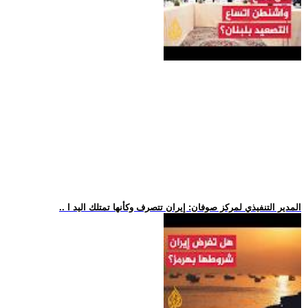
.. المدير التنفيذي لمركز صوفان: إيران تتصرف وكأنها تمتلك اليد ا