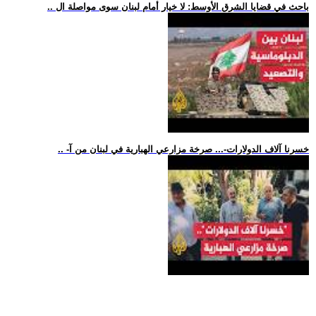
.. باحث في قضايا الشرق الأوسط: لا خيار أمام لبنان سوى مواصلة ال
.. -خسرنا آلاف الدولارات-... صرخة مزارعي الهبارية في لبنان من آ