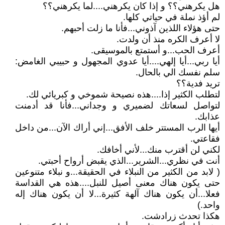
هل يكرهني؟؟ و إذا كان يكرهني....لما يكرهني؟؟
لم أؤذ نملة في حياتي كلها.
حتى هؤلاء اللذين آذوني...فأنا ما زلت أحبهم.
لا أعرف الكره منذ أن ولدت.
أعرف الحب...و أستمتع بالموسيقى.
أيا ربي...أيا إلهي....أيا عدوي المجهول و حبيبي الغامض:
سلم نفسك الي بالحال.
تريد فدية؟؟
لتطلب الكثير إذا....هذه نصيحة شموخي و كبريائي لك.
لتواصل لسعاتك لضميري و وجداني...فأنا قد أدمنت
عذابك.
أيها الرب المستتر خلف الأفق...إني أراك الآن...من داخل
فقاعتي.
لكني لن أقترب منك...لأني أخافك.
أنت في نظري...الشرير...الذي يقبض أرواح أحبتي.
( لابد من الكثير من النبلاء في الحقيقة...و نبلاء متنوعين
حتى يكون هناك معنى أصيل للنبل....هذه هي القداسة
فعلا...أن يكون هناك آلهة كثيرة...لا أن يكون هناك إله
واحد.)
هكذا تحدث زرادشت.