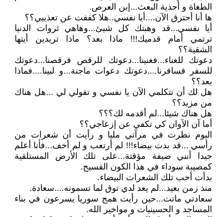
الطغاة و أحذية البعث...إبن العرص.
ها أنا أحترق الآن....أيا نفسي..هلا كففت عن تعذيبي؟؟
أيا نفسي...قد وهبتك كل شيئ...وهاهي ثروات الدنيا
ترتمي أمام قدميك!!! ماذا بعد؟ ماذا تريدين أيتها
الشقية؟؟
دعوتك للغناء...فغنينا...دعوتك للرقص فرقصنا...دعوتك
للسفر فسافرنا....دعوتك دعوات ماجنة...و لبينا....فماذا
بعد؟؟
هل لك أن تتكلمي الآن يا نفسي و تقولي لي ...هل هناك
من مزيد؟؟
هل هناك شيئا...لم أقدمه لك؟؟؟
أما آن الآوان كي تكفي عن إزعاجي؟؟
اليوم نظرت في مرآتي مليا و رأيت أن شعرات من
رأسي ...قد بدت بيضاء!!! لم أرتعب و لم أخف...فأنا أعلم
جيدا أنني ضيفة مؤقتة...على تلك الأرض المستلقية
كمصيبة سوداء في هذا الكون الفسيح.
بدأت أحب تلك الشعرات البيضاء.
منذ زمن بعيد...لم يعد لدي توق لما تسمونه....سعادة.
سعادتي ماتت...حين رأيت همج سوريا يسرعون في بناء
المساجد و الحسينيات و مواخير الله.