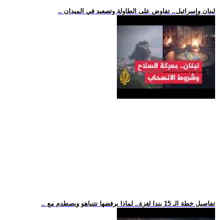
.. لبنان وإسرائيل.. تفاوض على الطاولة وتصعيد في الميدان
.. تفاصيل خطة الـ 15 بندا لغزة.. لماذا يرفضها نتنياهو ويصطدم مع