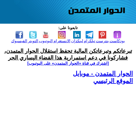
تابعونا على:
بودكاست
بنترست
تيلكرام
لينكدإن
الانستغرام
اليوتيوب
التويتر
الفيسبوك
تبرعاتكم وتبرعاتكن المالية تحفظ استقلال الحوار المتمدن،
فشاركونا في دعم استمرارية هذا الفضاء اليساري الحر
[اشترك في قناة ‫«الحوار المتمدن» على اليوتيوب]
الحوار المتمدن - موبايل
الموقع الرئيسي