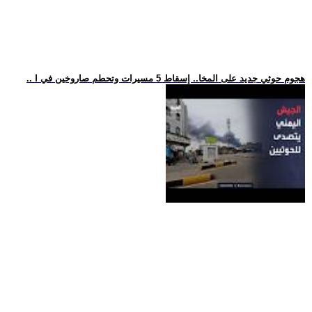
.. هجوم حوثي جديد على المخا.. إسقاط 5 مسيرات وتحطم صاروخين في ا