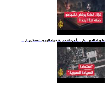
.. ما وراء الخبر | هل تبدأ مرحلة جديدة لإنهاء الوجود العسكري ال