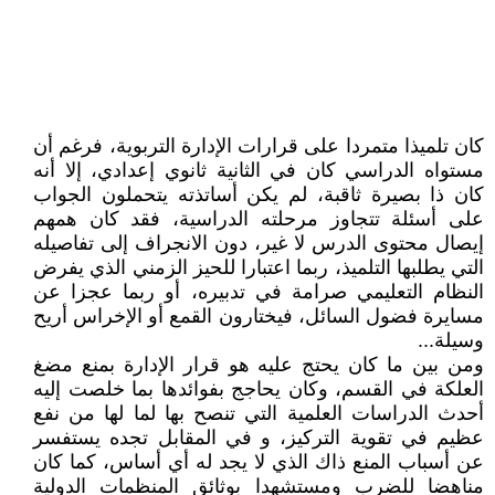
كان تلميذا متمردا على قرارات الإدارة التربوية، فرغم أن
مستواه الدراسي كان في الثانية ثانوي إعدادي، إلا أنه
كان ذا بصيرة ثاقبة، لم يكن أساتذته يتحملون الجواب
على أسئلة تتجاوز مرحلته الدراسية، فقد كان همهم
إيصال محتوى الدرس لا غير، دون الانجراف إلى تفاصيله
التي يطلبها التلميذ، ربما اعتبارا للحيز الزمني الذي يفرض
النظام التعليمي صرامة في تدبيره، أو ربما عجزا عن
مسايرة فضول السائل، فيختارون القمع أو الإخراس أريح
وسيلة...
ومن بين ما كان يحتج عليه هو قرار الإدارة بمنع مضغ
العلكة في القسم، وكان يحاجج بفوائدها بما خلصت إليه
أحدث الدراسات العلمية التي تنصح بها لما لها من نفع
عظيم في تقوية التركيز، و في المقابل تجده يستفسر
عن أسباب المنع ذاك الذي لا يجد له أي أساس، كما كان
مناهضا للضرب ومستشهدا بوثائق المنظمات الدولية