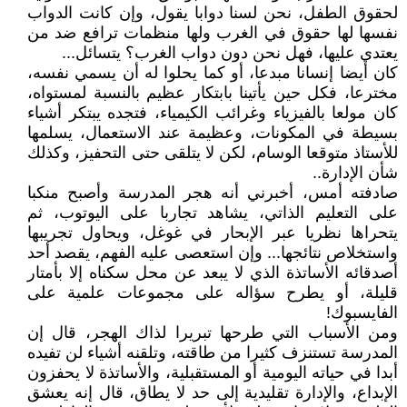
لحقوق الطفل، نحن لسنا دوابا يقول، وإن كانت الدواب
نفسها لها حقوق في الغرب ولها منظمات ترافع ضد من
يعتدي عليها، فهل نحن دون دواب الغرب؟ يتسائل...
كان أيضا إنسانا مبدعا، أو كما يحلوا له أن يسمي نفسه،
مخترعا، فكل حين يأتينا بابتكار عظيم بالنسبة لمستواه،
كان مولعا بالفيزياء وغرائب الكيمياء، فتجده يبتكر أشياء
بسيطة في المكونات، وعظيمة عند الاستعمال، يسلمها
للأستاذ متوقعا الوسام، لكن لا يتلقى حتى التحفيز، وكذلك
شأن الإدارة..
صادفته أمس، أخبرني أنه هجر المدرسة وأصبح منكبا
على التعليم الذاتي، يشاهد تجاربا على اليوتوب، ثم
يتحراها نظريا عبر الإبحار في غوغل، ويحاول تجريبها
واستخلاص نتائجها... وإن استعصى عليه الفهم، يقصد أحد
أصدقائه الأساتذة الذي لا يبعد عن محل سكناه إلا بأمتار
قليلة، أو يطرح سؤاله على مجموعات علمية على
الفايسبوك!
ومن الأسباب التي طرحها تبريرا لذاك الهجر، قال إن
المدرسة تستنزف كثيرا من طاقته، وتلقنه أشياء لن تفيده
أبدا في حياته اليومية أو المستقبلية، والأساتذة لا يحفزون
الإبداع، والإدارة تقليدية إلى حد لا يطاق، قال إنه يعشق