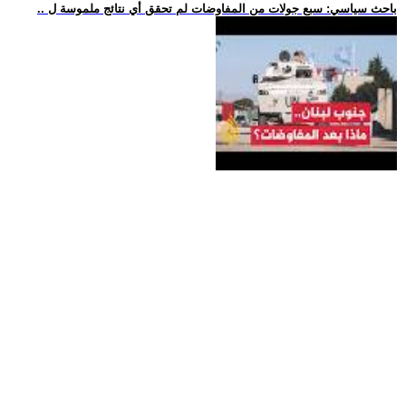
.. باحث سياسي: سبع جولات من المفاوضات لم تحقق أي نتائج ملموسة ل