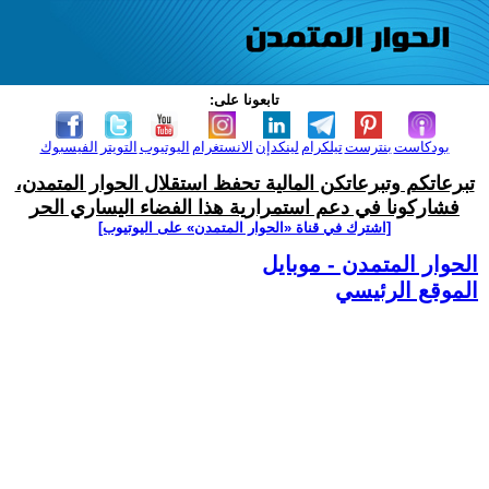
تابعونا على:
بودكاست
بنترست
تيلكرام
لينكدإن
الانستغرام
اليوتيوب
التويتر
الفيسبوك
تبرعاتكم وتبرعاتكن المالية تحفظ استقلال الحوار المتمدن،
فشاركونا في دعم استمرارية هذا الفضاء اليساري الحر
[اشترك في قناة ‫«الحوار المتمدن» على اليوتيوب]
الحوار المتمدن - موبايل
الموقع الرئيسي