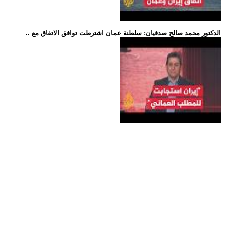
.. الدكتور محمد صالح صدقيان: سلطنة عمان اشترطت توافق الاتفاق مع