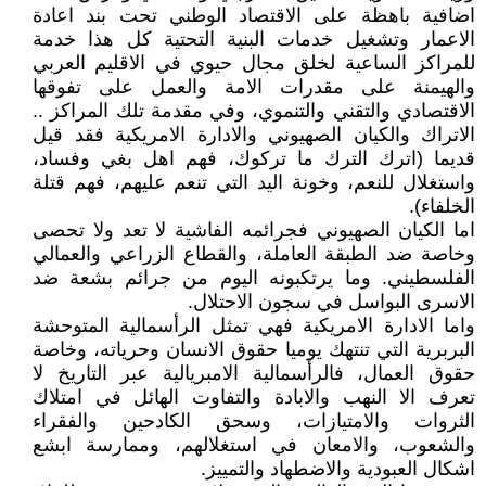
اضافية باهظة على الاقتصاد الوطني تحت بند اعادة
الاعمار وتشغيل خدمات البنية التحتية كل هذا خدمة
للمراكز الساعية لخلق مجال حيوي في الاقليم العربي
والهيمنة على مقدرات الامة والعمل على تفوقها
الاقتصادي والتقني والتنموي، وفي مقدمة تلك المراكز ..
الاتراك والكيان الصهيوني والادارة الامريكية فقد قيل
قديما (اترك الترك ما تركوك، فهم اهل بغي وفساد،
واستغلال للنعم، وخونة اليد التي تنعم عليهم، فهم قتلة
الخلفاء).
اما الكيان الصهيوني فجرائمه الفاشية لا تعد ولا تحصى
وخاصة ضد الطبقة العاملة، والقطاع الزراعي والعمالي
الفلسطيني. وما يرتكبونه اليوم من جرائم بشعة ضد
الاسرى البواسل في سجون الاحتلال.
واما الادارة الامريكية فهي تمثل الرأسمالية المتوحشة
البربرية التي تنتهك يوميا حقوق الانسان وحرياته، وخاصة
حقوق العمال، فالرأسمالية الامبريالية عبر التاريخ لا
تعرف الا النهب والابادة والتفاوت الهائل في امتلاك
الثروات والامتيازات، وسحق الكادحين والفقراء
والشعوب، والامعان في استغلالهم، وممارسة ابشع
اشكال العبودية والاضطهاد والتمييز.