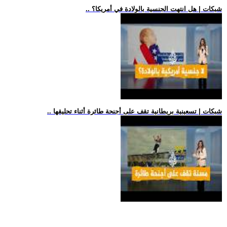
.. شبكات | هل انتهت الجنسية بالولادة في أمريكا؟
.. شبكات | تسعينية بريطانية تقف على أجنحة طائرة أثناء تحليقها