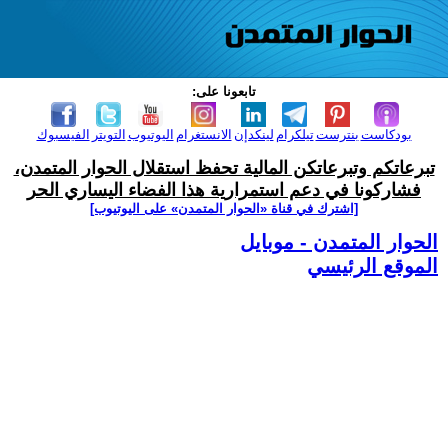
تابعونا على:
بودكاست
بنترست
تيلكرام
لينكدإن
الانستغرام
اليوتيوب
التويتر
الفيسبوك
تبرعاتكم وتبرعاتكن المالية تحفظ استقلال الحوار المتمدن،
فشاركونا في دعم استمرارية هذا الفضاء اليساري الحر
[اشترك في قناة ‫«الحوار المتمدن» على اليوتيوب]
الحوار المتمدن - موبايل
الموقع الرئيسي