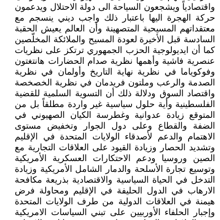
واقتصادياً ويشجعون السياحة الى دولة الاحتلال ويدعمون
حركة الهجرة اليها باعتبار ذلك واجب ديني ينسجم مع
معتقداتهم المسيحية المتصهينة وأن العالم يعيش الحقبة
السادسة قبل الأخيرة لعودة المسيح والملائكة المخلّصين
كما أن ايديولوجية الحزب الجمهوري ترتكز على نظريات
عنصرية فاشية وأهمها نظرية صدام الحضارات هانتغتون
وفوكوياما في نظرية نهاية التاريخ وأولمان في نظرية
الصدمة والرعب وملتون فريدمان في نظرية الخصخصة
واقتصاد السوق ودلالة ذلك أن التسوية السلمية للقضية
الفلسطينية وأية حلول سياسية غير واردة مطلقاً بل من
المتوقع زيادة عدوانية وغطرسة الكيان الصهيوني في
الضفة والقطاع وعلى دول الجوار وتخفيض مستوى
الاهتمام والدعم لأصدقاء الولايات المتحدة في الإقليم
وتشديد الحصار وزيادة القيود على العلاقات التجارية مع
الصين وروسيا ودعم الاحتكارات العسكرية الأمريكية
وتوسيع تجارة الأسلحة والدمار الشامل الأمريكية وزيادة
التدخل في الحياة السياسية والاقتصادية بذريعة مكافحة
الارهاب في الدول الحليفة في الإقليم ومحاولة فرض
هيمنة في العلاقات الدولية من طرف الولايات المتحدة
وإجبار الحلفاء الأوربيين على تبني السياسات الامريكية