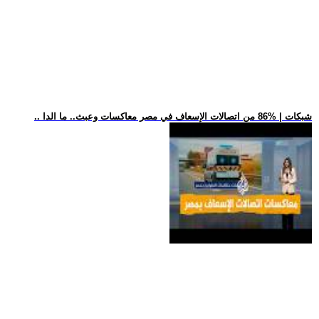
.. شبكات | %86 من اتصالات الإسعاف في مصر معاكسات وعبث.. ما الدا