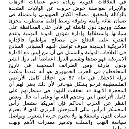
في العلاقات الدولية وزيادة دعم عصابات الارهاب
والإجرام لمواصلة خوض حروب عن الولايات المتحدة
بالوكالة ولتحقيق مصالح الكيان الصهيوني والمتمثلة في
ضمان بقائه وأمنه وتفوقه وسط إقليم مضطرب مجزئ
مفكك ووجود دول فاشلة غير قادر على المحافظة على
سيادتها واستقلالها وإدارة شؤون الدولة اليومية وعدم
القدرة على الدفاع عن مصالح مواطنيها فالإدارة
الأمريكية الجديدة سوف تواصل الفهم الصبياني الساذج
في العلاقات الدولية والمتمثل في أن من ليس مع الادارة
الامريكية فهو ضدها وتقسم الدول اعتباطياً الى دول الشر
ودول مارقة ومن الطرائف السخيفة في تاريخ
المحافظين في الحزب الجمهوري هو أنه عندما تمكنت
دولة الاحتلال في عام 67 من احتلال كامل الأراضي
الفلسطينية فرحو بشكل هوجائي لأن ذلك يعني لهم أن
المعجزة الالهية قد تحققت لليهود في سيطرتهم على
كامل الاراضي التي وعدهم الله بها وعلى أية حال وبغض
النظر عن الحزب الحاكم فإن أمريكيا ستضل رأس
المعسكر الرأس مالي المتوحش البربري الذي لا يحترم
سيادة الدول واستقلالها ولا يحترم حرية الشعوب ويواصل
سياسة النهب والسلب وتدمير مقدرات الأهم ونهب
ثرواتها.