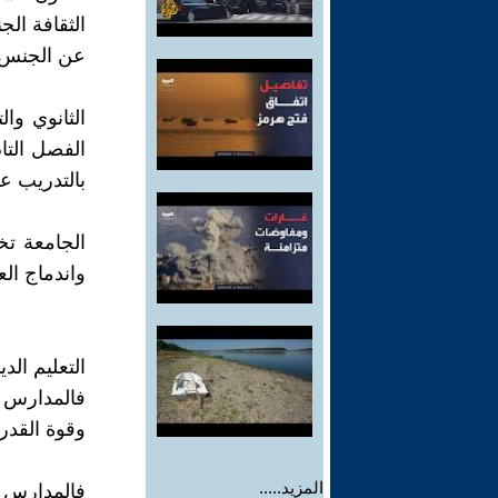
الثقافة ال
عن الجنس 
الثانوي وا
الفصل التام
بالتدريب ع
الجامعة ت
واندماج ال
التعليم ال
فالمدارس تع
وقوة القدر
المزيد.....
فالمدارس ا