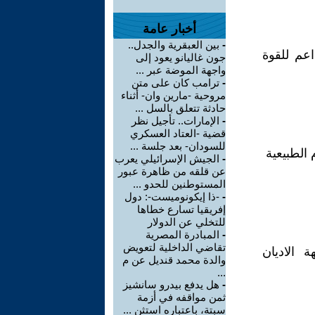
أخبار عامة
-
بين العبقرية والجدل..
عم للقوة
جون غاليانو يعود إلى
واجهة الموضة عبر ...
-
ترامب كان على متن
مروحية -مارين وان- أثناء
حادثة تتعلق بالسل ...
-
الإمارات.. تأجيل نظر
قضية -العتاد العسكري
للسودان- بعد جلسة ...
 الطبيعية
-
الجيش الإسرائيلي يعرب
عن قلقه من ظاهرة عبور
المستوطنين للحدو ...
-
-ذا إيكونوميست-: دول
إفريقيا تسارع خطاها
للتخلي عن الدولار
-
المبادرة المصرية
تقاضي الداخلية لتعويض
 الاديان
والدة محمد قنديل عن م
...
-
هل يدفع بيدرو سانشيز
ثمن مواقفه في أزمة
سبتة، باعتباره استثن ...