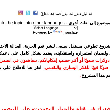
#داليا_عبد_الحميد_أحمد (هاشتاغ)
موضوع إلى لغات أخرى -
ate the topic into other languages
Powered by
Translate
شروع تطوعي مستقل يسعى لنشر قيم الحرية، العدالة الاجتم
. ولضمان استمراره واستقلاليته، يعتمد بشكل كامل على دعمك
دعمكم بمبلغ 10 دولارات سنويًا أو أكثر حسب إمكانياتكم، تساهمون في استم
وتًا قويًا للفكر اليساري والتقدمي
،
انقر هنا للاطلاع على 
م هذا المشروع
.
شترك في قناة «الحوار المتمدن» على اليوتيوب