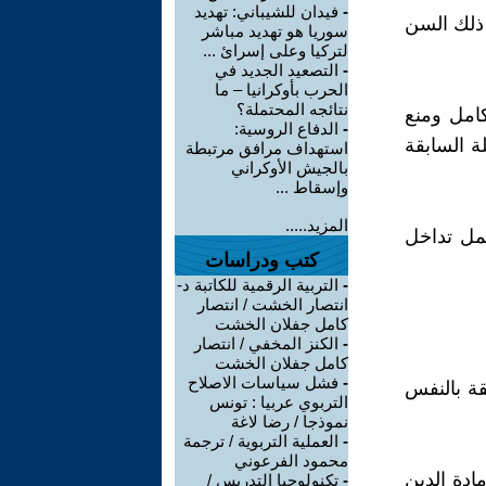
-
فيدان للشيباني: تهديد
 ذلك السن
سوريا هو تهديد مباشر
لتركيا وعلى إسرائ ...
-
التصعيد الجديد في
الحرب بأوكرانيا – ما
نتائجه المحتملة؟
كامل ومنع
-
الدفاع الروسية:
ة السابقة
استهداف مرافق مرتبطة
بالجيش الأوكراني
وإسقاط ...
المزيد.....
مل تداخل
كتب ودراسات
-
التربية الرقمية للكاتبة د-
انتصار الخشت / انتصار
كامل جفلان الخشت
-
الكنز المخفي / انتصار
كامل جفلان الخشت
-
فشل سياسات الاصلاح
قة بالنفس
التربوي عربيا : تونس
نموذجا / رضا لاغة
-
العملية التربوية / ترجمة
محمود الفرعوني
ادة الدين
-
تكنولوجيا التدريس /