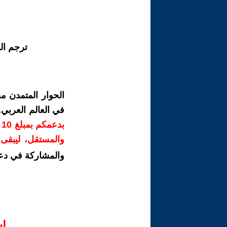
ترجم ال
الحوار المتمدن م
في العالم العربي
ب
والمستقل، ليبقى ص
والمشاركة في دع
ا‫