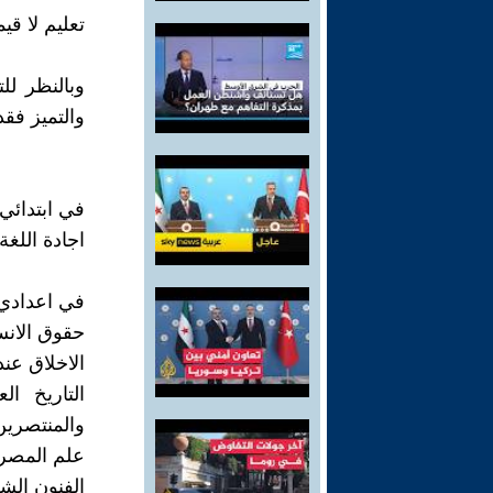
تعليم لا قي
وبالنظر ل
والتميز فق
في ابتدائي
اجادة اللغة
في اعدادي و
حقوق الانس
الاخلاق عند
التاريخ ا
والمنتصرين
علم المصر
الفنون الشع