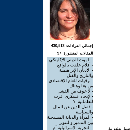
إجمالي القراءات: 430,513
المقالات المنشورة: 97
-
الموت الديني الإكلينكي
-
أفلام علقت بالواقع
-
الأديان الإبراهيمية
والتاريخ والقتل
-
برقيات للعام الإقتصادي
من هنا وهناك
-
لا خوف من الفشل
-
لإيجاد عسكري أقرب
للعلمانية !؟
-
فصل الدين عن المال
والسياسة
-
المرأة والديانة المسيحية
بين التدمير والتنوير
-
التجربة الإسرائيلية أم
مية بشرية