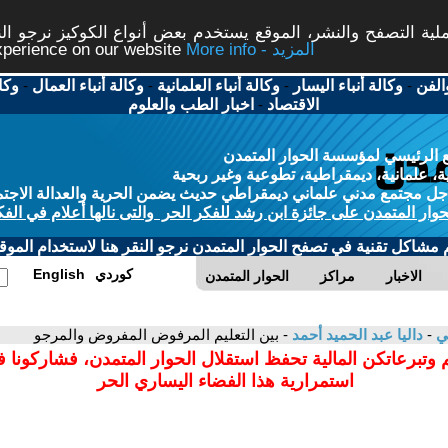
ة التصفح والنشر، الموقع يستخدم بعض أنواع الكوكيز نرجو النق
More info - المزيد
experience on our website
الفن
-
وكالة أنباء اليسار
-
وكالة أنباء العلمانية
-
وكالة أنباء العمال
-
وكا
الاقتصاد
-
اخبار الطب والعلوم
 الرئيسي لمؤسسة الحوار المتمدن
، علمانية، ديمقراطية، تطوعية وغير ربحية
ل مجتمع مدني علماني ديمقراطي حديث يضمن الحرية والعدالة الاجتم
حوار المتمدن على جائزة ابن رشد للفكر الحر والتى نالها أعلام في الفك
م مشاكل تقنية في تصفح الحوار المتمدن نرجو النقر هنا لاستخدام الموقع
كوردي
English
الاخبار
مراكز
الحوار المتمدن
مي
-
داليا عبد الحميد أحمد
- بين التعليم المرفوض المفروض والمرجو
 وتبرعاتكن المالية تحفظ استقلال الحوار المتمدن، فشاركونا 
استمرارية هذا الفضاء اليساري الحر