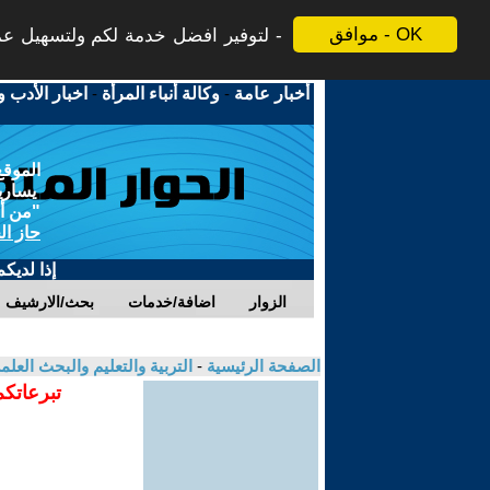
موافق - OK
لتوفير افضل خدمة لكم ولتسهيل عملي
أخبار عامة
-
وكالة أنباء المرأة
-
اخبار الأدب و
الموقع
يسارية
"من أج
حاز ال
إذا لديك
الزوار
اضافة/خدمات
بحث/الارشيف
الصفحة الرئيسية
-
التربية والتعليم والبحث العل
تبرعاتكم