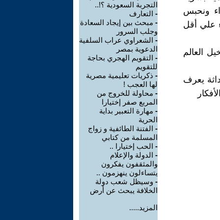
التجربة السعودية ؟!..
راء ونحبس
-
التعارف
-
مبحث بين إيجاد السعادة
ء علي أقل
وجلب السرور
-
الشعراوي عراب السلفية
الدعوية بمصر
ل العالم
-
التقويم الهجري بحاجة
للتقويم
-
ذكريات تعليمية مصرية
داثة يعرف
لها العجب !
لأفكار
-
محاولة للخروج من
المربع صفر إختيارا
-
مهارة التعبير بداية
الحرية
-
الفتنة الطائفية و زواج
المسلمة من كتابي
-
الحب إختيارا ..
-
الدولة والإعلام
والمثقفون يفكرون
يتساءلون ينهزمون ..
-
وسيظل شعب دولة
الخلافة يبحث عن أرض
المزيد.....