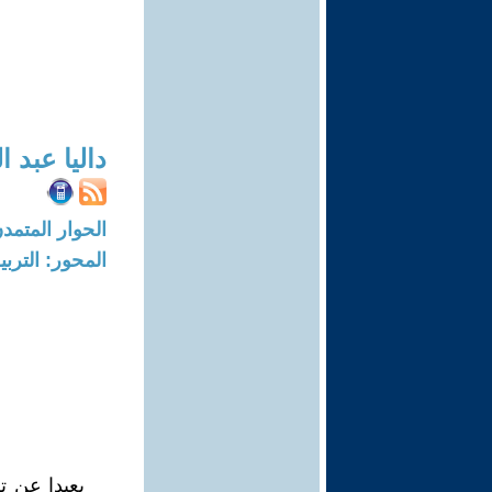
داليا عبد 
الحوار المتمدن-العدد: 5491 - 17
المحور: التربي
بعيدا عن ت