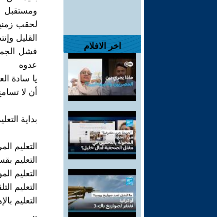
ومستقبل وك
لحقب زمنية
القليل وإنت
اخر الافلام
فشل الجمي
عدوه
يا سادة ال
أن لا تسامح
بداية التعل
التعليم ال
التعليم بقس
التعليم الم
التعليم التل
التعليم بالإه
..