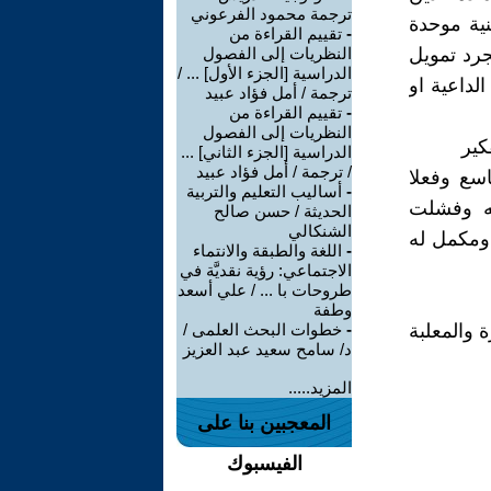
ترجمة محمود الفرعوني
ية موحدة
-
تقييم القراءة من
 سن 18 وايضا تكون مجرد تمويل
النظريات إلى الفصول
الدراسية [الجزء الأول] ... /
لداعية او
ترجمة / أمل فؤاد عبيد
-
تقييم القراءة من
النظريات إلى الفصول
كير
الدراسية [الجزء الثاني] ...
/ ترجمة / أمل فؤاد عبيد
اسع وفعلا
-
أساليب التعليم والتربية
عه وفشلت
الحديثة / حسن صالح
الشنكالي
 ومكمل له
-
اللغة والطبقة والانتماء
الاجتماعي: رؤية نقديَّة في
طروحات با ... / علي أسعد
وطفة
 والمعلبة
-
خطوات البحث العلمى /
د/ سامح سعيد عبد العزيز
المزيد.....
المعجبين بنا على
الفيسبوك