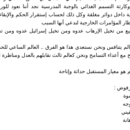
ارثة التسمم الغذائي بالوجبة المدرسية نجد أننا نعود للو
 داخل دوائر مغلقة وكل ذلك لحساب إستقرار الحكم والإبقا
ظار المؤامرات الخارجية لندعي أنها السبب
ع من تخيل الإرهاب عدوه ومن تخيل إسرائيل عدوه ومن تخي
عالم يتنافس ونحن نستعدي هذا هو الفرق .. العالم الساعي للح
 مع أعداء التسامح ونحن كعالم ثالث نقابلهم بالعدل ومناظرة ا
يم هو معيار المستقبل حداثة وإتاحة
مرفوض :
وة
وجه
قيني
انة