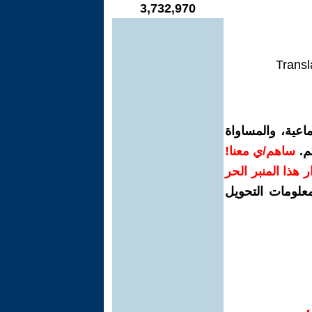
3,732,970
Transl
اعية، والمساواة
م.
ساهم/ي معنا!
رار هذا المنبر الحر
معلومات التحويل