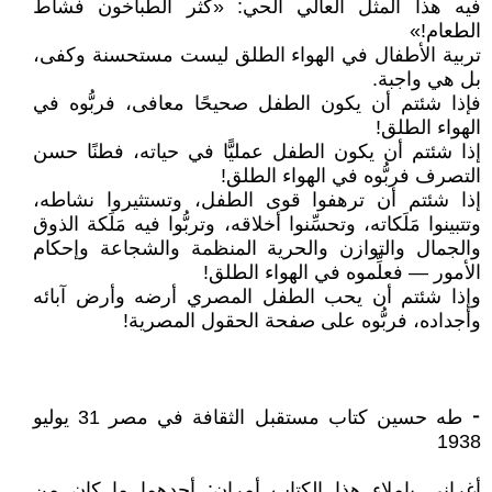
فيه هذا المثل العالي الحي: «كثر الطباخون فشاط
الطعام!»
تربية الأطفال في الهواء الطلق ليست مستحسنة وكفى،
بل هي واجبة.
فإذا شئتم أن يكون الطفل صحيحًا معافى، فربُّوه في
الهواء الطلق!
إذا شئتم أن يكون الطفل عمليًّا في حياته، فطنًا حسن
التصرف فربُّوه في الهواء الطلق!
إذا شئتم أن ترهفوا قوى الطفل، وتستثيروا نشاطه،
وتتبينوا مَلَكاته، وتحسِّنوا أخلاقه، وتربُّوا فيه مَلَكة الذوق
والجمال والتوازن والحرية المنظمة والشجاعة وإحكام
الأمور — فعلِّموه في الهواء الطلق!
وإذا شئتم أن يحب الطفل المصري أرضه وأرض آبائه
وأجداده، فربُّوه على صفحة الحقول المصرية!
⁃ طه حسين كتاب مستقبل الثقافة في مصر 31 يوليو
1938
أغراني بإملاء هذا الكتاب أمران: أحدهما ما كان من