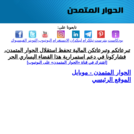
تابعونا على:
بودكاست
بنترست
تيلكرام
لينكدإن
الانستغرام
اليوتيوب
التويتر
الفيسبوك
تبرعاتكم وتبرعاتكن المالية تحفظ استقلال الحوار المتمدن،
فشاركونا في دعم استمرارية هذا الفضاء اليساري الحر
[اشترك في قناة ‫«الحوار المتمدن» على اليوتيوب]
الحوار المتمدن - موبايل
الموقع الرئيسي