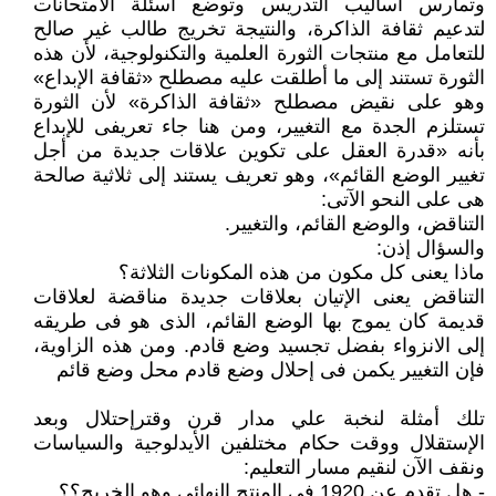
وتمارس أساليب التدريس وتوضع أسئلة الامتحانات
لتدعيم ثقافة الذاكرة، والنتيجة تخريج طالب غير صالح
للتعامل مع منتجات الثورة العلمية والتكنولوجية، لأن هذه
الثورة تستند إلى ما أطلقت عليه مصطلح «ثقافة الإبداع»
وهو على نقيض مصطلح «ثقافة الذاكرة» لأن الثورة
تستلزم الجدة مع التغيير، ومن هنا جاء تعريفى للإبداع
بأنه «قدرة العقل على تكوين علاقات جديدة من أجل
تغيير الوضع القائم»، وهو تعريف يستند إلى ثلاثية صالحة
هى على النحو الآتى:
التناقض، والوضع القائم، والتغيير.
والسؤال إذن:
ماذا يعنى كل مكون من هذه المكونات الثلاثة؟
التناقض يعنى الإتيان بعلاقات جديدة مناقضة لعلاقات
قديمة كان يموج بها الوضع القائم، الذى هو فى طريقه
إلى الانزواء بفضل تجسيد وضع قادم. ومن هذه الزاوية،
فإن التغيير يكمن فى إحلال وضع قادم محل وضع قائم
تلك أمثلة لنخبة علي مدار قرن وقترإحتلال وبعد
الإستقلال ووقت حكام مختلفين الأيدلوجية والسياسات
ونقف الآن لنقيم مسار التعليم:
- هل تقدم عن 1920 في المنتج النهائي وهو الخريج؟؟