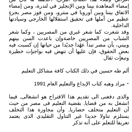
إمضاء المعاهدة بيننا وبين الإنجليز في لندرة، ومن إمضاء
الاتفاق بيننا وبين أوروبا في منترو، ومن فوز مصر بجزءٍ
عظيم من أملها في تحقيق استقلالها الخارجي وسيادتها
الداخلية.
وقد شعرت كما شعر غيري من المصريين ، وكما شعر
الشباب من المصريين خاصة وإن باعدت السن بينهم
وبيني، بأن مصر تبدأ عهًدا جديًدا من حياتها إن كسبت فيه
بعض الحقوق، فإن عليها أن تنهض فيه بواجباٍت خطيرة
وتبعاٍت ثقال
ألم طه حسين في ذلك الكتاب كافة مشاكل التعليم
⁃ مراد وهبه كتاب الإبداع والتعليم العام 1991
والذى دفعنى الى تقديم هذا الاقتراح هو انشغالى, فيما
انشغل به من قضايا, بقضية التعليم فى مصر من حيث
أن التعليم متخلف حضاريا, وأن مجاوزة هذا التخلف
يستلزم تناولا جديدا غير التناول التقليدى الذى يعتمد
تعريفا للتعلم على أنه تذكر