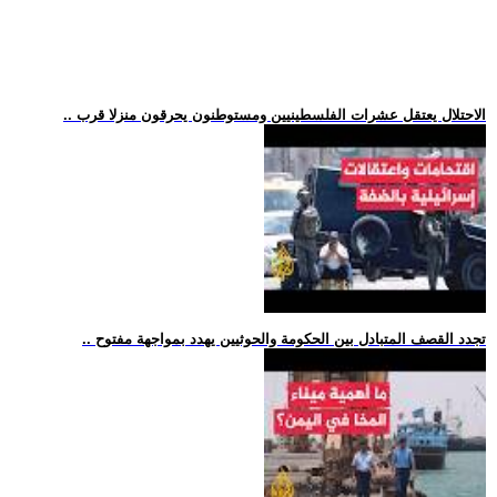
.. الاحتلال يعتقل عشرات الفلسطينيين ومستوطنون يحرقون منزلا قرب
.. تجدد القصف المتبادل بين الحكومة والحوثيين يهدد بمواجهة مفتوح