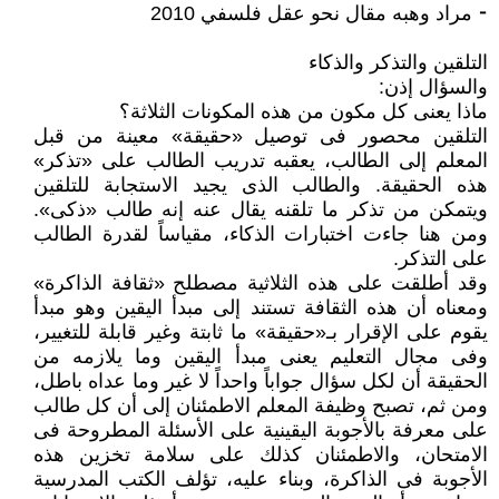
⁃ مراد وهبه مقال نحو عقل فلسفي 2010
التلقين والتذكر والذكاء
والسؤال إذن:
ماذا يعنى كل مكون من هذه المكونات الثلاثة؟
التلقين محصور فى توصيل «حقيقة» معينة من قبل
المعلم إلى الطالب، يعقبه تدريب الطالب على «تذكر»
هذه الحقيقة. والطالب الذى يجيد الاستجابة للتلقين
ويتمكن من تذكر ما تلقنه يقال عنه إنه طالب «ذكى».
ومن هنا جاءت اختبارات الذكاء، مقياساً لقدرة الطالب
على التذكر.
وقد أطلقت على هذه الثلاثية مصطلح «ثقافة الذاكرة»
ومعناه أن هذه الثقافة تستند إلى مبدأ اليقين وهو مبدأ
يقوم على الإقرار بـ«حقيقة» ما ثابتة وغير قابلة للتغيير،
وفى مجال التعليم يعنى مبدأ اليقين وما يلازمه من
الحقيقة أن لكل سؤال جواباً واحداً لا غير وما عداه باطل،
ومن ثم، تصبح وظيفة المعلم الاطمئنان إلى أن كل طالب
على معرفة بالأجوبة اليقينية على الأسئلة المطروحة فى
الامتحان، والاطمئنان كذلك على سلامة تخزين هذه
الأجوبة فى الذاكرة، وبناء عليه، تؤلف الكتب المدرسية