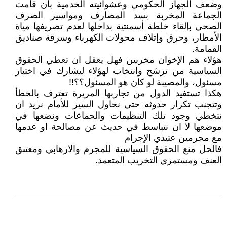
وضعف الجهاز الحكومي وعشوائيته الخدمية بأن قامت
الجماعة المخربة بسد المصارف ومواسير الصرف
الصحي بإلقاء خلطة أسمنتية بداخلها لعدم تصريفها مياة
الأمطار، وحرق وإتلاف محولات الكهرباء وسرقة صناديق
القمامة.
هؤلاء هم الإخوان مخربين فهل يعقل ان تعطي الحقوق
السياسية من ترشح وانتخاب لهؤلاء ليشارك في اختيار
مسئول، والمصيبة لو كان هو المسئول؟؟!!
هكذا تستفيد الدول من تجاربها المريرة تعترف بالخطأ
وتتجنب تكرار حدوثه حتي نحاول السير للأمام نريد ان
نتخطي وجود تلك التنظيمات والجماعات ونضعها في
موضعها لا ان نتباسط في حديث عن مصالحة او عدمها
مع مجرمين عتيدي الإجرام
فالحل منع الحقوق السياسية للمجرم والارهابي ومعتنق
العنف ومستمري التخريب المتعمد.