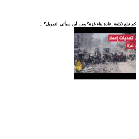
.. كم تبلغ تكلفة إعادة بناء غزة؟ ومن أين سيأتي التمويل؟