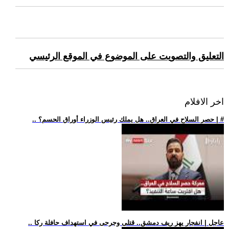
التعليق والتصويت على الموضوع في الموقع الرئيسي
اخر الافلام
.. حصر السلاح في العراق.. هل يملك رئيس الوزراء أوراق الحسم؟ | #
.. عاجل | انفجار يهز ريف دمشق.. قتلى وجرحى في استهداف حافلة ركا