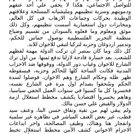
للتواصل الاجتماعي، هكذا لا يخفي علي أحد عنفهم
ودمويتهم وسرية تنظيمهم ومليشياته المسلحة وعلاقتهم
الوطيدة بحركات وجماعات الارهاب في كل العالم،
ومخابرات دول استعمارية أسست تنظيمهم، وكل ذلك
موثق ومعلوم وما فعلوه بالسودان من تقسيم وضياع
منظمة التحرير الفلسطينية بوصول حماس للحكم،
وتدمير اردوغان وحزبه لتركيا لتبقي للاخوان للابد.
كل ذلك وما كان بمصر ان تركت الدولة مهمة لفظهم
للشعب. بعد خسارة فادحة لازلنا ندفع ثمنها. من اول ترك
الشارع للاخوان وغياب دور الدولة، ووقوفها ضد الاحزاب
المدنية فكانت الساحة كلها للحاكم وحزبه، فبسقوطه
ظهر ظله وحكام الشارع وهم الاخوان، فوصلوا لسدة
الحكم وسُحقوا بصدام اول مرة في الشارع نفسه،
فخسروا كل ما كسبوا في سنوات العمل الخفي سياسيا،
وهاهم يخسروا اقتصاديا بكشف مخطط استغلال ازمة
الدولار والقبض علي حسن مالك.
ولم يبقي لهم من تقية ونفاق حسن البنا، وعنف سيد
قطب، غير بعض العنف المباشر في تظاهره غير سلمية
وانفجار هنا وهناك، وطيف المصالحة، واخر ابداعات
الاجرام الاخواني كشف الأمن مخطط استغلال تخبط