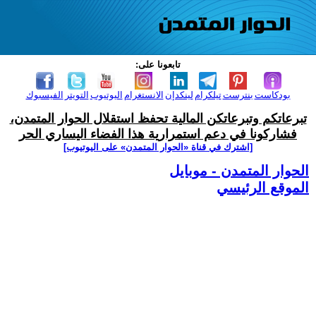
تابعونا على:
بودكاست
بنترست
تيلكرام
لينكدإن
الانستغرام
اليوتيوب
التويتر
الفيسبوك
تبرعاتكم وتبرعاتكن المالية تحفظ استقلال الحوار المتمدن،
فشاركونا في دعم استمرارية هذا الفضاء اليساري الحر
[اشترك في قناة ‫«الحوار المتمدن» على اليوتيوب]
الحوار المتمدن - موبايل
الموقع الرئيسي