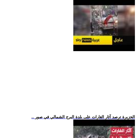
.. الجزيرة ترصد آثار الغارات على بلدة البرج الشمالي في صور