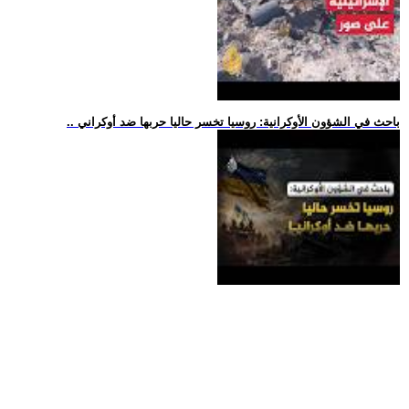
.. باحث في الشؤون الأوكرانية: روسيا تخسر حاليا حربها ضد أوكراني