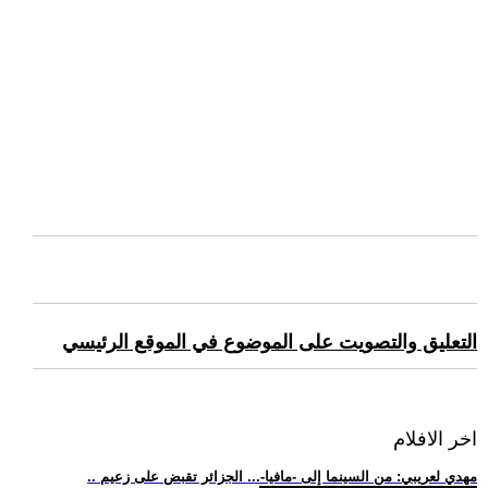
التعليق والتصويت على الموضوع في الموقع الرئيسي
اخر الافلام
.. مهدي لعريبي: من السينما إلى -مافيا-... الجزائر تقبض على زعيم