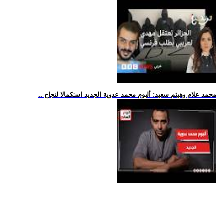
.. محمد علام وهيثم سعيد: ألبوم محمد عدوية الجديد استكمالا لنجاح