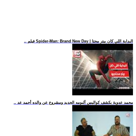
.. فيلم Spider-Man: Brand New Day | البداية اللي كان بيتر محتا
.. محمد عدوية يكشف كواليس ألبومه الجديد ومشروع عن والده أحمد عد