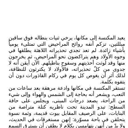
يعيد المكنسة إلى مكانها، يرخي ثنيات بنطاله فوق ساقين
مبللتين، تزكم أنفه روائح المراحيض التي تمتلىء يومياً
بأشياء زائدة. لم تعد تجدي تحذيراته اللاهثة يطلقها في
وجوه الأولاد وهم يتراكضون نحو المراحيض، ثم يخرجون
منها وقد لُوثت أحذيتهم وسفوح بناطيلهم. الآن أيقن أنه لا
جدوى من كلّ تحذيراته، فالأولاد لا يكترثون للنظافة،
لذلك آثر أن يغوص كل يوم في ركام القاذورات دون أن
يتفوه بكلمة.
تستقر المكنسة في مكانها وادعة مرهقة بعد ساعات من
التعب، ويشعر أنه بحاجة إلى الشمس والهواء وإلى شيء
من الراحة، يصعد درجات المبنى، ويجلس على حافة
السطح: تبدو المدينة تحت ناظريه كتلة متراصة من
البنايات، على الرصيف المقابل بيوت قديمة، وثمة نسوة
يتحلقن في باحة مسوّرة: إنهن مستغرقات في الحديث،
ولا بدّ من أنهن يتهامسن بكلام لا يطقن أن يسترق السمع