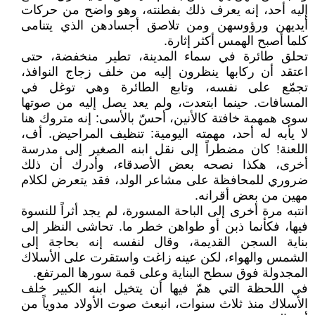
إليه أحد، إنه يعرف ذلك بفطنته، وهو واضح من حركات
أيديهن ورؤوسهن ومن تلاصق أجسادهن الذي يتنامى
كلما أصبح الهمس أكثر إثارة.
تحلق طائرة في سماء المدينة، تطير منخفضة، حتى
اعتقد أن ركابها ينظرون إليه من خلف زجاج النوافذ،
تجمّع على نفسه، وتابع الطائرة وهي توغل في
المسافات. حينما ابتعدت، ولم يعد يصل إليه من صوتها
سوى همهمة خافتة كالأنين، أحسّ بالأسى: إنه متروك هنا
لا يأبه له أحد، مهمته اليومية: تنظيف المراحيض. أف،
اللعنة! كان مضطراً إلى نقل ابنه الصغير إلى مدرسة
أخرى، هكذا نصحه بعض الأصدقاء، وأدرك أن ذلك
ضروري للمحافظة على مشاعر الولد، فقد يتعرض لكلام
مهين من بعض أقرانه.
انتبه مرة أخرى إلى الباحة المسورة، لم يجد أثراً للنسوة
فيها، فكأنما ذبن أو طواهن خطر ما. تحاشى النظر إلى
بناية السجن القديمة، وقال لنفسه إنه بحاجة إلى
الشمس والهواء، لكن عينه زاغت واستقرت على الأسلاك
المجدولة فوق سطح البناية وعلى قمة سورها المرتفع.
في اللحظة التي همّ فيها أن يتخيل ابنه الكبير خلف
الأسلاك منذ ثلاث سنوات، انبعث صوت الأولاد مدوياً من