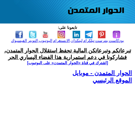
تابعونا على:
بودكاست
بنترست
تيلكرام
لينكدإن
الانستغرام
اليوتيوب
التويتر
الفيسبوك
تبرعاتكم وتبرعاتكن المالية تحفظ استقلال الحوار المتمدن،
فشاركونا في دعم استمرارية هذا الفضاء اليساري الحر
[اشترك في قناة ‫«الحوار المتمدن» على اليوتيوب]
الحوار المتمدن - موبايل
الموقع الرئيسي