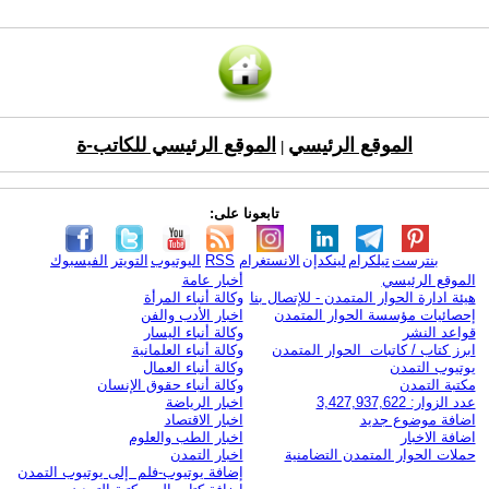
الموقع الرئيسي
الموقع الرئيسي للكاتب-ة
|
تابعونا على:
بنترست
تيلكرام
لينكدإن
الانستغرام
RSS
اليوتيوب
التويتر
الفيسبوك
الموقع الرئيسي
أخبار عامة
هيئة ادارة الحوار المتمدن - للإتصال بنا
وكالة أنباء المرأة
إحصائيات مؤسسة الحوار المتمدن
اخبار الأدب والفن
قواعد النشر
وكالة أنباء اليسار
ابرز كتاب / كاتبات الحوار المتمدن
وكالة أنباء العلمانية
يوتيوب التمدن
وكالة أنباء العمال
مكتبة التمدن
وكالة أنباء حقوق الإنسان
عدد الزوار: 3,427,937,622
اخبار الرياضة
اضافة موضوع جديد
اخبار الاقتصاد
اضافة الاخبار
اخبار الطب والعلوم
حملات الحوار المتمدن التضامنية
اخبار التمدن
إضافة يوتيوب-فلم إلى يوتيوب التمدن