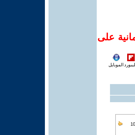
انية على
يبورد
الموبايل