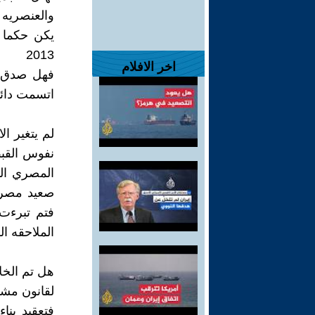
والعنصريه
2013
اخر الافلام
فهل صدق ا
اتسمت دائم
لم يتغير ا
نفوس القبط
المصري الذ
صعيد مصر و
فتم تبرءت 
الملاحقه ال
هل تم الخ
لقانون مشب
فتعقيد بنا