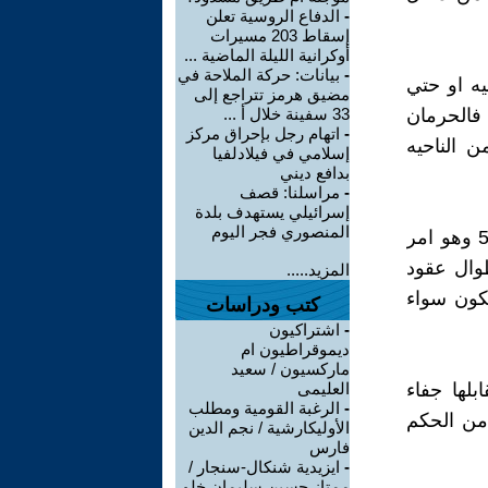
-
الدفاع الروسية تعلن
إسقاط 203 مسيرات
أوكرانية الليلة الماضية ...
-
بيانات: حركة الملاحة في
يه او حتي
مضيق هرمز تتراجع إلى
 فالحرمان
33 سفينة خلال أ ...
-
اتهام رجل بإحراق مركز
ن الناحيه
إسلامي في فيلادلفيا
بدافع ديني
-
مراسلنا: قصف
إسرائيلي يستهدف بلدة
المنصوري فجر اليوم
لم يتواني الاقباط في دعم النظام الحالي بكل قوتهم منذ تأسيسه في 52 وهو امر
طوال عقود
المزيد.....
يكون سواء
كتب ودراسات
-
اشتراكيون
ديموقراطيون ام
ماركسيون / سعيد
لها جفاء
العليمى
-
الرغبة القومية ومطلب
 من الحكم
الأوليكارشية / نجم الدين
فارس
-
ايزيدية شنكال-سنجار /
ممتاز حسين سليمان خلو