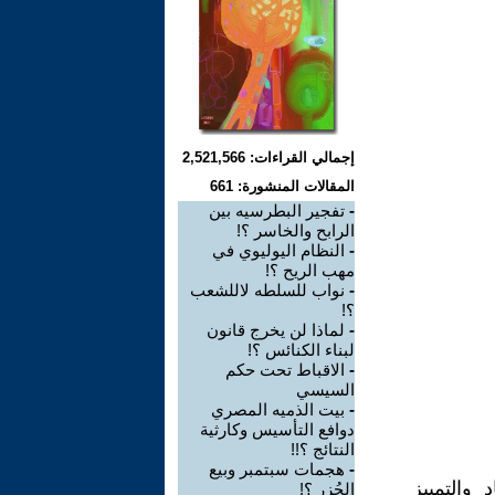
إجمالي القراءات: 2,521,566
المقالات المنشورة: 661
-
تفجير البطرسيه بين
الرابح والخاسر ؟!
-
النظام اليوليوي في
مهب الريح ؟!
-
نواب للسلطه لاللشعب
؟!
-
لماذا لن يخرج قانون
لبناء الكنائس ؟!
-
الاقباط تحت حكم
السيسي
-
بيت الذميه المصري
دوافع التأسيس وكارثية
النتائج ؟!!
-
هجمات سبتمبر وبيع
والتمييز
الجُزر ؟!