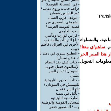
-
في المسألة القومية:
قراءة جديدة ورؤى نقدية /
عبد الحسين شعبان
Transl
-
موقف حزب العمال
الشيوعى المصرى من
قضية القومية العربية /
سعيد العليمى
-
كراس كوارث ومآسي
اعية، والمساواة
أتباع الديانات والمذاهب
الأخرى في العراق / كاظم
م.
ساهم/ي معنا!
حبيب
-
التطبيع يسري في دمك /
رار هذا المنبر الحر
د. عادل سمارة
معلومات التحويل
-
كتاب كيف نفذ النظام
الإسلاموي فصل جنوب
السودان؟ / تاج السر
عثمان
-
كتاب الجذور التاريخية
للتهميش في السودان /
تاج السر عثمان
-
تأثيل في تنمية
الماركسية-اللينينية
لمسائل القومية والوطنية
و ... / المنصور جعفر