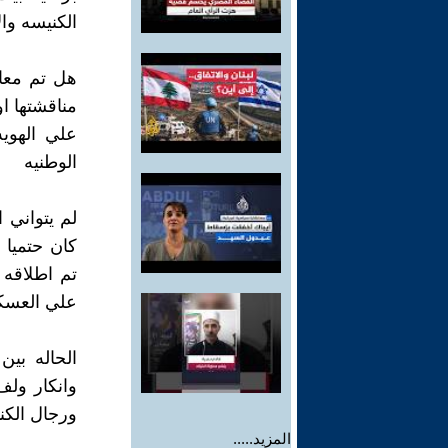
الكنيسه وال
هل تم معال
مناقشتها ا
علي الهويه
الوطنيه
كان حتميا 
تم اطلاقه 
علي العسكر 
الحاله بي
وانكار ولف
ورجال الكن
المزيد.....