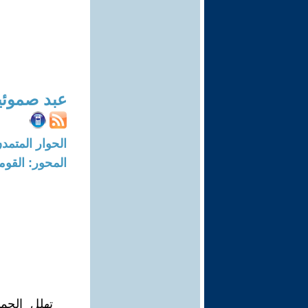
عبد صموئ
الحوار المتمدن-العدد: 5425 - 7
المحور: القوم
تهلل الجم