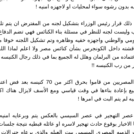
سه بدون رشوه سواء لمحليات او لاجهزه امنيه !
ذلك قرار رئيس الوزراء بتشكيل لجنه من المفترض ان يتم تلقي
 وليست لجنه للنظر في مسئلة بناء الكنائس فهي تضم الدفاع 
ومي والوطني واجهزه خفيه وظاهره وتم تشكيل اللجنه خوفا م
قشته داخل الكونجرس بشأن كنائس مصر ولا اعلم لماذا اللج
عتماده من البرلمان وهلل له الجميع بما في ذلك رجال الكنيسه
ر من رب الكنيسه !!
هل يتذكر المصريين من قاموا بحرق اكثر من 70 كني
ه لم يتم البت في امرها !
عصر التهجير في عصر السيسي بالعكس يتم وبرعايه امنيه و
 الاخبار بوقوع حادث تهجير لاسره او عائله قبطيه نتيجة جلسات
ت الذميه المصري المسمي بيت العيله والذي يرعاه جنرالات