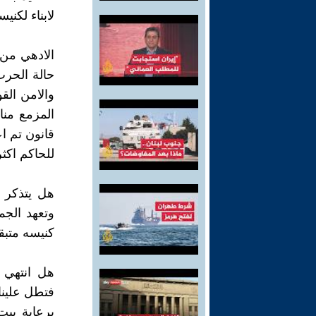
لابناء لكني
الادهي من 
حالة الحرب
والامن الق
المزمع منا
قانون تم ا
للحاكم اكث
كنيسه متبقي
هل انتهي 
فتطل علينا
برعاية بي