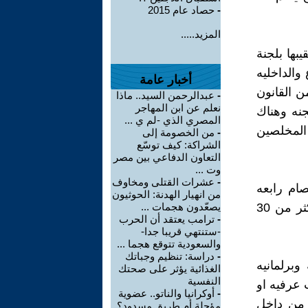
-
حصاد عام 2015
المزيد.....
بها بلجنة
والداخليه
أخبار عامة
ن القانون
-
عبدالرحمن السيد.. ماذا
نعلم عن ابن المهاجر
نه وهناك
المصري الذي -لم ي ...
 المخلصين
-
من الخصومة إلى
الشراكة: كيف توسّع
التعاون الدفاعي بين مصر
وت ...
-
عشرات القتلى ومخاوف
سه بعد فض اعتصام رابعه
من انهيار الهدنة: الحوثيون
وتعهد الجميع بإعادة بناءها في وقت قياسي ومع الأسف لايزال هناك اكثر من 30
يصعّدون هجمات ...
-
ترامب يعتقد أن الحرب
-ستنتهي قريبا جدا-
والسعودية تتوقع هجما ...
-
دراسة: تنظيم وجباتك
برلمانيه
الغذائية يؤثر على صحتك
النفسية
 عرفيه او
-
أوكرانيا والناتو.. عضوية
 من داخل
مؤجلة أم طريق مسدود؟