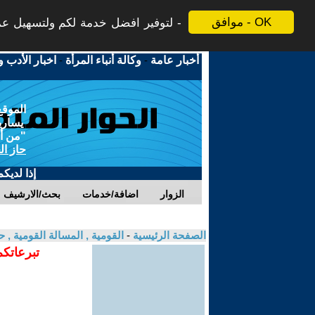
موافق - OK
لتوفير افضل خدمة لكم ولتسهيل عملي
أخبار عامة
-
وكالة أنباء المرأة
-
اخبار الأدب و
الموقع
يسارية
"من أج
حاز ال
إذا لديك
الزوار
اضافة/خدمات
بحث/الارشيف
الصفحة الرئيسية
-
القومية , المسالة القومية , 
تبرعاتكم