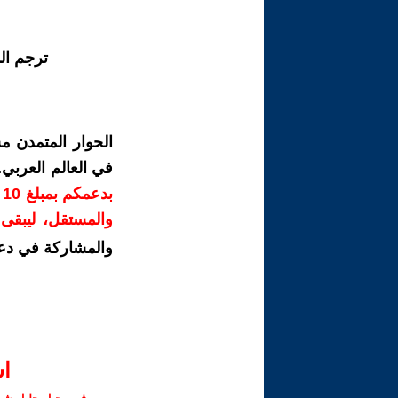
ترجم ال
الحوار المتمدن م
في العالم العربي
ب
والمستقل، ليبقى ص
والمشاركة في دع
ا‫