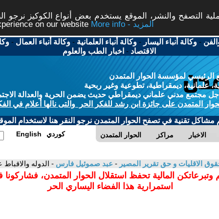
ة التصفح والنشر، الموقع يستخدم بعض أنواع الكوكيز نرجو النق
More info - المزيد
experience on our website
الفن
-
وكالة أنباء اليسار
-
وكالة أنباء العلمانية
-
وكالة أنباء العمال
-
وكا
الاقتصاد
-
اخبار الطب والعلوم
 الرئيسي لمؤسسة الحوار المتمدن
، علمانية، ديمقراطية، تطوعية وغير ربحية
ل مجتمع مدني علماني ديمقراطي حديث يضمن الحرية والعدالة الاجتم
حوار المتمدن على جائزة ابن رشد للفكر الحر والتى نالها أعلام في الفك
م مشاكل تقنية في تصفح الحوار المتمدن نرجو النقر هنا لاستخدام الموقع
كوردي
English
الاخبار
مراكز
الحوار المتمدن
حقوق الاقليات و حق تقرير المصير
-
عبد صموئيل فارس
- الدوله والاقبا
 وتبرعاتكن المالية تحفظ استقلال الحوار المتمدن، فشاركونا 
استمرارية هذا الفضاء اليساري الحر