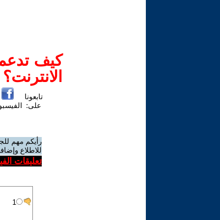
كيف تدعم-
الانترنت؟
تابعونا
على:
الفيسب
رأيكم مهم للج
للاطلاع وإضافة
تعليقات الف