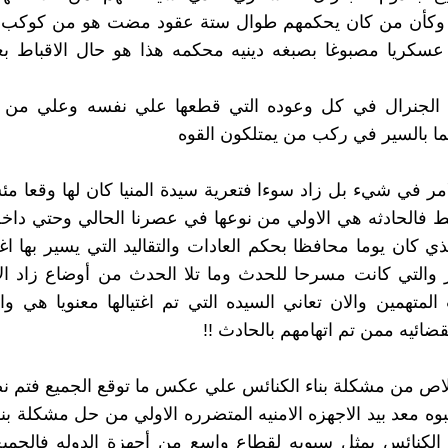
 وكأن من كان يحكمهم طوال ستة عقود مضت هو من كوكب ا
لجنرال في كل وعوده التي قطعها علي نفسه وعلي من ح
ا بالسير في ركب من يمتلكون القوه
لامر في شيء بل زاد سوءا فتعرية سيدة المنيا كان لها وقعا مئ
 فالحادثه هي الاولي من نوعها في عصرنا الحالي وحتي داخ
ي كان يوما محافظا بحكم العادات والتقاليد التي يسير بها 
التي كانت مسرحا للحدث وما تلا الحدث من أوضاع زاد الام
المتهمين والان تعاني السيده التي تم اغتيالها معنويا هي و
قضائيه ممن تم اتهامهم بالحادث !!
لاص من مشكلة بناء الكنائس علي عكس ما توقع الجميع فتم 
وه معد بيد الاجهزه الامنيه المتضرره الاولي من حل مشكلة بنا
ء الكنائس يمثل سبوبه لقطاع واسع من أجهزة الدوله فالجميع