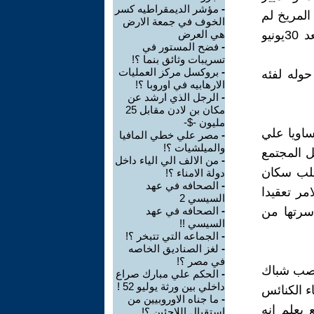
-
مؤشر الديمقراطيه كسر
لمريخ لم
الخوف في جمعة الارض
يكن حكما عسكريا مصبوغا بصبغه دينيه محكمه هذا هو حال الاقباط بعد 30يونيو
هي العرض
-
فضح المستور في
تسريبات وثائق بنما ؟!
-
بروكسل مركز العمليات
وله لفئه
الارهابيه في اوروبا ؟!
-
الرجل الذي ارشد عن
مكان بن لادن مقابل 25
مليون -$-
ساويا علي
-
مصر علي خطي المافيا
والميلشيات ؟!
ل المجتمع
-
من الالف الي الياء داخل
اغلب سكان
دولة الامناء ؟!
-
الصحافه في عهد
ر تعقيدا
السيسي 2
اسرتها من
-
الصحافه في عهد
السيسي !!
-
الجماعه التي تتبخر ؟!
-
لغز الصناديق الخاصه
في مصر ؟!
نصب شباك
-
الحكم علي مبارك صراع
داخلي بين ورثة يوليو 52 !
ء الكنائس
-
ما جناه الاوروبيين من
 يعلم انه
استقبال اللاجئين ؟!