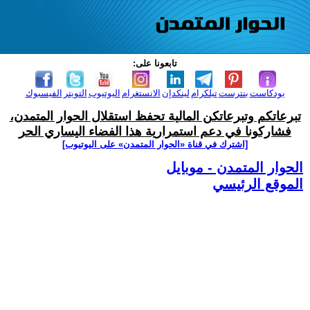
تابعونا على:
بودكاست
بنترست
تيلكرام
لينكدإن
الانستغرام
اليوتيوب
التويتر
الفيسبوك
تبرعاتكم وتبرعاتكن المالية تحفظ استقلال الحوار المتمدن،
فشاركونا في دعم استمرارية هذا الفضاء اليساري الحر
[اشترك في قناة ‫«الحوار المتمدن» على اليوتيوب]
الحوار المتمدن - موبايل
الموقع الرئيسي