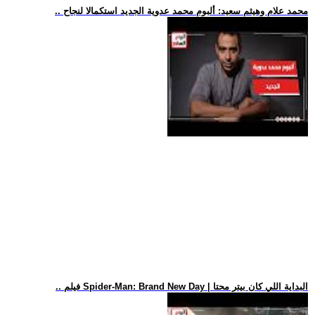
.. محمد علام وهيثم سعيد: ألبوم محمد عدوية الجديد استكمالا لنجاح
.. فيلم Spider-Man: Brand New Day | البداية اللي كان بيتر محتا