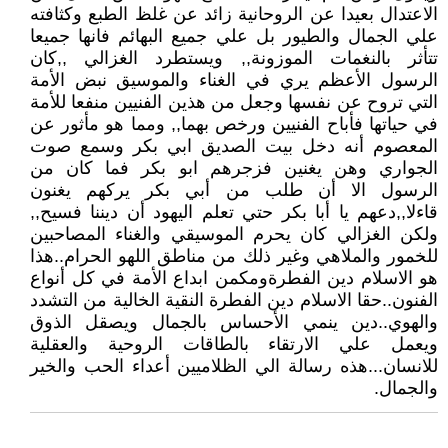
الاعتدال بعيدا عن الروحانية زائد عن غلظ الطبع وكثافته
علي الجمال والطيور بل علي جميع البهائم فانها جميعا
تتأثر بالنغمات الموزونة,, ويستطرد الغزالي ,,كان
الرسول الأعظم يري في الغناء والموسيق نبض الأمة
التي تروح عن نفسها وجعل من هذين الفنيين منفعا للأمة
في حياتها فأباح الفنيين ورخص بهما,, ومما هو مأثور عن
المعصوم أنه دخل بيت الصديق ابي بكر وسمع صوت
الجواري وهن يغنين فزجرهم ابو بكر فما كان من
الرسول الا أن طلب من أبي بكر يركهم يغنون
قاءلا,,دعهم يا أبا بكر حتي تعلم اليهود أن ديننا فسيح,,
ولكن الغزالي كان يحرم الموسيقي والغناء المصاحبين
للخمور والملاهي وغير ذلك من مناطق اللهو الحرام..هذا
هو الاسلام دين الفطرةومكمن ابداع الأمة في كل أنواع
الفنون..حقا الاسلام دين الفطرة النقية الخالية من التشدد
والهوي..دين ينمي الأحساس بالجمال ويصقل الذوق
ويعمل علي الارتقاء بالطاقات الروحية والعقلية
للانسان...هذه رسالة الي الظلاميين أعداء الحب والخير
والجمال.