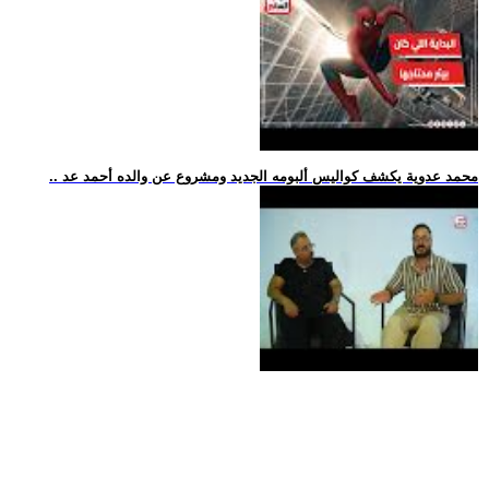
.. محمد عدوية يكشف كواليس ألبومه الجديد ومشروع عن والده أحمد عد