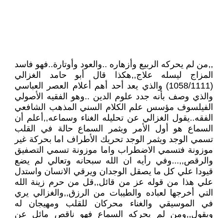
,,من لم يحركه الربيع وأزهاره ..والعود وأوتارة..فهو فاسد
المزاج ليسله علاج,,هكذا قال أبو حامد الغزالي
(1058/1111) والذي يعد أحد أهم أعلام العصر العباسي
والذي وصف بأنه جدد علوم الدين ..وهو الفقيه الأصولي
الفيلسوف مؤسس علم الكلام السني المذهب الشافعي
الفقه..يقول الغزالي عن تحليله الغناء وسماعه,,أعلم أن
السماع هو أول الأمر ويثمر السماع حالة في القلب
تسمي الوجد ويثمر الوجد تحريك الأطراف اما بحركة غير
موزونة فتسمي الاضطراب واما موزونة تسمي التصفيق
والرقص,,...وفي رأيه ان الله سبحانه وتعالي لم يضع
قيودا علي كل ما يصقل الوجدان ويرقي الانسان واستدل
علي هذا من قوله عز من قائل,,قل من حرم زينة الله
التي أخرجها لعباده والطيبات من الرزق,,والغزالي يري
في الموسيقي والغناء محركان للقلب ومهيجان له
ويقول,,ومن لم يحركه السماع فهو ناقص مائل عن