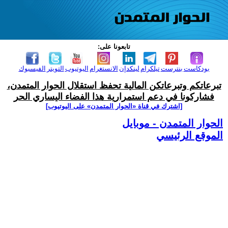
تابعونا على:
بودكاست
بنترست
تيلكرام
لينكدإن
الانستغرام
اليوتيوب
التويتر
الفيسبوك
تبرعاتكم وتبرعاتكن المالية تحفظ استقلال الحوار المتمدن،
فشاركونا في دعم استمرارية هذا الفضاء اليساري الحر
[اشترك في قناة ‫«الحوار المتمدن» على اليوتيوب]
الحوار المتمدن - موبايل
الموقع الرئيسي