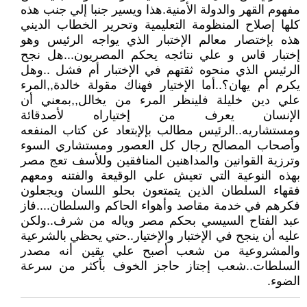
مفهوم القهر والدولة الأمنية.هذا ويسير جنبا إلي جنب هذه
كلها إصلاح المنظومة التعليمية وتحرير الخطاب الديني
هذه بإختصار معالم الإختبار الذي يواجه الرئيس وهو
إختبار قاس و علي نتائجه يحكم المصريون...هل نجح
الرئيس الذي منحوه ثقتهم في الإختبار أم فشل ..وهل
يكرم أم يهان؟..أما الإختيار فهناك مقولة خالدة,,المرء
علي دين خليلة فلينظر المرء من يخالل,,بمعني أن
الإنسان يعرف من إختياراه لأصدقائة
ومستشاريه..الرئيس مطالب بإلإبتعاد عن كتاب المنفعه
وأصحاب المصالح رجال كل العصور ومستشاري السوء
وترزية القوانين والمداهنين المنافقين وللأسف تعج مصر
بهذه النوعية التي تعيش علي الوقيعة والفتنه ومعهم
فقهاء السلطان الذين يتمتعون بحلو اللسان ويجعلون
فكرهم في خدمة مقاصد وأهواء الحاكم والسلطان....فاز
عبد الفتاح السيسي بحكم مصر وياله من شرف..ولكن
عليه أن ينجح في الإختبار والإختيار..حتي يحظي بالشرعية
والمشروعية من شعب أصبح علي يقين أنه مصدر
السلطات..شعب إجتاز حاجز الخوف بأكثر من سرعة
الضوء.