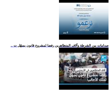
.. صدامات بين الشرطة وآلاف المتظاهرين رفضا لمشروع قانون يسهّل ت