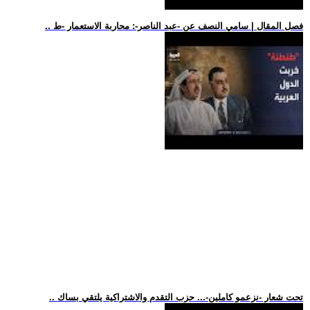
.. فصل المقال | سامي النصف عن -عبد الناصر-: محاربة الاستعمار -ط
.. تحت شعار -نزعمو كاملين-... حزب التقدم والاشتراكية يلتقي بساك