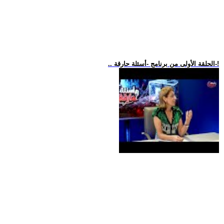
.. الحلقة الأولى من برنامج -أسئلة حارقة-!