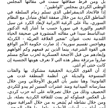
بل ومن فرط صفاقتها سمت في مقالتها المجلس
الوطني الكردي بمجلس "الواطيين".
إذاً فالاتحاد الديمقراطي الذي تسلم زمام السلطة في
المناطق الكردية من خلال صفقة اتفاقٍ متبادل مع النظام
السوري، بناءً على الرغبة الايرانية لإبعاد الكرد عن سيل
التغيير والثورة في سوريا حسب ما أشار إليه الدكتور
عبدالباسط سيدا في مقالته المنشورة في صحيفة الحياة
اللندنية تحت عنوان "تفجير العلاقة العربيّة - الكرديّة
وهواجس تقسيم سورية"، إذ صارت حكومة الأمر الواقع
هي القوة الشرعية، بينما الذين تم قمعهم وكم أفواههم
وإبعادهم من قبل الأجنحة العسكرية لحزب صالح مسلم
صاروا مرتزقة بنظر هذه التي لا نعرف هويتها الجنسية إن
كانت خنثى أم انثى.
إذ أن القوى الكردية الحقيقية مشكوك بها والفئات
المنسوخة والبديلة عن أنظمة المنطقة غدت هي
القانونية! وهنا نشير بأن الفريق الأوجلاني ومن خلال
ممارساته الميدانية ومنذ عشرات السنين لم يبدو للكردي
الحصيف وذلك من خلال تصرفاته على أنه حزب كردي،
بل العكس فسلوكه لم يمت للثقافة الكردية بصلة، بل
ومن خلال نشاطه لم يُشعر به من خلال المراقبة سوى
أنهم أداة من أدوات الأنظمة، ولعل ما قاله الصحفي