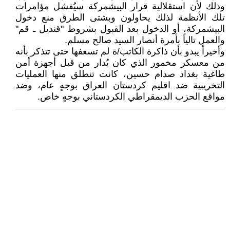
وذلك لأن استقلالية قرار البيشمركة سيُفشل مؤامرات
تلك الأنظمة لذلك يحاولون وبشتى الطرق منع دخول
البيشمركة، أو الدخول بعد القبول بشروط "قنديل ـ قم"
والعمل تالياً بأمرة أنصار السيد صالح مسلم.
وأخيراً يبدو بأن ذاكرة الكاتب/ة لم تسعفها حتى تتذكر بأنه
من معسكر مخمور الذي كان يُدار من قبل أجهزة أمن
طاغية بغداد صدام حسين، كانت تنطلق منها العمليات
التخريبية ضد اقليم كردستان العراق بوجهٍ عام، وضد
مواقع الحزب الديمقراطي الكردستاني بوجهٍ خاص.