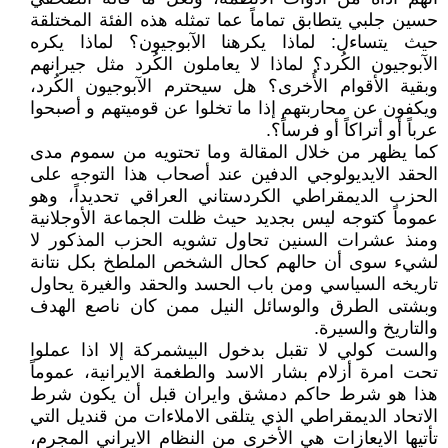
حسين جلبي يتطابق تماماً عما تمثله هذه الفئة المختلقة
حيث يتساءل: لماذا يكرهنا الآبوجيون؟ لماذا يكره
الآبوجيون الكُرد؟ لماذا لا يعاملون الكُرد مثل جيرانهم
وبقية الأقوام الأُخرى؟ هل سيحترم الآبوجيون الكُرد،
ويكفون عن محاربتهم إذا ما تخلوا عن قوميتهم و أصبحوا
عرباً أو أتراكاً أو فرساً؟.
كما يظهر من خلال المقالة وما تحتويه من سموم مدى
الحقد الايديولوجي الدفين عند أصحاب هذا التوجه على
الحزب الديمقراطي الكردستاني العراقي تحديداً، وهو
عموماً كتوجه ليس بجديد حيث ظلت الجماعة الأوجلانية
ومنذ عشرات السنين تحاول تشويه الحزب المذكور لا
لشيء سوى أن حالهم كحال الشخص الملطخ بكل نتانة
تاريخه السياسي ومن باب الحسد والحقد والغيرة يحاول
وبشتى الطرق والوسائل النيل ممن كان ناصع الهدف
والتاريخ والسيرة.
والست كولي لا تقبل بدخول البيشمركة إلا اذا عملوا
تحت امرة أزلام بشار الاسد والطغمة الايرانية، عموماً
هذا هو شرط حاكم دمشق وايران قبل أن يكون شرط
الاتحاد الديمقراطي الذي يتلقى الاملاءات من قنديل التي
تأتيها الايعازات هي الأخرى من النظام الايراني المجرم،