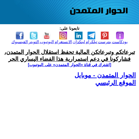
تابعونا على:
بودكاست
بنترست
تيلكرام
لينكدإن
الانستغرام
اليوتيوب
التويتر
الفيسبوك
تبرعاتكم وتبرعاتكن المالية تحفظ استقلال الحوار المتمدن،
فشاركونا في دعم استمرارية هذا الفضاء اليساري الحر
[اشترك في قناة ‫«الحوار المتمدن» على اليوتيوب]
الحوار المتمدن - موبايل
الموقع الرئيسي