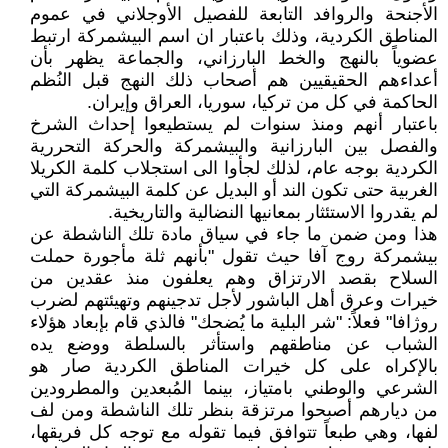
الأجنحة والروافد التابعة للفصيل الأوجلاني في عموم
المناطق الكردية، وذلك باعتبار ان اسم البيشمركة ارتبط
عضوياً بالنهج والخط البارزاني، والجماعة يظهر بأن
أعداءهم الحقيقيين هم أصحاب ذلك النهج قبل النُظم
الحاكمة في كل من تركيا، سوريا، العراق وإيران.
باعتبار أنهم ومنذ سنوات لم يستطيعوا إحداث الشرخ
والفصل بين البارزانية والبيشمركة والحركة التحررية
الكردية بوجه عام، لذلك لجأوا الى استجلاب كلمة الكريلا
الغربية حتى تكون الند أو البديل عن كلمة البيشمركة التي
لم يقدروا الاستئثار بمعانيها النضالية والتاريخية.
هذا ومن ضمن ما جاء في سياق مادة تلك الناشطة عن
بيشمركة روج آفا حيث تقول "بأنهم ثلة مأجورة حملت
السلاح بقصد الارتزاق وهم يعلفون منذ عقدين من
خيرات وعرق أهل الباشور لأجل تدجينهم وتهيئتهم لضرب
روژافا" فعلاً: "شر البلية ما يُضحك" فالذي قام بإبعاد هؤلاء
الشباب عن مناطقهم واستأثر بالسلطة ووضع يده
بالإكراه على كل خيرات المناطق الكردية صار هو
الشرعي والوطني بامتياز، بينما المُبعدين والمطرودين
من ديارهم أصبحوا مرتزقة بنظر تلك الناشطة ومن لف
لفها، وهي طبعاً تتوافق فيما تقوله مع توجه كل فريقها،