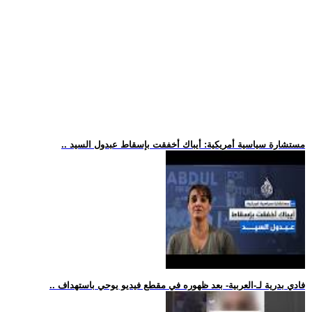
.. مستشارة سياسية أمريكية: أيباك أخفقت بإسقاط عبدول السيد
.. فادي بدرية لـ-العربية- بعد ظهوره في مقطع فيديو يوحي باستهداف