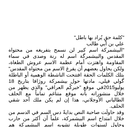
"كلمة حقٍ يُراد بها باطل"
علي بن ابي طالب
"البيشمركة اسم كبير لن نسمح بتفريغه من محتواه
المقدس والبيشمرگة اسم له رنة وصدى في سماء
المقاومة واهتزت أمام عظمة الاسم عروش الطغاة،
ولكن يحاول بعضهم أن يفرغ الاسم من محتواه المقدس"
بتلك الكلمات الحقة افتتحت الناشطة الوهمية أو الباطلة
گولي فيلي، مادتها حول بيشمركة روژافا بتاريخ 18
يوليو2015في موقع "خبركُم العراقي" والذي يظهر من
خلال منشوراته بأنه موقع متناغم تماماً مع الحلف
الطالباني الأوجلاني، هذا إن لم يكن ملك أحد شقي
الحلف.
وقد حاولَت صاحبة النص بدايةً دس السم في الدسم من
خلال امتداح اسم البيشمركة، علماً أن أكثر من حارب
وحاول لسنوات طويلة تشويه اسم البيشمركة هم