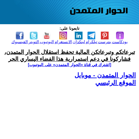
تابعونا على:
بودكاست
بنترست
تيلكرام
لينكدإن
الانستغرام
اليوتيوب
التويتر
الفيسبوك
تبرعاتكم وتبرعاتكن المالية تحفظ استقلال الحوار المتمدن،
فشاركونا في دعم استمرارية هذا الفضاء اليساري الحر
[اشترك في قناة ‫«الحوار المتمدن» على اليوتيوب]
الحوار المتمدن - موبايل
الموقع الرئيسي