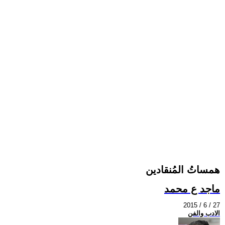
همساتُ المُنقادين
ماجد ع محمد
2015 / 6 / 27
الادب والفن