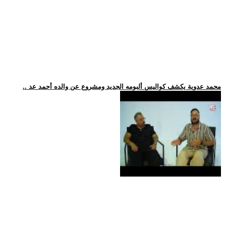
.. محمد عدوية يكشف كواليس ألبومه الجديد ومشروع عن والده أحمد عد