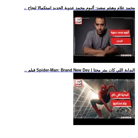
.. محمد علام وهيثم سعيد: ألبوم محمد عدوية الجديد استكمالا لنجاح
.. فيلم Spider-Man: Brand New Day | البداية اللي كان بيتر محتا