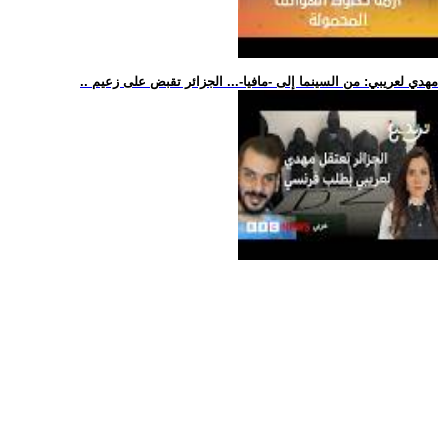
.. مهدي لعريبي: من السينما إلى -مافيا-... الجزائر تقبض على زعيم