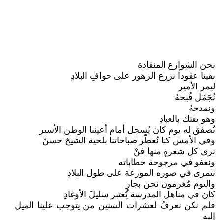
نحن الشوارع المنقادة
بقينا عقوداً نزرع الزهور على حوافِ البلادِ
ليمر الأمير
نُجَمّل قُبحهُ
ونمدحهُ
وهو يفتك بالعبادِ
نُصفق له يوم كان يُسحِل أمام أعيننا الوطن الأسير
وفي الأمس كنا نُعطّر صباحاتنا بلحية الشيخ حسنْ
نرى كل شعرةٍ منها فنْ
ونغفو في مرجوحة خطاباته
نتمرى في صوره الموزعة على طول البلادِ
واليوم مُغرمون نحن بجارٍ
كان في مناهل المدرسة يُعتبر سليلَ الأوغادِ
فلم نكن نعرفُ لعشرات السنين من يتوجب علينا الميل
إليه