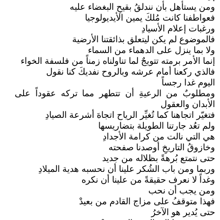
ومن يستأهل بأن نندلقُ بقيحِ البغضاء عليه
فعواطفنا كانت مُلكَ يمين الأيديولوجيا
ورغبات إعلام الأسيادِ
فالموضوع لم يكن ليتعلق بذائقتنا الأرضية
ولا بما ينزل على الدهماء من السماء
إنما الأمر برمته تتويجٌ لما تناولناه زمناً من فلسفة الخواء
فالذي ركعنا أمام عرشه وبالروح نفديكَ كنا نقول
اليوم غدا رجساً
ومطلوبٌ من الرعيةِ أن تتطهر مما تركه عقوداً على
الأبدان والعقول
فتغيّر اتجاهنا كما تُغيِّر الرياح اتجاهَ أشرعة الصيادِ
ولم تعُد جارتنا الطويلة بتضاريسها
هي التي نالت من كرامة الأجدادِ
وخازوقُ التاريخِ أوصدنا صفحته
حتى نتمتع بُرهةً بظلاله من جديد
وربما ومن باب الشُكر علينا أن نحسبه هدية الميلادِ
وغداً لا نعرف حقيقةً من علينا أن نكره
ومن يجب أن نحب
فهذا متوقفُ على مزاج القادم من بعيدْ
حتى يُدير هو الآخرُ