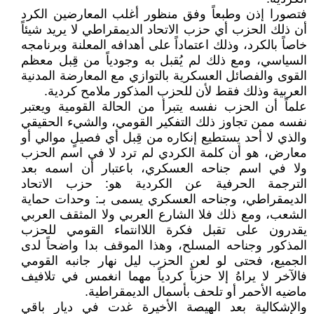
فتصورا إذن وطبعاً وفق منظور أغلب المعارضين الكرد
أن ذلك الحزب أي حزب الاتحاد الديمقراطي لا يريد شيئاً
خاصاً بالكرد، وذلك اعتماداً على أهدافه المعلنة وبرنامجه
السياسي، ومع ذلك لم يُقبل به وجودياً من قِبل معظم
القوى والفصائل العسكرية بالتوازي مع المعارضة المدنية
العربية وذلك فقط لأن للحزب المذكور ملامح كردية.
علماً أن الحزب نفسه يتبرأ من الحالة القومية ويعتبر
نفسه ممن تجاوز ذلك التفكير القومي، والشيء الحقيقي
والذي لا أحد يستطيع إنكاره من قِبل أي فصيلٍ موالي أو
معارض، هو أن كلمة الكردي لم ترد لا في اسم الحزب
ولا في اسم جناحه العسكري، باعتبار أن اسمه بعد
الترجمة الحرفية عن الكردية هو: حزب الاتحاد
الديمقراطي، وجناحه العسكري يسمى بـ: وحدات حماية
الشعب، ومع ذلك فلا الشارع العربي ولا المثقف العربي
يقدرون على تقبل فكرة اللاانتماء القومي للحزب
المذكور وجناحه المسلح، وهذا الموقف بدا واضحاً لدى
الجميع، فحتى لو لعن الحزب ليل نهار جانبه القومي
فالآخر لا يراهُ إلا حزباً كردياً مهما انغمس في تلافيف
ماضيه الأحمر أو تلحف بأسمال الديمقراطية.
والإشكالية بعد الهيصة الأخيرة غدت في ديار باقي