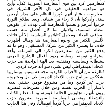
كمعارضين كرد بين قوى المعارضة السورية ككل، وأين
هو موقعهم الحقيقي في بال الآخر الشريك في
المعارضة، باعتبار أنهم خَبِروا النظام على مدار أربعين
سنة، وأدركوا بأن لا رجاء من شفائه، وبعد انطلاق الثورة
حزموا أمرهم وانضموا للمعارضة التي تهدف الى تقويض
النظام المستبد، والاتيان بما كان أفضل منه حسب
المواقف المعلنة ومجمل كتاباتهم السياسية، إلا أن فلتات
الألسن للكثير من وجوه المعارضة هنا وهناك أظهرت
خلاف ما يضمره الكثير من شركاء المستقبل، وهو ما قد
يدفع الكثير من المعارضين الكرد الى الفرملة، وأخذ
استراحةٍ ثورية، ومعاينة ردود أفعال الشارع العربي
بنشطائه وسياسييه ومثقفيه، بعد الهبة الواحدة ضد حزب
الاتحاد الديمقراطي ليس لشيء سو أنه حزب كردي.
فبالرغم من أن الأحزاب الكردية مجتمعة بيمينها ويساريها
يشككون ببرنامج حزب الاتحاد الديمقراطي، بل ويعتبرونه
حزب غير كردي وما من مشروع قومي حقيقي لديه،
باعتبار أن الحزب نفسه ومن خلال تصريحات مُنظريه
يرون بأنهم متجاوزون الحالة القومية، بينما معظم الكتاب
والنشطاء ومثقفي المعارضة السورية يعتبرون حزب
الاتحاد الديمقراطي حزباً كردياً انفصالياً، وفي هذا الجانب