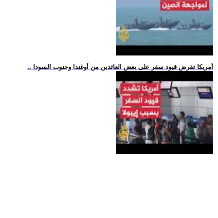
.. أمريكا تفرض قيود سفر على بعض العائدين من أوغندا وجنوب السودا