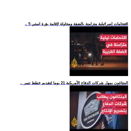
.. 5 اقتحامات إسرائيلية متزامنة بالضفة ومحاولة لإقامة بؤرة استي
.. البنتاغون يمهل شركات الدفاع الأمريكية 21 يوما لتقديم خطط تسر