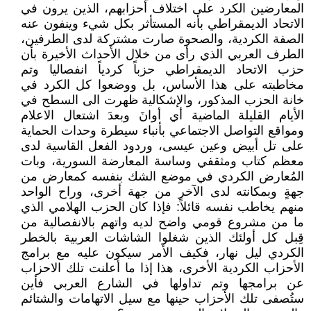
المعارضين الكرد على اختلاف أحزابهم، الذين يرون في
الاتحاد الديمقراطي بأنه المستأثر بكل شيء وينفون عنه
الصفة الكردية، والصحوة صارت مشتركة لدى الطرفين،
الطرف العربي الذي رأى من خلال الأحداث الأخيرة بأن
حزب الاتحاد الديمقراطي حزباً كردياً انفصاليا وتم
مخاطبته على هذا الأساس، بل ووضعوا كل الكرد في
خانة الحزب المذكور، والإشكالية ظهرت الى السطح في
الأيام القليلة الماضية أي أوانَ وبعدَ اشتعال الاعلام
ومواقع التواصل الاجتماعي بأنباء سيطرة وحدات الحماية
على تل أبيض وعين عيسى، وردود الفعل القاسية لدى
معظم كتاب ومثقفي وساسة المعارضة السورية، وبات
المُعارض الكردي في موضع الشك بنفسه كمعارض من
جهةٍ وبمكانته لدى الآخر من جهة أخرى، وراح الواحد
منهم يخاطب نفسه قائلاً: فإذا كان الحزب الهلامي الذي
ما من مشروع قومي واضح لديه واتهم بالانفصالية من
قِبل كل أولئك الذين شغلوا الشاشات العربية بالخطر
الكردي ليل نهار، فكيف الأمر سيكون عليه مع برامج
الأحزاب الكردية الأخرى، هذا إذا ما أعلنت تلك الاحزاب
عن برامجها وتم تداولها في الشارع العربي فأين
ستُصفى تلك الأحزاب حينها مع سيل الاتهامات والشتائم