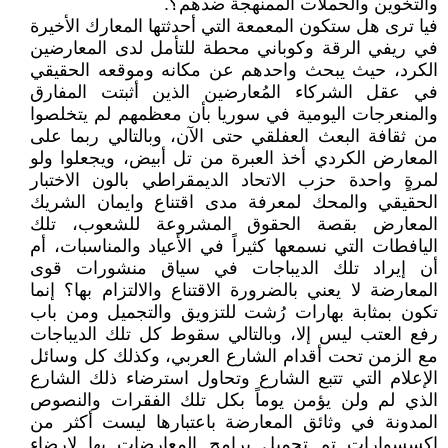
والتخوين والحملات الممنهجة ضدهم؟.
فيا ترى هل ستكون المعمعة التي أحدثتها المعارك الأخيرة
في ريفي الرقة وكوباني محطة للتأمل لدى المعارضين
الكرد، حيث يبحث واحدهم عن مكانه وموقعه الحقيقي
في عقل الشركاء المُعارضين الذين أثبتت المفارق
والمنعرجات اليومية في سوريا بأن معظمهم لم يتخلصوا
من ثقافة البعث العفلقي حتى الآن، وبالتالي ربما على
المعارض الكردي أخذ العبرة من تل أبيض، ويجعلوا ولو
لمرةٍ واحدة حزب الاتحاد الديمقراطي بالون الاختبار
الحقيقي والمحك لمعرفة مدى اقتناع وايمان الشريك
المعارض بقصة الحقوق المشروعة للشعوب، تلك
اليافطات التي نسمعها كثيراً في الأعياد والمناسبات، أم
أن إيراد تلك الديباجات في سياق منشورات قوى
المعارضة لا يعني بالضرورة الاقتناع والالتزام بها؟ إنما
تكون بمثابة بهارات رُشت للتزويق والتجميل ومن باب
رفع العتب ليس إلا، وبالتالي سقوط كل تلك الديباجات
مع الزمن تحت أقدام الشارع العربي، وكذلك كل وسائل
الإعلام التي تتبع الشارع وتحاول استرضاء ذلك الشارع
الذي لم ولن يؤمن يوماً بكل تلك الفقرات والنصوص
المدونة في وثائق المعارضة باعتبارها ليست أكثر من
اكسسوارات تم تجميل برامج المعارضات بها لإرضاء