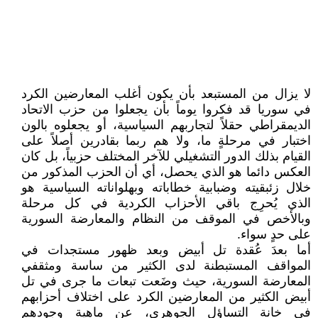
لا يزال من المستبعد بأن يكون أغلب المعارضين الكرد
في سوريا قد فكروا يوماً بأن يجعلوا من حزب الاتحاد
الديمقراطي حقلاً لتجاربهم السياسية، أو يجعلوه بالون
اختبار في مرحلةٍ ما، ولا هم ربما بقادرين أصلاً على
القيام بذلك الدور التشغيلي للآخر المختلف حزبياً، بل كان
العكس دائما هو الذي يحصل، أي أن الحزب المذكور من
خلال زئبقيته وضبابية خطاباته وبهلواناته السياسية هو
الذي يُحرِج باقي الأحزاب الكردية في كل مرحلة
وبالأخص في الموقف من النظام والمعارضة السورية
على حدٍ سواء.
أما بعدَ عُقدة تل أبيض وبعد ظهور مستجدات في
المواقف المستبطنة لدى الكثير من ساسة ومثقفي
المعارضة السورية، حيث وضَعت تبعات ما جرى في تل
أبيض الكثير من المعارضين الكرد على اختلاف أحزابهم
في خانة التساؤل الجوهري، عن ماهية وجودهم