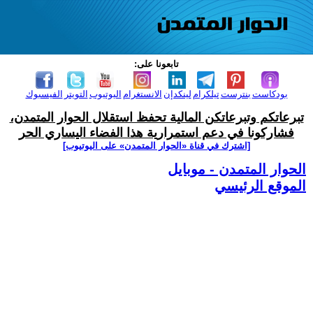
تابعونا على:
بودكاست
بنترست
تيلكرام
لينكدإن
الانستغرام
اليوتيوب
التويتر
الفيسبوك
تبرعاتكم وتبرعاتكن المالية تحفظ استقلال الحوار المتمدن،
فشاركونا في دعم استمرارية هذا الفضاء اليساري الحر
[اشترك في قناة ‫«الحوار المتمدن» على اليوتيوب]
الحوار المتمدن - موبايل
الموقع الرئيسي