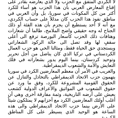
لا الكردي المتفق مع الحزب ولا الذي يعارضه بقادر على
إقناع المعارض العربي بأن هذا الحزب هو أساء للكرد
أكثر من كل المكونات في سوريا، بل وأن العربي في
مناطق نفوذ هذا الحزب كان مدللاً على حساب الكردي،
مع أنه لا أحد يستطيع أن يجزم بأن هذه الفئة أو ذلك
الجناح له وجه حقيقي واضح الملامح، طالما أن شعارات
وهتافات ذلك الحزب كأسعار البورصة ترفع الى أعلى
سقفٍ لها وقد تصل الى حالة الركود الشعاراتي
ويستجدي حق الحياة فقط، ومثالنا الحي هو حزب العمال
الكردستاني في تركيا الذي كان يناضل من أجل تحرير
وتوحيد كردستان، بينما اليوم يدور بشعاراته في فلك
التعايش والأمة والشعوب الديمقراطية.
والغريب في الأمر أن معظم المعارضين الكرد في سوريا
يتهمون حزب الاتحاد الديمقراطي بالتخاذل والتنازل عن
الحقوق القومية المشروعة للكرد، وفق ما ورد عن
حقوق الشعوب في المواثيق والأعراف الدولية كشعب
يعيش على أرضه التاريخية، وثمة مفارقة أخرى وهي أن
أغلب أولئك المعارضين الكرد مع أحزابهم لا يمتلكون شيئاً
على الأرض بينما حزب الاتحاد الديمقراطي والى هذه
الساعة هو الوحيد الذي يسيطر على كل المناطق
الكردية.