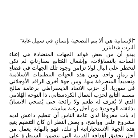
"الإنسانية هي ألا يتم التضحية بإنسانٍ في سبيل غاية"
ألبرت شفايتزر
يبدو أن من بعض فوائد الجهات المتضادة هي إغناء
الساحة بالتساؤلات، وإشغال المُتابع بمقارناتٍ لم تكن
لتخطر على البال لولا تزامن وجود تلك الجهات في فضاءٍ
أو زمانٍ واحد، ومن هذه الجهات التنظيمات الاسلامية
وتحديداً المتطرفة منها، ومن جهة أخرى الرافد الأوجلاني
في سوريا، أي حزب الاتحاد الديمقراطي بزعامة صالح
مسلم التابع لحزب العمال الكردستاني، ذا التوجه الهُلامي
الذي لا يُعرف له طعم ولا رائحة حتى يُضحي الانسانُ
بذائقته الوجودية من أجل رغبة ساسته.
إذ بات معروفاً لدى عامة الناس أن تنظيم داعش لديه
مشروع علني وواضح، و بغض النظر ان كان التنظيم يتبع
هذه الجهة الاستخباراتية أو تلك، فهو بالنهاية يعمل من
أجل تحقيق أهدافه القريبة التي تتضمن السيطرة على