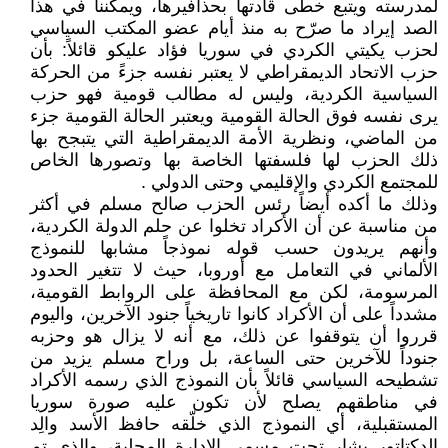
لمدرسته ويتبع خطى قادتها بحذافيرها، ويمكننا في هذا
الصد إيراد ما صرّح به منذ أيام عضو المكتب السياسي
لحزب يكيتي الكردي في سوريا فؤاد عليكو قائلاً: بأن
حزب الاتحاد الديمقراطي لا يعتبر نفسه جزءً من الحركة
السياسية الكردية، وليس له مطالب قومية فهو حزب
يرى نفسه فوق الحالة القومية ويعتبر الحالة القومية جزء
من الماضي، ونظرية الأمة الديمقراطية التي يتبجح بها
ذلك الحزب لها فلسفتها الخاصة بها وتصورها الخاص
للمجتمع الكردي والإقليمي وحتى الدولي .
وذلك ما أكده أيضاً رئس الحزب صالح مسلم في أكثر
من مناسبة عن أن الأكراد تخلوا عن حلم الدولة الكردية،
وأنهم يريدون حسب قوله نموذجاً مشابها للنموذج
الألماني في التعامل مع أوروبا، حيث لا تتغير الحدود
المرسومة، لكن مع المحافظة على الروابط القومية،
مشدداً على أن الأكراد كانوا تاريخياً جنود الآخرين، واليوم
قرروا أن يتوقفوا عن ذلك، مع أنه لا يزال هو وحزبه
جنوداً للآخرين حتى الساعة، بل وراح مسلم يزيد من
تشطيحه السياسي قائلاً بأن النموذج الذي رسمه الأكراد
في مناطقهم يصلح لأن تكون عليه صورة سوريا
المستقبلية، أي النموذج الذي خلّقه حافظ الأسد والِد
الدكتاتور بشار تحت مسمى الادارة المحلية، والذي تم