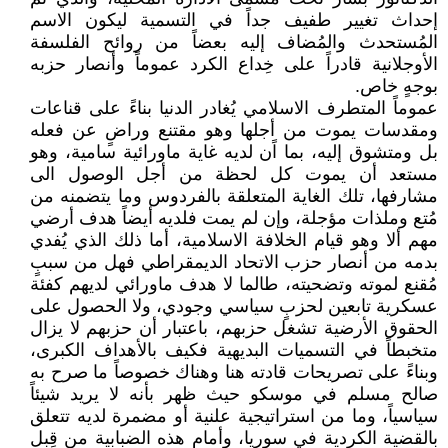
إحداث تغيير طفيف جداً في التسمية ليكون الاسم
المُستحدث والمُضاف إليه بعضاً من روائح الفلسفة
الأوجلانية قادراً على خِداع الكرد عموماً وأنصار حزبه
بوجهٍ خاص.
عموماً المتطرف الاسلامي يُغادر الدنيا بناءً على قناعات
ومقدسات يموت من أجلها وهو مقتنع وراضٍ عن فعله
بل ومتشوق إليه، بما اًن لديه غاية ماورائية سامية، وهو
مستعد أن يموت كل لحظة من أجل الوصول الى
مشارفها، تلك الغاية المتعلقة بالفردوس وما يتضمنه من
مُتع وملذات مؤجلة، وإن لم يمت فلديه أيضاً هدف أرضي
مهم ألا وهو قيام الخلافة الاسلامية، أما ذلك الذي يُفدي
بدمه من أنصار حزب الاتحاد الديمقراطي فهل من سببٍ
مُقنع لموته وتضحيته، طالما لا هدف ماورائي لديهم كفئة
عسكرية تابعين لحزبٍ سياسي وجودي، ولا الحصول على
الحقوق الأرضية تشغل حزبهم، باعتبار أن حزبهم لا يزال
متخبطاً في التسميات البديهية فكيف بالأهداف الكبرى،
وبناءً على تصريحات قادته هنا وهناك خصوصاً ما صرح به
صالح مسلم في موسكو حيث ظهر بأنه لا يريد شيئاً
سياسياً، وما من استراتيجية علنية أو مضمرة لديه تتعلق
بالقضية الكردية في سوريا، وأمام هذه الضبابية من قِبل