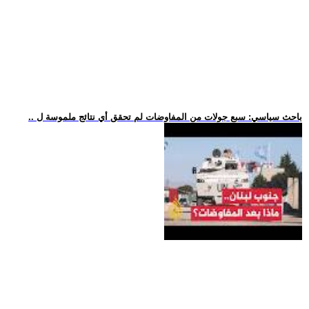
.. باحث سياسي: سبع جولات من المفاوضات لم تحقق أي نتائج ملموسة ل