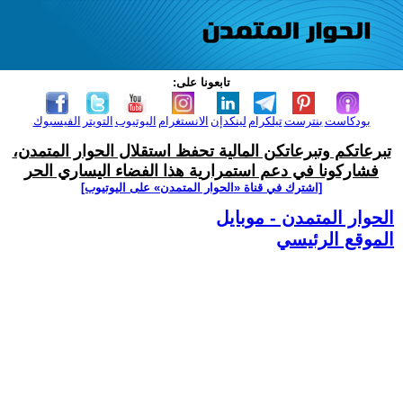
تابعونا على:
بودكاست
بنترست
تيلكرام
لينكدإن
الانستغرام
اليوتيوب
التويتر
الفيسبوك
تبرعاتكم وتبرعاتكن المالية تحفظ استقلال الحوار المتمدن،
فشاركونا في دعم استمرارية هذا الفضاء اليساري الحر
[اشترك في قناة ‫«الحوار المتمدن» على اليوتيوب]
الحوار المتمدن - موبايل
الموقع الرئيسي