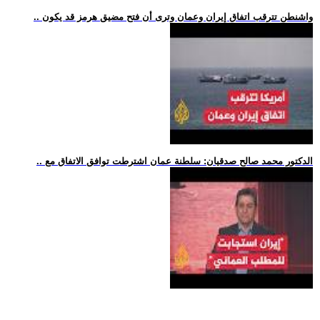
.. واشنطن تترقب اتفاق إيران وعمان وترى أن فتح مضيق هرمز قد يكون
.. الدكتور محمد صالح صدقيان: سلطنة عمان اشترطت توافق الاتفاق مع