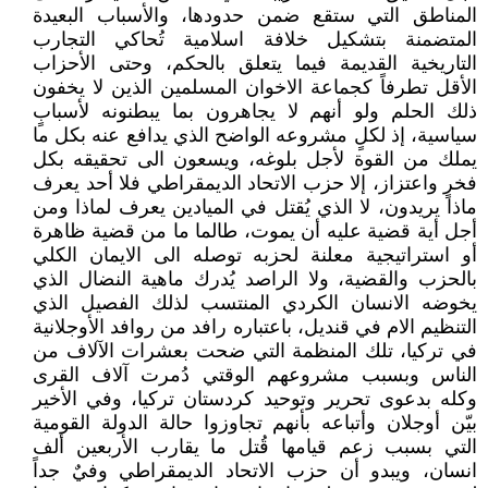
المناطق التي ستقع ضمن حدودها، والأسباب البعيدة
المتضمنة بتشكيل خلافة اسلامية تُحاكي التجارب
التاريخية القديمة فيما يتعلق بالحكم، وحتى الأحزاب
الأقل تطرفاً كجماعة الاخوان المسلمين الذين لا يخفون
ذلك الحلم ولو أنهم لا يجاهرون بما يبطنونه لأسبابٍ
سياسية، إذ لكلٍ مشروعه الواضح الذي يدافع عنه بكل ما
يملك من القوة لأجل بلوغه، ويسعون الى تحقيقه بكل
فخرٍ واعتزاز، إلا حزب الاتحاد الديمقراطي فلا أحد يعرف
ماذا يريدون، لا الذي يُقتل في الميادين يعرف لماذا ومن
أجل أية قضية عليه أن يموت، طالما ما من قضية ظاهرة
أو استراتيجية معلنة لحزبه توصله الى الايمان الكلي
بالحزب والقضية، ولا الراصد يُدرك ماهية النضال الذي
يخوضه الانسان الكردي المنتسب لذلك الفصيل الذي
التنظيم الام في قنديل، باعتباره رافد من روافد الأوجلانية
في تركيا، تلك المنظمة التي ضحت بعشرات الآلاف من
الناس وبسبب مشروعهم الوقتي دُمرت آلاف القرى
وكله بدعوى تحرير وتوحيد كردستان تركيا، وفي الأخير
بيّن أوجلان وأتباعه بأنهم تجاوزوا حالة الدولة القومية
التي بسبب زعم قيامها قُتل ما يقارب الأربعين ألف
انسان، ويبدو أن حزب الاتحاد الديمقراطي وفيٌ جداً