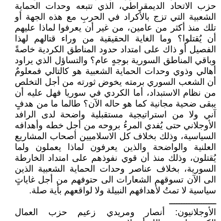
حزب الاتحاد الديمقراطي، الذي تتبعه وحدات الحماية
الشعبية التي تزج بالأكراد في الحربِ مع هذه الجهة أو
تلك منذ أكثر من عامين، من غير أن يعرفوا لماذا عليهم
أن يُقتلوا؟ وما الغاية الحقيقية من وراء قتالهم لهذا
الفصيل أو ذاك على امتداد حدود المناطق الكردية خاصةً
وباقي المناطق السورية بوجهٍ عام؟ والتساؤل الذي يراود
أهالي وذوي وحدات الحماية الشعبية هو كالتالي فمعلومٌ
أن الشعب السوري برمته يخوض ثورته من أجل التخلص
من نظام الاستبداد، أما الكردي في سوريا فهل عليه أن
يبقى ضحية مجانية كما هو حاله الآن؟ طالما ما من هدفٍ
آني ولا من استراتيجية مستقبلية واضحة لدى الرافد
الأوجلاني حتى يُفدي المرءُ بروحه من أجل خطه وأهدافه
السياسية، وذلك بخلاف كل الاسلاميين أصحاب المشاريع
العلنية والواضحة والذين يعرفون لماذا يعملون ولما
يُقتلون، وذلك منذ أن قوي نفوذهم على امتداد الخارطة
السورية، بخلاف عناصر وحدات الحماية الشعبية الذين
الى الآن تسوقهم الشعارات الى حتوفهم من أجل غاياتٍ
سياسية لا تمتُ لأهدافهم النبيلة ولا لواقعهم بأية صلة.
ـــــــــــــــــــ
الأوجلانيون: أنصار ومريدي زعيم حزب العمال