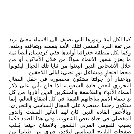
كما لكل أمة رموزها التي تضيف الى الانتماء معنىً يزيد
من ثقة الفرد المنتمي لتلك الأمة بنفسه وبثقافته وملته،
وكما لكل منطقة جغرافيا أوابدها ففي كردستان أيضاً ثمة
ما يعزز شعور الانتماء سواءً من خلال الأماكن، أو من
خلال الأشخاص الذين انبعثوا من ثنايا تلك الجبال ليكونوا
محط افتخارٍ ومشاعل نورٍ تضيء ليالي اللاحقين.
وباعتبار أن جولتنا ستكون محصورة في حقل النضال
التحرري لبعض قادة الشعوب، لذا فلن نأتي على ذكر
أسماء الأدباء والفلاسفة والمفكرين الذين أناروا من كل
بدٍ سماء الأمم بنتاجاتهم القيمة في كل أصقاع العالم، إنما
ستكون رحلتنا مقتصرة على المجال السياسي والتحرري،
وبالأخص القادة الذين كان لهم التأثير الملفت والدور
المفصلي في حياة بعض الشعوب، وفي هذا الصدد فكما
يطيب للقومي العربي الشعور بالامتنان حينما يُقلب
صفحات التاريخ السياسي لبلاده، فيرى بين طياتها من