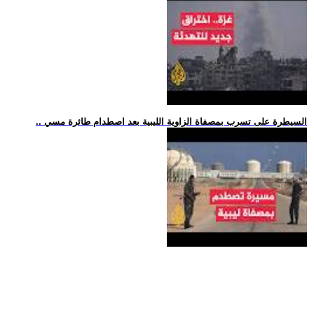
.. السيطرة على تسرب بمصفاة الزاوية الليبية بعد اصطدام طائرة مسي