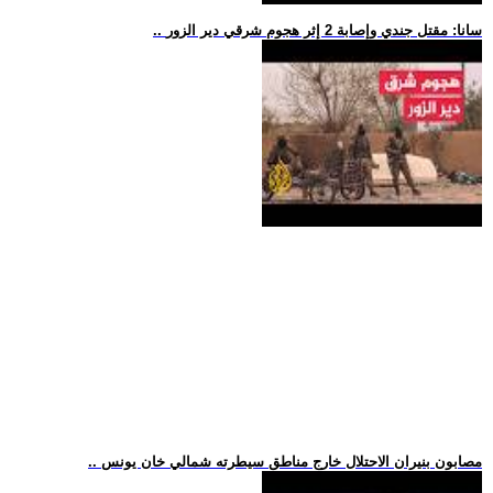
.. سانا: مقتل جندي وإصابة 2 إثر هجوم شرقي دير الزور
.. مصابون بنيران الاحتلال خارج مناطق سيطرته شمالي خان يونس