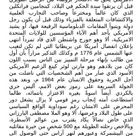
قبل أن يرتقوا سدة الحكم في البلاد، كبنجامين فرانكلين
الذي كان عالماً ومخترعاً وصاحب التجارب العلمية
والاكتشافات المتعلقة بالفيزياء وذلك قبل أن يكون رجل
دولة ويتبوأ المقامات الدبلوماسية الرفيعة فيها، أو يشيد
الأمريكي بأحد أهم الآباء المؤسسين للولايات المتحدة
الامريكية، ألا وهو جورج واشنطن الذي قاد تمرداً انتهى
بإعلان انفصال أمريكا عن بريطانيا التي لم تكن لتغيب
عنها الشمس عام 1776 م وكذلك التذكير مراراً بأن أول
من طالب بإنهاء مرحلة التمييز بين الناس بسبب اللون
كان من بلادهم وهو مارتن لوثر كينغ الزعيم الأمريكي
الأسود الذي صار من أهم الشخصيات التي ناضلت من
أجل الحرية وحقوق الانسان عام 1964 م، وبعد هذه
الجولة السريعة على رموز بعض الامم، أليس حري
بالكردي أيضاً اسوةً بغيره الاعتزاز بانتمائه، طالما
استطاعت أمته إنجاب رمزٍ قومي لا يزال يشغل دور
المحرض على الامتنان رغم سوداوية الواقع السياسي
على طول البلاد وعرضها، ألا وهو الملا مصطفى البارزاني
الذي خاض نضالاً يكاد يقترب من عوالم الأسطرة،
وبالأخص رحلته الطويلة مع 500 شخصٍ من خيرة مقاتليه
من البيشمركة وعبورهم لنهر آراس حتى الوصول الى