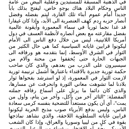
في الذهنية المسبقة للمستبدين وعقلية البيضِ من عامة
الناس وحكام البلاد هناك بوجهٍ خاص، ليفتح بذلك باباً
جديداً أمام عموم أبناء تلك القارة، ليتم بفضله وفضل
أنصار حزبه ردم كهف العنصرية الى الأبد، وإذا كان غيفارا
قد غدا نجماً ثورياً في سماء المعمورة وأيقونة عالمية
بفضل مقارعته مع بعض أنصاره لأنظمة العسف في دول
أمريكا اللاتينية، ليس من خلال دفع الناس الى الأمام
ليكونوا قرابين غاياته السياسية كما هي حال الكثير من
الثوار في الشرق الأوسط، إنما بتقدمه هو ورفاقه الى
الجبهات الحارة حتى يُخففوا من محنة وآلام من
سيسيرون على الدرب من بعدهم، والذي كان صاحب
حكمة ثورية جديرة بالاقتداء باعتبارها أشمل ترنيمة ثورية
لازمت الثوار في المعمورة، إذ لو استرشد بفحواها ثوار
بلادنا لما تشوهت معاني الثورة وانحرفت عن مسارها،
والذي كان دائما ما يرتل على أسماع رفاقه جملته
المفضلة: "الثائر آخر من يأكل، وآخر من ينام، وأول من
يمت"، أي أن يكون مستعداً للتضحية بنفسه كرمى سعادة
الناس، وليس بدفع الأبرياء صوب مذبح الحرية ليكونوا
قرابين غاياته السلطوية اللاحقة، والذي نشاهد نماذجها
بقوة في كلٍ من ليبيا وسوريا والعراق، وإذا كان الشعب
الأمريكي يحق له الافتخار برؤساء من الرعيل التنويري