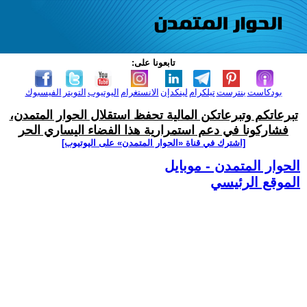
تابعونا على:
بودكاست
بنترست
تيلكرام
لينكدإن
الانستغرام
اليوتيوب
التويتر
الفيسبوك
تبرعاتكم وتبرعاتكن المالية تحفظ استقلال الحوار المتمدن،
فشاركونا في دعم استمرارية هذا الفضاء اليساري الحر
[اشترك في قناة ‫«الحوار المتمدن» على اليوتيوب]
الحوار المتمدن - موبايل
الموقع الرئيسي