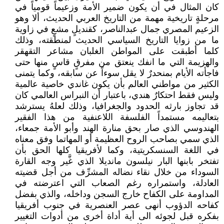
كان المثال في أن يكون ضمير الأمة وزعيماً قومياً في
مرحلةٍ تاريخية مهمة من التاريخ العربي الحديث، ألا وهو
الزعيم المصري جمال عبدالناصر، كقنديلٍ مشعٍ في زاوية
ما من زوايا التاريخ السياسي الحديث لمنطقته، وذلك
كلما أطبقت على المواطن الغلبان مشاعر التقهقر
والهزيمة التي ما انفك ينعتق من مفرقٍ قاسٍ منها حتى
فاجأته الأيام بمنحدرٌ لا يقل سوءاً عن سابقه، وكما يتمنى
الكثير من مواطني العالم بأن يكون غاندي خاصية عالمية
وليس فقط احتكارٌ هندي، باعتبار أن النبراس العالمي كان
قد تجاوز بارثه الحدود والجغرافيا، وذلك لعلهُ يسترشد
بتعاليمه مستمداً الفلسفة اللاعنفية من هذا الفقير
الهندوسي الذي صار بحق منارة الهند وأبو الأمة جمعاء،
الذي سمي بصاحب الروح العظيمة أو المهاتما وفق معناه
في اللغة السنسكريتية، وكما لأفريقيا كلها الحق بأن
تفتخر بابنها البار نيلسون مانديلا الذي غَّير وجه القارة
السوداء من خلال نقاء نضاله المشرِّف من أجل قضيته
العادلة، واستمراره رغم الصعاب التي اعترضته في
المداومة على الكفاح خارج السجن وداخله، والذي بفضل
كفاحه الدؤوب أنهى عصر العنصرية في جنوب أفريقيا
بفكره قبل لجوئه الى أية أداة أخرى من أدوات التغيير