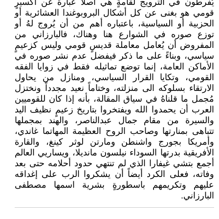
يُفرطون في الترويج لقامةٍ هي أصلاً عبارة عن اكسيرٍ
قومي هو بغنى عن كل أشكال البروبوغندا العشائرية أو
الحزبية أو السياسية، باعتباره أهم من أن يُروج لهُ أو
توزع صوره في الشوارع هنا وهناك، فالبارزاني من
المفروض أن يُعامل معاملة قديسٍ قومي وليس كزعيمٍ
سياسي، وبناءً على ما ذكر فيفضل عدم نشر صوره في
الأماكن العامة، إنما توضع تماثيله فقط في زوايا الفقه
القومي، وتكايا القرار السياسي، ومنازل من يحاول
الارتقاء بسلوكه الى منزلته، وختاماً نعيد مجدداً ونختزل
مُجمل ما قلناهُ في سياق المقالة، بأنه إذا كان للقوميين
العرب أن يحمدوا الله ويفتخروا بتاريخ زعيمٍ نظيف اليد
والسيرة من مقام جمال عبدالناصر، والهند بمجملها
تتباهى بمنارتها وصاحب الروح العظيمة المهاتما غاندي،
وأمريكا بجورج واشنطن ومارتن لوثر كينغ، والقارة
الأفريقية بدرتها السوداء نيلسون مانديلا، ويساريي العالم
أجمع بتشي غيفارا الذي لم تنتهي حدود أحلامه حتى بعد
وفاته، فعلى الكرد أيضاً أن يشكروا الرب على إغداقه
عليهم وتكريمهم باسطورةٍ بشرية اسمها مصطفى
البارزاني.