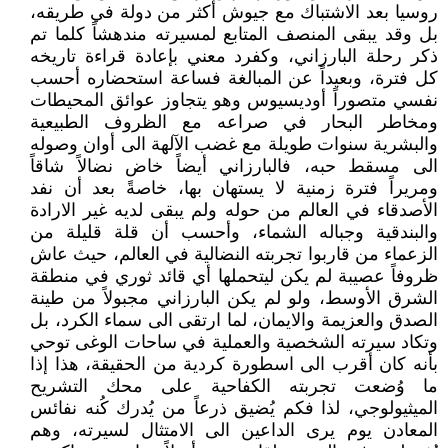
روسيا بعد الاشتباك مع جيوش أكثر من دولة في طريقه،
بل وقد يبقى المنصف المتابع لمسيرته مندهشاً كلما تم
ذكر رحلة البارزاني، وكفرد معني بإعادة قراءة تاريخه
كل فترة، وبعيداً عن المبالغة فساعة استحضاره أحسب
نفسي متصوراً أوديسيوس وهو يتجاوز عوائق المحيطات
ومخاطر البحار في صراعه مع الظروف الطبيعية
والبشرية سنوات طويلة مع غضب الآلهة الى أوان وصوله
الى مسقط حبه، فالبارزاني أيضاً خاض نضالاً شاقاً
ومريراً فترة زمنية لا يستهان بها، خاصةً بعد أن نفد
الأصدقاء في العالم من حوله ولم يبقى لديه غير الارادة
والبندقية وجباله الشماء، وأحسب أن قلة قليلة من
الزعماء من قاربوا تجربته النضالية في العالم، حيث عاش
ظروفاً عصيبة لم يكن ليتحملها أي قائد ثوري في منطقة
الشرق الأوسط، ولو لم يكن البارزاني مجبولاً من طينة
الصدق والعزيمة والايمان، لما ارتقى الى سماء الكرد، بل
وتكاد سيرته الشخصية والعملية في ساحات الوغى توحي
بأنه كان أقرب الى اسطورة كردية من الحقيقة، هذا إذا
ما وُضعت تجربته الكفاحية على محك التشريح
الميثيولوجي، لذا فكم يُضيق ذرعاً من يُدرك كُنه نفائس
المعادن يوم يرى الداعين الى الامتثال لسيرته، وهم