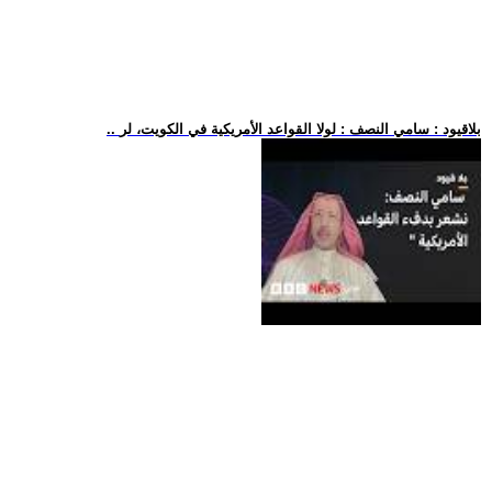
.. بلاقيود : سامي النصف : لولا القواعد الأمريكية في الكويت، لر