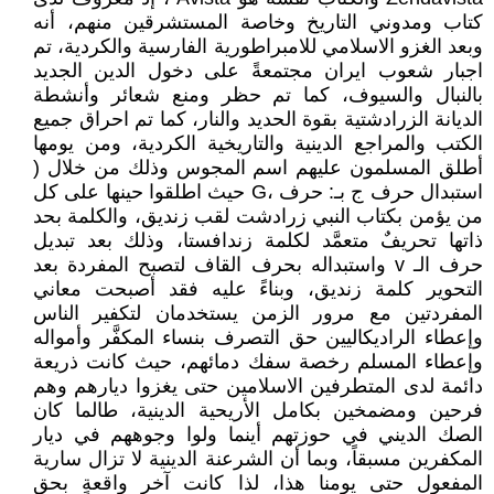
كتاب ومدوني التاريخ وخاصة المستشرقين منهم، أنه
وبعد الغزو الاسلامي للامبراطورية الفارسية والكردية، تم
اجبار شعوب ايران مجتمعةً على دخول الدين الجديد
بالنبال والسيوف، كما تم حظر ومنع شعائر وأنشطة
الديانة الزرادشتية بقوة الحديد والنار، كما تم احراق جميع
الكتب والمراجع الدينية والتاريخية الكردية، ومن يومها
أطلق المسلمون عليهم اسم المجوس وذلك من خلال (
استبدال حرف ج بـ: حرف ،G حيث اطلقوا حينها على كل
من يؤمن بكتاب النبي زرادشت لقب زنديق، والكلمة بحد
ذاتها تحريفٌ متعمَّد لكلمة زندافستا، وذلك بعد تبديل
حرف الـ v واستبداله بحرف القاف لتصبح المفردة بعد
التحوير كلمة زنديق، وبناءً عليه فقد أصبحت معاني
المفردتين مع مرور الزمن يستخدمان لتكفير الناس
وإعطاء الراديكاليين حق التصرف بنساء المكفَّر وأمواله
وإعطاء المسلم رخصة سفك دمائهم، حيث كانت ذريعة
دائمة لدى المتطرفين الاسلامين حتى يغزوا ديارهم وهم
فرحين ومضمخين بكامل الأريحية الدينية، طالما كان
الصك الديني في حوزتهم أينما ولوا وجوههم في ديار
المكفرين مسبقاً، وبما أن الشرعنة الدينية لا تزال سارية
المفعول حتى يومنا هذا، لذا كانت آخر واقعةٍ بحق