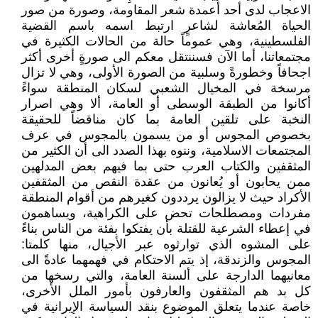
الاعجاب لدى أحد أعمدة شعر المقاومة، وصورة من صور
الحياة المُعاشة لشاعرٍ ارتبط اسمه باسم القضية
الفلسطينية، وهي عموماً حالة من الحالات الكثيرة في
مجتمعاتنا، أما الآن فسننتقل معكم الى صورةٍ أخرى أكثر
اجحافاً وخطورةً وسلبية من الصورة الأولى، وهي لا تزال
مرسخة في المخيال الشعبي لسكان المنطقة سواءً
أكانوا من الطبقة الوسطى أو العامة، ألا وهي اصرار
النخبة على تلقين العامة بما كان مناقضاً للحقيقة
بخصوص المجوس أو من يسمون بالمجوس في عرف
المجتمعات الاسلامية، وننوه بهذا الصدد الى أن الكثير من
المثقفين والكتاب العرب حتى بما فيهم بعض المدلهين
ممن يحابون أو يُعانون من عقدة النقص من المثقفين
الأكراد حيث لا يزالون يرددون كغيرهم من أقوام المنطقة
مفردات ومصطلحات تحض على الكراهية، ويساهمون
في إعطاء الشرعية للقتلة بأن يفتكوا بفئة من الناس بناءً
على المشوه الذي توارثوه عبر الأجيال، منها كلمتا:
المجوس والزندقة، إذ يتم الاحتكام في فهمهما عادةً الى
معانيهما الدارجة على ألسنة العامة، والتي رسخها من
كل بد هم المثقفون والعارفون بأمور الملل الأخرى،
خاصة عندما يتعلق الموضوع بنقد السياسة الإيرانية في