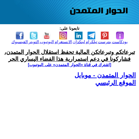
تابعونا على:
بودكاست
بنترست
تيلكرام
لينكدإن
الانستغرام
اليوتيوب
التويتر
الفيسبوك
تبرعاتكم وتبرعاتكن المالية تحفظ استقلال الحوار المتمدن،
فشاركونا في دعم استمرارية هذا الفضاء اليساري الحر
[اشترك في قناة ‫«الحوار المتمدن» على اليوتيوب]
الحوار المتمدن - موبايل
الموقع الرئيسي