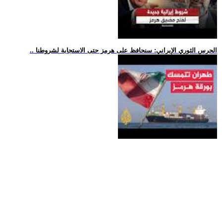
.. الحرس الثوري الإيراني: سنحافظ على هرمز حتى الاستجابة لشروطنا