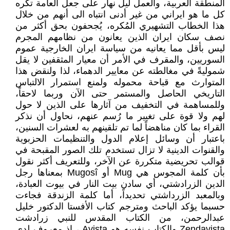
المنطقة العربية، والعمل ليل نهار على جعل العامة تكره
كل ما هو ايراني من غير أدنى انتباه الى أنهم من خلال
هذا الخطاب التشهيري المُكره، يُجحفون بحق أكثر من
نصف سكان ايران الذين يعانون من نظامهم المجرم
ليس بأقل مما يعانيه من سياسة ايران الخارجية عموم
السوريين، والمقرف في الأمر أن معيار المثقفين لا يقل
شموليةً في مغالطته عن معايير الدهماء، لذا ولنقض هذا
المتوارث مع قباحة محموله ولمنع استمرار الالتباس
التاريخي الحاصل والمستمر حتى الآن وربما لاحقاً،
وللمساهمة في التخفيف من آثارها على الذين لا حول
لهم ولا قوة على تغيير ما رُسم عنهم، نحاول أن نذكر
القراء بما كان مناهضاً لما تم تلقينهم به لعشرات السنين،
باعتبار أن وسائل إعلام الدول والتنظيمات الحزبوية
والقنوات الدينية لا تزال تستخدم تلك الصور المقبحة في
قوالب تحريضية متكررة عن الآخر، وللتعريف أكثر نقول
بأن كلمة المجوس هي Mug أو Mugosî بمعناها رجل
الدين الزرادشتي، أي سادن بيت النار في بيوت العبادة،
وبالمعبد الزرداشتي تحديداً، أما كلمة الزندقة فجاءت
حسبما يؤكد الباحث ومترجم كتاب الأفستا الدكتور خليل
عبدالرحمن، من الكتاب المقدس للنبي زرادشت
Zendavista والكتاب نفسه هو Avista ، إذ معروف لدى