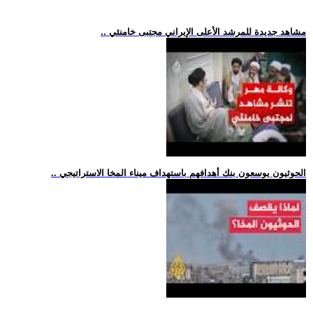
.. مشاهد جديدة للمرشد الأعلى الإيراني مجتبى خامنئي
.. الحوثيون يوسعون بنك أهدافهم باستهداف ميناء المخا الاستراتيجي