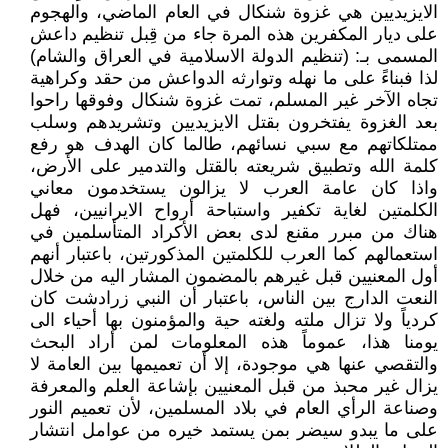
الايزيديين هي غزوة شنكال في العام الماضي، والهجوم
على ديار المكفرين هذه المرة جاء من قِبل تنظيم داعش
المسمى بـ: (تنظيم الدولة الاسلامية في العراق والشام)
لذا فبناءً على ما نهله وتوارثه الدواعش من حقد وكراهية
تجاه الآخر غير المسلم، تمت غزوة شنكال وفوقها راحوا
بعد الغزوة يفتخرون بقتل الايزيديين وتشريدهم وسلب
ممتلكاتهم مع سبي نسائهم، طالما كان الهدف هو رفع
كلمة الله وتطبيق شريعته بالقتل والتدمير على الأرض،
واذا كان عامة العرب لا يزالون يستخدمون معاني
الكلمتين لغاية تكفير واستباحة أرواح الايرانيين، فهل
هناك من مبرر مقنع لدى بعض الأكراد المتأسلمين في
استعمالهم كما العرب للكلمتين المذكورتين، باعتبار أنهم
أول المعنيين قبل غيرهم بالمضمون المشار اليه من خلال
النعت الدارج بين الناس، باعتبار أن النبي زرادشت كان
كردياً ولا تزال ملته ولغته حية والمؤمنون بها أحياء الى
يومنا هذا، عموماً هذه المعلومات لمن أراد البحث
والتقصي عنها هي موجودة، إلا أن تعميمها بين العامة لا
يزال غير محبذ من قبل المعنيين بإشاعة العلم والمعرفة
وصناعة الرأي العام في بلاد المسلمين، لأن تعميم النور
على ما يبدو سيضر بمن يستمد خيره من عوامل انتشار