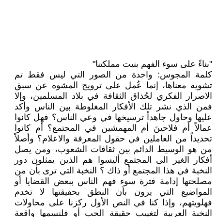
"بناءً على سوء الفهم بنيت مملكتنا"
كلمة المجوس: واحدة من الصور التي ليس فقط تم
تشويه معناها، إنما عُمل على ترويج المشوه عن سبق
الاصرار الفكري لحُذاق الثقافة في بلاد المسلمين، وإلا
فمن الذي نشر تلك الأفكار المغلوطة بين الناس وأكد
عليها وحاول جاهداً ترسيخها في وعي الناس؟ فهل كانوا
عمالاً أم فلاحينَ أم المهمشين في المجتمع؟ أم كانوا
تحديداً من العاملين في حقول المعرفة والاعلام؟ وأصلاً
من هو الوسيط الدائم بين ثقافات الشعوب، ومن يصل
أفكار الغير الى المجتمع أليسوا هم الذين يمثلون دور
النخبة في هذا المجتمع أو ذاك ؟ النخبة التي ترى بأن من
مصلحتها إدامة فترة سوء فهم الناس ببعض القضايا أو
المواضيع التي يرون بأن النطق بحقيقتها لا تخدم
فهلويتهم، وإذا كنا في النص الأول ركزنا على محاولات
النخبة العربية لتغييب حقيقة الحبِ أو فلنسمها واقعة