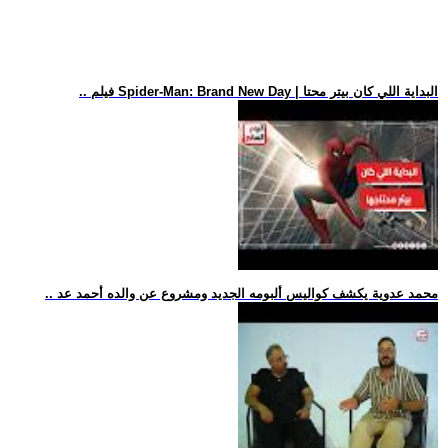
.. فيلم Spider-Man: Brand New Day | البداية اللي كان بيتر محتا
.. محمد عدوية يكشف كواليس ألبومه الجديد ومشروع عن والده أحمد عد