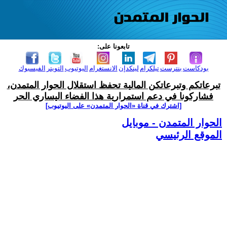
تابعونا على:
بودكاست
بنترست
تيلكرام
لينكدإن
الانستغرام
اليوتيوب
التويتر
الفيسبوك
تبرعاتكم وتبرعاتكن المالية تحفظ استقلال الحوار المتمدن،
فشاركونا في دعم استمرارية هذا الفضاء اليساري الحر
[اشترك في قناة ‫«الحوار المتمدن» على اليوتيوب]
الحوار المتمدن - موبايل
الموقع الرئيسي