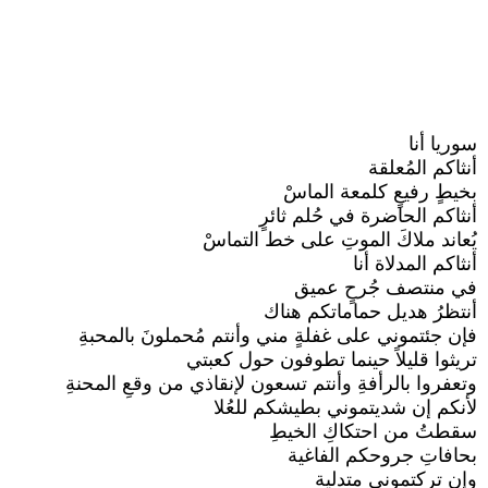
سوريا أنا
أنثاكم المُعلقة
بخيطٍ رفيعٍ كلمعة الماسْ
أنثاكم الحاضرة في حُلم ثائرٍ
يُعاند ملاكَ الموتِ على خط التماسْ
أنثاكم المدلاة أنا
في منتصف جُرحٍ عميق
أنتظرُ هديل حماماتكم هناك
فإن جئتموني على غفلةٍ مني وأنتم مُحملونَ بالمحبةِ
تريثوا قليلاً حينما تطوفون حول كعبتي
وتعفروا بالرأفةِ وأنتم تسعون لإنقاذي من وقعِ المحنةِ
لأنكم إن شديتموني بطيشكم للعُلا
سقطتُ من احتكاكِ الخيطِ
بحافاتِ جروحكم الفاغية
وإن تركتموني متدلية