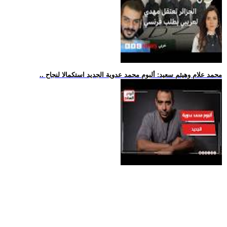
.. محمد علام وهيثم سعيد: ألبوم محمد عدوية الجديد استكمالا لنجاح