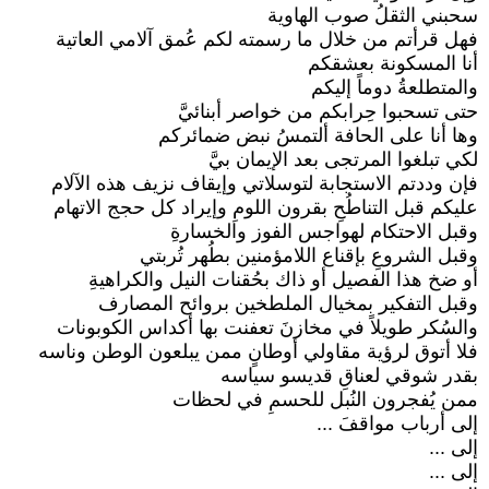
سحبني الثقلُ صوب الهاوية
فهل قرأتم من خلال ما رسمته لكم عُمق آلامي العاتية
أنا المسكونة بعشقكم
والمتطلعةُ دوماً إليكم
حتى تسحبوا حِرابكم من خواصر أبنائيَّ
وها أنا على الحافة ألتمسُ نبض ضمائركم
لكي تبلغوا المرتجى بعد الإيمان بيَّ
فإن وددتم الاستجابة لتوسلاتي وإيقاف نزيف هذه الآلام
عليكم قبل التناطُحِ بقرون اللومِ وإيراد كل حجج الاتهام
وقبل الاحتكام لهواجس الفوز والخسارةِ
وقبل الشروعِ بإقناع اللامؤمنين بطُهر تُربتي
أو ضخ هذا الفصيل أو ذاك بحُقنات النيل والكراهيةِ
وقبل التفكير بمخيال الملطخين بروائح المصارف
والسُكر طويلاً في مخازنَ تعفنت بها أكداس الكوبونات
فلا أتوق لرؤية مقاولي أوطانٍ ممن يبلعون الوطن وناسه
بقدر شوقي لعناقِ قديسو سياسه
ممن يُفجرون النُبل للحسمِ في لحظات
إلى أرباب مواقفَ ...
إلى ...
إلى ...