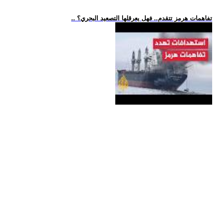
.. تفاهمات هرمز تتقدم.. فهل يعرقلها التصعيد البحري؟