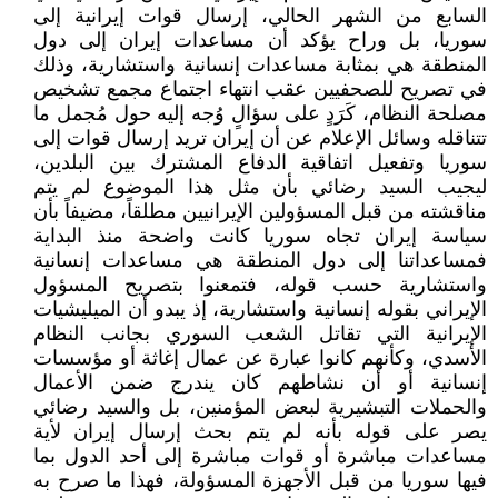
السابع من الشهر الحالي، إرسال قوات إيرانية إلى
سوريا، بل وراح يؤكد أن مساعدات إيران إلى دول
المنطقة هي بمثابة مساعدات إنسانية واستشارية، وذلك
في تصريح للصحفيين عقب انتهاء اجتماع مجمع تشخيص
مصلحة النظام، كَرَدٍ على سؤالٍ وُجه إليه حول مُجمل ما
تتناقله وسائل الإعلام عن أن إيران تريد إرسال قوات إلى
سوريا وتفعيل اتفاقية الدفاع المشترك بين البلدين،
ليجيب السيد رضائي بأن مثل هذا الموضوع لم يتم
مناقشته من قبل المسؤولين الإيرانيين مطلقاً، مضيفاً بأن
سياسة إيران تجاه سوريا كانت واضحة منذ البداية
فمساعداتنا إلى دول المنطقة هي مساعدات إنسانية
واستشارية حسب قوله، فتمعنوا بتصريح المسؤول
الإيراني بقوله إنسانية واستشارية، إذ يبدو أن الميليشيات
الإيرانية التي تقاتل الشعب السوري بجانب النظام
الأسدي، وكأنهم كانوا عبارة عن عمال إغاثة أو مؤسسات
إنسانية أو أن نشاطهم كان يندرج ضمن الأعمال
والحملات التبشيرية لبعض المؤمنين، بل والسيد رضائي
يصر على قوله بأنه لم يتم بحث إرسال إيران لأية
مساعدات مباشرة أو قوات مباشرة إلى أحد الدول بما
فيها سوريا من قبل الأجهزة المسؤولة، فهذا ما صرح به