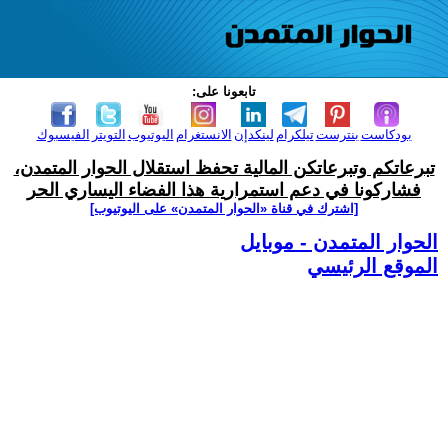
تابعونا على:
بودكاست
بنترست
تيلكرام
لينكدإن
الانستغرام
اليوتيوب
التويتر
الفيسبوك
تبرعاتكم وتبرعاتكن المالية تحفظ استقلال الحوار المتمدن،
فشاركونا في دعم استمرارية هذا الفضاء اليساري الحر
[اشترك في قناة ‫«الحوار المتمدن» على اليوتيوب]
الحوار المتمدن - موبايل
الموقع الرئيسي