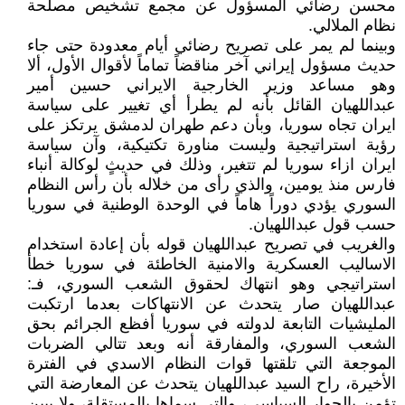
محسن رضائي المسؤول عن مجمع تشخيص مصلحة
نظام الملالي.
وبينما لم يمر على تصريح رضائي أيام معدودة حتى جاء
حديث مسؤول إيراني آخر مناقضاً تماماً لأقوال الأول، ألا
وهو مساعد وزير الخارجية الايراني حسين أمير
عبداللهيان القائل بأنه لم يطرأ أي تغيير على سياسة
ايران تجاه سوريا، وبأن دعم طهران لدمشق يرتكز على
رؤية استراتيجية وليست مناورة تكتيكية، وآن سياسة
ايران ازاء سوريا لم تتغير، وذلك في حديثٍ لوكالة أنباء
فارس منذ يومين، والذي رأى من خلاله بأن رأس النظام
السوري يؤدي دوراً هاماً في الوحدة الوطنية في سوريا
حسب قول عبداللهيان.
والغريب في تصريح عبداللهيان قوله بأن إعادة استخدام
الاساليب العسكرية والامنية الخاطئة في سوريا خطأ
استراتيجي وهو انتهاك لحقوق الشعب السوري، فـ:
عبداللهيان صار يتحدث عن الانتهاكات بعدما ارتكبت
المليشيات التابعة لدولته في سوريا أفظع الجرائم بحق
الشعب السوري، والمفارقة أنه وبعد تتالي الضربات
الموجعة التي تلقتها قوات النظام الاسدي في الفترة
الأخيرة، راح السيد عبداللهيان يتحدث عن المعارضة التي
تؤمن بالحوار السياسي، والتي سماها بالمستقلة، ولا يبين