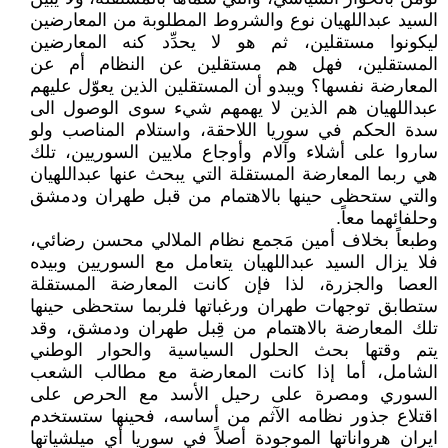
السيد عبداللهيان نوع والشروط المطلوبة من المعارضين
ليكونوا مستقلين، ثم هو لا يحدِّد كنه المعارضين
المستقلين، فهل هم مستقلين عن النظام أم عن
المعارضة نفسها؟ ويبدو أن المستقلين الذين يعوّل عليهم
عبداللهيان هم الذين لا يهمهم شيء سوى الوصول الى
سدة الحكم في سوريا اللاحقة، واستلام المناصب ولو
ساروا على أشلاء وآلام وأوجاع ملايين السوريين، تلك
هي ربما المعارضة المستقلة التي يبحث عنها عبداللهيان
والتي ستحظى حينها بالاهتمام من قبل طهران ودمشق
وحلفائهما معاً.
وطبعاً بخلاف أمين مَجمع نظام الملالي محسن رضائي،
فلا يزال السيد عبداللهيان يتعامل مع السوريين وبيده
العصا والجزرة، لذا فإن كانت المعارضة المستقلة
ستطابق توجهات طهران ورغباتها فلربما ستحظى حينها
تلك المعارضة بالاهتمام من قِبل طهران ودمشق، وقد
يتم وقتها بحث الحلول السياسية والحوار الوطني
الشامل، أما إذا كانت المعارضة مع مطالب الشعب
السوري ومصرة على رحيل الأسد مع الحرص على
اقتلاع جذور نظامه الآثم من أساسه، فحينها ستستخدم
ايران هرواناتها الموجودة أصلاً في سوريا أي ميلشياتها