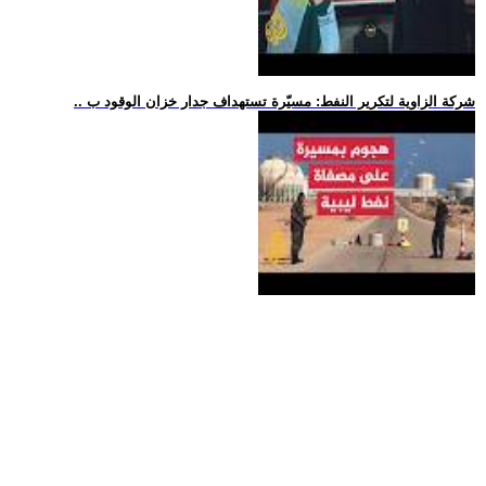
.. شركة الزاوية لتكرير النفط: مسيّرة تستهداف جدار خزان الوقود ب