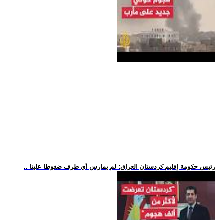
.. رئيس حكومة إقليم كردستان العراق: لم يمارس أي طرف ضغوطا علينا