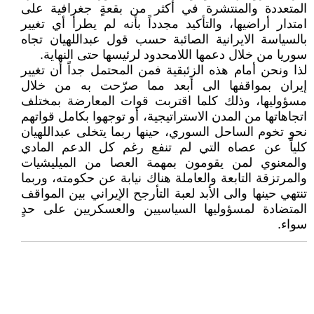
المتعددة والمنتشرة في أكثر من بقعةٍ جغرافية على
امتدار أراضيها، والتأكيد مجدداً بأنه لم يطرأ أي تغيير
بالسياسة الايرانية الصائبة حسب قول عبداللهيان تجاه
سوريا من خلال دعمها اللامحدود لرئيسها حتى النهاية.
لذا ونحن أمام هذه الزئبقية فمن المحتمل جداً أن تغيير
إيران بمواقفها الى أبعد مما صرّحت به من خلال
مسؤوليها، وذلك كلما اقتربت قوات المعارضة بمختلف
اتجاهاتها من المدن الاستراتيجية، أو توجهوا بكامل قواتهم
نحو تخوم الساحل السوري، حينها ربما يتخلى عبداللهيان
كلياً عن عصاه التي لم تنفع رغم كل الدعم المادي
والمعنوي لمن يقومون بمهمة العصا من الميليشيات
والمرتزقة التابعة والعاملة هناك نيابة عن حكومته، وربما
تنتهي حينها والى الأبد لعبة التأرجح الإيراني بين المواقف
المتضادة لمسؤوليها السياسيين والعسكريين على حدٍ
سواء.