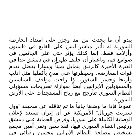
يبدو أن ما يحدث من مد وجزر على امتداد الخارطة
السورية له تأثير مباشر ليس على القابع في قاسيون
وأزلامه فقط، إنما كذلك يؤثر حتى على الجاثمين في
صوامع قم، وباعتبار أن حليف طهران في دمشق غدا في
الفترة الأخيرة كالزئبق يتمايل يميناً ويسارا بفضل تقدم
قوات المعارضة، وسيطرتها على مدنٍ بأكملها مثل ادلب
وأريحا وجسر الشغور، لذا راحت مواقف السياسيين
والمسؤولين الايرانيين أيضاً بموازاة تصريحات مسؤولي
النظام السوري تتأرجح مع رياح المستجدات على الأرض
السورية.
عموماً فإذا ما وضعنا جانباً ما تم تناقله عن صحيفة "وول
ستريت جورنال" الأمريكية عن أن إيران تستعد لإعلان
الوصاية الكاملة على سوريا، وفرض الحماية على دمشق
ورئيس النظام السوري فيها، فقد سبق ونفى أمين مجمع
تشخيص مصلحة النظام الإيراني محسن رضائي في