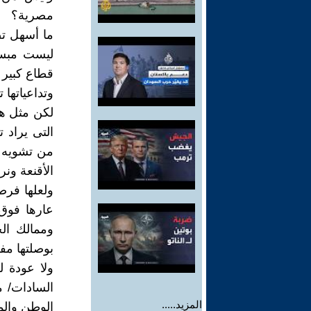
مصرية؟
ما أسهل تص
ليست مبسو
قطاع كبير 
وتداعياتها 
لكن مثل هذ
التى يراد 
من تشويه ل
الأقنعة ون
ولعلها فرص
عارها فوق 
وممالك الخ
بوصلتها مف
ولا عودة ل
السادات/ مب
المزيد.....
الوطن والم