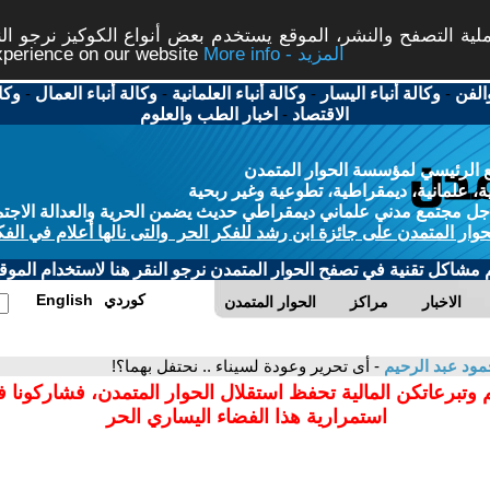
ة التصفح والنشر، الموقع يستخدم بعض أنواع الكوكيز نرجو النق
More info - المزيد
experience on our website
الفن
-
وكالة أنباء اليسار
-
وكالة أنباء العلمانية
-
وكالة أنباء العمال
-
وكا
الاقتصاد
-
اخبار الطب والعلوم
 الرئيسي لمؤسسة الحوار المتمدن
، علمانية، ديمقراطية، تطوعية وغير ربحية
ل مجتمع مدني علماني ديمقراطي حديث يضمن الحرية والعدالة الاجتم
حوار المتمدن على جائزة ابن رشد للفكر الحر والتى نالها أعلام في الفك
م مشاكل تقنية في تصفح الحوار المتمدن نرجو النقر هنا لاستخدام الموقع
كوردي
English
الاخبار
مراكز
الحوار المتمدن
ود عبد الرحيم
- أى تحرير وعودة لسيناء .. نحتفل بهما؟!
 وتبرعاتكن المالية تحفظ استقلال الحوار المتمدن، فشاركونا 
استمرارية هذا الفضاء اليساري الحر