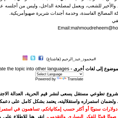
ل والأخير للشعب، ويعمل لمصلحة الداخل، وليس من أجلسه ع
ة المصالح الفاسدة، وخدمة أجندات شريرة صهيوأمريكية.
في
Email:
mahmoudreheem@hot
#محمود_عبد_الرحيم (هاشتاغ)
موضوع إلى لغات أخرى -
ate the topic into other languages
Powered by
Translate
شروع تطوعي مستقل يسعى لنشر قيم الحرية، العدالة الاجتم
. ولضمان استمراره واستقلاليته، يعتمد بشكل كامل على دعمك
دعمكم بمبلغ 10 دولارات سنويًا أو أكثر حسب إمكانياتكم، تساهمون في استم
وتًا قويًا للفكر اليساري والتقدمي
،
انقر هنا للاطلاع على 