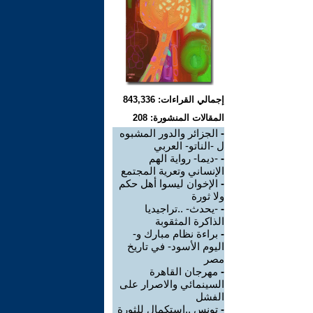
إجمالي القراءات: 843,336
المقالات المنشورة: 208
-
الجزائر والدور المشبوه
ل -الناتو- العربي
-
-ديما- رواية الهم
الإنساني وتعرية المجتمع
-
الإخوان ليسوا أهل حكم
ولا ثورة
-
-يحدث- ..تراجيديا
الذاكرة المثقوبة
-
براءة نظام مبارك و-
اليوم الأسود- في تاريخ
مصر
-
مهرجان القاهرة
السينمائي والاصرار على
الفشل
-
تونس ..استكمال للثورة