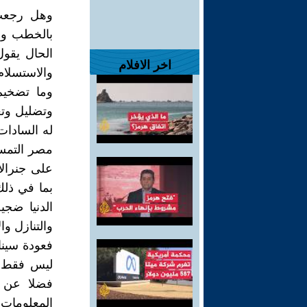
وهل رجعت 
بالخطب وال
الحال يقول
اخر الافلام
والاستسلام
وما تضخيم
وتضليل وتغ
له السادا
مصر التمسك 
على جنرال
بما في ذلك
الدنيا ضجي
والتنازل وا
فعودة سينا
ليس فقط ع
فضلا عن ق
المعلومات