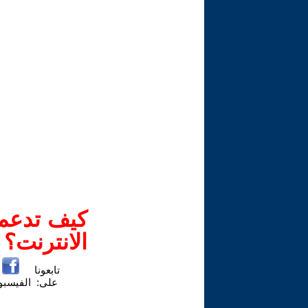
كيف تدعم-
الانترنت؟
تابعونا
على:
الفيسب