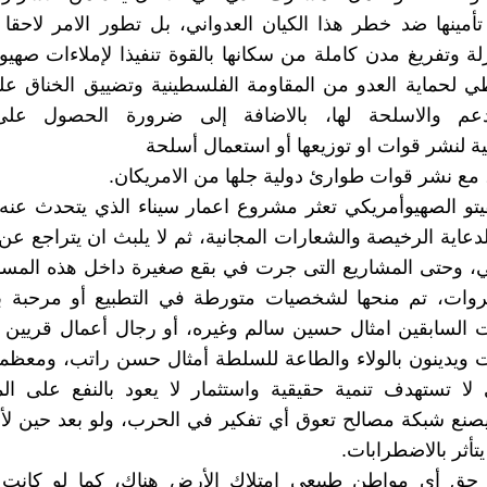
أمينها ضد خطر هذا الكيان العدواني، بل تطور الامر لاحقا 
ة وتفريغ مدن كاملة من سكانها بالقوة تنفيذا لإملاءات صهيو
 لحماية العدو من المقاومة الفلسطينية وتضييق الخناق علي
عم والاسلحة لها، بالاضافة إلى ضرورة الحصول على
ة لنشر قوات او توزيعها أو استعمال أسلحة
 مع نشر قوات طوارئ دولية جلها من الامريكان.
تو الصهيوأمريكي تعثر مشروع اعمار سيناء الذي يتحدث عنه
دعاية الرخيصة والشعارات المجانية، ثم لا يلبث ان يتراجع ع
 وحتى المشاريع التى جرت في بقع صغيرة داخل هذه المساحة
لثروات، تم منحها لشخصيات متورطة في التطبيع أو مرحبة ب
ت السابقين امثال حسين سالم وغيره، أو رجال أعمال قريين
ت ويدينون بالولاء والطاعة للسلطة أمثال حسن راتب، ومعظم
لا تستهدف تنمية حقيقية واستثمار لا يعود بالنفع على ال
نع شبكة مصالح تعوق أي تفكير في الحرب، ولو بعد حين لأن
تأثر بالاضطرابات.
ق أى مواطن طبيعي امتلاك الأرض هناك، كما لو كانت 