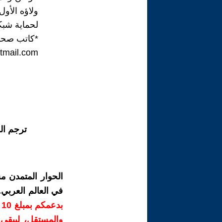
ولاؤه الأو
لحماية شبك
*كاتب صح
mail.com
ترجم ال
الحوار المتمدن م
في العالم العربي
ب
والمستقل، ليبقى ص