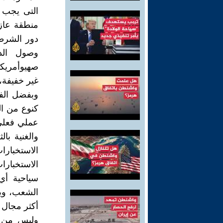
التى يجب ت
منطقة عازل
دور الشرطي
وصول الد
صهيوأمريكي
غير خفيفة،
وبفضل الفي
كنوع من ال
عملي فعلي،
والغنية با
الاستخبارا
الاستخبارا
سياحية أي 
الشعب، ويص
أكثر مجال ي
وليس من ح