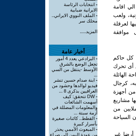
-
انتخابات الرئاسة
الي اقامة
الايرانية ضبابية
نية، ولعب
-
الملف النووي الايراني..
محلك سر
ها لعرقلة
المزيد.....
 موافقة
أخبار عامة
 كل حاكم
-
البرادعي يعدد 4 أمور
تجعل الوضع بالشرق
ن أى تحرك
الأوسط -ينتقل من السي
 الهائلة
...
-
ابنة صدام حسين تنشر
ه، كرجال
فيديو لوالدها وحشود من
العراقيين بذكرى 8 ...
 من أجهزة
-
DW تتحقق: كيف
ها مشاريع
أسهمت الشائعات
والمعلومات المضللة في
ملايين من
أزمة سبتة ...
 السياحة
-
القطط.. كائنات صغيرة
بأسرار كبيرة
-
المبعوث الأممي يحذر
أرضا غير
من عودة اليمن إلى صراع