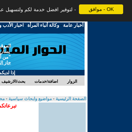
موافق - OK
لتوفير افضل خدمة لكم ولتسهيل عملي
أخبار عامة
-
وكالة أنباء المرأة
-
اخبار الأدب و
الموقع
يسارية
"من أج
حاز ال
إذا لديك
الزوار
اضافة/خدمات
بحث/الارشيف
الصفحة الرئيسية
-
مواضيع وابحاث سياسية
-
محم
تبرعاتكم