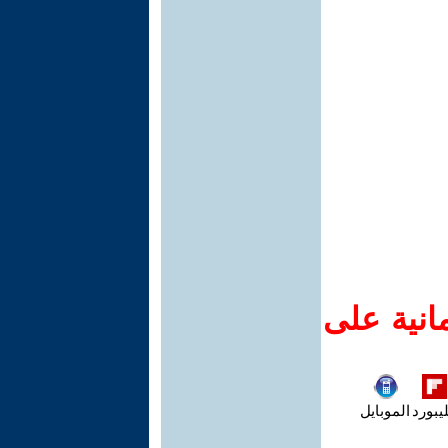
انية على
يبورد
الموبايل