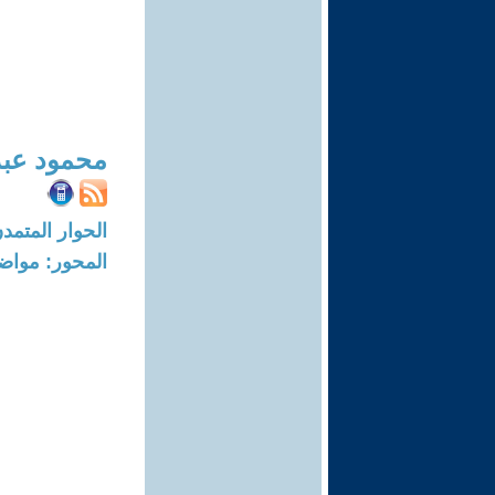
محمود عبد
الحوار المتمدن-العدد: 4788 - 15
المحور: مواض