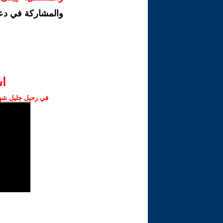
والمشاركة في دع
ا‫
في رحيل جليل شهبا