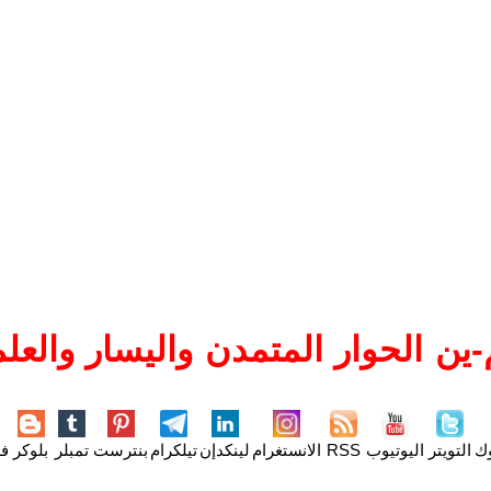
ين الحوار المتمدن واليسار والعلم
وك
التويتر
اليوتيوب
RSS
الانستغرام
لينكدإن
تيلكرام
بنترست
تمبلر
بلوكر
فل