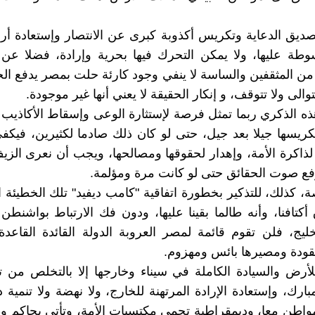
ديق الدعاية وتكريس أكذوبة كبرى عن الانتصار وإستعادة أر
طة عليها، ولا يمكن التحرك فيها بحرية وإرادة، فضلا عن 
من المثقفين والساسة لا ينفي وجود كارئة حلت بمصر يدفع الجم
تتوالى ولا تتوقف، و إنكار الحقيقة لا يعني أنها غير موجودة.
ه الذكري ربما تمثل فرصة لإستثارة الوعى وإسقاط الأكاذيب 
تكريسها جيلا بعد جيل، حتى لو كان ذلك صادما لكثيرين، فيك
ذاكرة الأمة، وإهدار لحقوقها ومصالحها، ويجب أن نعرى ال
رفع صوت الحقائق حتى لو كانت مرة ومؤلمة.
ة، كذلك، للتذكير بخطورة اتفاقية "كامب ديفيد" تلك الخطيئة 
أكتافنا، وأنه طالما بقينا عليها، ودون فك الارتباط بواشنطن
ليج، فلن تقوم قائمة لمصر العروبة الدولة القائدة القاع
قودة ومصيرها بائس ومهزوم.
لأرض والسيادة الكاملة في سيناء وخارجها إلا بالتخلص من 
ارك، وإستعادة الإرادة المرتهنة للخارج، ولا نهضة ولا تنمية 
واطن معا، وديمقراطية تحمي مكتسبات الأمة، وتأتي بحاكم 