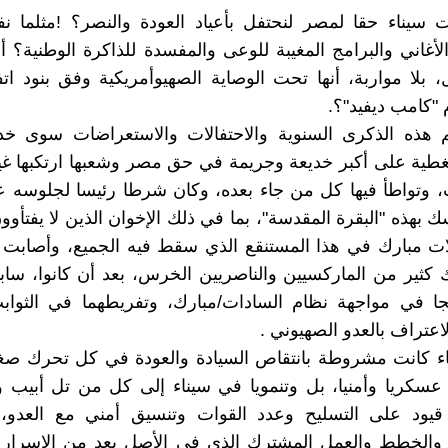
سيناء حقا لمصر لنحتفل بأعياد العودة والنصر؟ !مثلما نف
أغاني والبرامج المغيبة للوعى والمفسدة للذاكرة الوطنية؟ أ
، بلا مواربة، أنها تحت الوصاية الصهيوأمريكية وفق بنود اتفا
 "كامب ديفيد"؟.
 هذه الذكرى السنوية والاحتفالات والاستعراضات سوى خدا
طية على أكبر خديعة وجريمة في حق مصر وشعبها ارتكبها غي
ت، وتواطأ فيها كل من جاء بعده، وكان شرطا رئيسا لجلوسه
بهذه "البقرة المقدسة"، بما في ذلك الإخوان الذين لا يفتأوون
ات مبارك في هذا المستنقع الذي سقط فيه الجميع، وأصابت 
 كثير من الماركسيين والناصريين الخرس، بعد أن كانوا، سابق
جا في مواجهة نظام السادات/مبارك، وتفريطهما في الثوابت
لاعتراف بالعدو الصهيوني .
ء كانت مشروطة بانتقاص السيادة والعودة في كل تحرك صغير
سكريا وأمنيا، بل وتنمويا في سيناء إلى كل من تل أبيب 
يود على التسليح وعدد القوات وتنسيق أمني مع العدو، 
 والخطط والعمل المشترك الذي في الأصل يعد من الاسرار 