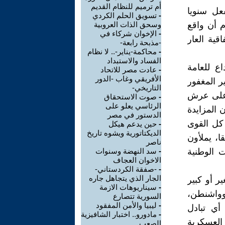
أم ترميم للنظام القديم
عل سنويا
-
تسويق الحلم الكردي
م أن واقع
وسحق الذات العروبية
-
الإخوان شركاء في
قية العار
-مذبحة رابعة-
-
محاكمة-يناير-.. لا نظام
الفساد والاستبداد
ع للعامة
-
عادت مصر للاتحاد
الأفريقي وغاب -الدور
ر المغفور
التاريخي-
 على عرش
-
صوت الاستحقاق
الرئاسي يعلو على
 المزايدة
الدستور في مصر
كل القوى
-
حين يدعم هيكل
الديكتاتورية ويشوه تاريخ
ا، يملأون
ناصر
 الوطنية
-
سد النهضة وسنوات
الاخوان العجاف
-
-صفقة الكردستاني-
الجار الذي يتجاهل جاره
 أو كبير
-
سيناريوهات الازمة
وواشنطن،
السورية تتصارع
-
ليبيا والأمن المفقود
أي تبادل
-
مادورو.. اختبار الشافيزية
العسكرية
الصعب