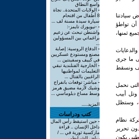
واسع النطاق
-
الولايات المتحدة.. نجاة
ض سيادتنا
8 أطفال من اقتحام
سيارة سيدة مسنة لف ...
أن تواطؤ
-
-نيويورك تايمز-:
واشنطن تبحث عن زعيم
يع ثمنها،
براغماتي بين المسؤولين
...
-
الدفاع الروسية: إصابة
والدعايات
مصنع ومستودع عسكريين
فى ما جرى
في كييف وسفينتين ...
-
الخارجية الفنلندية تبقي
زيف ونسقط
التعليمات لمواطنيها
الراغبين بالقتال ...
-
مباشر: توقعات بانفراج
التى نحمل
وشيك لأزمة مضيق هرمز
 وتل أبيب
وسط مساع دبلوماسي ...
دة، وستظل
المزيد.....
كتب ودراسات
تركة نظام
-
حين استيقظ رأس المال
داخل الإنسان .. قراءة
دون تحرير
ماركسية ثورية في ... /
وطني يكون
رياض الشرايطي