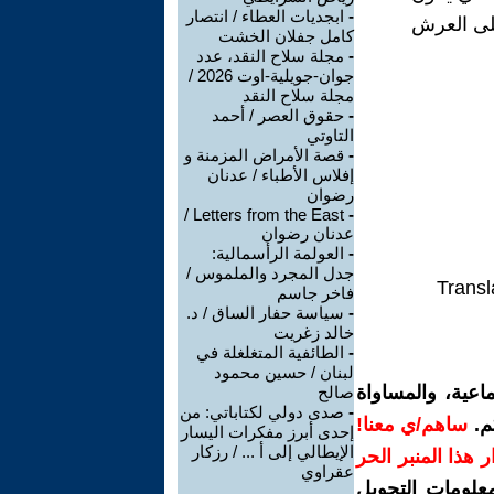
-
ابجديات العطاء / انتصار
لى العرش
كامل جفلان الخشت
-
مجلة سلاح النقد، عدد
جوان-جويلية-اوت 2026 /
مجلة سلاح النقد
-
حقوق العصر / أحمد
التاوتي
-
قصة الأمراض المزمنة و
إفلاس الأطباء / عدنان
رضوان
Letters from the East /
-
عدنان رضوان
-
العولمة الرأسمالية:
جدل المجرد والملموس /
Transl
فاخر جاسم
-
سياسة حفار الساق / د.
خالد زغريت
-
الطائفية المتغلغلة في
لبنان / حسين محمود
اعية، والمساواة
صالح
-
صدى دولي لكتاباتي: من
م.
ساهم/ي معنا!
إحدى أبرز مفكرات اليسار
الإيطالي إلى أ ... / رزكار
رار هذا المنبر الحر
عقراوي
معلومات التحويل