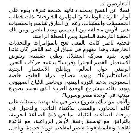
المعارضين له.
فضلا عن النصح بحملة دعائية ضخمة تعزف بقوة على
أوتار "النزعة الوطنية" و"المؤامرة الخارجية" بذات خطاب
الخمسينات والستينات، رغم أن الفارق شاسع والمعطيات
على الأرض مختلفة بين السيسي وعبد الناصر، وبين تلك
الحقبة التاريخية الماضية وبين اللحظة الراهنة.
فحقبة ناصر كانت بالفعل تعج بالمؤامرات والتحديات
الخارجية، وهذا مفهوم في سياق أن عبد الناصر كان قائدا
ثوريا يقود معركة استقلال وطني حقيقية، ويقوض
الاستعمار القديم"انجلترا وفرنسا" بدعمه حركات التحرر
الوطني حول العالم، ويناطح الاستعمار الجديد
الصاعد"أمريكا"، ويهدد مصالح أمراء الخليج، خاصة
السعودية، بدعم الثورة اليمنية، ويحاصر الكيان الصهيوني
ويهدد بقائه بمشروع الوحدة العربية الذي تجسد بصورة
مبدئية في "وحدة مصر وسوريا".
والأهم من ذلك، شروع ناصر في بناء نهضة مستقلة على
كافة المحاور، والسعي للاكتفاء الذاتي، والدخول في
مرحلة الصناعات الثقيلة، بما في ذلك الصناعة الحربية،
بالترافق مع توسعة رقعة الأرض الزراعية، مع قاعدة
ثقافية وتعليمية قوية تنتصر لمفاهيم ثورية جديدة، وتأصل