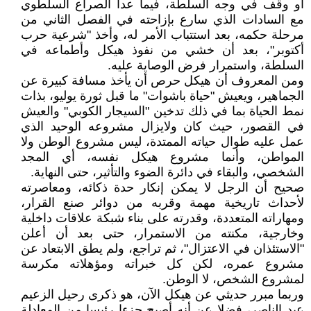
أو وقف في وجه السلطة، فيما عدا الصراع السلطوي
مع السادات الذي سارع بإزاحته في الفصل الثاني من
مرحلة حكمه، بعد استتباب الأمر له، وأخذ "شرعية حرب
أكتوبر"، بعد أن خشي من نفوذ هيكل وأطماعه في
السلطة، واستمرار فرض الوصاية عليه.
ومن المعروف أن هيكل حرص أن يأخذ مسافة كبيرة عن
الجماهير، ويعيش "حياة باشوات" ما قبل ثورة يوليو، بذات
نمط الحياة بما في ذلك تدخين "السيجار الكوبي" والعيش
في القصور، حيث كان ولايزال مشروعه الوحيد الذي
عمل عليه طوال حياته الممتدة، ليس مشروع الوطن ولا
المواطن، وأنما مشروع هيكل نفسه، أي المجد
الشخصي، والبقاء في دائرة الضوء والتأثير، حتى النهاية.
صحيح أن الرجل لا يمكن إنكار حدة ذكائه، ومعاصرته
لأحداث تاريخية مهمة وقربه من دوائر صنع القرار،
ومهاراته المتعددة، وقدرته على بناء شبكة علاقات داخلية
وخارجية، مكنته من الاستمرار، حتى بعد أن أعلن
"الاستئذان في الاعتزال"، ثم تراجع، ولم يطق الابتعاد عن
مشروع عمره، لكن كل خبراته ومؤهلاته مكرسة
لمشروع الشخص، لا الوطن.
وربما مبرر حديثي عن هيكل الآن، هو ذكرى رحيل الزعيم
عبد الناصر، فضلا عن أنه أصبح جزءا رئيسا من المعادلة