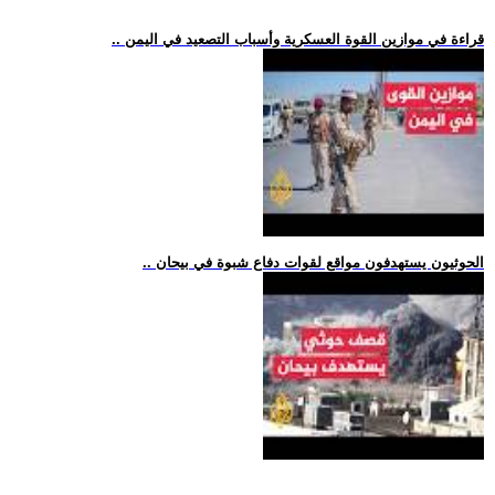
.. قراءة في موازين القوة العسكرية وأسباب التصعيد في اليمن
.. الحوثيون يستهدفون مواقع لقوات دفاع شبوة في بيحان