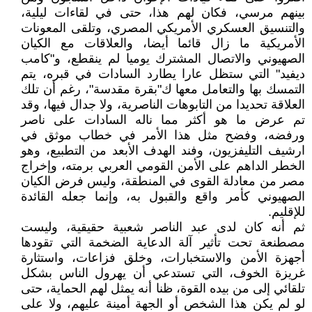
بينهم مرسي، فكان لهم هذا، حتى في لقاءات ليلية،
والتنسيق العسكري الأمريكي المصري، وتلقى المعونات
الأمريكية ما زال قائما أيضا، والعلاقات مع الكيان
الصهيوني والاتصال المشترك يوميا لم ينقطع، و"كامب
ديفيد" التي ستظل عارا يطارد السادات في قبره، يتم
التمسك بها والتعامل معها ك"بقرة مقدسة"، رغم أن تلك
العلاقة تحديدا من التابوهات الناصرية، ولا جدال فيها، وقد
تم عرض ما هو أكثر مما ناله السادات على ناصر
ورفضه، وفضح مثل هذا الأمر في خطاب موثق في
ارشيف التليفزيون، وفند الهدف الأبعد من التطبيع، وهو
الخطر الداهم على الأمن القومي العربي برمته، وإخراج
مصر من معادلة القوى في المنطقة، وليس فرض الكيان
الصهيوني كأمر واقع والقبول به، وإنما جعله القائدة
للإقليم.
ثم أنه كان لدى عبد الناصر شعبية حقيقية، وليست
مصطنعة تحت تأثير آلة الدعاية الضخمة التي تقودها
أجهزة الأمن والاستخبارات، وخلق فزاعات، واستثارة
غريزة الخوف، التي تستدعي أن يهرول الناس بشكل
تلقائي إلى من بيده القوة، ظنا أنه يمثل لهم الحماية، حتى
لو لم يكن هذا الشخص أو الجهة أمينة عليهم، ولا على