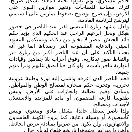
حاكم عسكري، ولم يقولها بخبثه المعتاد بشكل صريح،
لترك مساحة للمفاجآت وتغيير موازين القوى على
الأرض، وإن صرح بوضوح بضغوط تمارس على السيسي
ليترشح للرئاسة القادمة.
ولعل مشهد زيارة السيسي لقبر عبد الناصر في حضور
هيكل ونجل الزعيم الراحل عبد الحكيم الذي يؤيد حكم
قائد الجيش لمصر لا يخلو من دلالة، ويستكمل المشهد
العبثي والدعاية المفضوحة التي رصدناها آنفا غير أنه
يجب التأكيد على أن عبد الناصر أكبر من زيارة قبر
والتقاط صور تذكارية، وفوق أحزاب بلا جماهير وقيادات
انتهازية تتاجر بأسمه، ولو كان حيا لبصق عليهم وتبرأ منهم
جميعا.
فعبد الناصر الذي اعرفه وانتمي إليه ثورة وطنية عروبية
تحررية، وتجربة حكم منحازة لمصالح الوطن والمواطن،
ومبادئ وقيم نضالية وانجازات على الأرض، وليس
طقوسا فارغة المضمون، أو مادة للمزايدة والاستغلال
لأجندات ومصالح.
ولذا ناصر سيظل خالدا، بشكل مادي ومعنوي، وليس
كأسطورة أو وسيلة دعاية، كما يروج الكهنة الفاسدون
والانتهازيون، ولن يكون من ضربوا بمبادئه عرض الحائط،
وأهدروا ميراثه، وشوهوا تاريخه خلفاء له بأي حال.