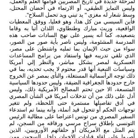
لمرحلة جديدة في تاريخ المصريين قوامها العلم والعمل،
وليس التمايز الطبقي، أو الارتماء في أحضان المحتل،
وسط شعار له مغزى " يد تبني ويد تحمل السلاح".
فأين السيسي من كل هذا، وهو فعليا، ووفق المعطيات
الواقعية، وريث مبارك وطنطاوي، اللذان أتيا به وقاما
بتصعيده، كما أنه يسير على نهج السادات صاحب هذه
المدرسة المشئومة، وليس ناصر بأية صور من الصور،
سواء من حيث الإيمان بما تمليه واشنطن على مصر،
الذي تلقي تدريبه فيها واستفاد من برامج المساعدات
العسكرية لمصر بشكل مباشر، والنظر إلي أمريكا
وسياسات التبعية أنها قدر محتوم لا يجب تحديه، بما في
ذلك توجه الرأسمالية المستغلة، والنأى بمصر عن الخروج
خارج حدودها الجغرافية الضيقة، وليس حدودها السياسية
المتسعة، الا حين تحتم المصالح الأمريكية ذلك، وليس
أدل على ذلك من أن تدخلات أمريكا في الشأن المصري
في أدق تفاصيلها مستمرة حتى اللحظة، ولم تتغير
توجهات الحكم أو تتحول قيد أنملة، وأنه بينما تم استدعاء
السفير المصري من تونس اعتراضا على مطالبة الرئيس
التونسي بإطلاق سراح مرسي ورفاقه من السجن، لم
يتم المثل مع الأمريكان أو حلفائهم الأوروبيين، الذين
أصروا على لقاء قيادات الإخوان داخل السجون ومن