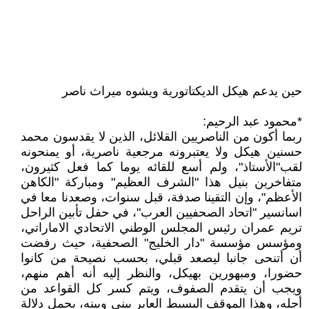
حين يدعم هيكل الديكتاتورية ويشوه ميراث ناصر
*محمود عبد الرحيم:
ربما أكون من الناصريين القلائل، الذين لا يقدسون محمد
حسنين هيكل ولا يعتبرونه مرجعية ناصرية، أو يمنحونه
لقب"الأستاذ"، ولم أسع للقائه يوما كما فعل كثيرون،
متفاخرين بنيل هذا "الشرف العظيم" ومباركة "الكاهن
الأعظم"، وإن التقينا صدفة، قبل سنوات، وصعدنا معا في
اسانسير "اتحاد الصحفيين العرب"، في حفل تأبين الراحل
تريم عمران رئيس المجلس الوطني الاتحادي الاماراتي،
ومؤسس مؤسسة "دار الخليج" الصحفية، حيث رفضت
أن أتنحى جانبا ليصعد قبلي، بحسب نصيحة من كانوا
حضورا، ومبهورين بهيكل، والنظر إليه أنه أهم منهم،
ويجب أن يتقدم الصفوف، ويتم كسر كل القواعد من
أجله، وهذا الموقف البسيط العابر بيني وبينه، يحمل دلالة