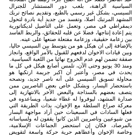
السياسية الراهنة، بلعب دور المستشار للجنرال
السيسي، بشكل غير رسمي بالطبع، وتقديم نصائح تربك
المشهد المرتبك أصلا، وتفسد من جديد أية بادرة لتحول
ديمقراطي في مصر، وتعمل على التأصيل لديكتاتورية
يتم إعادة إنتاجها، فضلا عن قلبه للحقائق، والربط الفاسد
بين زعامة حقيقية، وزعامة مفتعلة صنعها على عينه.
بالإضافة إلى ان هيكل هو من يتوسط بين السيسي حاليا،
وبين قيادات الاخوان لدفعهم للقبول بالأمر الواقع، وانجاز
صفقة تضمن لهم عدم الخروج نهائيا من اللعبة السياسية.
ومنذ 30 يونيو وحتى الآن، تلمس أصابع هيكل في كل ما
يحدث في مصر، وأعتبر أن اكبر جريمة ارتكبها هو
محاولة تسويق السيسي على أنه ناصر جديد، ونصحه
باستحضار اليسار، وبشكل خاص بعض الناصريين ممن
يتصف بعضهم بالسذاجة والبعض الأخر بالانتهازية إلى
صدارة المشهد، ليوفروا له غطاء شعبيا، ويساعدوه في
معركة صراع السلطة مع الإخوان، بذات الطريقة التي
فعلها السادات في السبعينات حين أراد مواجهة اليسار
من شيوعيين وناصريين الذين كانوا يقفون له ولسياساته
بالمرصاد، فكان إن استحضر الجماعات الإسلامية،
وخاصة الإخوان وأعطاهم حرية حركة واسعة لتقويض