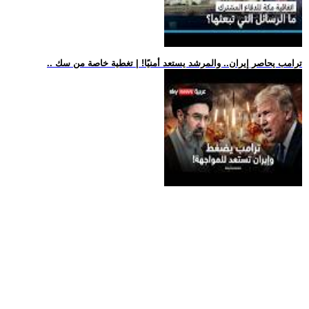
.. ترامب يحاصر إيران.. والمرشد يستعد أمنيًا! | تغطية خاصة من سك