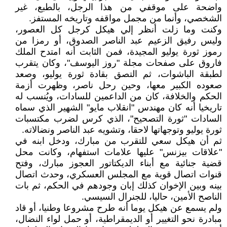
واضحة على موقفي من هذا الرجل، بالطبع، غير
الشخصي، وأنما من مجمل مواقفه وتاريخه المستفز.
وكنت وما زلت أنظر إلي هيكل كرجل كل العصور،
وليس رفيق الزعيم عبد الناصر الصدوق، أو رمزا من
رموز ثورة يوليو المجيدة، فمن الثابت أنه امتدح الملك
فاروق على صفحات مجلة "روز اليوسف"، وكان يتقرب
لطبقة الباشوات، ثم التصق بقادة ثورة يوليو، وصعد
صعوده الكبير معها، وحين رحل ناصر، وظهرت أزمة
الحكم والخلافة، كان من الداعمين للسادات، ويُنسب له
تاريخيا أنه كان مهندس "انقلاب مايو" الشهير الذي سماه
السادات "ثورة التصحيح"، الذي كرس لضرب مكتسبات
ثورة يوليو وتوجهاتها لاحقا، وتشويه عبد الناصر ونضالاته.
ثم أن هيكل سعي للتقرب من مبارك، ودخل ابنه في
"علاقات بيزنس" عليها علامات استفهام، وكانت محل
قضية جنائية مع أبناء الديكتاتور العجوز مبارك، وفتح
قنوات اتصال قوية مع المجلس العسكري، وحدث اتصال
بينه وبين الإخوان كذلك إبان وجودهم في الحكم، ثم بات
الناصح الأمين، حاليا، للجنرال السيسي.
ولم يسمع عن هيكل يوما أنه طرح مشروعا وطنيا، أو قاد
مبادرة نحو التغيير أو الديمقراطية، أو حمل لواء النضال،