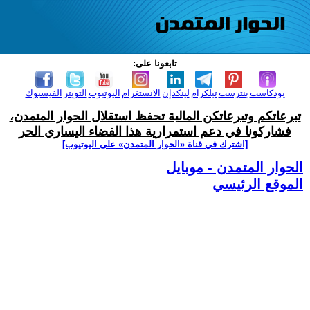
تابعونا على:
بودكاست
بنترست
تيلكرام
لينكدإن
الانستغرام
اليوتيوب
التويتر
الفيسبوك
تبرعاتكم وتبرعاتكن المالية تحفظ استقلال الحوار المتمدن،
فشاركونا في دعم استمرارية هذا الفضاء اليساري الحر
[اشترك في قناة ‫«الحوار المتمدن» على اليوتيوب]
الحوار المتمدن - موبايل
الموقع الرئيسي