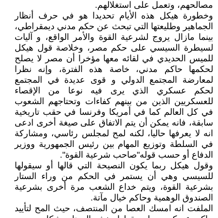
مصالحهم، وتعمل على استغلالهم.
وخطورة هيكل هذه الأيام تحديدا هو في حرف أنظار
الجماهير وطليعتها التي تبحث عن حكم مدني ديمقراطي،
بينما مازال يروج لشرعية القوة والأمر الواقع، و آليات
لسيطرة السيسي على حكم مصر، وخلاصة قول هيكل
للميس الحديدي في لقائه معها مؤخرا أن مصر لا يصلح
لحكمها حاكم مدني، خاصة هذه الفترة، وإنه نظرا
لمعارضة المجتمع الدولي و قوى عديدة في المجتمع
لحكم عسكري الذي يرى فيه نوعا من الإقصاء
للعسكريين الذين من بينهم كفاءات وتحتاجهم الشعوب
في كل العالم كما في أمريكا وفرنسا في حقب تاريخية
سابقة، فانه يمكن أن يتم الاتفاق على صيغة أخرى ادعى
انه لا يعرفها حاليا، لكنه لمح لمجلس رئاسي، ومشاركة
في السلطة وتوزيع المهام بين رئيس الجمهورية ووزير
الدفاع أو حسب قوله"صاحب شرعية القوة".
وقول هيكل ربما يكون النصيحة التي قالها أو سيقولها
للسيسي وهي أن يستمر في الحكم من وراء الستار
بشرعية القوة، ويتم خداع الشعب مرة أخرى بشرعية
الصندوق الوهمية وحاكم خيال مآتة.
الملفت انه امسك العصا من المنتصف، حيث المح لتأييد