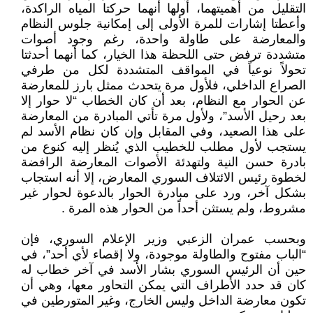
التقليل من أهميتهما، أولها أنهما حركتا المياه الراكدة،
وأعطتا إشارات للمرة الأولى إلى إمكانية جلوس النظام
والمعارضة على طاولة واحدة، رغم وجود أصوات
متشددة ترفض حتى اللحظة هذا الخيار، كما أنهما أحدثتا
تحولاً نوعياً في المواقف المتشددة لكل من طرفي
الصراع الداخلي، فلأول مرة يتحدث ممثل بارز للمعارضة
عن الحوار مع النظام، بعد أن كان الخطاب “لا حوار إلا
بعد رحيل الأسد”، ولأول مرة تأتي المبادرة من المعارضة
على هذا الصعيد، وفي المقابل وإن كان نظام الأسد لم
يستجب لأول مطلب للخطيب الذي يُنظر إليه كنوع من
بادرة حسن النية ولتهدئة الأصوات المعارضة الرافضة
لخطوة رئيس الائتلاف السوري المعارض، إلا أنه استجاب
بشكل آخر، ورد على مبادرة الحوار بالدعوة لحوار غير
مشروط، ولم يستثن أحداً من الحوار هذه المرة .
وبحسب عمران الزعبي وزير الإعلام السوري، فإن
“الباب مفتوح والطاولة موجودة، ولا إقصاء لأي أحد”، في
حين أن الرئيس السوري بشار الأسد في آخر خطاب له
كان قد حدد الأطراف التي يمكن التحاور معها، وهي أن
تكون معارضة الداخل وليس الخارج، وغير المتورطين في