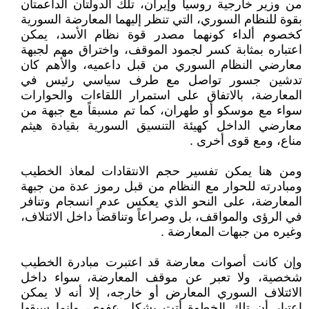
من وزير خارجية روسيا وإيران، تلك الدولتان الداعمتان
بقوة للنظام السوري، التي تنظر إليهما المعارضة السورية
كخصوم ألداء كونهما مصدر قوة نظام الأسد، يمكن
اعتباره بمثابة كسر لجمود الموقف، واختراق مهم لجبهة
معارضي النظام السوري من قبل داعميه، والأهم كان
تدشين جسور تواصل مع طرف سياسي رئيس في
المعارضة، بالاتفاق على استمرار اللقاءات والحوارات
سواء مع موسكو أو طهران، كما تم مسبقاً مع جبهة من
معارضي الداخل كهيئة التنسيق السورية بقيادة هيثم
مناع، ومع قوى أخرى .
ومن هنا يمكن تفسير حجم الانتقادات لمعاذ الخطيب
ومبادرته للحوار مع النظام من قبل رموز عدة من جبهة
المعارضة، على النحو الذي يعكس عدم انسجام وتنافر
في الرؤى والمواقف، بل وصراعاً وتناقضاً داخل الائتلاف،
وغيره من جبهات المعارضة .
وإن كانت أصوات معارضة قد اعتبرت مبادرة الخطيب
شخصية، ولا تعبر عن موقف المعارضة، سواء داخل
الائتلاف السوري المعارض أو خارجه، إلا أنه لا يمكن
اعتبار أن تلك الخطوة أتت بشكل عفوي، وإنما سبقها