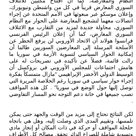
النظام والمعارضة، كما أن افتتاح مكتبين للائتلاف
السوري المعارض قريباً في كل من واشنطن ونيويورك،
وإعلان موسكو عبر مبعوثها في الأمم المتحدة عن إجراء
اتصالات معهما لتشجيع المعارضة على الحوار مع النظام
السوري، محاولة جديدة لمزيد من التقارب مع الائتلاف
السوري المعارض، كما أن إعلان الرئيس الفرنسي
فرانسوا هولاند أن الاتحاد الأوروبي لن يرفع الحظر عن
الأسلحة المرسلة إلى المعارضين السوريين طالما أن
إمكانية الحوار السياسي لتسوية الأزمة في سوريا ما
زالت قائمة، فضلاً عن تأكيده في تصريحات له على
هامش اجتماعات للمجلس الأوروبي في بروكسل أن
الوسيط الدولي الأخضر الإبراهيمي “مازال متمسكاً بفكرة
إجراء حوار سياسي في سوريا رغم الخلاصة المريرة التي
توصل إليها حول الوضع في سوريا” . كل هذه المواقف
تصب جميعها في خانة دعم التوجه نحو المسار التفاوضي
.
لكن النتائج تحتاج إلى مزيد من الوقت والجهد حتى يمكن
تلمسها، وتقييم المدى الذي وصلت إليه، وهل هي باتجاه
حلحلة المواقف أو حركة في ذات المكان أو إنجاز مادي
وتسوية شاملة للصراع الدائر تحقق مصالح كل الأطراف