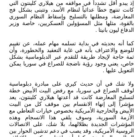
إذ يبدو أقل تشدداً في مواقفه من هيلاري كلينتون التي
كانت تنتهج خطاً عدائياً لنظام الأسد، وتتبنى بشكل فج
المعارضة، ومطلبها بالتسليح وإسقاط النظام السوري
بالقوة، مثلها مثل المسؤولين العسكريين، خاصة وزير
الدفاع ليون بانيتا .
كما أنه بحديثه في بداية تسلمه مهام عمله، عن تقييم
للوضع والاعتراف بأنه في غاية التعقيد والخطورة، وأن
ثمة حاجة لإيجاد طريقة للتقدم عبر الدبلوماسية بشكل
خاص، يعني وجود رؤية ناضجة للصراع في سوريا يمكن
التعويل عليها .
ولا شك في أن حديث كيري على مبادرة دبلوماسية
لوقف الصراع في سوريا، مع رفض البيت الأبيض خطة
لتسليح المعارضة كانت قد أعدتها هيلاري كلينتون، يعد
مؤشراً إلى إنهاء الانقسام بين موقف كل من البيت
الأبيض والخارجية الأمريكية بخصوص خيارات التعاطي مع
الأزمة السورية، وسوف يلقي هذا الانسجام وهذه
المؤشرات الجديدة بظلالهما، بلا شك، على الاتصالات
الروسية الأمريكية، وقد يصب في دعم تدشين الحوار بين