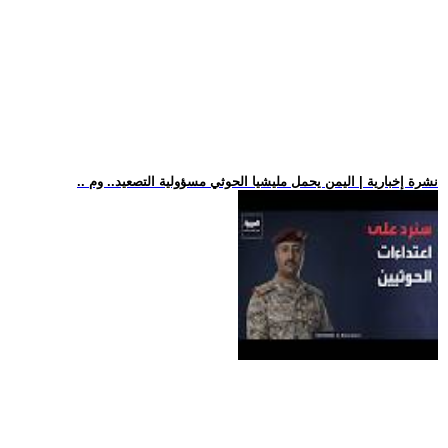
.. نشرة إخبارية | اليمن يحمل مليشيا الحوثي مسؤولية التصعيد.. وم