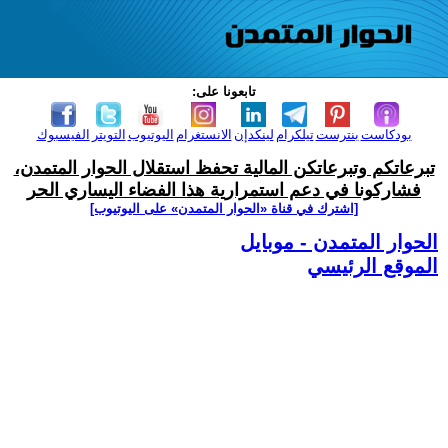
تابعونا على:
بودكاست
بنترست
تيلكرام
لينكدإن
الانستغرام
اليوتيوب
التويتر
الفيسبوك
تبرعاتكم وتبرعاتكن المالية تحفظ استقلال الحوار المتمدن،
فشاركونا في دعم استمرارية هذا الفضاء اليساري الحر
[اشترك في قناة ‫«الحوار المتمدن» على اليوتيوب]
الحوار المتمدن - موبايل
الموقع الرئيسي