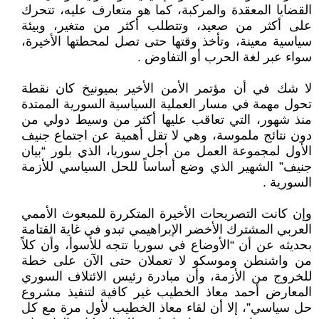
القضايا المعقدة والمركبة، كما هو متعارف عليه، تتحرك
على أكثر من صعيد، وتتطلب أكثر من متغير، وبيئة
سياسية معينة، وتأخذ وقتها حتى تصل لمحطتها الأخيرة،
سواء عبر لغة الحرب أو التفاوض .
لا شك في أن مؤتمر الأمن الأخير بميونيخ كان نقطة
تحول مهمة في مسار العملية السياسية السورية الممتدة
منذ شهور، التي تعاقب عليها أكثر من وسيط دولي من
دون نتائج ملموسة، وهي لا تقل أهمية عن اجتماع جنيف
الأول لمجموعة العمل من أجل سوريا، الذي بلور “بيان
جنيف” الشهير الذي وضع أساساً للحل السياسي للأزمة
السورية .
وإن كانت التصريحات الأخيرة المتكررة للمبعوث الأممي
العربي المشترك الأخضر الإبراهيمي تبدو في غاية القتامة
بحديثه عن أن “الأوضاع في سوريا تتجه للأسوأ، وأن كلاً
من واشنطن وموسكو لا تعملان حتى الآن على خطة
للخروج من الأزمة، وأن مبادرة رئيس الائتلاف السوري
المعارض أحمد معاذ الخطيب غير كافية لتنفيذ مشروع
حل سياسي”، إلا أن لقاء معاذ الخطيب لأول مرة مع كل