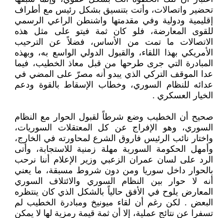
تحضير واتصالات، وأتت بتنسيق بشكل رئيس مع أطراف
إقليمية ودولية وفي مقدمتها واشنطن الراعي الرسمي
للقوى المعارضة، فلو كان ثمة فيتو على مثل هذه
الاتصالات ما تمت من الأساس، فضلاً عن الترحيب
الأمريكي بهذا اللقاء، والقبول الدولي الواسع به، وبهذه
المبادرة التي جرى طرحها من قبل معاذ الخطيب، فيما
عدا الموقف التركي الذي يبدو أنه مصرّ على المضي في
عدائه للنظام السوري، وخطاب الإسقاط بالقوة ودعم
الخيار العسكري .
صحيح أن الخطيب وضع شرطاً لقبول الحوار مع النظام
السوري، وهو الإفراج عن كل المعتقلات السوريات،
واختار نائب الرئيس فاروق الشرع لمحاورته في الخارج،
وأمهل الحكومة السورية مهلة زمنية للاستجابة، وأتى
الرد على لسان عمران الزعبي وزير الإعلام أننا نرحب
بالحوار داخل سوريا ومن دون شروط مسبقة، ما يعني
أنه لا حوار بين النظام السوري والائتلاف السوري
المعارض يلوح في الأفق حالياً بالشكل الذي كان ينتظره
البعض . لكن رغم أن لقاء ميونيخ ومبادرة الخطيب لم
تسفرا عن نتائج عملية، إلا أن ثمة قيمة رمزية لها لا يمكن