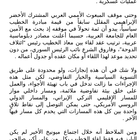
عمليات عسكرية .
وحتى موقف المبعوث الأممي العربي المشترك الأخضر
الإبراهيمي المقلل سابقاً من قيمة مبادرة الخطيب
سياسياً، يبدو أن ثمة تحولاً في موقفه إذ بحث مع الأمين
العام للجامعة العربية، حسبما أعلنت مصادر دبلوماسية
عربية، ترتيب عقد لقاء بين معاذ الخطيب رئيس “ائتلاف
الدوحة”، وفاروق الشرع نائب الرئيس السوري، من دون
تحديد موعد لهذا اللقاء أو مكان عقده أو جدول أعماله .
ولا شك في أن هذه إنجازات، ولو محدودة على طريق
التسوية السياسية والخيار التفاوضي، لكن مثل هذه
الإجراءات ما زالت تدخل في باب تهيئة الأجواء، والعمل
على خلق بيئة تفاوضية ملائمة، ومسار داخلي مواز
للمسار الإقليمي التركي الإيراني، والمسار الدولي
الروسي الأمريكي، حتى يمكن التوصل إلى نقاط تلاقٍ
واحدة بين كل هذه المسارات التي يخدم كل مسار فيها
الآخر .
ومن الملاحظ أنه خلال اجتماع ميونيخ الأخير لم يكن
البارز فيه فقط لقاء الخطيب بكل من علي أكبر صالحي