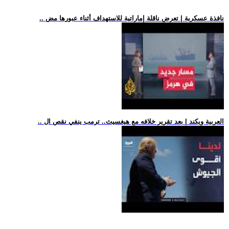
.. نافذة عسكرية | تعرض ناقلة إماراتية للاستهداف أثناء عبورها مض
.. العربية ويكند | بعد تقرير خلافه مع هيغسيث.. ترمب ينفي نقص ال