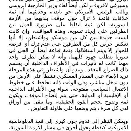
وسيرغي لافروف، لكن أيضاً لقاء وزير الخارجية الروسي
ونائب الرئيس الأمريكي جو بايدن، وحديثهما أن ثمة
خلافات قائمة لا تزال حول موقف بلديهما من الأزمة
السورية، لكن ثمة اتفاقا على ضرورة العمل بين
الطرفين على إيجاد تسوية، وهذه المواقف، وإن كانت
ليست جديدة بين كل من موسكو وواشنطن، إلا أنها
تعكس حرص كل من الطرفين على عدم ترك أي فرصة
للحوار إلا ويتم استغلالها، وثمة قناعة أيضاً أن الحل في
سوريا يتطلب جهود كليهما، وأنه لا يمكن لطرف واحد
مهما كانت له تأثيرات في الأطراف الداخلية أن يحسم
ذلك الصراع المعقد . ويبدو أن واشنطن في هذه المرحلة
تريد الإبقاء على المسار العسكري نشطاً على الأرض من
دون تدخل مباشر، وفي الوقت ذاته تحافظ على خطوط
الاتصال السياسي مفتوحة، سواء بين الأطراف الداخلية
أو الإقليمية أو الدولية، حتى يتم إنضاج الموقف، ويكون
ثمة وضوح لحجم القوة الحقيقية، وما تبقى من أوراق
لدى كل طرف يتم وضعها على طاولة التفاوض .
ويمكن النظر إلى قدوم جون كيري إلى قمة الدبلوماسية
الأمريكية، كنقطة تحول أخرى في مسار الأزمة السورية،