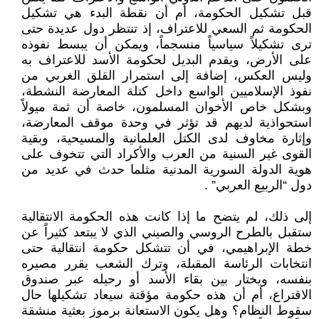
قبل تشكيل الحكومة، أم أن نقطة البدء هي تشكيل
الحكومة ثم السعي للاعتراف، إذ تنتظر دول عديدة حتى
ترى تشكيلاً سياسياً منسجماً، ويمكن أن يبسط نفوذه
على الأرض، ويقدم البديل لحكومة الأسد للاعتراف به
وليس العكس، إضافة إلى استمرار القلق الغربي من
نفوذ الإسلاميين الواسع داخل كتلة المعارضة النشطة،
وبشكل خاص الأخوان المسلمون، خاصة أن ثمة ميولاً
استحواذية لديهم قد تؤثر في وحدة موقف المعارضة،
وإثارة مخاوف لدى الكتل العلمانية والمسيحية، وبقية
القوى غير السنية من العرب والأكراد التي تتخوف على
هوية الدولة السورية المدنية مثلما حدث في عديد من
دول “الربيع العربي” .
إلى ذلك، لم يتضح ما إذا كانت هذه الحكومة الانتقالية
ستقبل بالطرح الروسي والصيني الذي لا يبتعد كثيراً عن
خطة الإبراهيمي، في أن تتشكل حكومة انتقالية حتى
انتخابات الرئاسة المقبلة، وترك الشعب يقرر مصيره
بنفسه، ويختار بين بقاء الأسد أو رحيله عبر صندوق
الاقتراع، أم أن هذه حكومة مؤقتة سيعاد تشكيلها حال
سقوط النظام؟ وهل يكون الاستعانة برموز بعثية منشقة