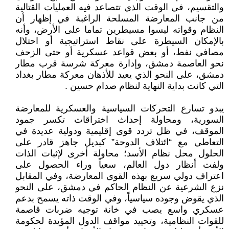
والتقسيم، في الوقت الذي تتصاعد فيه العمليات القتالية
من جانب المعارضة المسلحة الراغبة في إظهار أن
النظام وقواته ليسوا مسيطرين تماما على الأرض، وأنه
بالإمكان السيطرة على نقاط استراتيجية أو احتلال
مصافي نفط، أو بعض قواعد عسكرية أو حتى الزحف
نحو العاصمة دمشق، وإدارة معركة شرسة قرب مطار
دمشق، على النحو الذي يعيد للأذهان معركة مطار بغداد
التي كانت بداية النهاية لنظام صدام حسين .
يبدو تسارع التحركات السياسية والعسكرية للمعارضة
السورية، ومحاولة إحداث اختراقات تكسر جمود
الموقف، في ظل تردد قوى إقليمية ودولية عديدة في
التعاطي مع “ائتلاف الدوحة” كبديل جاهز قادر على
الحلول محل نظام الأسد؛ محاولة أخرى لإثبات الذات
ولفت أنظار دول العالم، سعياً وراء الحصول على
اعتراف دولي سريع بهذه القوى المعارضة، وفي المقابل
نزع الشرعية عن النظام الحاكم في دمشق، على النحو
الذي يقوض وجوده سياسياً، وفي الوقت ذاته يسمح بدعم
عسكري واسع يصب في خانة توجيه ضربات قاصمة
للقوات النظامية، وتحييد مواقف الدول المؤيدة لحكومة