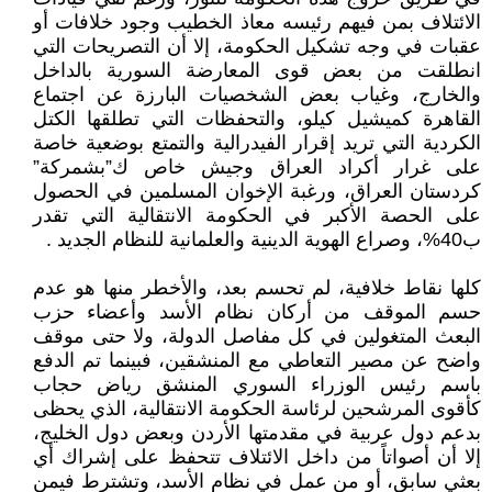
الائتلاف بمن فيهم رئيسه معاذ الخطيب وجود خلافات أو
عقبات في وجه تشكيل الحكومة، إلا أن التصريحات التي
انطلقت من بعض قوى المعارضة السورية بالداخل
والخارج، وغياب بعض الشخصيات البارزة عن اجتماع
القاهرة كميشيل كيلو، والتحفظات التي تطلقها الكتل
الكردية التي تريد إقرار الفيدرالية والتمتع بوضعية خاصة
على غرار أكراد العراق وجيش خاص ك”بشمركة”
كردستان العراق، ورغبة الإخوان المسلمين في الحصول
على الحصة الأكبر في الحكومة الانتقالية التي تقدر
ب40%، وصراع الهوية الدينية والعلمانية للنظام الجديد .
كلها نقاط خلافية، لم تحسم بعد، والأخطر منها هو عدم
حسم الموقف من أركان نظام الأسد وأعضاء حزب
البعث المتغولين في كل مفاصل الدولة، ولا حتى موقف
واضح عن مصير التعاطي مع المنشقين، فبينما تم الدفع
باسم رئيس الوزراء السوري المنشق رياض حجاب
كأقوى المرشحين لرئاسة الحكومة الانتقالية، الذي يحظى
بدعم دول عربية في مقدمتها الأردن وبعض دول الخليج،
إلا أن أصواتاً من داخل الائتلاف تتحفظ على إشراك أي
بعثي سابق، أو من عمل في نظام الأسد، وتشترط فيمن