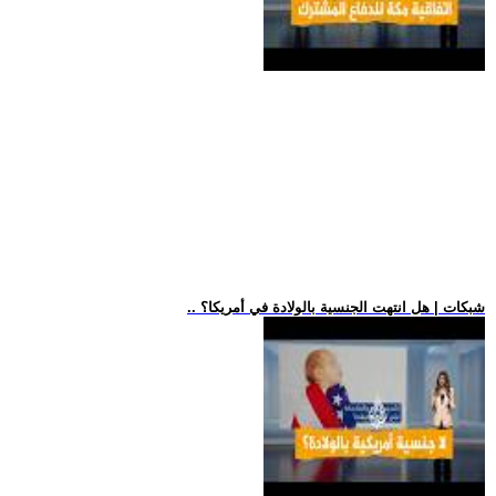
.. شبكات | هل انتهت الجنسية بالولادة في أمريكا؟