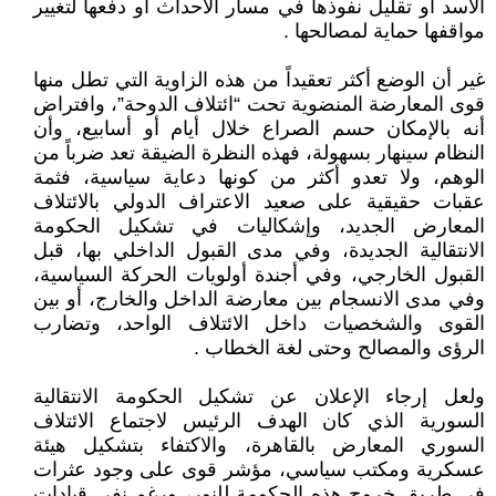
الأسد أو تقليل نفوذها في مسار الأحداث أو دفعها لتغيير
مواقفها حماية لمصالحها .
غير أن الوضع أكثر تعقيداً من هذه الزاوية التي تطل منها
قوى المعارضة المنضوية تحت “ائتلاف الدوحة”، وافتراض
أنه بالإمكان حسم الصراع خلال أيام أو أسابيع، وأن
النظام سينهار بسهولة، فهذه النظرة الضيقة تعد ضرباً من
الوهم، ولا تعدو أكثر من كونها دعاية سياسية، فثمة
عقبات حقيقية على صعيد الاعتراف الدولي بالائتلاف
المعارض الجديد، وإشكاليات في تشكيل الحكومة
الانتقالية الجديدة، وفي مدى القبول الداخلي بها، قبل
القبول الخارجي، وفي أجندة أولويات الحركة السياسية،
وفي مدى الانسجام بين معارضة الداخل والخارج، أو بين
القوى والشخصيات داخل الائتلاف الواحد، وتضارب
الرؤى والمصالح وحتى لغة الخطاب .
ولعل إرجاء الإعلان عن تشكيل الحكومة الانتقالية
السورية الذي كان الهدف الرئيس لاجتماع الائتلاف
السوري المعارض بالقاهرة، والاكتفاء بتشكيل هيئة
عسكرية ومكتب سياسي، مؤشر قوى على وجود عثرات
في طريق خروج هذه الحكومة للنور، ورغم نفي قيادات