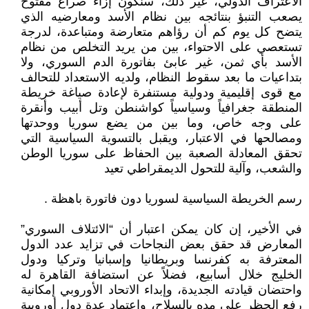
الاعتراف الدولي، غير ذلك، سنكون إزاء صراع مفتوح
يصعب التنبؤ بنتائجه بين نظام الأسد ومعارضيه الذي
يتضح كل يوم كم أن رؤاهم متعارضة ومتباعدة، لدرجة
تستعصي على الاحتواء، بين من يريد التخلص من نظام
الأسد بأي ثمن، غير عابئ بفاتورة الدم السوري، ولا
بتداعيات ما بعد سقوط النظام، ولديه الاستعداد للتحالف
مع قوى إقليمية ودولية مستنفرة لإعادة صياغة خريطة
المنطقة جغرافياً وسياسياً كواشنطن وتل أبيب وأنقرة
على وجه خاص، وما بين من يضع سوريا ووحدتها
ومصالحها في الاعتبار، ويقبل بالتسوية السياسية التي
تحقق المعادلة الصعبة بين الحفاظ على سوريا الوطن
والشعب، وآلية للتحول الديمقراطي تعيد
رسم الخريطة السياسية لسوريا دون فاتورة باهظة .
في الأخير، إن كان يمكن اعتبار أن “الائتلاف السوري”
المعارض قد حقق بعض النجاحات في تزايد عدد الدول
المعترفة به كفرنسا وبريطانيا وإسبانيا وتركيا ودول
الخليج خلال أسابيع، فضلاً عن استضافة القاهرة له
واحتضان قيادته الجديدة، وإبداء الاتحاد الأوروبي إمكانية
رفع الحظر على مده بالسلاح، واعتماد عدة دول أوروبية