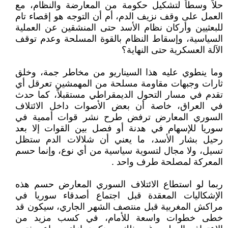
حلاً وسطاً لتشكيل حكومة من المعارضة والنظام، مع
العمل على وقف نزيف الدم، أم أن التوجه هو إقصاء تام
للبعثيين وأركان نظام الأسد حتى المنشقين عن العملية
السياسية، وإسقاط النظام بالقوة المسلحة وعدم توقف
الآلة العسكرية حتى النهاية؟
وما ينطوي عليه هذا السيناريو من مخاطر جمة، وخلق
ثارات وجبهات مقاومة مسلحة من المهمشين تعرقل أي
تقدم في مسار التحول الديمقراطي مستقبلاً، كما حدث
في العراق، خاصة أن بعض الأصوات داخل الائتلاف
السوري المعارض ترفض طرح نشر قوات أممية في
سوريا للإسهام في هدنة أو فصل بين القوات إلا بعد
رحيل بشار الأسد، ما يعني أن شلالات الدم ستظل
تسيل، ولا مجال لتسوية سياسية من أي نوع، وإنما حسم
المعركة لمصلحة طرف واحد .
ربما لو استطاع الائتلاف السوري المعارض حسم هذه
الإشكاليات المعقدة قبل اجتماع أصدقاء سوريا في
مراكش المغربية قبل منتصف الشهر الجاري، سيكون قد
خطى خطوات واسعة للأمام، في كسب مزيد من