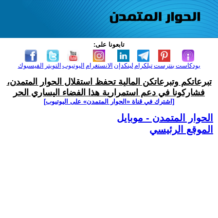
تابعونا على:
بودكاست
بنترست
تيلكرام
لينكدإن
الانستغرام
اليوتيوب
التويتر
الفيسبوك
تبرعاتكم وتبرعاتكن المالية تحفظ استقلال الحوار المتمدن،
فشاركونا في دعم استمرارية هذا الفضاء اليساري الحر
[اشترك في قناة ‫«الحوار المتمدن» على اليوتيوب]
الحوار المتمدن - موبايل
الموقع الرئيسي