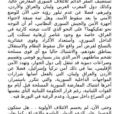
تستضيف المقر الدائم للائتلاف السوري المعارض حاليا،
وكذلك دول المغرب العربي ولبنان والعراق والأردن،
وغيرهم، فضلا عن عدم تبلور رؤية حتى الآن للوضع
الأمني ما بعد سقوط الأسد، وهل ثمة صيغة لاحتواء
أجهزة الأمن والجيش السوري النظامي، أم أن التوجه
نحو تفكيكهما؟ على النحو الذي كانت نتيجته كارثية في
العراق، خاصة مع وجود عناصر إرهابية تسللت إلى
الداخل السوري، واستعداد الأكراد وقوى عشائرية
بالتسلح لفرض أمر واقع حال سقوط النظام والاستقلال
بمناطق نفوذهم، والاشتباك حاليا مع أي قوى مسلحة
تقتحم مناطقهم، الأمر الذي ينذر بسيناريو فوضى وتقسيم
وصراعات دموية قد تنتقل إلى دول الجوار، وتهدد الأمن
الإقليمي، بما في ذلك أمن تركيا وإسرائيل، فضلا عن
الأردن والعراق ولبنان، التي بالفعل أصابها شرارات
المواجهات الداخلية السورية، والتي تتكرر باستمرار،
آخرها اشتباك المعارضة السورية المسلحة قبل أيام مع
القوات اللبنانية، رغم قرار الحكومة اللبنانية النأي بنفسها
عن الصراع داخل سوريا، وعدم الرغبة في التورط فيه .
وحتى الآن، لم يحسم الائتلاف الأولوية . . هل ستكون
الحصول على الدعم الدولي الواسع والاعتراف كما يعلن