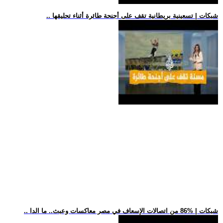
.. شبكات | تسعينية بريطانية تقف على أجنحة طائرة أثناء تحليقها
.. شبكات | %86 من اتصالات الإسعاف في مصر معاكسات وعبث.. ما الدا