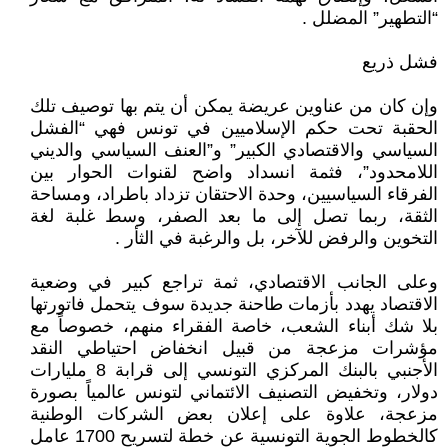
“التطهير” المضلل .
فشل ذريع
وإن كان من عناوين عريضة يمكن أن يتم بها توصيف تلك
الحقبة تحت حكم الإسلاميين في تونس فهي “الفشل
السياسي والاقتصادي الكبير” و”العنف السياسي والديني
اللامحدود”، فثمة انسداد واضح لقنوات الحوار بين
الفرقاء السياسيين، وحدة الاحتقان تزداد باطراد، ومساحة
الثقة، ربما تصل إلى ما بعد الصفر، وسط غلبة لغة
التخوين والرفض للآخر، بل والرغبة في الثأر .
وعلى الجانب الاقتصادي، ثمة تراجع كبير في وضعية
الاقتصاد يهدد بأزمات طاحنة جديدة سوف يتحمل فاتورتها
بلا شك أبناء الشعب، خاصة الفقراء منهم، خصوصاً مع
مؤشرات مزعجة من قبيل انخفاض احتياطي النقد
الأجنبي بالبنك المركزي التونسي إلى قرابة 8 مليارات
دولار، وتخفيض التصنيف الائتماني لتونس عالمياً بصورة
مزعجة، علاوة على إعلان بعض الشركات الوطنية
كالخطوط الجوية التونسية عن خطة لتسريح 1700 عامل