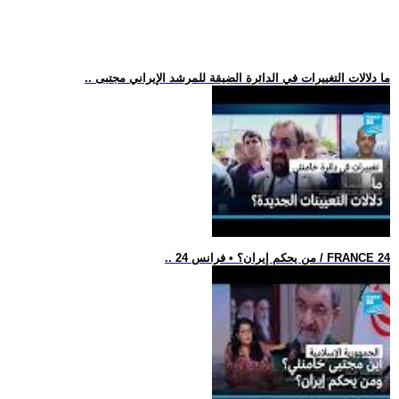
.. ما دلالات التغييرات في الدائرة الضيقة للمرشد الإيراني مجتبى
.. من يحكم إيران؟ • فرانس 24 / FRANCE 24