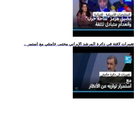
.. تغييرات لافتة في دائرة المرشد الإيراني مجتبى خامنئي مع استمر