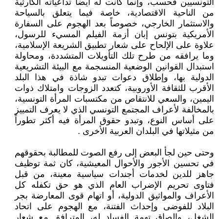
التونسيين فحسب، وإنما كانت له أيضاً تداعياته الكارثية
من الناحية الاقتصادية، خاصة فيما يتعلق بالسياحة
والاستثمار الخارجي، خصوصاً بعد الهجوم على السفارة
الأمريكية بتونس إبان أزمة الفيلم المسيء للرسول،
علاوة على الإلحاح على شعار تطبيق الشريعة الإسلامية،
وما يرافقه من طرح تلك التأويلات المتشددة، ومحاولة
استبدال القوانين الوضعية المنسجمة مع البيئة التشريعية
الدولية بها، وإطلاق دعوات تبدو شاذة في هذا البلد
الأقرب للثقافة الأوروبية، كتعدد الزوجات وامتلاك ذوات
اليمين، والسعي للانتقاص من مكتسبات المرأة التونسية،
بالمخالفة لأعراف المجتمع التونسي الذي لا يعرف التمييز
على أساس النوع، وتبدو حقوق المرأة فيه أكثر تطوراً
من مثيلاتها في البلدان العربية الأخرى .
وحتى حين لجأ البعض إلى رفع الصوت للمطالبة بحقوقهم
في تحسين الأجور والأحوال المعيشية، كان ثمة توظيف
جاهز للدين لخدمات أجندات سياسية معينة، من قبل
فتاوى تحريم الإضراب العام الذي هو حق تكفله كل
الأعراف والمواثيق الدولية، أو اتهام قوى المعارضة بجر
البلاد للفوضى وإحداث الفتنة، مع الهجوم على اتحاد
الشغل، وإلصاق تهمة الفساد له، المترافق مع شعار