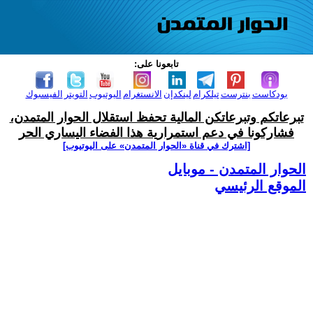
تابعونا على:
بودكاست
بنترست
تيلكرام
لينكدإن
الانستغرام
اليوتيوب
التويتر
الفيسبوك
تبرعاتكم وتبرعاتكن المالية تحفظ استقلال الحوار المتمدن،
فشاركونا في دعم استمرارية هذا الفضاء اليساري الحر
[اشترك في قناة ‫«الحوار المتمدن» على اليوتيوب]
الحوار المتمدن - موبايل
الموقع الرئيسي