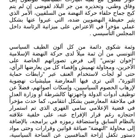
وفاق وطني، وتحذيره من جر البلاد لفوضى إن لم يتم
كبح جماح حلفاء حركة النهضة من السلفيين، الأمر الذي
يثير حفيظة النهضويين ضده، التي عبروا عنها بشكل
عملي مؤخراً في الاعتراض على ميزانية الرئاسة داخل
المجلس التأسيسي .
وثمة شكوى دائمة من كل ألون الطيف السياسي
التونسي من أن ثمة ميلاً لدى حركة النهضة الإسلامية
“إخوان تونس” إلى فرض تصوراتهم الخاصة على
الآخرين، ومحاولة تهميش وإقصاء كل من يعارضها الرأي،
حتى لو لجأت لاستخدام العنف عبر “رابطات حماية
الثورة”، التي ترى فيها المعارضة ميليشيات نهضوية
لإرهاب الخصوم السياسيين، وإسكات أصواتهم، فضلاً عن
توظيف أدوات الدولة وأجهزتها كالشرطة أو وزارة العدل
في ملاحقة المعارضين بشكل انتقامي، كما حدث مؤخراً
في قضية الإعلامي سامي الفهري الذي تم استمرار
احتجازه رغم قرار الإفراج عنه، على خلفية علاقته
بالنظام السابق واستضافة رموزه في برامجه، بالإضافة
إلى محاولة “النهضة” صياغة قوانين وقرارات وحتى مواد
دستور تكفل إزاحة المنافسين عن الساحة السياسية،