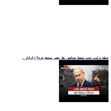
.. خطة ترامب تحت ضغط نتنياهو.. هل تتغير صفقة غزة؟ | #رادار