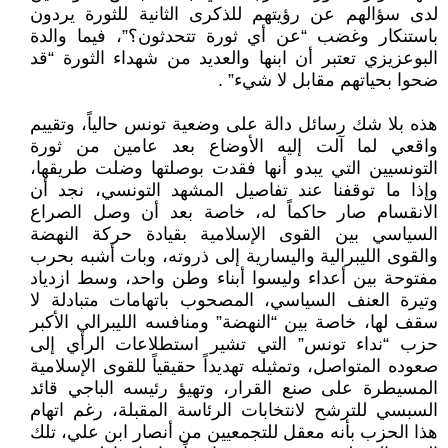
لدى سؤالهم عن رؤيتهم للذكرى الثانية للثورة يردون
باستنكار وغضب “عن أي ثورة تتحدثون؟”، فيما والدة
البوعزيزي تعتبر أن ابنها والعديد من شهداء الثورة “قد
ضحوا بحياتهم مقابل لا شيء” .
هذه بلا شك رسائل دالة على وضعية تونس حالياً، وتقييم
واقعي لما آلت إليه الأوضاع بعد عامين من ثورة
التونسيين التي يبدو أنها فقدت بوصلتها وضلت طريقها،
وإذا ما توقفنا عند تفاصيل المشهد التونسي، نجد أن
الانقسام صار حاكماً له، خاصة بعد أن وصل الصراع
السياسي بين القوى الإسلامية بقيادة حركة النهضة
والقوى الليبرالية واليسارية إلى ذروته، وبات أشبه بحرب
مفتوحة بين أعداء وليسوا أبناء وطن واحد، وسط ازدياد
وتيرة العنف السياسي، المصحوب باتهامات متبادلة لا
سقف لها، خاصة بين “النهضة” ومنافسه الليبرالي الأكبر
حزب “نداء تونس” التي تشير استطلاعات الرأي إلى
صعوده المتواصل، وتمثيله تهديداً حقيقياً للقوى الإسلامية
المسيطرة على صنع القرار، وتهيؤ رئيسه الباجي قائد
السبسي للترشح لانتخابات الرئاسة المقبلة، رغم اتهام
هذا الحزب بأنه معقل للتجمعيين من أنصار ابن علي، تلك