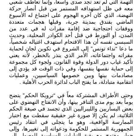
التهمة التي لم تعد تجد صدى واسعاً، وإنما تعاطف شعبي
معه في ظل استهدافه المستمر من قبل أنصار حركة
النهضة، الذي كان آخره الهجوم على اجتماع له الأسبوع
الماضي بفندق بمدينة جربة، وقبلها هجمات متعددة
ووقفات احتجاجية ضد إقامة مقرات له في عدد من
المدن، أو التورط في قتل أحد الكوادر المحلية، وحديث
السبسي نفسه أن هذا الاقتحام استهدف اغتياله شخصياً،
ما دعا “نداء تونس” إلى الشروع في تكوين لجان لحماية
مقراته واجتماعاته، الأمر الذي ينذر بالخطر، لأنه يعني
تأكيد غياب دور الدولة وقوة القانون، ولجوء كل مجموعة
إلى حماية نفسها بنفسها، وفي ذات الوقت قد يؤدي إلى
مصادمات بينها وبين خصومها السياسيين، وعمليات
انتقامية متبادلة، ما يفتح الباب لدائرة الحرب الأهلية .
وحتى الأطراف المشتركة معاً في “ترويكا الحكم” يتضح
يوماً بعد يوم مدى التنافر بينها، وأن الانفتاح النهضوي على
بعض اليساريين والليبراليين الذي تجسد في صيغة الحكم
الثلاثية، لم يكن إلا صورة غير حقيقية سقطت مع اختبار
الممارسة الواقعية، وهو ما يتجلى في انتقاد رئيس
الجمهورية المستمر للحكومة ودعواته إلى تغييرها، وإلى
حوار مفتوح مع بقية التيارات السياسية للوصول إلى