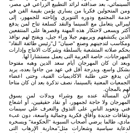
السينمائي، بعد صداقته لرائد التطبيع الزراعي في مصر،
ومن المتحولين فكريا من يساري يؤمن بقيمة الفن في
خدمة المجتمع ودوره التنويري وإتاحته للجمهور، إلى
ليبرالي يتعامل مع السينما والنقد كسلعة تتاح لمن يدفع
أكثر ويسعى لاحتكار هذه المهنة وقصرها على المنتفعين
الذين يكتشفهم ويربيهم جيلا وراء جيل، ويفتح لهم نوافذ
ومكاسب لتدجينهم وصنع "صبيان" ل"رئيس طائفة النقاد"
بحكم صلاته المتشعبة بالسلطة وشركات الانتاج وإدارات
المهرجانات، خاصة العربية التى يعمل مستشارا لها.
وبعد ان كان المهرجان أيام سعد الدين وهبه مفتوحا
بشكل واسع، وبدرجة أقل في عهد من جاءوا بعده، يريد
ان يدفع حتى طلبة الاكاديميات الفنية، وحتى اعضاء
الجمعيات المعنية بالسينما، نصف تذكرة بعد ان كان متاحا
لهم بالمجان.
لأن المسألة عنده بيع وشراء وبدلات لمن يسوق
المهرجان ولا حاجة لجمهور، أو نقاد حقيقيين، أو اشعاع
فني وتعويد الناس على التذوق والتعرف علي سينمات
وثقافات جديدة وآفاق فكرية وجمالية واسعة، دون عبء
مادي، طالما يرضي أصحاب السبوبة "الحكومة" ويسخره
لدعاية سياسية وشعارات مثل"محاربة الإرهاب التى