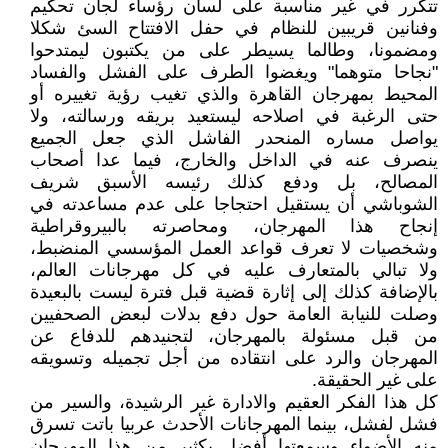
تتكرر في غير مناسبة على لسان رؤساء لجان تحكيم
وفنانين قريبين للنظام في حفل الافتتاح السئ شكلا
ومضمونا، وطالما يسيطر على من يكتبون ليمتدحوا
"نجاحا متوهما" ويغضوا الطرف على الفشل والفساد
المحيط بمهرجان القاهرة والذي تغيب رؤية تغييره أو
حتى الرغبة في اصلاحه ليستعيد بريقه ورسالته، ولا
يواصل مساره المنحدر الفاشل الذي جعل الجميع
ينصرف عنه في الداخل والخارج، فيما عدا أصحاب
المصالح، بل ودفع كذلك رئيسه الأسبق شريف
الشوباشي أن يستقيل احتجاجا على عدم مساعدته في
إنجاح هذا المهرجان، ومحاصرته بالبيروقراطية
وشخصيات لا تعرف قواعد العمل المؤسسي المنضبط،
ولا تبالي بالمتعارف عليه في كل مهرجانات العالم،
بالإضافة كذلك إلى إثارة قضية قبل فترة ليست بالبعيدة
وصلت للنيابة العامة حول دفع بدلات لبعض الصحفيين
من قبل مسئولة بالمهرجان، لتجنيدهم للدفاع عن
المهرجان والرد على انتقاده من أجل تجميله وتسويقه
على غير الحقيقة.
كل هذا الفكر العقيم والادارة غير الرشيدة، والسير من
فشل لفشل، بينما المهرجانات الأحدث عربيا باتت تسرق
منه الأضواء وسمعتها أفضل بكثير من هذا المهرجان