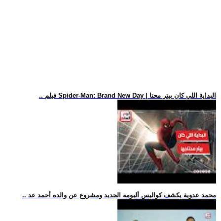
.. فيلم Spider-Man: Brand New Day | البداية اللي كان بيتر محتا
.. محمد عدوية يكشف كواليس ألبومه الجديد ومشروع عن والده أحمد عد