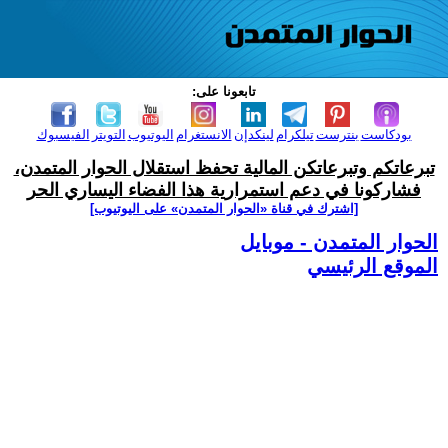
تابعونا على:
بودكاست
بنترست
تيلكرام
لينكدإن
الانستغرام
اليوتيوب
التويتر
الفيسبوك
تبرعاتكم وتبرعاتكن المالية تحفظ استقلال الحوار المتمدن،
فشاركونا في دعم استمرارية هذا الفضاء اليساري الحر
[اشترك في قناة ‫«الحوار المتمدن» على اليوتيوب]
الحوار المتمدن - موبايل
الموقع الرئيسي