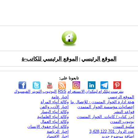
الموقع الرئيسي
الموقع الرئيسي للكاتب-ة
|
تابعونا على:
بنترست
تيلكرام
لينكدإن
الانستغرام
RSS
اليوتيوب
التويتر
الفيسبوك
الموقع الرئيسي
أخبار عامة
هيئة ادارة الحوار المتمدن - للإتصال بنا
وكالة أنباء المرأة
إحصائيات مؤسسة الحوار المتمدن
اخبار الأدب والفن
قواعد النشر
وكالة أنباء اليسار
ابرز كتاب / كاتبات الحوار المتمدن
وكالة أنباء العلمانية
يوتيوب التمدن
وكالة أنباء العمال
مكتبة التمدن
وكالة أنباء حقوق الإنسان
عدد الزوار: 3,428,122,701
اخبار الرياضة
اضافة موضوع جديد
اخبار الاقتصاد