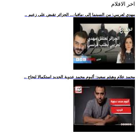
اخر الافلام
.. مهدي لعريبي: من السينما إلى -مافيا-... الجزائر تقبض على زعيم
.. محمد علام وهيثم سعيد: ألبوم محمد عدوية الجديد استكمالا لنجاح