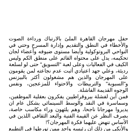
حفل مهرجان القاهرة الملئ بالارتباك ورداءة الصوت
والأخطاء في النطق والتقديم وإدارة المسرح وحتي في
النواحي البروتوكولية وأيضا مستوى ضيوفه وأعضاء لجان
تحكيمه، يدل على محتواه القائم على منطق الكم وليس
الكيف في الفعاليات وعلى لعبة "التسويق" حتى لو لسلعة
رديئة، وعلي جهد اعتيادي أثبت عدم نجاعته لمن يقومون
على المهرجان والذين هم مشغولون أكثر بالبيزنس
و"السبوبة" والتربيطات والاحتواء للمزعجين، ونفس
الوجوه القديمة الفاشلة.
فمن أين لفشلة بيروقراطيين يفكرون بعقلية الموظفين،
وسماسرة في النقد والوسط السينمائي بشكل عام ان
يديروا مهرجانا ناجحا، وهم يلثهون وراء مكاسب خاصة،
بصرف النظر عن القيمة الفنية والبعد الثقافي اللذين في
الأساس تنهض عليهما فكرة المهرجان؟!
والأنكى من ذلك ان رئيسه واحد ممن تورطوا في التطبيع