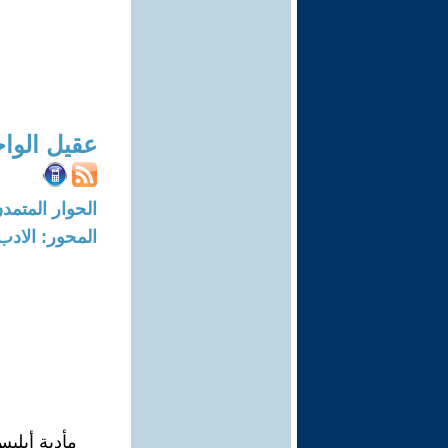
عقيل الوا
الحوار المتمدن-العدد: 4770 - 5
المحور: الادب
مأدبة أبلي