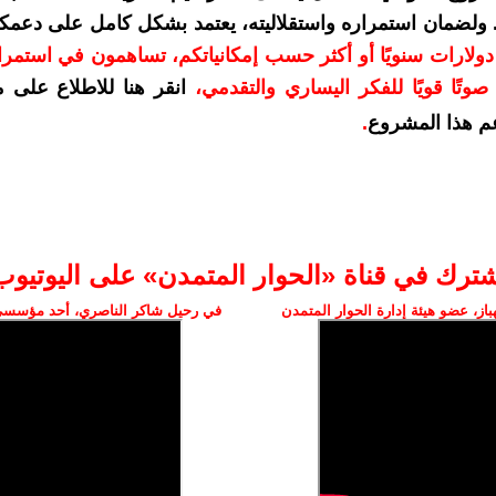
. ولضمان استمراره واستقلاليته، يعتمد بشكل كامل على دعمك
دعمكم بمبلغ 10 دولارات سنويًا أو أكثر حسب إمكانياتكم، تساهمون في استم
وتًا قويًا للفكر اليساري والتقدمي
،
انقر هنا للاطلاع على 
م هذا المشروع
.
شترك في قناة «الحوار المتمدن» على اليوتيوب
ز، عضو هيئة إدارة الحوار المتمدن
في رحيل شاكر الناصري، أحد مؤسسي 