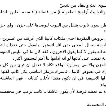
سوى انتَ والبقايا من شجنْ
والتوابيتُ اَراجيحَ الطفولة )) من قصائد ( فلسفة الطين للشا
طن سوى تابوت يتنقل بين البيوت ليوصدها على حزن ، واي حزن
!
 ترويض المفردة احدى ملكات كاتبنا الذي عرفته من عشرين عا
قة ايصال المعنى حتى انك لتستهل مايقول حتى تخذلك التجر
 انه يقول لا كما يقول الاخرون ، فقد كان لنا في ابليس المتهم
ة تمنيت على كاتبها لو انه ادامها لنا اكثر لنستمتع اكثر ،
حزن والاسى ومرارة الواقع تكاد لا تغفل ان ترى بين كل ه
اة في نصوص كاتبنا ، فالمراة مرتكز اساسي لكل كاتب لكنها 
لها الاسبقية في ان تكون منفذا لأغلب كتاباته ، فهي العاشقة
اء
اة لم تعطه فرصة لأن يكون عاشقا .. كانت ترغب في محفظته
المجموعة