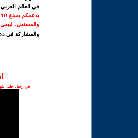
في العالم العربي
ب
والمستقل، ليبقى ص
والمشاركة في دع
ا‫
في رحيل جليل شهبا