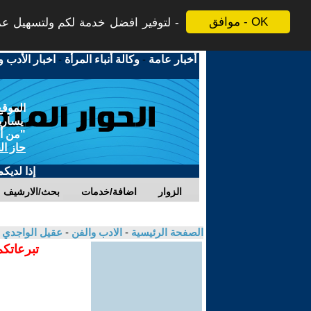
موافق - OK
لتوفير افضل خدمة لكم ولتسهيل عملي
أخبار عامة
-
وكالة أنباء المرأة
-
اخبار الأدب و
الموقع
يسارية
"من أج
حاز ال
إذا لديك
الزوار
اضافة/خدمات
بحث/الارشيف
الصفحة الرئيسية
-
الادب والفن
-
عقيل الواجدي
تبرعاتكم