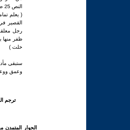
النص 25 ص 35
( يعلم تمام
القصير في
رجل معلقة 
ظفر منها ب
خلت )
ستبقى مأدبة
وعمق ووعي ك
ترجم ال
الحوار المتمدن م