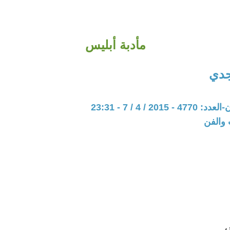
مأدبة أبليس
جدي
201 / 4 / 7 - 23:31
 والفن
س