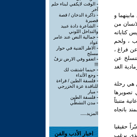
-
الوقت لايكفي لبناء حلم
آخر
مابينهما و
-
ذاكرة الدخان / قصة
قصيرة
لانسان من
-
الشاعرة دادة عبيد
والتداخل اللوني
س كتاباته
-
جمالية النص عند عامر
ب ، ولحم
عواد
-
الاطر الفنية في حوار
 عن فراغ ،
مسلح
تنسلخ عن
-
اتعفو وفي الارض نزفُ
!!!
ادية الغد
-
حينما اشتقت لك
-
وجع الأثداء
-
فلسفة الطين / قراءة
ن هي رحلة
للناقدة عزة الخزرجي
-
ميار
ي تصويرها
-
فلسفة الطين
ية متنبئاً
-
مدن التشظّي
تد باتجاه
المزيد.....
راً حقيقيا
اخبار الأدب والفن
الذي يرغب