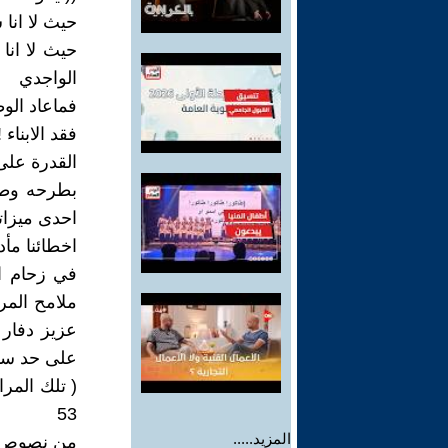
حيث لا انا 
حيث لا انا 
الواجدي
فماعاد الو
فقد الابناء !
القدرة على
بطرحه وطري
احدى ميزاته
اخطائنا مأدب
في زحام ال
ملامح المر
عزيز دفار 
على حد سو
( تلك المر
53
المزيد.....
من نصوص 