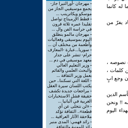
-
مهرجان -أورالتيرا جاز-
 له كانما
يجمع موسيقيي الجاز من
موسكو ويكاترينب ...
-
قطط الإرميتاج تواصل
د يفرّ من
تقليدا عمره ثلاثة قرون
في حراسة الفن وال ...
-
مهرجان مالمو ينطلق
اليوم بموسيقى وفعاليات
وأطعمة من مختلف أن ...
-
سوريا...عبارة -المعازف
حرام- تنشر على جدار
معهد موسيقي في دم ...
ب نصوصه ،
-
وزير التعليم العالي
ن كلمات ،
والبحث العلمي والقائم
بعمل وزير الثقافة ...
ن وجع ابٍ
-
اللغة التي تسكننا.. حين
يكتب اللسان سيرة العقل
-
مراجعات جديدة تكشف
أسم الدين
حقيقة فشل الاستخبارات
الغربية في ألبانيا ...
ه !! ونحن
-
«لن نتخلى عن أي
داء اليوم
قطعة».. الثقافة تؤكد
ملاحقة الآثار العراقية ...
-
رائد فهمي: المدى منبر
رائد للمهنية والثقافة