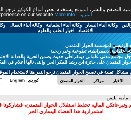
ة التصفح والنشر، الموقع يستخدم بعض أنواع الكوكيز نرجو النق
More info - المزيد
experience on our website
الفن
-
وكالة أنباء اليسار
-
وكالة أنباء العلمانية
-
وكالة أنباء العمال
-
وكا
الاقتصاد
-
اخبار الطب والعلوم
 الرئيسي لمؤسسة الحوار المتمدن
، علمانية، ديمقراطية، تطوعية وغير ربحية
ل مجتمع مدني علماني ديمقراطي حديث يضمن الحرية والعدالة الاجتم
حوار المتمدن على جائزة ابن رشد للفكر الحر والتى نالها أعلام في الفك
م مشاكل تقنية في تصفح الحوار المتمدن نرجو النقر هنا لاستخدام الموقع
كوردي
English
الاخبار
مراكز
الحوار المتمدن
- مأدبة أبليس
 وتبرعاتكن المالية تحفظ استقلال الحوار المتمدن، فشاركونا 
استمرارية هذا الفضاء اليساري الحر