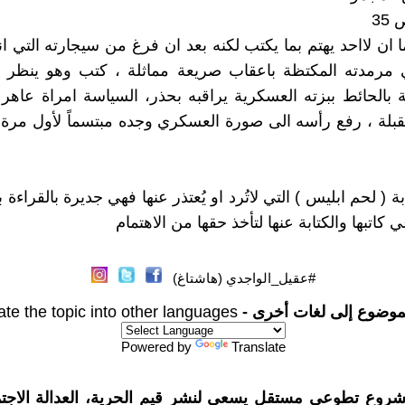
ا ان لااحد يهتم بما يكتب لكنه بعد ان فرغ من سيجارته التي ا
 مرمدته المكتظة باعقاب صريعة مماثلة ، كتب وهو ينظر 
بالحائط ببزته العسكرية يراقبه بحذر، السياسة امراة عاه
قبلة ، رفع رأسه الى صورة العسكري وجده مبتسماً لأول مرة 
 ( لحم ابليس ) التي لاتُرد او يُعتذر عنها فهي جديرة بالقراءة 
اتبها والكتابة عنها لتأخذ حقها من الاهتمام
#عقيل_الواجدي (هاشتاغ)
موضوع إلى لغات أخرى -
ate the topic into other languages
Powered by
Translate
شروع تطوعي مستقل يسعى لنشر قيم الحرية، العدالة الاجتم