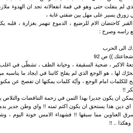
لذي لم ينفلت حتى وهو في قمة انفعالاته تجد ان الهدوء ملازما
 زورق يسير على مهل بين ضفتي غابة ،
لقبر كاحتضان الام للرضيع ، الدموع تنهمر بغزارة ، قلبه يكا
ع راسه وصرخ :
ك الى الحرب
جاعتك )) ص 92
وجعهُ الاكبر ، ضحية السقيفة ، وخيانة الطف ، تشظّى في اغل
رّك لها ، هو الوجع الذي لم يفلح كاتبنا في ايجاد ما يناسبه م
ح للكلمات امام الوجع ، واَيّة كلمات يمكنها ان تفصح عن مكنو
كر !!
كن ان يكون جديرا بهذا الثمن في زحمة التناقضات والتلاص ب
 اي دين هذا يستحق ان يكون اكثم ثمنه !! واي وطن جدير بدم
ق العناوين مما سبقها !! فشهداء الامس خونة اليوم ، وشه
وهكذا .. !!