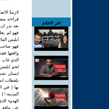
لازمةُ لاان
قراءته منف
اخر الافلام
بعد ندر ان 
فهو لم يع
ابليس المائ
فهو صاحب 
واقعها فقد
الذي غاب عن
لحم ابليس 
انسان تجسد
بلقطات انسا
بها ( في ا
المدينة ! ) 
الهدوء الذي
عن واقع مت