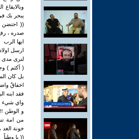
وبالايقاع ا
يبحر بك في
(( احتضن ا
صدره ، رف
ايها الرب
ارسل اولاد
لنرى مدى ش
( اَكثم ) 
بل كان المح
اخفاقٌ واض
فقد ابنه الب
واي شيء يم
و الوطن !!
من امة تسر
خونة الغد ، 
(( يا وطناً