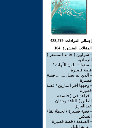
إجمالي القراءات: 428,279
المقالات المنشورة: 104
-
شرايين ( حامد المسفر )
الرمادية
-
سنوات بلون اللُهاث /
قصة قصيرة
-
الذي لم يصل ........ قصة
قصيرة
-
وجهها آخر المارين / قصة
قصيرة
-
قراءة في ( فلسفة
الطين ) للناقد وجدان
عبدالعزيز
-
قصة قصيرة / لحظةُ لقاءِ
السكّين
-
الصفعة / قصة قصيرة
-
عربة الليل