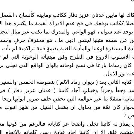
فكاك لها مابين عدنان عزيز دفار ككاتب ومابينه كأنسان ، الفصل 
صلا ككاتب يوقعك في فخ عدم الادراك لقيمة ما يكتنزه هذا ا
يوجد عند سواه ، فهو الواعي والمدرك لما يكتب غير مبال لتجني
لن عن نفسه متبنيا لجنس ادبي ما ، هو محترفُ حرفٍ وحس
دة المستفزة لوعينا والمأدبة الغنية بقيمةٍ فنية تراكمية لم تأت
الاسلوب الاروع في الطرح وفق مبتنياته الوعوية التي لم 
 كان رساما بارعا في نسج لوحاته بالوان الواقع الذي تجلى برم
ه نور الامل .
كتابه الثاني بعد ( ديوان رماد الالم ) بنصوصة الخمس والستي
 وجعاً وحزناً وخيباتٍ اَجاد كاتبنا ( عدنان عزيز دفار ) ف
نية متنقلا بنا عبر عوالمه التي تخفي خلف صرير ابوابها ريحا عات
لجوار كان ثمّة من يحاول ان يشعل الفتيل من ظهر انبوب مم
ص 7
 يمتاز به كاتبنا تجلى واضحا عر كتاباته فبالرغم من كونها معبّ
شنج قلق الا ان كاتبنا اجاد قيادة رسن كلماته بالاتجاه 