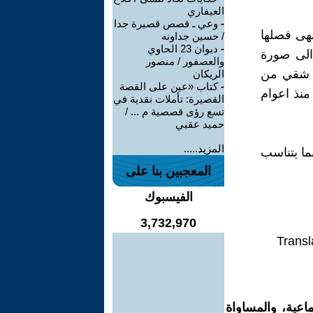
العيفاري
-
وعي ـ قصص قصيرة جدا
نهى فصلها
/ حسين جداونه
-
ديوان 23 الحاوي
الى صورة
والعصفور / منصور
ر شقي من
الريكان
-
كتاب «عين على القصة
منذ اعوام
القصيرة: تأملات نقدية في
تسع رؤى قصصية م ... /
حميد عقبي
المزيد.....
بما يتناسب
المعجبين بنا على
الفيسبوك
3,732,970
Transl
اعية، والمساواة