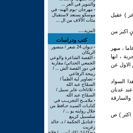
والتنوير في العر ...
-
مهرجان -يوم الهند- في
عر ) عقيل
موسكو يستعد لاستقبال
مئات الآلاف من ال ...
المزيد.....
ٍ اكبر من
كتب ودراسات
-
ديوان 24 شعر / منصور
ما ، مبهر
الريكان
بة ، انها
-
القصة الشاعرة والوعي
الجمعي الحداثي/ مقاربة
 الاول عن
في دور القصة الش ... /
ربيحة الرفاعي
-
تصاوير لية الظمأ /
ذا السواد
السمّاح عبد الله
عند عدنان
-
ثلاثاءات عابر سبيل /
السمّاح عبد الله
 والسارقة
-
ملامــح التجريــب في
كتابـات السيـد حـافظ من
خلال روايته يو ... /
 اكثر ) ص
سلسبيل كريبع
-
قناديل الحكمة / د. خالد
زغريت
-
حكاياتْ تَكاد تُنسى / فلاح