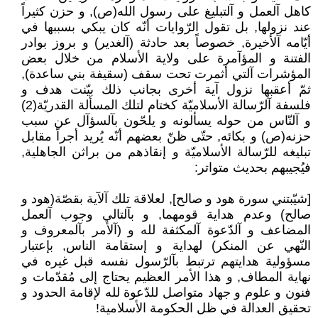
كاهل آلعمل و آلتبليغ على رسول الله(ص), و حزن كثيراً
عند نزولها, بل تقول الرّوايات أنّه كان يبكي بسببها في
أيّامه آلأخيرة, خصوصاً بعد حادثة (آلغدير) و بروز بوادر
الفتنة و المؤآمرة على ولاية الأسلام من خلال بعض
المؤشرات آلتي أثمرت تحت سقف (سقيفة بني ساعدة),
ثمّ أعقبها نزول آية أخرى بجانب ذلك بيّنت هدف و
فلسفة آلرّسالة الأسلاميّة كختام لتلك المسألة القدريّة(2)
و آلنّاس من حوله يسألونه و يلحّون بآلسؤآل عن سبب
حزنه(ص) و بكائه, حتّى ظنّ بعضهم أنّه يُريد أجراً مقابل
تبليغه للرّسالة الأسلاميّة و إنقاذهم من براثن الجاهلية,
فيُجيبهم بحديث متواتر:
[شيّبتني سورة هود و صالح], لعلاقة تلك آلآية بقصّة(هود و
صالح) وعدم هداية قومهما, و بآلتالي وجوب آلعمل
المضاعف و آلدّعوة آلمكثفة لله و (آلأمر بآلمعروف و
النّهي عن المنكر) لهداية و إستقامة الناس, بإعتبار
مسؤولية هدايتهم ترتبط بآلرّسول نفسه قبل غيره في
نهاية المطاف, و هذا الأمر العظيم يحتاج إلى مُقدّمات و
فنون و علوم و جهاد متواصل للدّعوة لله لإقامة الحدود و
تحقيق العدالة في ظل الحكومة الأسلامية!