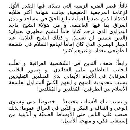
ثالثاً: قصر الفترة الزمنية التي تصدّى فيها الصّدر الأوّل
لزعامة المرجعية الحقيقية, بجانب شهادة أكثر طلابه
الأفذاذ الذين تصدوا لعملية تبليغ الحقّ في مساجد و مدن
العراق بما فيها العاصمة, و من هؤلاء الشيخ ماجد
البدراوي الذي ترجم كتابا هاماً للشيخ مطهري بعنوان:
(الدين شمس لن تغيب), و كذلك الشيخ العلامة عبد
الجبار البصري الذي كان إماماً لجامع السلام في منطقة
الطوبجي ببغداد, و غيرهم كثير!
رابعاً: ضعف ألتدين في الشّخصية العراقية و تغلّب
الجانب العاطفي على العقائدي, و ضمور الجّانب
العرفانيّ في آلأتجاه الأيماني لدى المقلّدين التقليديين
بسبب محدودية المنهج و الفهم الكليّ ألمتداول لفلسفة
آلأسلام بين الطرفين؛ المُقلِّدين و آلمُقلَّدين!
و بسبب تلك الأسباب مجتمعةً .. خصوصاً تدني مستوى
الوعي و الثقافة و الفكر و الدِّين في العراق عموماً؛ لذلك
صعب على الناس حتى الأوساط العلميّة و آلدّينية من
إستيعاب فكره و منهجه ألأصيل!