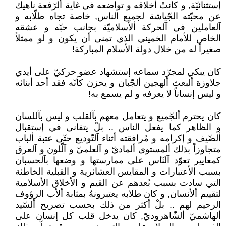
إستثنائيّة, و كانتْ أخلاقه و تواضعه في غاية ألرّفعة ناهيك
عن محبّته الجّياشة لجميع الناس, خاصة تجاه طلّابه و
آلعاملين في آلحركة ألأسلاميّة بجانب حبّه و عشقه
الخاص للأمام الخميني الذي تمنى أن يكون و لو ممثلاً
صغيراً له من خلال دولة الأسلام المباركة!
كان يبكي لمجرّد سماعه إستشهاد عضو حركيّ على أيدي
جلاوزة ألبعث ألهجين ألجّبان و يحزن كأنّه فقد أحد أبنائه
و ليس إنساناً لا يعرفه و لم يسمع به!
كان يحترم ألجّميع و يتعامل معهم بآلقلب و ليس بآللسان
و الظاهر كما يفعل الناس .. بلْ يتفانى في إستقبال
ألضّيف و إكرامه و مُرافقته أثناء آلتّوديع حتّى عتبة ألباب
متجاوزاً بذلك ألمستوى ألماديّ و آلعلميّ و آلّلون و آلعرق
كمعايير تعوّد آلنّاس على ممارستها و وضعها بآلحسبان
بسبب الأعتبارات و المقايس العشائرية و القبلية الخاطئة
التي سادت بسبب بُعدهم عن القيم و الأخلاق الأسلامية
لتقييم ألأنسان, و كان طلابه يعتبرونهُ بمثابة ألأب الرؤوف
الرحيم لهم .. بلْ أكثر من ذلك بحسب تصريح ألسّيد
ألهاشميّ ألشّاهروديّ, كان يدخل قلب كل إنسان على