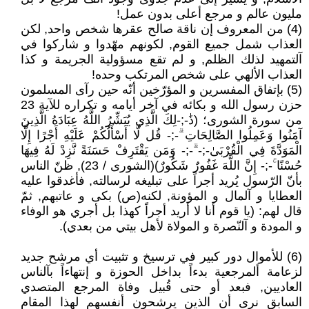
مليون عالم و مرجع أعلى بدون عمل!
(4) من المعروف إن ناقة صالح عقرها شخص واحد, لكن
العذاب شمل جميع القوم, لكونهم مهّدوا و شاركوا في
آلتمهيد لذلك الظلم, و لم تقع مسؤولية الجريمة و كذا
العذاب الألهي على شخص المرتكب وحده!
(5) بإتفاق المفسرين و المؤرّخين أنّه حين رآى المسلمون
حزن رسول الله و بكائه في آخر أيامه و تكراره للآية 23
من سورة الشورى؛ (ذَٰ-;-لِكَ الَّذِي يُبَشِّرُ اللَّهُ عِبَادَهُ الَّذِينَ
آمَنُوا وَعَمِلُوا الصَّالِحَاتِ ۗ-;- قُل لَّا أَسْأَلُكُمْ عَلَيْهِ أَجْرًا إِلَّا
الْمَوَدَّةَ فِي الْقُرْبَىٰ-;- ۗ-;- وَمَن يَقْتَرِفْ حَسَنَةً نَّزِدْ لَهُ فِيهَا
حُسْنًا ۚ-;- إِنَّ اللَّهَ غَفُورٌ شَكُورٌ)(الشورى / 23), ظنّ الناس
بأنّ الرّسول يُريد أجراً على تبليغه لرسالته, فأغدقوا عليه
العطايا و آلمال و المؤونة, لكنه(ص) بكى و عاتبهم, ثمّ
قال لهم: (يا قوم أنا لا أريد أجراً كهذا بل أجري هو الوفاء
و المودة و آلنّصرة و المولاة لأهل بيتي من بعدي).
(6) للأموال دور كبير في ترسيخ و تثبيت أي مرشح جديد
لزعامة ألمرجعية بدءاً بداخل الحوزة و إنتهاءاً بآلناس
العاديين, فبعد أو حتى قُبيل وفاة المرجع المتصدي
السابق نرى أن الذين يرشحون أنفسهم لهذا المقام