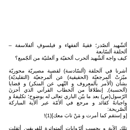
ألشّهيد ألصّدر؛ فقيهُ ألفقهاء و فيلسوفِ ألفلاسفة –
ألحلقة ألسّابعة
كيف واجه آلشّهيد ألحرب ألخفيّة و آلعلنيّة من آلجّميع؟
أشرنا في آلحلقة (ألسّادسة) لقضية مصيريّة محوريّة
ميّزتْ ألمرجعيّة (الحقيقية) عن ألمرجعيّة (التقليديّة)
بشأن (ألأمر بآلمعروف و النّهي عن المنكر) و قضايا
(آلحسبة), إنطلاقاً من آلخطاب القرآني الذي أحزنَ
الرّسول(ص) بعد ما بيّن الباري تعالى له بوضوح؛ تكليفهُ و
واجباتهُ كقائد و مرجع في آلأمّة عبر آلآية المباركة
ألصّريحة:
[و إستقم كما أمرت و مَنْ تابَ معك](1)!
تلك الآية و بحسب ألرّوايات ألمتواترة للفريقين أثقلت