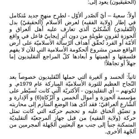
(الحقيقيون) يعود إلى:
أولاً: سعيهُ – أيّ آلصّدر ألأوّل - لطرح منهجٍ جديد مُتكامل
في إطار (ولاية الفقيه) لعرض ألأسلام (ألحقيقيّ) بدل
(ألتّقليدي) ألشّكليّ ألذي تعارف عليه أهل ألعراق و
آلحوزة لقرونٍ طويلةٍ من دون أثرٍ إيجابيّ فاعل في واقع
آلأمّة أو الفرد تُحقّق أهداف ألرّسالة الأسلاميّة على أرض
الواقع ضمن مشروع ألحكومة الأسلامية التي للآن لا يفهم
فلسفتها و أهميتها و أبعادها كلّ المراجع آلتقليديون إما
جهلاً أو تجاهلاً!
ثانياً: ألحسد و آلغيرة ألتي حملها ألتّقليديون خصوصاً بعد
النّجاح العظيم للثورة الأسلاميّة المباركة عام 1979م, و
لكونهم – أي التقليديون - آلأكثريّة ألّتي كانت تُسيّطر على
مؤسسة ألحوزة و أموال ألخمس و آلزّكاة(6) و آلإدارة و
آلشّارع ألعراقيّ؛ فقد أدّى هذا الوضع ألمتأزم إلى محاربته
و تضيّق ألخناق عليه و تحجيم حركته التي كانت تمثل
حركة (ولاية الفقيه) من قبل جهاز ألمرجعيّة ألتقليديّة
المتمكنة جنباً إلى جنب مع آلبعثيين ألجّهلة ألمجرمين من
آلجّهة ألأخرى.