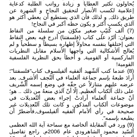
يُحاولون تكثير العطايا و زيادة رواتب الطلبة كدعاية
إعلامية لكسب الأنصار لتحقيق النجاح و الشهرة عن
طريق ذلك, و لذلك فأن الذي يستطيع أن يعطي أكثر هو
آلذي يكسب أكثر و يكون حظه أكبر في النجاح!
(7) ألف كُتيّبٍ صغير مكوّن من سلسلة من النقاط
بعنوان: ألرّد على كتاب (فلسفتنا) أدرج فيه بعض النقاط
التي إختلقها بنفسه محاولاً إظهاره بسيطاً و سطحياً و لم
يُعالج آلأشكالية التي واجهها الأسلام مقابل النظريات
الماركسية أو القومية, و أخطأ بحق النظرية الفلسفية
القومية!
(8) عندما كتب آلشّهيد ألفقيه ألفيلسوف كتاب"فلسفتنا"؛
أرادَ طبعهُ بإسم جماعة ألعلماء في آلنّجف ألأشرف, بعد
عرضه عليهم متنازلاً عن حقّه في وضع إسمه آلّشّريف
على ذلك آلكتاب ألعظيم, إلّا أنّ آلذي منعهُ من ذلك .. هو؛
أنّ جماعة ألعلماء أرادتْ إجراء بعض ألتّعديلات في
موضوعات ألكتاب ألمذكور, و كانت تلك آلتّعديلات غير
صحيحة في رأي ألأمام ألفقيه ألفيلسوف,فأضطرّ أن
يطبعه بإسمه".
(9) ورد في آلمقابلة ألخاصة مع سماحة آية الله العظمى
ألسّيد محمود الشاهرودي عام 2006م, راجع تفاصيل