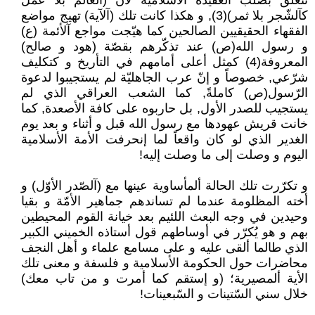
تتعلق بصلب العقيدة الأسلامية لأن (العالم بلا عمل
كآلشّجر بلا ثمر)(3), و هكذا كانت تلك (آلآية) تهيج مواضع
الفقهاء الحقيقيين الصالحين كما هيّجت مواجع آلأئمة (ع)
و رسول الله(ص) عند تذكّرهم بقصّة (هود و صالح)
المعروفة(4) كمثل أعلى أمامهم في التأريخ و كتكليف
شرّعي, خصوصاً و إنّ عرب الجاهليّة لم يستجيبوا لدعوة
الرّسول(ص) كاملةً, كما الشعب العراقي الذي لم
يستجيب للصدر الأول, بل حاربوه على كافة الأصعدة, كما
خانت قريش عهودها مع رسول الله قبل و أثناء و بعد يوم
الغدير الذي لو كان واقعاً لما إنحرفت الأمة الأسلامية
اليوم و وصلت إلى ما وصلت إليه!
و تكرّرت تلك الحالة ألمأساوية عينها مع (آلصّدر الأوّل) و
أخته المظلومة عندما لم تساندهم جماهير الأمّة و بقيا
وحيدين في وجه البعث اللئيم بعد خيانة القوم المحيطين
بهم و هو يُكرّر في أوساطهم قول أستاذه الخميني الكبير
الذي طالما ألقى عليه و على مسامع علماء و أهل النجف
محاضرات حول الحكومة الأسلامية و فلسفة و معنى تلك
الأية ألمصيرية؛ (و إستقم كما أمرت و من تاب معك)
خلال سني السّتينات و السّبعينات!