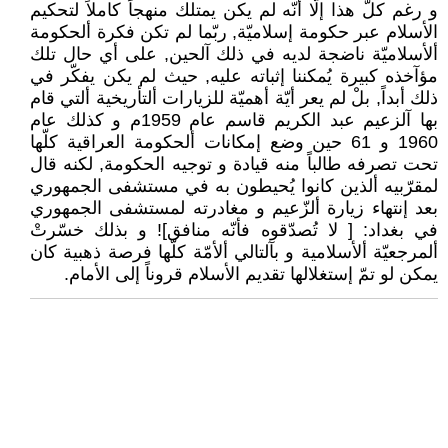
و رغم كلّ هذا إلّا أنّه لم يكن يمتلك منهجاً كاملاً لتحكيم
الأسلام عبر حكومة إسلاميّة, ربّما لم تكن فكرة ألحكومة
ألأسلاميّة ناضجة لديه في ذلك آلحين, على أي حال تلك
مؤآخذه كبيرة يُمكننا إثباته عليه, حيث لم يكن يفكّر في
ذلك أبداً, بلْ لم يعر أيّة أهميّة للزيارات ألتأريخية ألتي قام
بها آلزعيم عبد الكريم قاسم عام 1959م و كذلك عام
1960 و 61 حين وضع إمكانات ألحكومة العراقية كلّها
تحت تصرفه طالباً منه قيادة و توجيه الحكومة, لكنه قال
لمقرّبيه ألذين كانوا يُحيطون به في مستشفى الجمهوري
بعد إنتهاء زيارة ألزّعيم و مغادرته لمستشفى الجمهوري
في بغداد: [ لا تُصدّقوه فأنّه منافق]! و بذلك خسّرتْ
ألمرجعيّة ألأسلامية و بآلتالي ألأمّة كلّها فرصة ذهبية كان
يمكن لو تمّ إستغلالها تقديم الأسلام قروناً إلى الأمام.