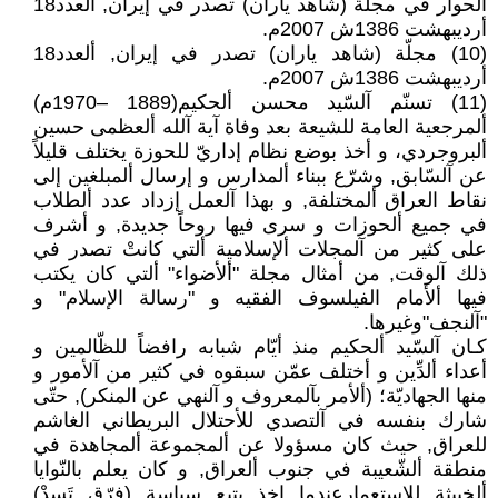
ألحوار في مجلّة (شاهد ياران) تصدر في إيران, ألعدد18
أرديبهشت 1386ش 2007م.
(10) مجلّة (شاهد ياران) تصدر في إيران, ألعدد18
أرديبهشت 1386ش 2007م.
(11) تسنّم آلسّيد محسن ألحكيم(1889 –1970م)
ألمرجعية العامة للشيعة بعد وفاة آية آلله ألعظمى حسين
ألبروجردي، و أخذ بوضع نظام إداريّ للحوزة يختلف قليلاً
عن آلسّابق, وشرّع ببناء ألمدارس و إرسال ألمبلغين إلى
نقاط العراق ألمختلفة, و بهذا آلعمل إزداد عدد ألطلاب
في جميع ألحوزات و سرى فيها روحاً جديدة, و أشرف
على كثير من آلمجلات ألإسلامية ألتي كانتْ تصدر في
ذلك آلوقت, من أمثال مجلة "ألأضواء" ألتي كان يكتب
فيها ألأمام الفيلسوف الفقيه و "رسالة الإسلام" و
"آلنجف"وغيرها.
كـان آلسّيد ألحكيم منذ أيّام شبابه رافضاً للظّالمين و
أعداء ألدِّين و أختلف عمّن سبقوه في كثير من آلأمور و
منها الجهاديّة؛ (ألأمر بآلمعروف و آلنهي عن المنكر), حتّى
شارك بنفسه في آلتصدي للأحتلال البريطاني الغاشم
للعراق, حيث كان مسؤولا عن ألمجموعة ألمجاهدة في
منطقة ألشّعيبة في جنوب ألعراق, و كان يعلم بالنّوايا
ألخبيثة للاستعمارعندما اخذ يتبع سياسة (فرّق تَسدْ)