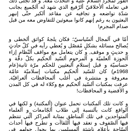
الفور لمجرد السلام عليه و التحدث معه, و قد تجلّى ذلك
في تعامله ألأخلاقيّ ألرّفيع الذي شهد له آلجّميع بجانب
شدّة تواضعه و تجافيه عن مقاعد ألكبر حتّى إنبهر
البعثيون به رغم إنهم كانوا مبعوثين للتفاوض معه من قبل
صدام المجرم!
أمّا في آلمجال ألسّياسيّ؛ فكان يلجهُ كواثق ألخطى و
يُصالح مسائله بشكلٍ مُفصّل و يُعطي رأيه في كلّ حادثٍ
و حديثٍ و موقف, و كان يتعامل مع مواقف ألنّظام إزاء
آلحوزة ألعلميّة و آلمرحوم ألسّيد ألحكيم بكلّ دقّة و
حساسيّة و قبل إستلام ألبعثيين للحكم مرّة ثانية(عام
1968م) كان للسّيد ألحكيم مكتبات إسلاميّة عامّة
معروفة و منتشرة في أغلب ألمحافظات ألعراقيّة,
عرفت بمكتبات ألسّيد ألحكيم مع وكلاء له في كل المدن
و الأقضية و المحافظات!
و كانت تلك آلمكتبات تحمل عنوان (ألمكتبة) و لكنها في
آلواقع كانت بآلنسبة إلى طلاب ألجّامعات و آلعلماء
ألمتواجدين في تلك آلمناطق بمثابة ألمراكز ألّتي تنتظم
فيها آلصّفوف و تعقد فيها آللقاآت و تطرح فيها أحداث
ألسّاحة بأعلام ناشئة ألمسلمين بما يجول حولهم في