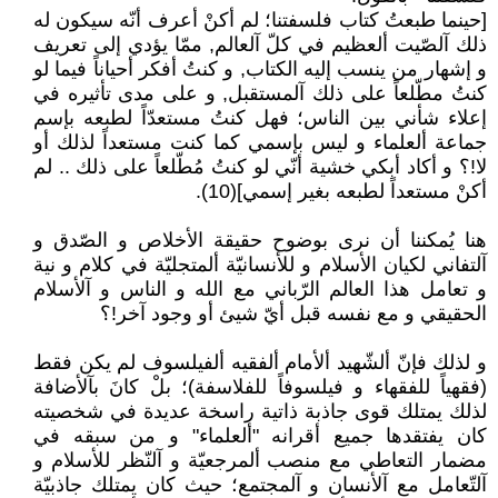
[حينما طبعتُ كتاب فلسفتنا؛ لم أكنْ أعرف أنّه سيكون له
ذلك آلصّيت ألعظيم في كلّ آلعالم, ممّا يؤدي إلى تعريف
و إشهار من ينسب إليه الكتاب, و كنتُ أفكر أحياناً فيما لو
كنتُ مطّلعاً على ذلك آلمستقبل, و على مدى تأثيره في
إعلاء شأني بين الناس؛ فهل كنتُ مستعدّاً لطبعه بإسم
جماعة ألعلماء و ليس بإسمي كما كنت مستعداً لذلك أو
لا!؟ و أكاد أبكي خشية أنّي لو كنتُ مُطّلعاً على ذلك .. لم
أكنْ مستعداً لطبعه بغير إسمي](10).
هنا يُمكننا أن نرى بوضوح حقيقة الأخلاص و الصّدق و
آلتفاني لكيان الأسلام و للأنسانيّة ألمتجليّة في كلام و نية
و تعامل هذا العالم الرّباني مع الله و الناس و آلأسلام
الحقيقي و مع نفسه قبل أيّ شيئ أو وجود آخر!؟
و لذلك فإنّ ألشّهيد ألأمام ألفقيه ألفيلسوف لم يكن فقط
(فقهياً للفقهاء و فيلسوفاً للفلاسفة)؛ بلْ كانَ بآلأضافة
لذلك يمتلك قوى جاذبة ذاتية راسخة عديدة في شخصيته
كان يفتقدها جميع أقرانه "ألعلماء" و من سبقه في
مضمار التعاطي مع منصب ألمرجعيّة و آلنّظر للأسلام و
آلتّعامل مع آلأنسان و آلمجتمع؛ حيث كان يمتلك جاذبيّة