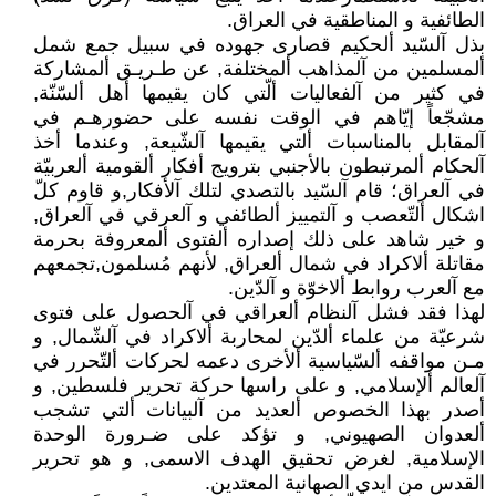
الطائفية و المناطقية في العراق.
بذل آلسّيد ألحكيم قصارى جهوده في سبيل جمع شمل
ألمسلمين من آلمذاهب ألمختلفة, عن طـريـق ألمشاركة
في كثير من آلفعاليات ألّتي كان يقيمها أهل ألسّنّة,
مشجّعاً إيّاهم في الوقت نفسه على حضورهـم في
آلمقابل بالمناسبات ألتي يقيمها آلشّيعة, وعندما أخذ
آلحكام ألمرتبطون بالأجنبي بترويج أفكار ألقومية ألعربيّة
في آلعراق؛ قام آلسّيد بالتصدي لتلك آلأفكار,و قاوم كلّ
اشكال ألتّعصب و آلتمييز ألطائفي و آلعرقي في آلعراق,
و خير شاهد على ذلك إصداره ألفتوى ألمعروفة بحرمة
مقاتلة ألاكراد في شمال ألعراق, لأنهم مُسلمون,تجمعهم
مع آلعرب روابط ألاخوّة و آلدّين.
لهذا فقد فشل آلنظام ألعراقي في آلحصول على فتوى
شرعيّة من علماء ألدّين لمحاربة ألاكراد في آلشّمال, و
مـن مواقفه ألسّياسية ألأخرى دعمه لحركات ألتّحرر في
آلعالم ألإسلامي, و على راسها حركة تحرير فلسطين, و
أصدر بهذا الخصوص ألعديد من آلبيانات ألتي تشجب
ألعدوان الصهيوني, و تؤكد على ضـرورة الوحدة
الإسلامية, لغرض تحقيق الهدف الاسمى, و هو تحرير
القدس من ايدي الصهانية المعتدين.