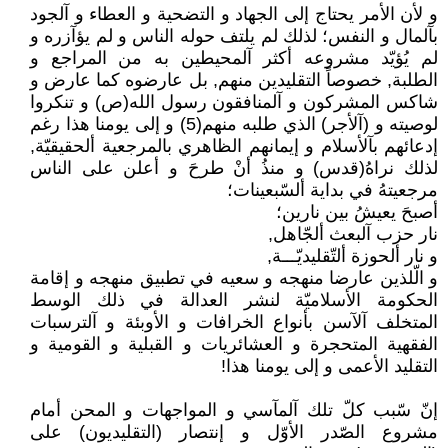
و لأن الأمر يحتاج إلى الجهاد و التضحية و العطاء و آلجود
بآلمال و النفس؛ لذلك لم يلتف حوله الناس و لم يؤآزره و
لم يُؤيّد مشروعه أكثر آلمحيطين به من المراجع و
الطلبة, خصوصاً التقليدين منهم, بل عارضوه كما عارض و
شاكس المشركون و آلمنافقون رسول الله(ص) و تنكروا
لوصيته و (آلأجر) الذي طلبه منهم(5) و إلى يومنا هذا رغم
إدعائهم بآلأسلام و إيمانهم الظاهري بالمرجعية ألحقيقيّة,
لذلك نراهُ(قدس) و منذُ أنْ طرحَ و أعلن على الناس
مرجعيتهُ في بداية ألسّبعينات؛
أصبحَ يعيشُ بين نارين؛
نار حزب آلبعث ألجّاهل,
و نار ألحوزة ألتّقليديّـــة,
و الّلذين عارضا منهجه و سعيه في تطبيق منهجه و إقامة
الحكومة الأسلاميّة لنشر العدالة في ذلك الوسط
المتخلف آلآسن بأنواع الخرافات و الأوبئة و آلترسبات
الفقهية المتحجرة و العشائريات و القبلية و القومية و
التقليد الأعمى و إلى يومنا هذا!
إنّ سّبب كلّ تلك آلمآسي و المواجهات و المحن أمام
مشروع الصّدر الأوّل و إنتصار (التقليديون) على