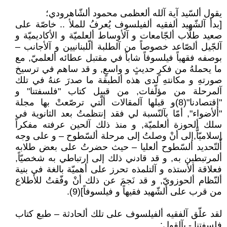
يقول ألسّيد آية آلله ألعظمى محمود ألشّاهرودي؛
[بدأ آلشّهيد ألفقيه ألفيلسوف يُعرفُ للملأ .. خاصّة على
صعيد طلّاب ألجّامعات و آلأوساط ألعلميّة و الأكاديميّة و
آلجّيل ألصّاعد خصوصاً من آلطلبة ألّلبنانيين و آلأجانب –
بوصفه فقهياً فيلسوفاً شاباً في مقتبل عطائه ألعلميّ, مع
ما يحملهُ من فكرٍ حديثٍ و واسعٍ, و قد ساهم في ترسيخ
صورتهِ و مكانتهِ لدى هذه ألطبقة ما صدرَ عنهُ في تلك
آلمرحلة من مؤلّفات, من قبيل كتاب "فلسفتنا" و
"إقتصادنا"(8)و قبلها آلمقالات ألّتي ترصّعتْ بها مجلة
"ألأضواء", أمّا بآلنّسبة لي فقد إنتظمتُ بعد الثانوية في
سلك ألحوزة ألعلميّة, و منذ ذلك آلحين عرفته مفكراً
إسلاميّاًّ,إلى أنْ وصلتُ إلى مرحلة ألسّطوح – و على وجه
أّلتّحديد ألسّطوح ألعليا – حيث حضرتُ على بعض طلابه
ألمرتبطين به, و قد قادني ذلك إلى إرتباطي به شخصيّاً,
فعلاقة ألأستذه و آلتلمذه تحرز على أهميّة بالغة في بنية
ألنّظام ألحوزويّ, و قد نَجمَ عن ذلك أنْ وفّقتُ للأطلاع
من قرب على ألشّهيد فقيهاً و فيلسوفاً](9).
لقد علّق آلفقيه ألفيلسوف على تلك ألحادثة – طبع كتاب
فلسفتنا - بآلقول: