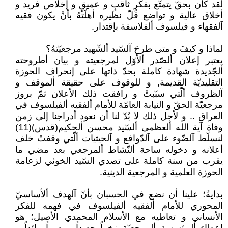
لقد كان بحقّ يتمتّع بفكرٍ ثاقبٍ و عميقٍ و إخلاص فريد و
أخلاق عالية و تواضع قلّ نظيره أهلّتهُ بأنْ يكون فقيه
آلفقهاء و فيلسوف ألفلاسفة بإقتدار.
لماذا و كيفَ و متى طرحَ آلسّيد ألشّهيد مرجعيّتهُ؟
يعتبر إعلان ألصّدر ألأوّل لمرجعيته و بيان أطروحته
ألجّديدة شهادة كاملة بحدّ ذاتها على إنحراف الحوزة
التقليديّة القديمة, و للوقوف على حقيقة ألموقف و
آلظروف ألّتي سبّبتْ و رافقت ذلك الأعلان ثمّ بروز
مرجعيّة الحقّ و النيابة العامّة للأمام ألفقيه ألفيلسوف في
العراق .. و لأجل ذلك لا بُدّ لنا أن نعود أدراجنا إلى زمن
وفاة آية الله ألعظمى ألسّيد محسن ألحكيم(قدس)(11)
لنسلّط آلضّوء على آلدّوافع و آلحيثيات ألّتي وقفتْ خلف
أعلانه و دخوله ساحة ألنّشاط ألمرجعي بعد مضي ما
يقرب من سنة كاملة على تصدي السّيد الخوئي لزعامة
الحوزة العلمية و المرجعية الدينية.
بدايةً؛ علينا أن نضع في الحسبان بأنّ آلهدف ألأساسيّ
المحوري للأمام ألفقيه ألفيلسوف في فهمه للفكر
الأنساني و تعاطيه مع الأسلام المحمدي الأصيل؛ هو