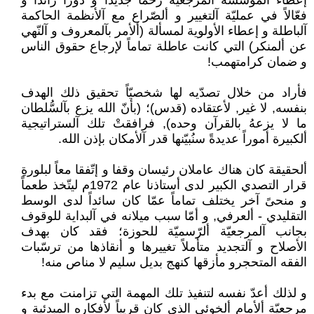
إعطاء ألمؤسسة ألمرجعيّة زخماً جديداً و دوراً رائداً و
فعّالاً في عمليّة آلتغيير و ألصّراع مع آلأنظمة الحاكمة
آلباطلة و إعطاء الأولوية لمسألة (ألأمر بآلمعروف و آلنّهي
عن ألمنكر) التي كانت عاطلة تماماً لإرجاع حقوق الناس
و ضمان كرامتهمب!
فأراد من خلال تصدّيه لها شخصيّاً تحقيق ذلك الهدف
بنفسه, لا غير, لأعتقاده (قدس)؛ (بأنّ الله يزع بآلسُّلطان
ما لا يزعهُ بالقرآن وحده), فرافقتْ تلك آلستراتيجية
ألكبيرة أموراً عديدةً سنُبيّنها قدر آلأمكان بإذن الله.
ألحقيقة كان هناك عاملان رئيسان وقفا و إتّفقا معاً لبلورةِ
قرار التصدي الكبير لدى أستاذنا عام 1972م ليتّخذ طعماً
و منحىً آخر يختلف تماماً عمّا كان سائداً لدى الوسط
التقليدي - ألعرفي, و أمّا سبب ميلانه في آلبداية للوقوف
بجانب آلمرجعيّة ألرّسميّة للحوزة؛ فقد كان بهدف
الأصلاح و آلتجديد متأملاً تغييرها و أنقاذها من ترسّبات
الفقه المتحجرو مأزقها كنهج بديل سليم لا مناص منه!
و لذلك أعدّ نفسه لتنفيذ تلك المهمة التي تزامنت مع بدء
مرجعيّة ألأمام ألخوئي الذي كان قريباً لأفكاره المبدئية و