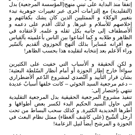
إتفقا منذ البداية على تبني منهج(المؤسسة المرجعية) بدل
(التقليدية) مع إلتزامات أخرى عبر تغييرات جوهرية تبدء
بتغيير الوكلاء و الممثليين الذين كان يشك بكفائتهم و
إخلاصهم للأسلام و غيرها, و لذلك أقدم على دعمه و
آلأصطفاف إلى جانبه بكل ثقله و علمه, لأعتقاده في
الظاهر و طلابه و كما أشاعوا بين الناس بأعلميته بآلقياس
مع أقرانه مُسايراً بذلك ألنهج ألحوزوي ألقديم بآلسّير
وراء آلأعلم بعد إنتخابه لتقليده هذا بحسب الظاهر!
و لكن آلحقيقة و آلأسباب التي خفيت على الكثيرين
سواءاً خارج إطار الحوزة أو أمام أنظار السّلطة البعثية؛
بشأن قرار التأييد و آلتّصدي لمشروع الدّعم ألأضطراري
– دعم مرجعية السيد الخوئي – كانت خلفها أسبابٌ عديدة
تنتهي بإختصار إلى:
تنفيذ مشروع المرجعية الحقيقية بدل المرجعية التقليدية
التي حاول السيد الحكيم البدء لكسر بعض أطواقها و
أطرها الحديدية الكثيرة, و كذلك سحب البساط من تحت
أرجل ألشّيخ (علي كاشف آلغطاء) ممثل نظام البعث في
الحوزة و المرشح أيضاً لنيل الزعامة!