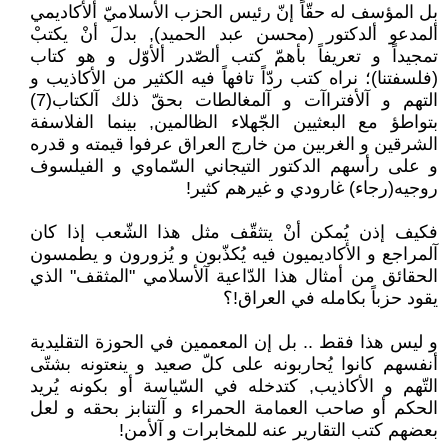
بل المؤسف له حقّاً إنّ رئيس الحزب الأسلاميّ ألأكاديمي
ألمدعو ألدكتور (محسن عبد الحميد), بدلَ أنْ يكتبْ
تمجيداً و تعريفاً بأهمّ كتب ألصّدر ألأوّل و هو كتاب
(فلسفتنا)؛ نراه كتب ردّاً تافهاً فيه الكثير من الأكاذيب و
التهم و آلأفتراآت و آلمغالطات بحقّ ذلك آلكتاب(7)
بتواطؤ مع البعثيين الجّهلاء الظالمين, بينما الفلاسفة
الشرقين و الغربين من خارج العراق عرفوا قيمته و قدره
و على رأسهم الدكتور التيجاني السّماوي و الفيلسوف
روجيه(رجاء) غارودي و غيرهم كثير!
فكيف إذن يُمكن أنْ يتثقّف مثل هذا الشّعب إذا كان
آلمراجع و الأكاديميون فيه يُكذّبون و يُزورون و يطمسون
الحقائق من أمثال هذا الدّاعية آلأسلامي "المثقف" الذي
يقود حزباً بكامله في العراق!؟
و ليس هذا فقط .. بل إن المعممين في الحوزة التقليدية
أنفسهم كانوا يُحاربونه على كلّ صعيد و ينعتونه بشتّى
التّهم و الأكاذيب, كتدخله في السّياسة أو بكونه يُريد
الحكم أو صاحب العمامة الحمراء و آلتنابز بحقه و لعل
بعضهم كتب التقارير عنه للمخابرات و آلأمن!