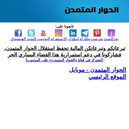
تابعونا على:
بودكاست
بنترست
تيلكرام
لينكدإن
الانستغرام
اليوتيوب
التويتر
الفيسبوك
تبرعاتكم وتبرعاتكن المالية تحفظ استقلال الحوار المتمدن،
فشاركونا في دعم استمرارية هذا الفضاء اليساري الحر
[اشترك في قناة ‫«الحوار المتمدن» على اليوتيوب]
الحوار المتمدن - موبايل
الموقع الرئيسي