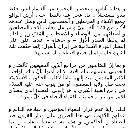
و هداية آلناس و تحصين المجتمع من آلفساد ليس فقط
يبدو مستحيلاً .. بل عجز عنه بآلفعل على أرض الواقع
جميع الأنبياء و المرسلين و آلمصلحين الذين وصل عددهم
لأكثر من 124 ألف نبيّ و مرسل بجانب آلاف المصلحين
و أضعافهم من الأوصياء و آلأصحاب و المُقرّبين, و لذلك
لم يخطأ الصدر ألأوّل – و حاشاه – عندما علّق على
إنتصار الثورة الأسلامية في إيران بآلقول: (لقد حقّقت تلك
الثورة حلم و آمال جميع الأنبياء و المرسلين)!
و بما إنّ الصّالحين من مراجع آلدّين ألحقيقيين كآلصّدر و
الخميني تشملهم تلك الآية, لذلك آمنوا بأنّ ذلك الواجب
آلأكبر المقدس يمتد إليهم تباعاً لأقامة الحكومة الأسلاميّة
تحت ظل ولاية المعصوم أو مَنْ ينوب عنه عليه السلام
في زمن الغيبة الكبرى و هو (الولي الفقيه) الذي يتصدّى
للأمر من بين مجموعة الفقهاء ألأحياء في كلّ زمن!
لذلك رأينا عدم قرار الفقهاء المؤمنين و جهادهم الدائم و
عملهم الدّؤوب في هذا الطريق على مدار القرون ضد
الطغاة و الحاكمين, و هذه ليست مسألة عادية و إنما