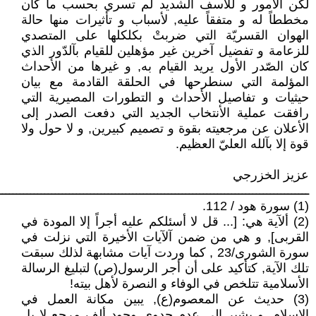
لكن الأمور و للأسف الشديد لم تسري بحسب ما كان
مخططاً له و متفقاً عليه, لأسباب و تأثيرات منها حالة
الهوان القسريّة التي ضربتْ بكلكلها على المتصدي
للزعامة و تفضيل آخرين غير مؤهلين للقيام بآلدّور الذي
كان الصّدر الأول يريد القيام به, و غيرها من الأحداث
المؤلمة التي سنطرحها في الحلقة القادمة مع بيان
حيثيات و تفاصيل الأحداث و التطورات المصيرية التي
رافقت عملية الأنتخاب الجديد التي دفعت الصدر إلى
الأعلان عن مرجعيته بقوة و تصميم كبيرين, و لا حول ولا
قوة إلا بآلله العليّ العظيم.
عزيز الخزرجي
ــــــــــــــــــــــــــــــــــــــــــــــــــــــــــــــــــــــــــــــــــــــــ
(1) سورة هود / 112.
(2) ألآية هي: [... قل لا أسئلكم عليه أجراً إلا المودة في
القربى], و هي من ضمن آلآيات الأخيرة التي نزلت في
سورة الشورى/23 , كما وردت آيات مشابهة لذلك سبقت
تلك الآية, كتأكيد على أن أجر الرسول(ص) لتبليغ الرسالة
الأسلامية تتلخص في الوفاء و النصرة لأهل بيته!
(3) حديث عن المعصوم(ع), يبين مكانة العمل في
الاسلام, و يشير إلى عدم جدوى وجود ألف مرجع لا بل