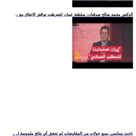
.. الدكتور محمد صالح صدقيان: سلطنة عمان اشترطت توافق الاتفاق مع
.. باحث سياسي: سبع جولات من المفاوضات لم تحقق أي نتائج ملموسة ل