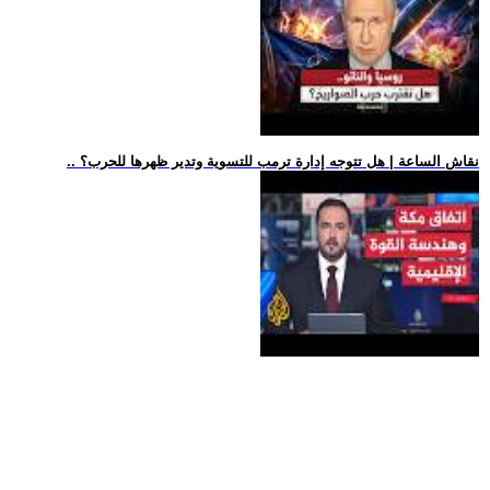
.. نقاش الساعة | هل تتوجه إدارة ترمب للتسوية وتدير ظهرها للحرب؟