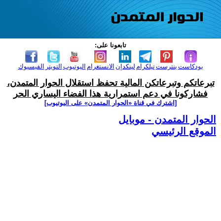
تابعونا على:
بودكاست
بنترست
تيلكرام
لينكدإن
الانستغرام
اليوتيوب
التويتر
الفيسبوك
تبرعاتكم وتبرعاتكن المالية تحفظ استقلال الحوار المتمدن،
فشاركونا في دعم استمرارية هذا الفضاء اليساري الحر
[اشترك في قناة ‫«الحوار المتمدن» على اليوتيوب]
الحوار المتمدن - موبايل
الموقع الرئيسي