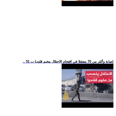
.. 51 إصابة وأكثر من 70 معتقلا في اقتحام الاحتلال مخيم قلنديا ب