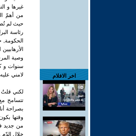
غيرها و ال
من أهمّ ال
حيث لم تُص
رئاسة البر
الحكومة, ح
الأرهابيين 
وصية المرج
سنوات و كن
لامني عليه 
اخر الافلام
لكني قلتُ ل
تتسامح مع 
بصراحة أنا
وقتها بكون
من جديد فأ
خلال الدّم 