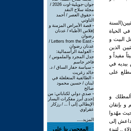
جوان-جويلية-اوت 2026 /
مجلة سلاح النقد
-
حقوق العصر / أحمد
التاوتي
يين(السنة
-
قصة الأمراض المزمنة و
 في الحياة
إفلاس الأطباء / عدنان
رضوان
هل البيت و
Letters from the East /
-
عدنان رضوان
يين الذين
-
العولمة الرأسمالية:
 مفيداً و
جدل المجرد والملموس /
فاخر جاسم
 بيديه في
-
سياسة حفار الساق / د.
مطلع على
خالد زغريت
-
الطائفية المتغلغلة في
لبنان / حسين محمود
صالح
-
صدى دولي لكتاباتي: من
آلمطلك و
إحدى أبرز مفكرات اليسار
الإيطالي إلى أ ... / رزكار
 و بإتقان
عقراوي
يث مهّدوا
المزيد.....
 داعش إلى
المعجبين بنا على
هؤلاء .. لتبدء