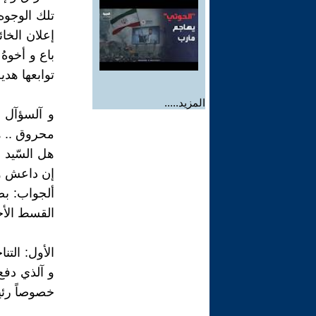
تلك الوجوه 
إعلان الخا
باع و أخوهُ
توابعها هدي
المزيد.....
و آلسؤآل 
محروق .. ه
هل السّيد ا
إن داعش و 
ألجواب: بص
القسط الأخ
الأول: التن
و آلذي دفع
خصوصاً رئيس