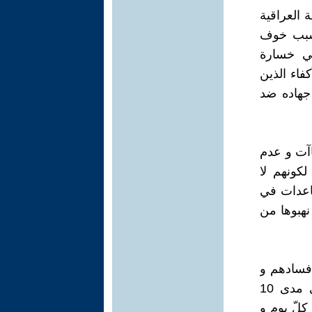
 العراقية
 بسبب خوف
لي خسارة
فاء الذين
جهاده ضد
اآت و عدم
كونهم لا
مساعدات في
نهبوها من
 فسادهم و
خيانتهم بحق العراق و العراقيين كما يدّعون, و إن جرائمهم ثابثة على مدى 10
كلّ يوم و