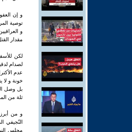
و إن العف
توصية المر
و العراقيين
مقدار القتل
لكن للأسف
لصدام لدقيق
عدم الأكترا
خونة و لا ي
بل وصل الحد
ثلة من المؤ
و من أبرز 
النّجيفي 
مجلس النوا