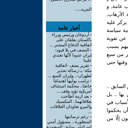
ب عامة, و
المزيد.....
 الأرهاب,
يركز عليه
أخبار عامة
قبة سياسة
-
أردوغان ورئيس وزراء
 عن تقوية
باكستان يعلقان على
اتفاقية الدفاع المشتر ...
ريبهم بسبب
-
النصف في بلا قيود:
ثر من سبع
إيران عدونا لأنّها تعتدي
علينا
وقتها حتى
-
تقرير يصف -اتفاقية
مكة- بـ-رسالة تحذير
لطهران-.. وإيران للسع ...
-
ترامب يوليها اهتمامًا
 السابق ..
خاصًا.. محكمة استئناف
أمريكية تؤيد وقف ...
بها .. بل
-
بعد أزمة أطاحت
بعلاقاتهما.. المكسيك
لأسباب في
والبيرو تعاودان العلاقات
أن يحكموا
...
-
-رغم ترسانتها
ن إلّا من
المتطورة-.. مسؤول أمني
إسرائيلي سابق: السعودية