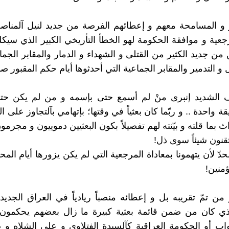
و و المسامحة معهم و إعطائهم الفرصة من جديد لنيل آلمن
جعية و موافقة الحكومة لهو الخطأ التأريخي الكبير الذي سيك
 من جديد الكثير من القتلى و الشهداء و الدمار والمقابر الجم
 و التدمير والمقابر الجماعية التي أحدثوها أيام حكم المقبور صد
 الشديد إنبرى منْ لم أسمع حتى بإسمه و من لم يكن حتى
ة واحدة .. و ربّما كان بعثياً في وقتها؛ بإتهامي بآلتجاوز على ا
ث بما قلته و بيّنته لهم تفصيلاً بكون البعثيين دموييون و مجرمو
تقنون شيئاً سوى ذل!
ّ لأن يتهمونا بمعاداة المرجعية التي لم يكن يزورها أيام المح
منين!
من تمّ تقريبه بل و إعطائه منصباً ريادياً في العراق الجديد
الذي كان من ضمن قائمة بعثية كبيرة ما زال بعضهم يحكمون
ب أو الحكومة العراقية كآلسيدة الفتلاوي و علي الشلاه و 