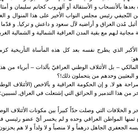
بعدها بآلأنسحاب و الأستقالة أو آلهروب كحاتم سليمان و أمثاله
ئن النّجيفي رئيس مجلس النواب الأخير على هذا المنوال و الغر
 أثيل مُدن العراق و أراضيه لآل سعود و داعش و تركيا, و قدّما
ة مجانية لـهم مع بقية المدن العراقية الشمالية و الشمالية الغربي
الأكبر الذي يطرح نفسه بعد كل هذه المأساة التأريخية كز
و:
لمالكي – بل الأئتلاف الوطني العراقيّ بآلذات – أبرياء من هذا 
البعثيين وحدهم من يتحملون ذلك!؟
راحة هو لا, و إن الحكومة العراقية و بآلاخص (الأئتلاف الوط
ر من هذا التدمير و الحرائق التي إشتعلت في العراق, لسببين:
احر و الخلافات التي وصلت حدّاً كبيراً بين مكونات الأئتلاف ال
 ثمنها المواطن العراقي وحده و لم يخسر أيّ عضو رئيسي في
ه الجعفري الجاهل درهماً و لا منصباً و لا ولداً و لا هم يحزنون