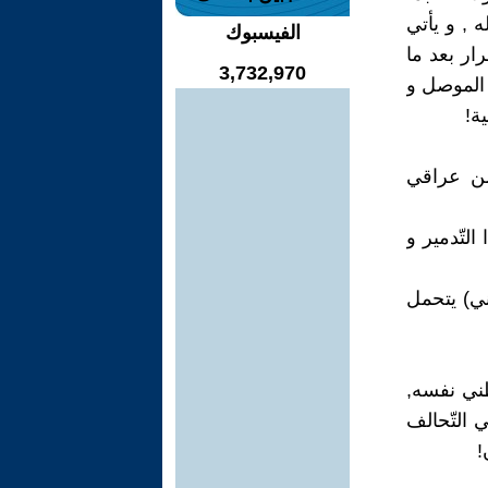
 , و يأتي
الفيسبوك
ار بعد ما
3,732,970
 الموصل و
ة!
من عراقي
التّدمير و
ني) يتحمل
وطني نفسه,
 التّحالف
!