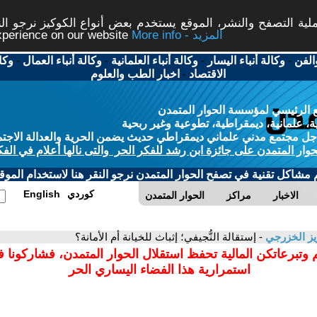
ة التصفح والنشر، الموقع يستخدم بعض أنواع الكوكيز نرجو النق
More info - المزيد
experience on our website
الفن
-
وكالة أنباء اليسار
-
وكالة أنباء العلمانية
-
وكالة أنباء العمال
-
وكا
الاقتصاد
-
اخبار الطب والعلوم
 الرئيسي لمؤسسة الحوار المتمدن
، علمانية، ديمقراطية، تطوعية وغير ربحية
ل مجتمع مدني علماني ديمقراطي حديث يضمن الحرية والعدالة الاجتم
حوار المتمدن على جائزة ابن رشد للفكر الحر والتى نالها أعلام في الفك
م مشاكل تقنية في تصفح الحوار المتمدن نرجو النقر هنا لاستخدام الموقع
كوردي
English
الاخبار
مراكز
الحوار المتمدن
ز الخزرجي
- إستقالة النُّجيفي؛ إثباث للخيانة أم الأمانة؟
 وتبرعاتكن المالية تحفظ استقلال الحوار المتمدن، فشاركونا 
استمرارية هذا الفضاء اليساري الحر