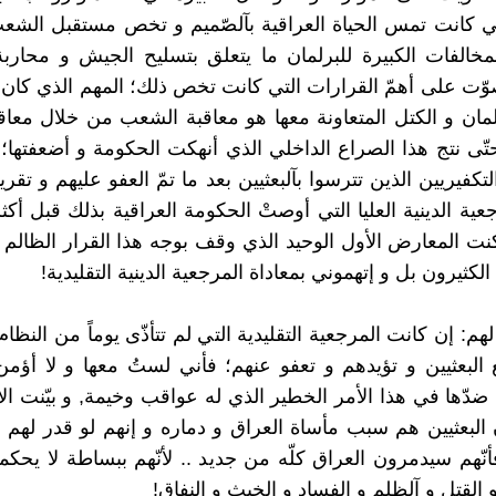
تي كانت تمس الحياة العراقية بآلصّميم و تخص مستقبل الشع
مخالفات الكبيرة للبرلمان ما يتعلق بتسليح الجيش و محاربة
وّت على أهمّ القرارات التي كانت تخص ذلك؛ المهم الذي كان 
لمان و الكتل المتعاونة معها هو معاقبة الشعب من خلال معا
تّى نتج هذا الصراع الداخلي الذي أنهكت الحكومة و أضعفتها؛
التكفيريين الذين تترسوا بآلبعثيين بعد ما تمّ العفو عليهم و تق
عية الدينية العليا التي أوصتْ الحكومة العراقية بذلك قبل أك
ت المعارض الأول الوحيد الذي وقف بوجه هذا القرار الظالم 
الكثيرون بل و إتهموني بمعاداة المرجعية الدينية التقليدية!
هم: إن كانت المرجعية التقليدية التي لم تتأذّى يوماً من النظام
البعثيين و تؤيدهم و تعفو عنهم؛ فأني لستُ معها و لا أؤمن 
 ضدّها في هذا الأمر الخطير الذي له عواقب وخيمة, و بيّنت ا
 البعثيين هم سبب مأساة العراق و دماره و إنهم لو قدر لهم 
نّهم سيدمرون العراق كلّه من جديد .. لأنّهم ببساطة لا يحكمو
و القتل و آلظلم و الفساد و الخبث و النفاق!