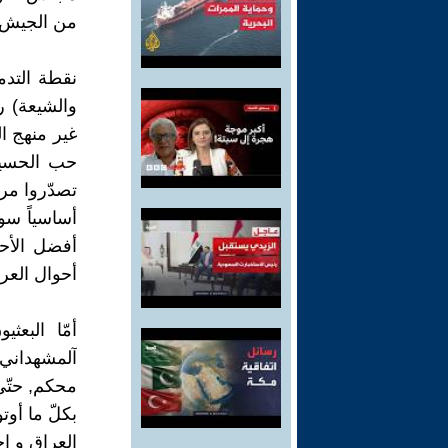
من الجيش ا
نقطة التدم
والشيعة) رغ
غير منهج ال
حب الحسين(
تصدّروا مرا
أساسياً سو
أفضل الأح
أحوال العر
أمّا البع
آلمشهداني 
محكم, حتّى
بكلّ ما أو