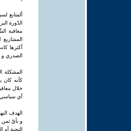
ألمتابع لس
الدّورة الب
معاقبة ال
المشاريع ا
أكثرها كان
الصدري و ال
المشكلة ال
كأنه كان 
خلال معاقب
أي سياسي م
الهدف النه
و بأيّ ثمن 
التحية أو ا