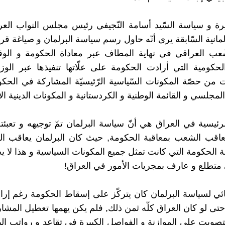
يرة و سياسة السّيد أسامة النّجيفي رئيس مجلس النواب الع
رلمانية السّابقة يرى أنّه حاول رسم سياسة البرلمان و صياغة قرا
شّعب العراقي في نهاية المطاف عبر معاداة الحكومة و الو
لحكومية التي أرادت الحكومة على علّاتها تنفيذها عبر الوز
ت من حصّة المكونات السّياسية الرّئيسيّة المشاركة في الحكوم
مجلسي و القائمة الوطنية و الكردستانية و المكونات الدينية ال
رئيسية في العراق هي أنّ سياسة البرلمان تمّ توجيهه و تعبئ
يعاقب الشعب بمعاقبة الحكومة, حيث كان البرلمان يعاقب 
ة الحكومة التي كانت تمثل جميع المكونات السياسية و هذا لا ي
تطلع و عارف بمجريات الأمور في العراق!
ائي لسياسة البرلمان كان يتركّز على إسقاط الحكومة رغم إر
حتى لو كان العراق كلّه ثمن ذلك, فلم يكن يهمها تعطيل المشاري
لتصويت على الموازنة و الفواصل الكبيرة في تقاعد و رواتب البر