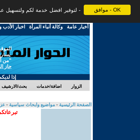
موافق - OK
لتوفير افضل خدمة لكم ولتسهيل عملي
أخبار عامة
-
وكالة أنباء المرأة
-
اخبار الأدب و
الموقع
يسارية
"من أج
حاز ال
إذا لديك
الزوار
اضافة/خدمات
بحث/الارشيف
الصفحة الرئيسية
-
مواضيع وابحاث سياسية
-
عزي
تبرعاتكم