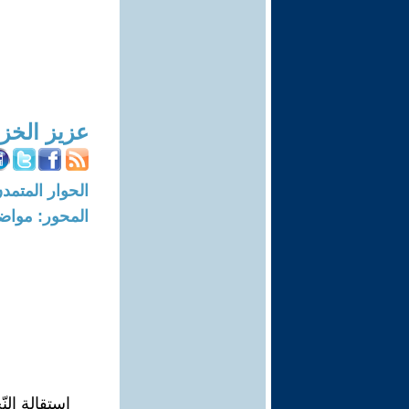
عزيز الخز
الحوار المتمدن-العدد: 4502 - 4
المحور: مواض
إستقالة النّ