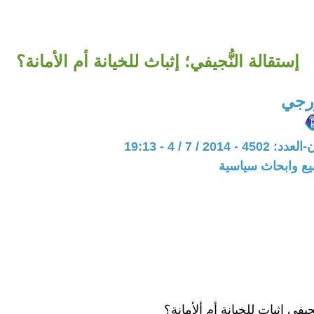
إستقالة النُّجيفي؛ إثباث للخيانة أم الأمانة؟
رجي
201 / 7 / 4 - 19:13
يع وابحاث سياسية
جيفي إثبات للخيانة أم ألأمانة؟