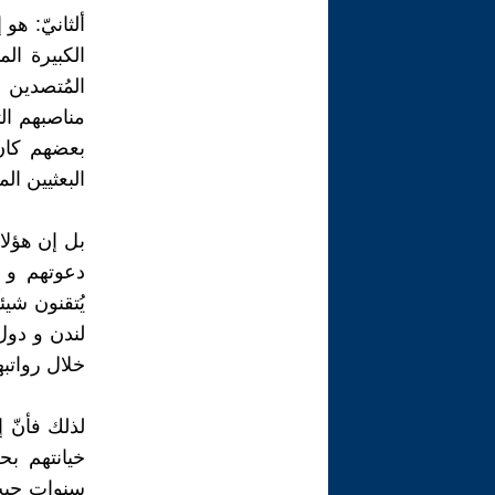
ألثانيّ: هو
الكبيرة ال
المُتصدين
مناصبهم ال
بعضهم كان
البعثيين ال
بل إن هؤلا
دعوتهم و 
يُتقنون شيئ
لندن و دول
خلال رواتب
لذلك فأنّ 
سنوات حيث 