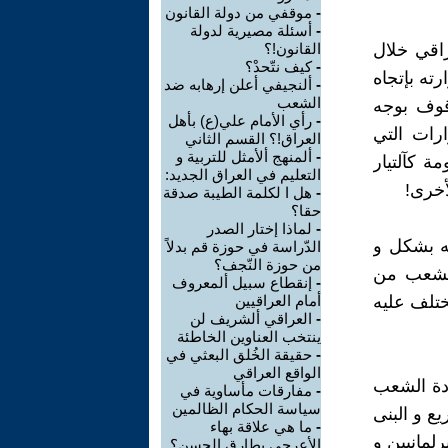
-
موقفي من دولة القانون
-
أسئلة مصيرية لدولة
راقي خلال
القانون!؟
-
كيف نتّحدْ؟
رته بإتجاه
-
ألنجيفي أعلن إرهابه ضد
الشعب
قوف بوجه
-
رأي الأمام علي(ع) بأهل
ارات التي
العراق!؟ القسم الثاني
-
ألمنهج ألأمثل للتربية و
ة كآلتيار
التعليم في العراق الجديد:
أخرى!
-
هل ا لكلمة الطيبة صدقة
حقا؟
-
لماذا إختار الصدر
ته بشكل و
الدّراسة في حوزة قم بدلاً
من حوزة النّجف؟
الشعب من
-
إنقطاع سبيل ألمعروف
ختلف عليه
أمام العراقيين
-
العراقي ألشريف لن
ينتخب العناوين الخاطئة
-
حقيقة الخُلق البعثي في
الواقع العراقي
ادة الشعب
-
مفارقات مأساوية في
سياسة الحكام الظالمين
ع و البنى
-
ما هي علاقة بهاء
لمانيين و
الأعرجي بطارق الحسن؟