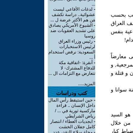
...
-
لدغات الأفاعي ليست
اصب بحسب
عشوائية.. دراسة تكشف
مَن هم الأكثر عرضة ل ...
لف العراق
-
الشيوخ الأمريكي يصادق
على تشديد العقوبات ضد
اعية بنفس
روسيا
ام!
-
رئيس وزراء العراق
لرئيس الاستخبارات
السعودية: نرفض استخدام
 معارضاً
أ ...
-
أنقرة: -اتفاقية مكة
لمرجعية, و
للدفاع المشترك- لا
ن و قتلة و
تتعارض مع التزامات ال ...
المزيد.....
نة سوانا و
كتب ودراسات
-
حين استيقظ رأس المال
داخل الإنسان .. قراءة
ماركسية ثورية في ... /
 هو السيد
رياض الشرايطي
-
ابجديات العطاء / انتصار
 من خلال
كامل جفلان الخشت
ضباط كبار
-
مجلة سلاح النقد، عدد