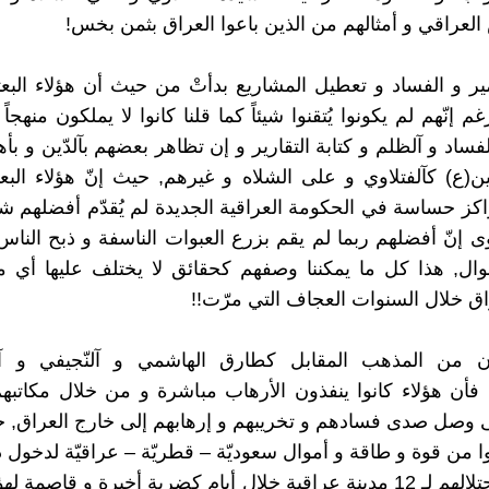
لعراقي و أمثالهم من الذين باعوا العراق بثمن بخس!
ير و الفساد و تعطيل المشاريع بدأتْ من حيث أن هؤلاء البعث
م إنّهم لم يكونوا يُتقنوا شيئاً كما قلنا كانوا لا يملكون منهجاً
فساد و آلظلم و كتابة التقارير و إن تظاهر بعضهم بآلدّين و بأ
ع) كآلفتلاوي و على الشلاه و غيرهم, حيث إنّ هؤلاء البعث
كز حساسة في الحكومة العراقية الجديدة لم يُقدّم أفضلهم شيئاً
ى إنّ أفضلهم ربما لم يقم بزرع العبوات الناسفة و ذبح الناس
وال, هذا كل ما يمكننا وصفهم كحقائق لا يختلف عليها أي 
اق خلال السنوات العجاف التي مرّت!!
ثيون من المذهب المقابل كطارق الهاشمي و آلنّجيفي و 
فأن هؤلاء كانوا ينفذون الأرهاب مباشرة و من خلال مكاتبهم
 وصل صدى فسادهم و تخريبهم و إرهابهم إلى خارج العراق, ح
توا من قوة و طاقة و أموال سعوديّة – قطريّة – عراقيّة لدخول
العراق و إحتلالهم لـ 12 مدينة عراقية خلال أيام كضربة أخيرة و قاصمة ل