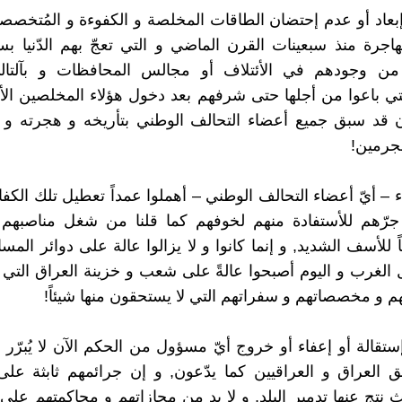
 إبعاد أو عدم إحتضان الطاقات المخلصة و الكفوءة و المُتخصصة
مهاجرة منذ سبعينات القرن الماضي و التي تعجّ بهم الدّنيا
 من وجودهم في الأئتلاف أو مجالس المحافظات و بآلتا
تي باعوا من أجلها حتى شرفهم بعد دخول هؤلاء المخلصين الأك
 قد سبق جميع أعضاء التحالف الوطني بتأريخه و هجرته و 
مجرمين!
ء – أيّ أعضاء التحالف الوطني – أهملوا عمداً تعطيل تلك الكف
جرّهم للأستفادة منهم لخوفهم كما قلنا من شغل مناصبهم ل
اً للأسف الشديد, و إنما كانوا و لا يزالوا عالة على دوائر ال
 الغرب و اليوم أصبحوا عالةً على شعب و خزينة العراق التي 
هم و مخصصاتهم و سفراتهم التي لا يستحقون منها شيئاً!
إستقالة أو إعفاء أو خروج أيّ مسؤول من الحكم الآن لا يُبرّر
نتج عنها تدمير البلد, و لا بد من مجازاتهم و محاكمتهم على 