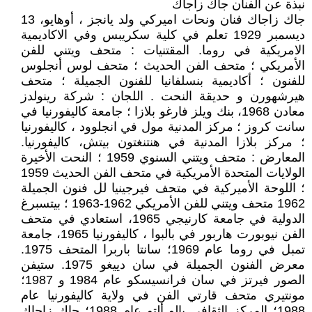
نبذة عن الفنان جاك زاجاك
جاك زاجاك فنان ونحات اميركي ولد يانجز ، أوهايو، 13
ديسمبر 1929 تعلم في كلية سكريبس وفي الاكاديمية
الامريكية في روما. المقتنيات : متحف ويتني للفن
الأمريكي ؛ متحف الفن الحديث ؛ متحف لوس أنجلوس
للفنون ؛ أكاديمية بنسلفانيا للفنون الجميلة ؛ متحف
هيرشهورن و حديقة النحت . اللجان : شركة رينولدز
معادن 1968، بنك ويلز فارغو بلازا ؛ جامعة كاليفورنيا في
سانت كروز ؛ مركز المدنية مول في انجلوود ، كاليفورنيا
؛ مركز بلازا المدنية في هنتنغتون بيتش، كاليفورنيا.
المعارض : متحف ويتني السنوي 1959 ؛ النحت الأخيرة
الولايات المتحدة الأمريكية في متحف الفن الحديث 1959
؛ اللوحة الأميركية في متحف فيرجينيا لل فنون الجميلة
1962 متحف ويتني للفن الأمريكي 1962-1963 ؛ بيتسبرغ
الدولية في جامعة كارنيجي 1965، استعادي في متحف
الفن نيوبورت هاربور في بالبوا ، كاليفورنيا 1965، جامعة
تمبل في روما عام 1969؛ سانتا باربرا المتحف 1975.
معرض الفنون الجميلة في سان دييغو 1975. ستيفن
الصور فيرتز في سان فرانسيسكو عام 1984 و 1987؛
مونتيري متحف قارتي الفن في ولاية كاليفورنيا عام
1988؛ المركز الثقافي بالو ألتو عام 1988؛ جاك زاجاك