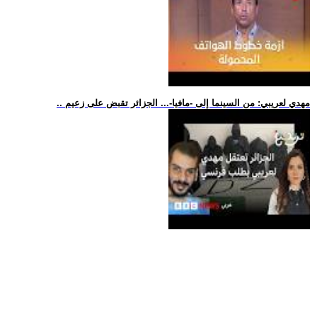
.. مهدي لعريبي: من السينما إلى -مافيا-... الجزائر تقبض على زعيم