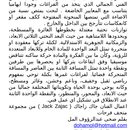
الفني الجمالي الذي يتخذ من الفراغات وجودا ايهاميا
يتناسب مع المعايير الخاضعة . لنحت يمتص نسبة من
الاضاءة التي تمتصها المنحوتة المفتوحة ككف مقعر او
كانعكاسات تتأرجح بين الداخل والخارج .
توازنات نحتية معتدلة بخطوطها الغائرة والمسطحة،
وبحدودها اللامتناهية من حيث البعد النحتي الثلاثي الابعاد،
والزمكانية الجوهرية الاستدلالية. لكتلة تركها معقودة او
متحررة تمثل البعد الواحدة للمادة الخام وللابعاد المتعددة
للرؤية، وكأن ما بين الفكرة والمادة حركة ساكنه تتناقض
موسيقيا وفق ايقاعات يتركها او يحصرها بين طرفين
ونقطة واحدة تمثل المسافة الثابتة بين العناصر والمسافة
المتحركة فضائيا. لفراغات غمرها بكتلة توحي بمفهوم
رياضي ثقيل وخفيف، وناعم وخشن، وغائر ومسطح،
وكانه يوحي بوحدة الحياة وتكويناتها المختلفة جماليا من
حيث الابعاد، والمحور، والمنظور، والنقطة الواحدة الثابتة
عند الانطلاق في تشكيل اي عمل فني.
اعمال الفنان جاك زاجاك ( Jack Zajac ) من مجموعة
متحف فرحات
بقلم ضحى عبدالرؤوف المل
dohamol@hotmail.com