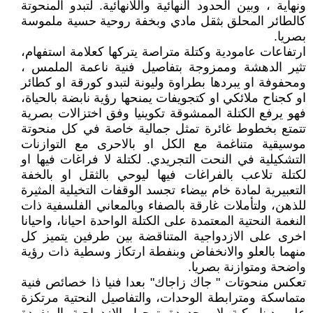
ونهاية ، وبين الحدود النهائية واللانهائية. لتبدو المنحوتة
كالطائر المحلق بثقل مادي وبخفة روحية حسية ملموسة
بصريا.
ارتفاعات عامودية وكتلة متراصة يتركها كعلامة استفهام،
تثير الدهشة وممزوجة بتفاصيل فنية ناعمة الملمس ،
ومحفوفة او يبردها بطراوة وليونة لتبدو كورقة او كطائر
او كجناح ملائكي او كتجويفات يمنحها رؤية نابضة بالحياة،
فهو يرفع الكتلة الممشوقة تكوينيا وفق اختزالات بصرية
تتمتع بخطوط غائرة تمثل جمالية خاصة في كل منحوتة
موسيقية متناغمة مع الكل او بالاحرى مع التوازنات
التشكيلية في النحت التجريدي. لكتلة لا فراغات فيها او
لكتلة تلاعب بالفراغات فيها ليوحي بالثقل او بالخفة
التعبيرية لمادة خام بيضاء تجسد الوقفات التخيلية المثيرة
للذهن، ولتأملات غارقة بالصفاء وبالمعاني الفلسفية ذات
النغمة النحتية المعتمدة على الكتلة الواحدة احيانا، واحيانا
اخرى على الازدواجية المتناقضة بين طرفين يتميز كل
منهما بالعلو والانخفاض وبنفطة ارتكاز وسطية ذات رؤية
واضحة ومتوازنة بصريا.
تعكس منحوتات " جاك زاجاك" بعدا فنيا ذا خصائص فنية
متماسكة ومترابطة الوحدات، والتفاصيل النحتية مرتكزة