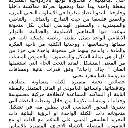
على ديناميكية لا محدودة توجها بالازدواجية المنفردة
بنقطة واحدة يبدأ منها ويخفيها بحركة معاكسة داخليا
وخارجيا . ليبدو التضاد منفردا في الاسلوب النحتي المرن،
والعميق فلسفيا من حيث التمازج، والتماثل ، والتناظر،
والسيمترية ، والمنظور الهندسي البنائي لكل منحوتة
تنوعت فيها المفاهيم الاسلوبية والجمالية، فالتواتر
الايقاعي الواحد يتمثل بنقطة رياضية تكنيكية ثابتة في
سماتها وخصائصها ، ووحدتها الكتلية من ناحية الفكرة
والمادة ، والدمج بينهما في منحوتة واحدة هي جزء من
كل او هي بمثابة الشكل والمضمون ، والغموض المنساب
من المعنى المتشكل. لمادة النحت الخام التي استعملها
الفنان " جاك زاجاك" وفق قدرات بنائية ومسافات
مدروسة تقنيا بتجرد نحتي.
خصائص نحتية متميزة لكتلة متساوية بتضادها،
وتناقضاتها، واتساقها العامودي او المائل المتمثل بالنقطة
الثابتة او الساكنه المساعدة لانطلاقة حركية محسوسة
وجدانيا ، ومنسابة تكوينيا من خلال وسطية النقطة التي
يعتبرها المحور الاساسي الذي ينطلق منه في تشكيل
منحوتاته ذات الكتلة الواحدة او الرؤية البنائية ذات
التجريد الفلسفي المبني على التناغم مع الذات او مع
العامودية المتصلة بالاشياء الاخرى، المتميزة بالاساس