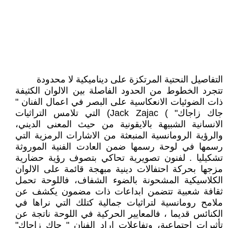
التفاصيل النحتية المرتكزة على ديناميكية لا محدودة
تتجرد الخطوط من الحدود الفاصلة بين الالوان الكثيفة
ذات الضوئيات الانعكاسية على البصر في اعمال الفنان "
جاك زاجاك" ) Jack Zajac) التي تلامس التراثيات
الانسانية الشبيهة بالايقونية من حيث المعنى الديني،
والرؤية الرومانسية المنبعثة من الاشارات الرمزية التي
رسمها في لوحة رسمها ضمن العادت الفنية الموروثة
تشكيليا . لفنون تصويرية تحاكي بتصوف رؤية حضارية
مزجها بحركة احتفالات دينية مبهجة قائمة على الالوان
الكلاسيكية المشحونة بالضوء الشفاف، فاللوحة تحمل
ثقافة شعبية تتضمن ابداعات ذات مضمون يكشف عن
ملامح رومانسية لتراثيات جمالية كتلك التي نراها في
الكنائس قديما ، فالمعايير الحركية في اللوحة ناتجة عن
تأثيرات اجتماعية، وتفاعلات اراد الفنان " جاك زاجاك"