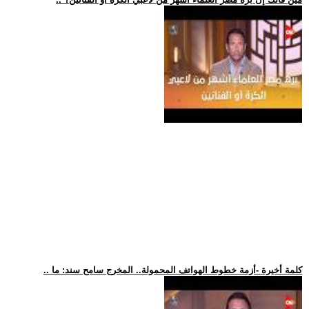
.. كلمة أخيرة -أزمة خطوط الهواتف المحمولة.. المخرج سامح سند: ما