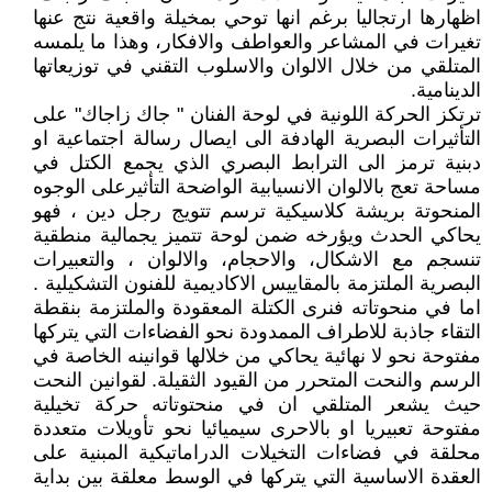
اظهارها ارتجاليا برغم انها توحي بمخيلة واقعية نتج عنها
تغيرات في المشاعر والعواطف والافكار، وهذا ما يلمسه
المتلقي من خلال الالوان والاسلوب التقني في توزيعاتها
الدينامية.
ترتكز الحركة اللونية في لوحة الفنان " جاك زاجاك" على
التأثيرات البصرية الهادفة الى ايصال رسالة اجتماعية او
دبنية ترمز الى الترابط البصري الذي يجمع الكتل في
مساحة تعج بالالوان الانسيابية الواضحة التأثيرعلى الوجوه
المنحوتة بريشة كلاسيكية ترسم تتويج رجل دين ، فهو
يحاكي الحدث ويؤرخه ضمن لوحة تتميز يجمالية منطقية
تنسجم مع الاشكال، والاحجام، والالوان ، والتعبيرات
البصرية الملتزمة بالمقاييس الاكاديمية للفنون التشكيلية .
اما في منحوتاته فنرى الكتلة المعقودة والملتزمة بنقطة
التقاء جاذبة للاطراف الممدودة نحو الفضاءات التي يتركها
مفتوحة نحو لا نهائية يحاكي من خلالها قوانينه الخاصة في
الرسم والنحت المتحرر من القيود الثقيلة. لقوانين النحت
حيث يشعر المتلقي ان في منحتوتاته حركة تخيلية
مفتوحة تعبيريا او بالاحرى سيميائيا نحو تأويلات متعددة
محلقة في فضاءات التخيلات الدراماتيكية المبنية على
العقدة الاساسية التي يتركها في الوسط معلقة بين بداية