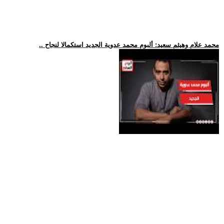
.. محمد علام وهيثم سعيد: ألبوم محمد عدوية الجديد استكمالا لنجاح