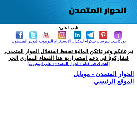
تابعونا على:
بودكاست
بنترست
تيلكرام
لينكدإن
الانستغرام
اليوتيوب
التويتر
الفيسبوك
تبرعاتكم وتبرعاتكن المالية تحفظ استقلال الحوار المتمدن،
فشاركونا في دعم استمرارية هذا الفضاء اليساري الحر
[اشترك في قناة ‫«الحوار المتمدن» على اليوتيوب]
الحوار المتمدن - موبايل
الموقع الرئيسي