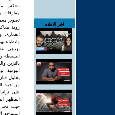
تنعكس نمط
مفارقات مت
تصوير معما
اخر الافلام
رؤية معاكس
العمارة، 
وانطباعات
يزدهي بتف
البسيطة وا
بالتزين وا
اليومية ، 
يحاول فنان
من حيث الق
على تراثيا
المظهر الم
حيث نجد ا
المساجد ال