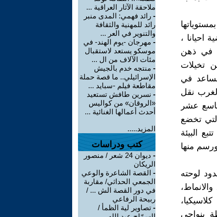
ملاحقة الآثار العراقية ...
-
رائد فهمي: المدى منبر
ستوياتها
رائد للمهنية والثقافة
والتنوير في العر ...
 احيانا ،
-
مهرجان -يوم الهند- في
ة في ذهن
موسكو يستعد لاستقبال
مئات الآلاف من ال ...
ن تخيلات
-
منتجه خدم بالجيش
الإسرائيلي.. ما قصة حملة
لمساعد في
مقاطعة فيلم -سبايد ...
الغرب نقل
-
نسرين طافش تستعيد
«الروقان» من كواليس
لتاسع عشر
أحدث أعمالها الغنائية ...
 التي تخضع
المزيد.....
تبع البيئة
كتب ودراسات
ورسم منها
-
ديوان 24 شعر / منصور
الريكان
ود لوحته
-
القصة الشاعرة والوعي
الجمعي الحداثي/ مقاربة
 والانماط،
في دور القصة الش ... /
ربيحة الرفاعي
كلاسيكيا،
-
تصاوير لية الظمأ /
ة بنواحي
السمّاح عبد الله