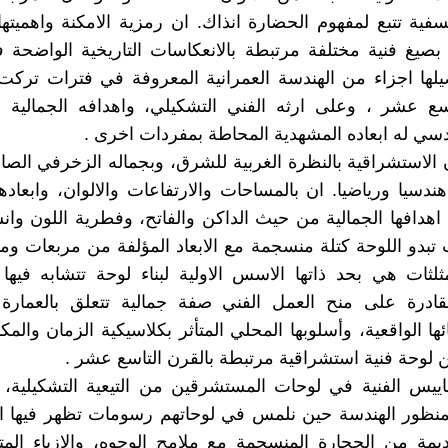
فية تتبع لمفهوم الحضارة انذاك. ان رمزية الامكنة واهميتها 
بصيغ فنية مختلفة مرتبطة بالانعكاسات التاريخية الواضحة
يلها اجزاء من الهندسة العمرانية المعروفة في فترات تركت
اسع عشر ، وعلى ارثه الفني التشكيلي، واهدافه الجمالية 
سي له ابعاده المشهدية المحاطة بمفردات اخرى .
ن الاستشراقية بالنظرة الغربية للشرق، وبجماله الزخرفي الصاخ
ندسيا ورياضيا. ان بالمساحات والارتفاعات والالوان، وابعادها 
اهدافها الجمالية من حيث الداكن والفاتح، وفطرية اللون وا
تبدو اللوحة كتلة منسجمة مع الابعاد المؤلفة من مربعات و
ثلثات هي بحد ذاتها الاسس الاولية لبناء لوحة تتشابه فيها 
لقادرة على منح العمل الفني صفة جمالية تتعلق بالعمارة 
ا الواقعية، وأسلوبها المحلي المتأثر بكلاسيكية الزمان والمك
 لوحة فنية استشراقية مرتبطة بالقرن التاسع عشر .
اييس الفنية في لوحات المستشرقين من التيعية التشكيلية، 
منظور الهندسة حين نلمس في لوحاتهم رسومات تظهر فيها ال
ديمة من الحجارة المنسجمة مع ملامح الوجوه، والازياء الم