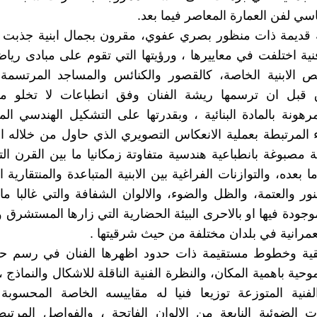
اسي لفن العمارة المعاصر فيما بعد.
 قديمة ذات منظور بصري عفوي، مقرون بجمال ابنية جذبت بم
ة اختلفت في معاييرها ، ورؤيتها التي تقوم على مبادى رياضية
 الابنية الخاصة، كالقصور والكنائس والمساجد المرتسم
قبل ان ترسمها ريشة الفنان وفق انطباعات لا تخلو م
هونة بالمادة البنائية ، وبقدرتها على التشكيل الهندسي ا
اء المرتبطة بعملية الانعكاس التصويري الذي حاول من خلاله 
 مصبوغة بانطباعية هندسية متفاوتة زمكانيا ما بين القرن ا
ا بعده، والتوازنات الفراغية بين الابنية المتباعدة والمنتقارية
نور والعتمة، والظل والضوء، والالوان الشفافة والتي غالبا ما ت
وجودة فيها او بالاحرى البيئة الحضارية التي زارها المستشرق 
عمرانية في بلدان مختلفة من حيث شرقيتها .
ة وخطوط مستقيمة ذات حدود اظهرها الفنان في رسم حد
موحية باهمية المكان، والنظرة الفنية الناقلة للاشكال والنماذج ،
لفنية المتوزعة توزيعا فنيا له مقاييسه الخاصة المحسوبة 
الضوئية النابعة من الالوان الفاتحة ، والفواصل المرتبط