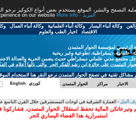
ة التصفح والنشر، الموقع يستخدم بعض أنواع الكوكيز نرجو النق
More info - المزيد
experience on our website
الفن
-
وكالة أنباء اليسار
-
وكالة أنباء العلمانية
-
وكالة أنباء العمال
-
وكا
الاقتصاد
-
اخبار الطب والعلوم
 الرئيسي لمؤسسة الحوار المتمدن
، علمانية، ديمقراطية، تطوعية وغير ربحية
ل مجتمع مدني علماني ديمقراطي حديث يضمن الحرية والعدالة الاجتم
حوار المتمدن على جائزة ابن رشد للفكر الحر والتى نالها أعلام في الفك
م مشاكل تقنية في تصفح الحوار المتمدن نرجو النقر هنا لاستخدام الموقع
كوردي
English
الاخبار
مراكز
الحوار المتمدن
ف المل
- العمارة الشرقية في لوحات المستشرقين خلال القرن التاسع ع
 وتبرعاتكن المالية تحفظ استقلال الحوار المتمدن، فشاركونا 
استمرارية هذا الفضاء اليساري الحر