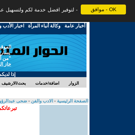
موافق - OK
لتوفير افضل خدمة لكم ولتسهيل عملي
أخبار عامة
-
وكالة أنباء المرأة
-
اخبار الأدب و
الموقع
يسارية
"من أج
حاز ال
إذا لديك
الزوار
اضافة/خدمات
بحث/الارشيف
الصفحة الرئيسية
-
الادب والفن
-
ضحى عبدالرؤو
تبرعاتكم