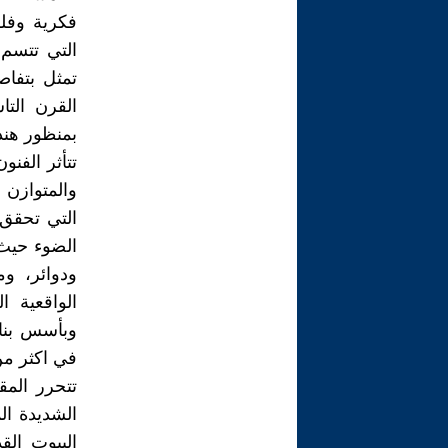
فكرية وفلس
التي تتسم 
تمثل بتفاص
القرن الت
بمنظور هند
تتأثر الفنو
والمتوازن ه
التي تحقق 
الضوء حيث 
ودوائر، وم
الواقعية ا
وبأسس بنائه
في اكثر من
تتحرر المق
الشديدة ال
البيوت الق