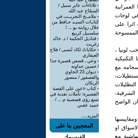
-
ثلاثاءات عابر سبيل /
العمرانية
السمّاح عبد الله
 في لوحات
-
ملامــح التجريــب في
كتابـات السيـد حـافظ من
 اثرا على
خلال روايته يو ... /
الممسوحة
سلسبيل كريبع
-
قناديل الحكمة / د. خالد
زغريت
ب لونيا ،
-
حكاياتْ تَكاد تُنسى / فلاح
العيفاري
التكنيكية
-
وعي ـ قصص قصيرة جدا
/ حسين جداونه
نسجامه مع
-
ديوان 23 الحاوي
مستطيلات،
والعصفور / منصور
الريكان
التظليلات
-
كتاب «عين على القصة
الشرقية،
القصيرة: تأملات نقدية في
تسع رؤى قصصية م ... /
ان الواضح
حميد عقبي
المزيد.....
ومقاييسها
المعجبين بنا على
اسواق او
تماشية مع
الفيسبوك