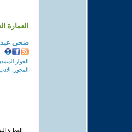
العمارة ا
ضحى عبدا
الحوار المتمدن-العدد: 4347 - 14
المحور: الادب
العمارة ال