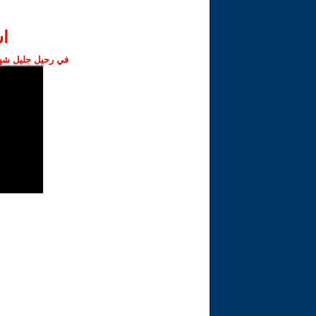
ا‫
في رحيل جليل شهبا