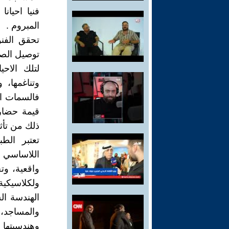
فنيا احيان
المبروم .
تحقق الفن
توصيل الصو
لتلك الاح
وتناغمها، 
فالسمات ال
قيمة حضار
ذلك من تأث
تعتبر الطب
اللاساسي ل
واقعية، وت
ولكلاسيكي
الهندسة ا
والمساجد، و
وهندسيتها 