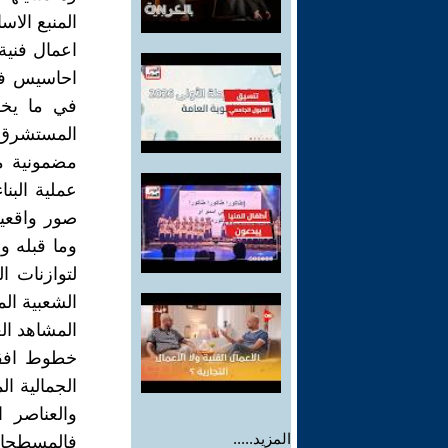
المنبع الاس
اعمال فنية
احاسيس فني
في ما يخص
المستشرق 
مضمونية مر
عملية البن
صور واقعية
وما قبله وم
لتوازنات ال
الشعبية الم
المشاهد ال
خطوط افقي
الجمالية ال
والعناصر ا
المزيد.....
فالمسطحات 