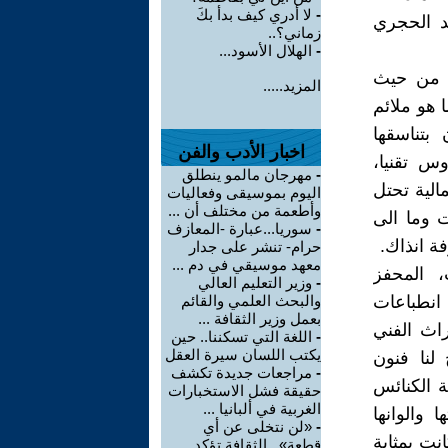
-
لا أدري كيف بدأ بكَ
قد الحجري
زماني؟..
-
الهلال الأسود...
ي من حيث
المزيد.....
 هو ملائم
بتناسقها
اخبار الأدب والفن
وس تقنيا،
-
مهرجان مالمو ينطلق
لية تحتل
اليوم بموسيقى وفعاليات
وأطعمة من مختلف أن ...
 وما الى
-
سوريا...عبارة -المعازف
ة انذاك.
حرام- تنشر على جدار
معهد موسيقي في دم ...
ت، المحفز
-
وزير التعليم العالي
انطباعات
والبحث العلمي والقائم
بعمل وزير الثقافة ...
راث الفني
-
اللغة التي تسكننا.. حين
يكتب اللسان سيرة العقل
لنا فنون
-
مراجعات جديدة تكشف
 الكنائس
حقيقة فشل الاستخبارات
الغربية في ألبانيا ...
ا والوانها
-
«لن نتخلى عن أي
نت بمثابة
قطعة».. الثقافة تؤكد