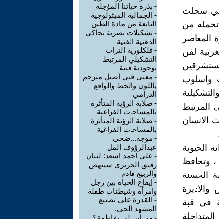
-
بذرة حياتنا المؤجلة
لتي سجلت
-
الجمالية الميثولوجية
 تحمله من
النابعة من مادة الطين
-
تشكيلات بصرية تحاكي
ة المعاصر
الذهنية الفنية
-
فلكلورية التراث
غربية لفن
التشكيلي المرتبط
مستشرقين
بوجودية فنية
-
معنى فني أصيل مترجم
ت واسلوب
باللون والخط والواقع
لتشكيلية
الدرامي
-
صلابة الرؤية المتأثرة
ي المرتبط
بالمساحات الفراغية
ت الانسان
-
صلابة الرؤية المتأثرة
بالمساحات الفراغية
-
موجة...ضحى
ه الحيوية
عبدالرؤوف المل
-
علي احمد اسعد: لبنان
 ، وتحافظ
رفيق الحريري سينهض
والربيع قادم
بة الحسنة
-
إيقاع الحياة بين رجل
 والاديرة
وامرأة وشيطنات طفلة
-
القدرة على تصنيع
ة في قبة
المشهد الحي.
المتداخلة
-
من أين لي بفاطمة؟