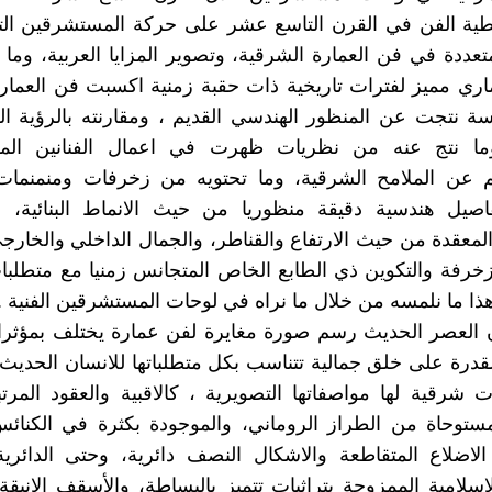
ية الفن في القرن التاسع عشر على حركة المستشرقين ا
عددة في فن العمارة الشرقية، وتصوير المزايا العربية، وما
ري مميز لفترات تاريخية ذات حقبة زمنية اكسبت فن العمار
ة نتجت عن المنظور الهندسي القديم ، ومقارنته بالرؤية ال
وما نتج عنه من نظريات ظهرت في اعمال الفنانين ال
هم عن الملامح الشرقية، وما تحتويه من زخرفات ومنمنما
اصيل هندسية دقيقة منظوريا من حيث الانماط البنائية، وا
لمعقدة من حيث الارتفاع والقناطر، والجمال الداخلي والخارج
لزخرفة والتكوين ذي الطابع الخاص المتجانس زمنيا مع متطلبا
وهذا ما نلمسه من خلال ما نراه في لوحات المستشرقين الفنية .
 العصر الحديث رسم صورة مغايرة لفن عمارة يختلف بمؤثرات
درة على خلق جمالية تتناسب بكل متطلباتها للانسان الحديث
ت شرقية لها مواصفاتها التصويرية ، كالاقبية والعقود المرت
ستوحاة من الطراز الروماني، والموجودة بكثرة في الكنائس
لاضلاع المتقاطعة والاشكال النصف دائرية، وحتى الدائري
اسلامية الممزوجة بتراثيات تتميز بالبساطة، والأسقف الانيقة 