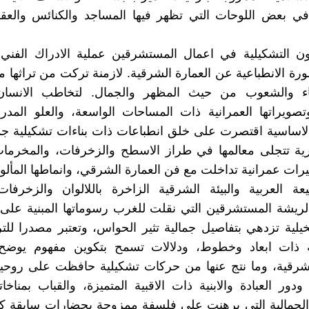
ا في بعض اللوحات التي تظهر فيها المساجد والكنائس والع
ون التشكيلية في اعمال المستشرقين عملية الادراك الفن
رة الانطباعية عن العمارة الشرقية. لازمنة تركت من تراثها ما
ياء والشعوب من حيث المظهر والجمال. لتخاطب الانسان 
وتصويراتها العمرانية ذات المساحات الواسعة، والعلو المدر
اساسية اقتصرت على خلق انطباعات ذات بناءات تشكيلية جما
ية تتجلى معالمها في طراز الاسطح والزخرفات، والمخرمات
يرات عمرانية تداخلت مع فن العمارة الشرقي، وانماطها المألوف
يعة العربية والبيئة الشرقية الزاخرة باللالوان والزخرفا
ريشة المستشرقين التي نقلت للغرب رسوماتها المبنية على 
خيلية تزدهي بتفاصيل جمالية تثير الحواس، وتعتبر مصدرا للت
ة ذات ابعاد وخطوط، ودلالات تسمح بتكوين مفهوم يوضح 
لشرقية، وما نتج عنها من حركات تشكيلية حافظت على روحية
دور العبادة والابنية ذات الاقبية المتميزة، والقباب بمناخاته
الجمالية التي برهنت على فلسفة ممزوجة بحضارات سابقة كا