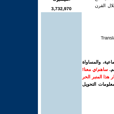
ال القرن
3,732,970
Transl
اعية، والمساواة
م.
ساهم/ي معنا!
رار هذا المنبر الحر
معلومات التحويل