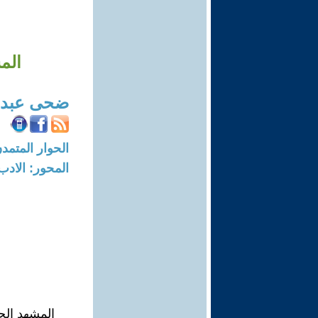
الم
ضحى عبدا
الحوار المتمدن-العدد: 4472 - 4
المحور: الادب
المشهد الح