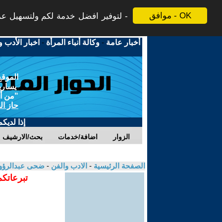
موافق - OK
لتوفير افضل خدمة لكم ولتسهيل عملي
أخبار عامة
-
وكالة أنباء المرأة
-
اخبار الأدب و
الموقع
يسارية
"من أج
حاز ال
إذا لديك
الزوار
اضافة/خدمات
بحث/الارشيف
الصفحة الرئيسية
-
الادب والفن
-
ضحى عبدالرؤو
تبرعاتكم