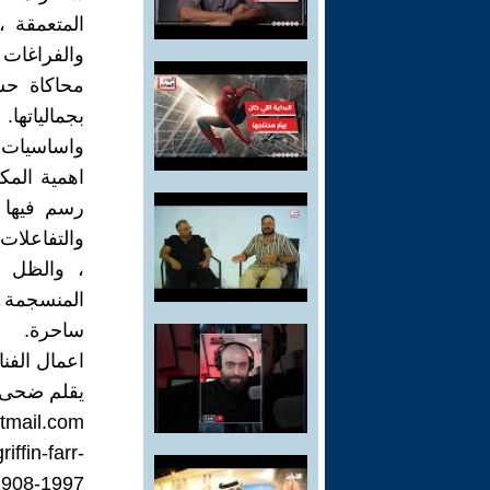
المتعمقة ،
والفراغات ا
محاكاة حس
بجمالياتها
واساسيات 
اهمية المك
رسم فيها ا
والتفاعلات 
، والظل ، 
المنسجمة 
ساحرة.
اعمال الفنان شارلز غريفي
يقلم ضحى 
mail.com
ffin-farr-
1908-1997