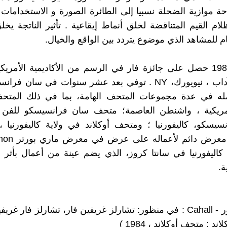
موازية الضحلة نسبيا إلى الطائرة الصورة و الاستخدامات 
لام القيم المتناقضة لخلق أنماط إيقاعية . تأثير الناتجة يخل
م للمشاهد الذي موضوع يتردد بين الواقع والخيال.
في عام 1987 حصل على جائزة فار في الرسم من الأكاديمية الأمري
الفنون والآداب ، نيويورك، NY . توفي بعد عشر سنوات في سان ف
ه في عدة مجموعات المتحف الهامة، بما في ذلك المتح
أمريكية ، واشنطن العاصمة؛ متحف سان فرانسيسكو للفن 
يسكو، كاليفورنيا ؛ ومتحف أوكلاند في ولاية كاليفورنيا ، 
كاليفورنيا في سانتا كروز، الذي يضم عينة من أعمال بأثر
ة.
د : متحف أوكلاند ، 1984 )