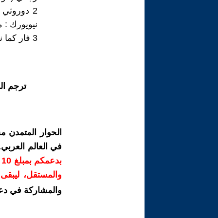
2 دوروثي 
نيويورك : متحف 
3 فار كما نقلت في تشارلز فار غريفين : A بأثر رجعي ، 1984 .
ترجم ال
الحوار المتمدن م
في العالم العربي
ب
والمستقل، ليبقى ص
والمشاركة في دع