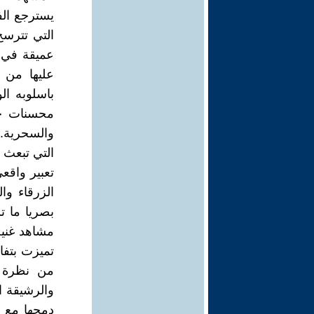
التي تترس
عميقة في ت
عليها من ز
باسلوبه ال
محسنات جم
والسحرية. 
التي تبعث ع
تعبير واقع
الزرقاء وا
بصريا ما 
مشاهد غنية 
تميزت بتفا
من نظرة وا
والرشيقة ان
دمجها مع 