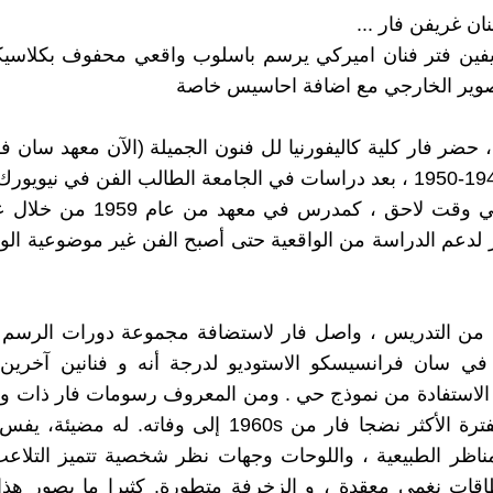
نان غريفن فار ...
يفين فتر فنان اميركي يرسم باسلوب واقعي محفوف بكلاسيك
تصوير الخارجي مع اضافة احاسيس خاصة
 حضر فار كلية كاليفورنيا لل فنون الجميلة (الآن معهد سان 
للفنون ) 1948-1950 ، بعد دراسات في الجامعة الطالب الفن في نيو
لدعم الدراسة من الواقعية حتى أصبح الفن غير موضوعية الو
ه من التدريس ، واصل فار لاستضافة مجموعة دورات الرسم ا
في سان فرانسيسكو الاستوديو لدرجة أنه و فنانين آخرين
الاستفادة من نموذج حي . ومن المعروف رسومات فار ذات و
. تواريخ الفترة الأكثر نضجا فار من 1960s إلى وفاته. له 
مناظر الطبيعية ، واللوحات وجهات نظر شخصية تتميز التلاعب
اقات نغمي معقدة ، و الزخرفة متطورة. كثيرا ما يصور هذا