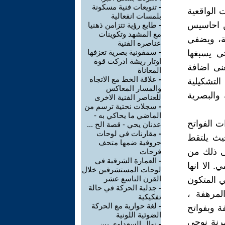
-
تنويعات فنية مسكونة
charles g) كل الانطباعات الواقعية
بلمسات انفعالية
ن احاسيس
-
طابع رؤية تتزامن ذهنيا
مع المشهد وتكوينات
ية، ويضفي
عناصره الفنية
-
سمفونية بصرية تعزفها
تي يسبغها
اوتار ريشة ادركت قوة
عنى اضافة
المعاناة
-
علاقة الخط مع الاتجاه
لتشكيلية
والمسار المعاكس
 والبصرية
للعناصر الفنية الاخرى
-
سجلات نحتية ترسم من
الماضي ما يحاكي به -
ت الفواتح
عدنان يحي - قصة الح ...
-
مقارنات في لوحات
حيث يلتقط
حروفية ضمها متحف
ى ذلك من
فرحات
-
العمارة الشرقية في
 الا انها
لوحات المستشرقين خلال
القرن التاسع عشر
ي المتكون
-
جدلية الحركة في حالة
لمرهفة ،
تفكيكية
-
لغة حوارية مع الحركة
فة وبفواتح
الضوئية اللونية
رنة نوحي
-
نوال السعداوي بين