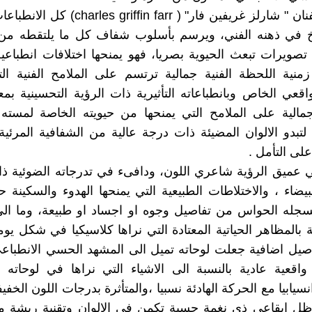
يسترجع الفنان " شارلز غريفين فار" ( riffin farr
خ في ذهنه الفني، ويرسم بأسلوب شفاف كل ما يلتقطه م
صويرات تبعث الحيوية بصريا، فهو يمنحها اختلافات انطباع
منية اللحظة الفنية جمالية ترتسم على الملامح الفنية ال
واقعي الخاص وبانطباعاته التأثيرية ذات الرؤية التحسينية بم
الية على الملامح التي يمنحها من حيويته الخاصة لمسته ا
لتبدو الالوان المضيئة ذات درجة عالية من الشفافية المرئية
لى التأمل .
ي عميق الرؤية شاعري اللون، ودافىء في تدرجاته الضوئية ذا
لبيضاء ، والاختلاطات الطبيعية التي يمنحها الهدوء والسكينة 
تسجله الحواس من تفاصيل وجوه او اجساد او طبيعة، وما ال
بالمظاهر الحياتية المعتادة التي نراها كلاسيكيا في شكل يومي.
صيل اضافية جعلت لوحاته تميل الى المشهد الحسي الانطباع
قعية عادية بالنسبة الى الاشياء التي نراها في لوحاته ا
سيابيا مع الحركة الهادئة نسبيا ،والمتأثرة بدرجات اللون الخفي
ظل ايقاعي ذي نغمة حسية تكمن في الالوان وتقنية ريشة م