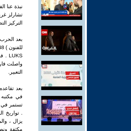
نبذة عنا الف
تشارلز غر
التركيز ال
بعد الحرب،
واصلت فار 
التعبير.
بعد تقاعد
في مكتبه 
تستمر في 
يزال ، وال
مكثفة ونط