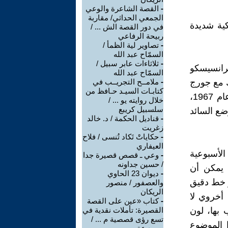
-
القصة الشاعرة والوعي
الجمعي الحداثي/ مقاربة
ية شديدة
في دور القصة الش ... /
ربيحة الرفاعي
-
تصاوير لية الظمأ /
السمّاح عبد الله
-
ثلاثاءات عابر سبيل /
فرانسيسكو
السمّاح عبد الله
يورك مع جورج
-
ملامــح التجريــب في
كتابـات السيـد حـافظ من
LUKS . في وقت لاحق ، كمدرس في معهد من عام 1959 من خلال عام 1967،
خلال روايته يو ... /
سلسبيل كريبع
ضع السائد
-
قناديل الحكمة / د. خالد
زغريت
-
حكاياتْ تَكاد تُنسى / فلاح
العيفاري
لأسبوعية
-
وعي ـ قصص قصيرة جدا
/ حسين جداونه
 يمكن أن
-
ديوان 23 الحاوي
 خط دقيق
والعصفور / منصور
الريكان
مضيئة، يفس أخروي لا
-
كتاب «عين على القصة
 بها، لون
القصيرة: تأملات نقدية في
تسع رؤى قصصية م ... /
 الموضوع