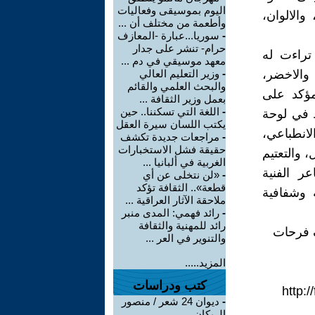
اليوم بموسيقى وفعاليات
والالوان،
وأطعمة من مختلف أن ...
-
سوريا...عبارة -المعازف
حرام- تنشر على جدار
تراءت له
معهد موسيقي في دم ...
 والاخضر،
-
وزير التعليم العالي
والبحث العلمي والقائم
مؤكد على
بعمل وزير الثقافة ...
-
اللغة التي تسكننا.. حين
ط في لوحة
يكتب اللسان سيرة العقل
لانطباعي،
-
مراجعات جديدة تكشف
حقيقة فشل الاستخبارات
 والتعتيم
الغربية في ألبانيا ...
ر الفنية
-
«لن نتخلى عن أي
قطعة».. الثقافة تؤكد
 وشفافية
ملاحقة الآثار العراقية ...
-
رائد فهمي: المدى منبر
رائد للمهنية والثقافة
والتنوير في العر ...
المزيد.....
كتب ودراسات
http:/
-
ديوان 24 شعر / منصور
الريكان