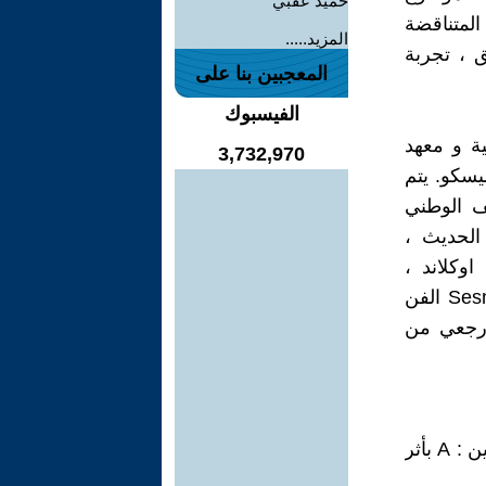
حميد عقبي
المتناقضة
المزيد.....
ق ، تجربة
المعجبين بنا على
الفيسبوك
كية و معهد
3,732,970
رانسيسكو. يتم
ف الوطني
الحديث ،
اوكلاند ،
كاليفورنيا. معرض دائم لأعماله على عرض في معرض ماري بورتر Sesnon الفن
 رجعي من
كريستينا أور - Cahall : في منظور: تشارلز غريفين فار، تشارلز فار غريفين : A بأثر