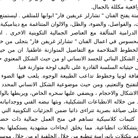
اقعية مكللة بالجمال.
ة يفتح الفنان " تشارلز عريفين فار" ابوابها للمتلقي . ليستمت
، والفواصل، والضوء، والظل، والالوان المتناغمة مع ديناميكية 
 الدرامية المتآلفة مع العناصر الجمالية التكوينية الاخرى . ا
حسوس في اعمال الفنان " تشارلز غريفن فار" يتجلى من خلا
لخطوط المتلاحمة مع التفاصيل المتوازنة عاطفيا. ان من ح
 الشكل البنائي للجسد الانساني او من حيث الشكل المعنوي 
حيثياته السلسة القادرة على تاليف لوحة متوازنة فنيا.
ة لونيا وخطوط تداعب الطبيعة الوجوه. يلعب فيها الضوء د
فتيح والتعتيم، ومن حيث موضوعية الشكل الانساني المحدد 
الاشكال والاحجام ، ويضفي عليها سحره الخاص، ويربطها بالوا
من خلاله الانطباعات التشكيلية، وبثها نبضه الفني ووجدانياته
لى صياغة بصرية تتراءى ذاتيا ضمن الجزئيات التكوينية التي ي
 كثيمات كلاسيكية تساهم في منح العمل جمالية ذات ح
وبتشكلات انطباعية. مما يخلق ايحاءات مشهدية يستكملها ب
بتكتلات بانورامية تنطبع من خلال الخلفية او من خلال موس