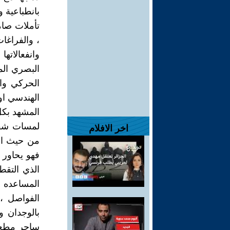
بانطباعية و
تأملات صامت
، والفراغات
وانفعالاتها
البصري الم
الحركي وا
الهندسي او
المشهد بكل 
لمسات شفاف
اخر الافلام
من حيث الت
فهو يحاور 
الذي التقط 
المساعده ع
الفواصل ،
بالوجدان 
ساحر مطعم 