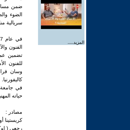
ضمن مساحة 
الضوء والظ
سريالية منا
المزيد.....
تضمين عمل
للفنون ال
وسان فرانس
في جامعة 
حياته المهني
مصادر :
رجعي ( اوكلان