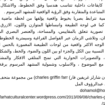
 كايقاعات داخلية تتناسب هندسيا وفق الخطوط، والاشكال، 
لمتباعدة والمتقاربة وفق الرؤية الواقعية للمشهد المرسوم .
ية تترابط بصريا بخيوط واقعية يؤلفها من لحظة ماضية 
. كما في لوحة الطبيعة وانبساطها المتوازن واللون، الازرق
تصورية تتعلق بالمقاييس، والمساحة، والعنصر البصري ال
ان، وتلاشي الزمان عبر الفواصل الفراغية وسيمترية الخطو
لوجه الاكثر واقعية من لوحات الطبيعىة المغمورة بالحس ا
النسبية بين الكل والجزء او بين اللون والضوء، والخط، والشكل،
والتصويرات الحوارية التي تمنح المتلقي الافكار والمشاع
مع الموضوع ، والاسلوب وشمولية المشهد المرسوم برقة
ن فار) charles griffin farr) من مجموعة متحف فرحات
عبدالرؤوف المل
dohamol@hot
/farhatculturalcenter.wordpress.com/2013/09/08/charles-gri
/