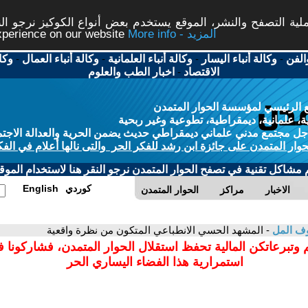
ة التصفح والنشر، الموقع يستخدم بعض أنواع الكوكيز نرجو النق
More info - المزيد
experience on our website
الفن
-
وكالة أنباء اليسار
-
وكالة أنباء العلمانية
-
وكالة أنباء العمال
-
وكا
الاقتصاد
-
اخبار الطب والعلوم
 الرئيسي لمؤسسة الحوار المتمدن
، علمانية، ديمقراطية، تطوعية وغير ربحية
ل مجتمع مدني علماني ديمقراطي حديث يضمن الحرية والعدالة الاجتم
حوار المتمدن على جائزة ابن رشد للفكر الحر والتى نالها أعلام في الفك
م مشاكل تقنية في تصفح الحوار المتمدن نرجو النقر هنا لاستخدام الموقع
كوردي
English
الاخبار
مراكز
الحوار المتمدن
ف المل
- المشهد الحسي الانطباعي المتكون من نظرة واقعية
 وتبرعاتكن المالية تحفظ استقلال الحوار المتمدن، فشاركونا 
استمرارية هذا الفضاء اليساري الحر