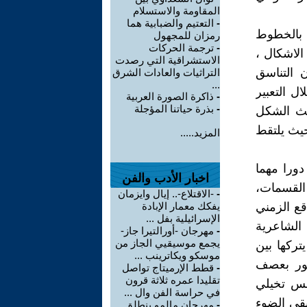
المقاومة والاستسلام
-
التعتيم والضبابية هما
ع بالخطوط
رمزان للمجهول
-
ترجمة الحركات
الاشكال ،
الاستشراقية التي رصدت
ن التناسق
التراثيات والعادات الشرق
...
ل التعبير
-
ذاكرة الصورة العربية
-
بذرة حياتنا المؤجلة
يث الشكل
حيث يلتقط
المزيد.....
ورا مهما
اخبار الأدب والفن
القسمات،
-
-الاقتلاع-.. إيال وايزمان
قع الزمني
يفكك معمار الإبادة
الإسرائيلية بفل ...
 الشاعرية
-
مهرجان -أورالتيرا جاز-
يجمع موسيقيي الجاز من
تركها بين
موسكو ويكاترينب ...
ضور بعصف
-
قطط الإرميتاج تواصل
تقليدا عمره ثلاثة قرون
حس تخيلي
في حراسة الفن وال ...
يقى الضوء
-
مهرجان مالمو ينطلق