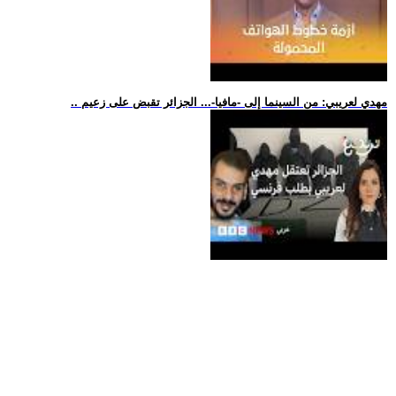
.. مهدي لعريبي: من السينما إلى -مافيا-... الجزائر تقبض على زعيم