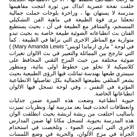
خلقت نفحة عصرية انذاك من ثورة انتجت مفاهيمها
مدرسة لا يستهان بها ، وزاخرة بلوحات حملت جمالية
تجعلنا نرى قوة الطبيعة في ماهية الفن التشكيلي
المنسجم، والمتنافر مع الطبيعة في آن ، بحيث يستطيع
الفنان بث انطباعاته الضوئية طبيعة خاصة به بحيث تبدو
متوازية مع المناظر الاخرى التي نراها في الطبيعة . كما
في لوحة " ماري ارماندا لويس" Mary Amanda Lewis) )
التي تتارجح بين المماثلة والتعبير في بث الالوان تغيرات
ضوئية مختلفة من حيث المزج التقني المحافظ على
كلاسيكية لا تخلو من خطوط اولى بنائية، ومنظور
سيمتري طبعها بهندسة تماثلت فيها الرؤى الطبيعية بحيث
يشعر المتلقي بطبيعتها الجمالية بكل تفاصيلها الانطباعية
المؤثرة في النفس ، وفي لوحة تسجل فيها الالوان
انطباعاتها الخاصة.
حيوية انطباعية وضعت هذه الميزة ضمن جدليات
وانعطافات اتخذت فيما بعد مدرسة لها، ونظريات تميزت
بأساليب اختلفت من ريشة لريشة بحيث انطلقت الوان
هذه المدرسة بحيوية. لتسجل مكانا لها ضمن المدارس
الاخرى التي ابصرت الضوء ، وتلخصت في استخدام
الجرأة في مزج الألوان، والحرية في وضع اللمسات