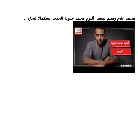
.. محمد علام وهيثم سعيد: ألبوم محمد عدوية الجديد استكمالا لنجاح