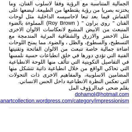
الجمالية المتناسبة مع الرؤية وفقا لاسلوب الفنان، وما
يختزنه بصريا من رؤية يقتطعها من الطبيعة. ليضعها على
القماش فيما بعد تبعا لاحاسيسه الداخلية مثل لوحات
الفنان " روي براون " ( Roy Brown) المملوءة بالضوء
المنبعث من الابيض المشبع لانعكاسات الالوان الاخرى
مثل الاخضر والازرق والشفافية المرئية المندمجة مع
التسطيح، والسطوع، والظل ، والضوء. مما يمنح اللوحات
اضاءة جمالية خاصة تنبعث من الالوان الفاتحة وتقنيتها
الفنية التي تؤدي دورها في خلق انطباعات حسية نلمسها
في التفاصيل التكوينية التي تتألف منها اللوحة الانطباعية
التي تحاكي الواقع من خلال انطباعية ذاتية تتشكل منها
المضامين الاسلوبية، والمفاهيم الاخرى ذات التحولات
التي تعكس النظرة الانطباعية داخل الحس الانساني.
بقلم ضحى عبدالرؤوف المل
dohamol@hotmail.com
icanartcollection.wordpress.com/category/impressionism