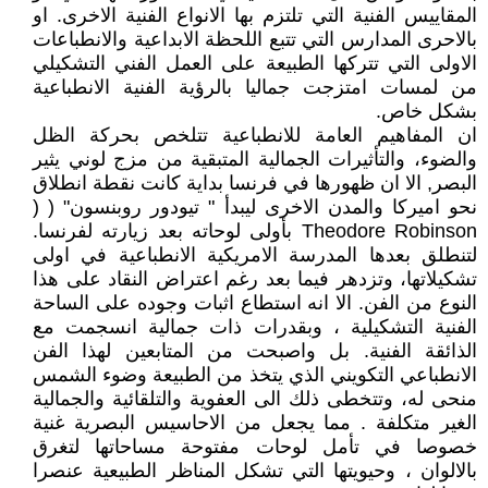
المقاييس الفنية التي تلتزم بها الانواع الفنية الاخرى. او
بالاحرى المدارس التي تتبع اللحظة الابداعية والانطباعات
الاولى التي تتركها الطبيعة على العمل الفني التشكيلي
من لمسات امتزجت جماليا بالرؤية الفنية الانطباعية
بشكل خاص.
ان المفاهيم العامة للانطباعية تتلخص بحركة الظل
والضوء، والتأثيرات الجمالية المتبقية من مزج لوني يثير
البصر, الا ان ظهورها في فرنسا بداية كانت نقطة انطلاق
نحو اميركا والمدن الاخرى ليبدأ " تيودور روبنسون" ( (
Theodore Robinson بأولى لوحاته بعد زيارته لفرنسا.
لتنطلق بعدها المدرسة الامريكية الانطباعية في اولى
تشكيلاتها، وتزدهر فيما بعد رغم اعتراض النقاد على هذا
النوع من الفن. الا انه استطاع اثبات وجوده على الساحة
الفنية التشكيلية ، وبقدرات ذات جمالية انسجمت مع
الذائقة الفنية. بل واصبحت من المتابعين لهذا الفن
الانطباعي التكويني الذي يتخذ من الطبيعة وضوء الشمس
منحى له، وتتخطى ذلك الى العفوية والتلقائية والجمالية
الغير متكلفة . مما يجعل من الاحاسيس البصرية غنية
خصوصا في تأمل لوحات مفتوحة مساحاتها لتغرق
بالالوان ، وحيويتها التي تشكل المناظر الطبيعية عنصرا