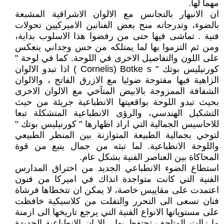
مهما لها.
ان الانبهار بالتجانس مع الالوان الاشراقية المشبعة
بالضوء، وتدرجاته منح بعض الفنانين الاميركيين تحولات
فنية . تماشى فيها حتى من رفضوا هذا الاسلوب بداية،
ومن ثم التزموا بها لما يمتلكه من حس وجداني ينعكس
على اللون والتفاصيل الاخرى في اللوحة. كما في لوحة "
كورنيليس بوتك " Cornelis) Botke s ) اذا تبدو الالوان
الزاهية فيها مفتوحة ضوئيا مع الازرق الفاتح ، والالوان
الشفافة الممزوجة بالابيض المتآخي مع الالوان الاخرى
بحيث تبدو اللوحة بواقعيتها الانطباعية جريئة من حيث
التشكيل الهندسي، والرؤى الانطباعية المتشكلة تبعا
للاحاسيس الجمالية التي اراد اظهارها " كورنيليس بوتك "
لتوحي بجمالية الطبيعة المتوازنة بين المنظر الطبيعي
واللوحة الانطباعية. لما تبثه من جمال ينبع من قوة
المحاكاة بين العناصر الفنية بشكل عام.
استطاع الضوء الانطباعي الجديد من اختراق المدارس
الفنية التي كانت متواجدة انذاك في اميركا من فنون
اعتمدت على مقاييس خاصة، لا يمكن ان تتخطاها فرشاة
فنان تسعى الى التحرر والتفلت من كلاسيكية خافظت
على مستوياتها الانواع الفنية التي يرجع تاريخها الى ازمنة
ما زالت المتاحف تحتفظ بها . الا ان الانطباعية الجديدة