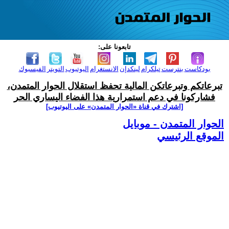
تابعونا على:
بودكاست
بنترست
تيلكرام
لينكدإن
الانستغرام
اليوتيوب
التويتر
الفيسبوك
تبرعاتكم وتبرعاتكن المالية تحفظ استقلال الحوار المتمدن،
فشاركونا في دعم استمرارية هذا الفضاء اليساري الحر
[اشترك في قناة ‫«الحوار المتمدن» على اليوتيوب]
الحوار المتمدن - موبايل
الموقع الرئيسي