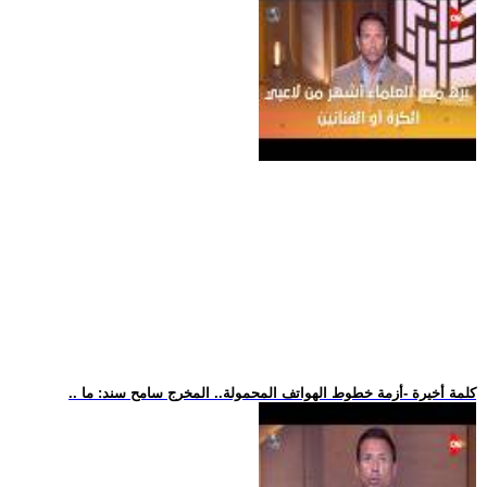
.. كلمة أخيرة -أزمة خطوط الهواتف المحمولة.. المخرج سامح سند: ما