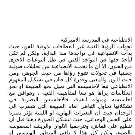
الانطباعية في المدرسة الاميركية
تحولت الرؤية الفنية عبر انعطافات تذوقية للفن، حيث
بدأت الانطباعية في تواجدها منذ البداية، ولكن لم تكن
لتأخذ حقها في التواجد الفني في ظل النوعيات الاخرى
من الفنون. الا أن ما تحمله الانطباعية من تحليلات ضوئية
جعلتها في تحولات تتنوع رؤاها من حيث الجوهر، ومن
حيث اللون والمعنى وقدرة كل فنان في تشكيل المفهوم
الانطباعي تبعا لاحاسيسه التي تميل نحو الطبيعة او نحو
انعكاسات يراها هو تبعا لمفاهيمه الفنية ، وتتوافق مع
احاسيسه وميوله الفنية، فالاحاسيس البصرية في
تشكلاتها تحاول التباهي امام الطبيعة التي تتسرب الى
الوجدان حيث ان التغيرات النهارية او الليلية تؤثر بصريا
على الحس الوجداني، حيث تتشكل الصورة ذهنيا قبل ان
تنطبع على قماش، وتترجمها الالوان والريشة المغموسة
بالضوء، ولكن كل هذا لا يلغي المنظور الهندسي او