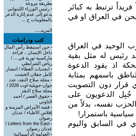
بطريقة مروعة
ريداً ترتبط به كبائر
-
رئيس الوزراء الليتواني
يدعو إلى عدم إثارة الذعر
 نحن في العراق او في
بالمعلومات ح ...
المزيد.....
كتب ودراسات
ب الوحيد في العراق
-
حين استيقظ رأس المال
داخل الإنسان .. قراءة
جد رئيس له مثل بقية
ماركسية ثورية في ... /
كة اذ يقود الدعوة
رياض الشرايطي
-
ابجديات العطاء / انتصار
طق باسمهم بمثابة
كامل جفلان الخشت
-
مجلة سلاح النقد، عدد
 قرار دون التصويت
جوان-جويلية-اوت 2026 /
مجلة سلاح النقد
ُبِل الدعويون على
-
حقوق العصر / أحمد
التاوتي
زب نفسه، بدلاً من
-
قصة الأمراض المزمنة و
سياسية باستمرار!
إفلاس الأطباء / عدنان
رضوان
ي في السابق واليوم
Letters from the East /
-
عدنان رضوان
.
-
العولمة الرأسمالية: