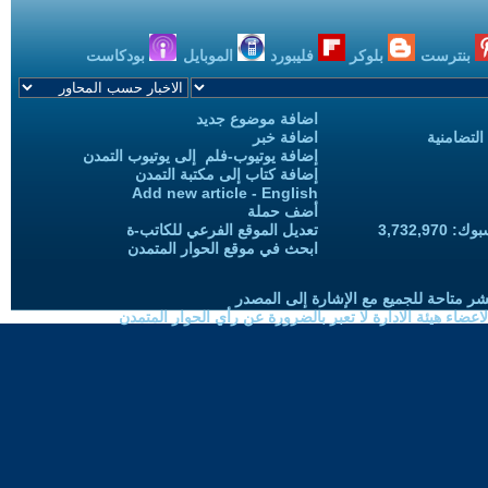
بنترست
بلوكر
فليبورد
الموبايل
بودكاست
اضافة موضوع جديد
التضامنية
اضافة خبر
إضافة يوتيوب-فلم إلى يوتيوب التمدن
إضافة كتاب إلى مكتبة التمدن
Add new article - English
أضف حملة
3,732,97
تعديل الموقع الفرعي للكاتب-ة
ابحث في موقع الحوار المتمدن
شر متاحة للجميع مع الإشارة إلى المصدر
ضاء هيئة الادارة لا تعبر بالضرورة عن رأي الحوار المتمدن