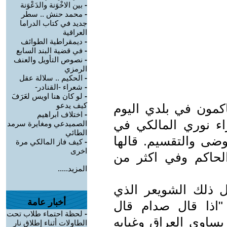
-
بين الاخْوَنة والدَعْوَنة
-
محمد حنش .. سطر
جديد في كتاب الدراما
العراقية
-
ديمقراطية الطوائف
-
في قضية البند السابع
-
نصوص التأويل والعنف
الرمزي
-
الحكيم .. سلالة عقل
-
شعراء -القنادر-
-
لو كان هنا اويس لعَرَفَ
كيف يدعو
اكمون في بلدي اليوم
-
اختلاف ابراهيم
اء نوري المالكي في
الصميدعي ومغايرة سرمد
الطائي
فوضى والتقسيم. قالها
-
كيف فاز المالكي مرة
اخرى
لحاكم وفي اكثر من
المزيد.....
ل ذلك الشويعر الذي
أخبار عامة
"اذا قال صدام قال
-
لحظة احتماء طلاب تحت
يساوي العراق وغيابه
الطاولات أثناء إطلاق نار