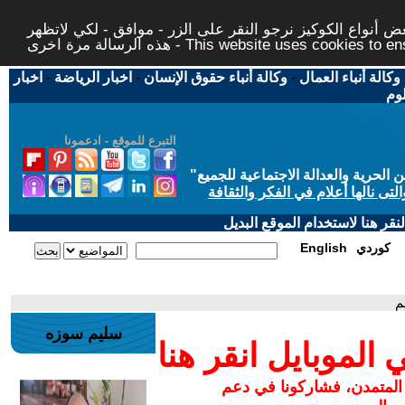
 أنواع الكوكيز نرجو النقر على الزر - موافق - لكي لاتظهر
This website uses cookies to ensure you ge
وكالة أنباء العمال
-
وكالة أنباء حقوق الإنسان
-
اخبار الرياضة
-
اخبار
لوم
التبرع للموقع - ادعمونا
حرية والعدالة الاجتماعية للجميع
"
تى نالها أعلام في الفكر والثقافة
قر هنا لاستخدام الموقع البديل
كوردي
English
م
سليم سوزه
لموبايل انقر هنا
 المتمدن، فشاركونا في دعم