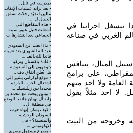
بمدرسة في تايل ...
-
بعد تزايد عمليات الإنقاذ..
ماليزيا تقيّد رحلات تسلق
الجبال ل ...
ا تنشغل احزابنا في
-
هذه المقاطع التي
أشعلت فتيل عبور سبتة
الم الغربي في صناعة
الجماعي بعد انتشارها ب
...
-
ماذا نعلم عن السعودي
عبدالله الشهري بعد تعيينه
قائدا للتحالف ...
-
قادة باكستان وتركيا
سبيل المثال، يتنافس
يتوجهون إلى السعودية..
يمقراطي، على برامج
هل يُعلن اتفاق دف ...
-
موقع أوكراني يشير إلى
ة العامة ولا احد منهم
اشتعال الحرب الباردة
مجددا بين زيلينسك ...
 لا احد مثلاً يقول
-
بوتين يبحث مع محمد بن
زايد آل نهيان هاتفيا الوضع
في منطقة ال ...
-
كيف يمكن إنهاء حرب
السودان الوحشية
ه وخروجه من البيت
والمنسية؟ - في
الإيكونومي ...
-
مصرع مسؤول مصري