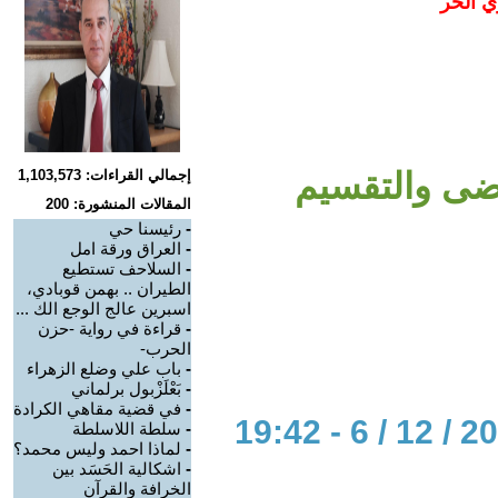
ي الحر
وضى والتقسيم
إجمالي القراءات: 1,103,573
المقالات المنشورة: 200
-
رئيسنا حي
-
العراق ورقة امل
-
السلاحف تستطيع
الطيران .. بهمن قوبادي،
اسبرين عالج الوجع الك ...
-
قراءة في رواية -حزن
الحرب-
-
باب علي وضلع الزهراء
-
بَعْلَزْبول برلماني
-
في قضية مقاهي الكرادة
-
سلطة اللاسلطة
-
لماذا احمد وليس محمد؟
-
اشكالية الحَسَد بين
الخرافة والقرآن