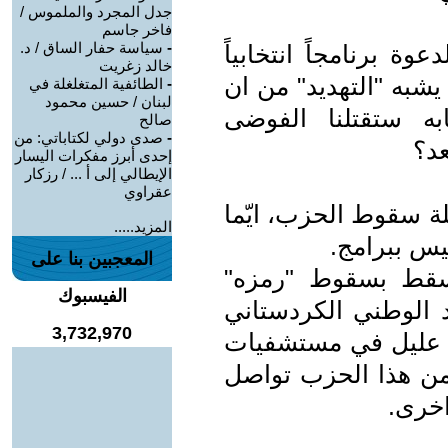
جدل المجرد والملموس /
فاخر جاسم
-
سياسة حفار الساق / د.
وة برنامجاً انتخابياً
خالد زغريت
يشبه "التهديد" من ان
-
الطائفية المتغلغلة في
لبنان / حسين محمود
به ستقتلنا الفوضى
صالح
-
صدى دولي لكتاباتي: من
عد؟
إحدى أبرز مفكرات اليسار
الإيطالي إلى أ ... / رزكار
عقراوي
ة سقوط الحزب، ايّما
المزيد.....
س ببرامج.
المعجبين بنا على
سقط بسقوط "رمزه"
الفيسبوك
 الوطني الكردستاني
3,732,970
حد عليل في مستشفيات
ة من هذا الحزب تواصل
اخرى.