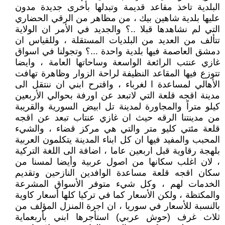
البلدية تاخذ مقاعد قديمة وتبدلها بأخرى جديدة مدون
عليها بلدية شاهين بيك ، من مظاهر من الرقي الحضاري
التي لم نشاهدها قبلا ..؟ والجديد في الأمر ان الولاية
تتألف من العديد من البلديات المستقلة ، وللقياس ان
دمشق العاصمة فيها بلدية واحدة ...؟ وتجولنا في اسواق
غازي عنتب الرائعة الواسعة وساحاتها العامة ، وايضا
تتوزع فيها المقاعد النظيفة لراحة الزوار وظاهرة تهافت
الأهالي لمساعدة ا لغرباء ، واقترح ابني ان ننتقل الى
مدينة اقجه قلعة التي لاتبعد عن اورفة بحوالي الأربعين
كيلو متراً والمجاورة لمدينة تل ابيض السورية والقريبة
من مدينتنا الرقه حيث ان غازي عنتاب تبعد عن اقجه
قلعة مئتي كليو متر والتي هي مركز قضاء ، والشيء
المحبب والمفيد فيها ان كل ابناء المدينة يتكلمون العربية
بلهجة رقاوية قبل اربعين عاما ، اضافة الى اللغة التركية
، لان اغلب سكانها من اصول عربية وأيضا لمسنا من
سكان اقجه قلعة مساعدة الوافدين النازحين وتقديم
الخدمات لهم ، وكل شيء متوفر الأسواق المشرعة
والمكتظة ، ولكن الأسعار كما في تركيا كلها أسعار كاوية
بالنسبة للأسعار في سوريا ، ان اجرة المنزل المؤلف من
ثلاث غرف (حوش عربي) استأجرها ابني بأربعماية