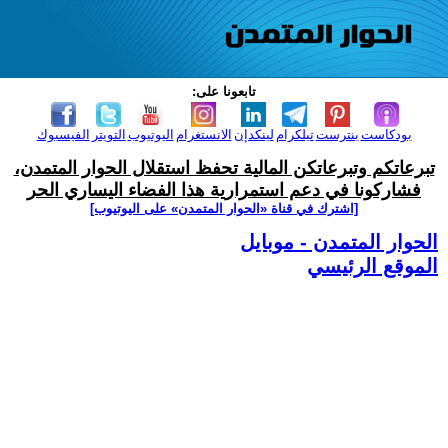
تابعونا على:
بودكاست
بنترست
تيلكرام
لينكدإن
الانستغرام
اليوتيوب
التويتر
الفيسبوك
تبرعاتكم وتبرعاتكن المالية تحفظ استقلال الحوار المتمدن،
فشاركونا في دعم استمرارية هذا الفضاء اليساري الحر
[اشترك في قناة ‫«الحوار المتمدن» على اليوتيوب]
الحوار المتمدن - موبايل
الموقع الرئيسي