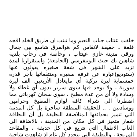
خلفت عنتاب جنات النعيم وما نبئت ان طريق الخلد اقجه
قلعة .. حقيقة لاتقاس كم هوالفرق شاسع بين جمال
ورقي مدينة غازي عينتاب ، وخاصة في رحاب بلدية
شاهين بك حيث اليونيفرسي (الجامعة) واستقرارنا لمدة
تزيد على الشهر في شقة صغيره يقولون عنها
(ستوديو)عبارة عن غرفة صغيره ومنتفعاتها باجر قدره
خمسماية ليرة تركية أي مايعادل الأربعين الف ليرة
سورية ، ولا يوجد فيها سوى سرير بدون أي غطاء ولا
وسادة ولا أي من عدة مطبخ ، سوى سخان كهربائي مما
اضطرنا الى شراء كافة لوازم المطبخ وحرامين
ووسادتين . .. للحقيقة المنطقة ساحرة بل كل المدينة
التي تتميز بحدائقها المتلاصقة النظيفة بل أن النظافة
شعار متميز في كل مكان من المدينة ، بالاضافة الى
العاب الاطفال التي تتربع في كل حديقة ، والمقاعد
المريحة ، والنظيفة التي تتجدد كل عام اذ شاهدت شاحنة