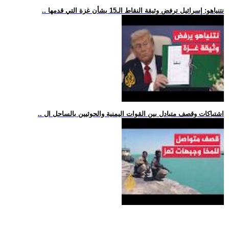
.. نتنياهو: إسرائيل ترفض وثيقة النقاط الـ15 بشأن غزة التي قدمها
.. اشتباكات وقصف متبادل بين القوات اليمنية والحوثيين بالساحل ال