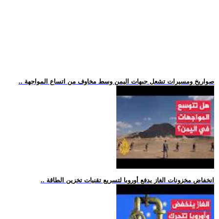
.. صواريخ ومسيرات تشعل جبهات اليمن وسط مخاوف من اتساع المواجهة
.. انخفاض مخزونات الغاز يدفع أوروبا لتسريع تقنيات تخزين الطاقة