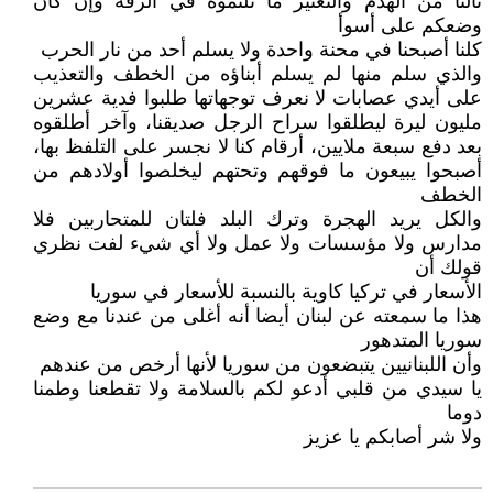
نالنا من الهدم والتعتير ما نلتموه في الرقة وإن كان
وضعكم على أسوأ
كلنا أصبحنا في محنة واحدة ولا يسلم أحد من نار الحرب
والذي سلم منها لم يسلم أبناؤه من الخطف والتعذيب
على أيدي عصابات لا نعرف توجهاتها طلبوا فدية عشرين
مليون ليرة ليطلقوا سراح الرجل صديقنا، وآخر أطلقوه
بعد دفع سبعة ملايين، أرقام كنا لا نجسر على التلفظ بها،
أصبحوا يبيعون ما فوقهم وتحتهم ليخلصوا أولادهم من
الخطف
والكل يريد الهجرة وترك البلد فلتان للمتحاربين فلا
مدارس ولا مؤسسات ولا عمل ولا أي شيء لفت نظري
قولك أن
الأسعار في تركيا كاوية بالنسبة للأسعار في سوريا
هذا ما سمعته عن لبنان أيضا أنه أغلى من عندنا مع وضع
سوريا المتدهور
وأن اللبنانيين يتبضعون من سوريا لأنها أرخص من عندهم
يا سيدي من قلبي أدعو لكم بالسلامة ولا تقطعنا وطمنا
دوما
ولا شر أصابكم يا عزيز