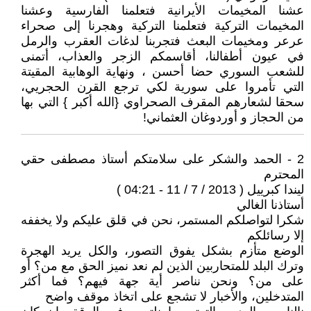
عشنا المخيمات الأيرانية فتعلمنا الفارسية وعشنا
المخيمات التركية فتعلمنا التركية وهجرنا إلى صحراء
عرعر ومخيمات البعث فتجربنا لدغات العقرب والرمل
في عيون أطفالنا، أقاسمكم الزجر والعذاب، أتمنى
للشعب السوري حضا أحسن ، ونهاية الوهابية المقيتة
التي تأمروا على سورية لكي ترجع القرن الحجريي،
سحقا لشعارهم المقرف الصحراوي {الله أكبر } التي بها
من الحجاز و أوردوغان العثماني!
2 - الحمد والشكر على سلامتكم أستاذ مصطفى حقي
المحترم
ليندا كبرييل ( 2013 / 7 / 11 - 04:21 )
أستاذنا الغالي
شكرا لتواصلكم المستمر، نحن في قلق عليكم ولا يخففه
إلا رسائلكم
الوضع متأزم بشكل يفوق التصور، والكل يريد الهجرة
وترك البلد للمتحاربين الذين لم نعد نميز الحق مع من؟ أو
على من؟ ونحن نناصر أية جهة فيهم؟ فما أكثر
المتدخلين، والأخبار لا تشجع على اتخاذ موقف واضح