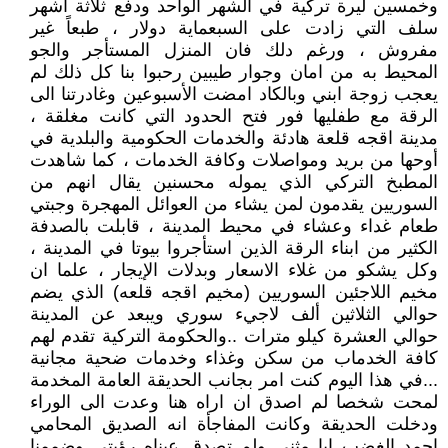
وخمسين ليرة تركية في الشهر الواحد ودفع ثلاثة اشهر
سلف التي زادت على السبعماية دولار ، طبعاً غير
مفروش ، ورغم دلك فان المنزل المستأجر والجو
المحيط به من امان وجوار طيبين رحبوا بنا كل ذلك لم
يعجب زوجة ابني وبالكاد امضت الأسبوعين وغادرتنا الى
الرقة مع طفليها فور فتح الحدود التي كانت مغلقة ،
مدينة اقجه قلعة هادئة والخدمات الحكومية والبلدية في
أوحها من بريد ومواصلات وكافة الخدمات ، كما شاهدت
المطبخ التركي الذي يموله محسنين يقال انهم من
السوريين يقدمون لمن يشاء من العوائل المهجرة وجبتي
طعام غداء وعشاء في محيط المدينة ، قابلت بالصدفة
الكثير من ابناء الرقة الذين استأجروا بيوتا في المدينة ،
وكل يشكو من غلاء الاسعار وبدلات الإيجار ، علما ان
مخيم اللاجئين السوريين (مخيم اقجه قلعه) الذي يضم
حوالي الثلاثين ألف لاجيء سوري ويبعد عن المدينة
حوالي العشرة كيلو مترات ..والحكومة التركية تقدم لهم
كافة الخدماب من سكن وغذاء وخدمات ضحية مجانية
...في هذا اليوم كنت امر بجانب الحديقة العامة المخدمة
لمحت شخصا لم اصدق ان اراه هنا وعدت الى الوراء
ودخلت الحديقة وكانت المفاجأة انه الصديق المحامي
احمد الغضب ابا مثنى ولم تصدق عيناه رؤيتي وضممنا