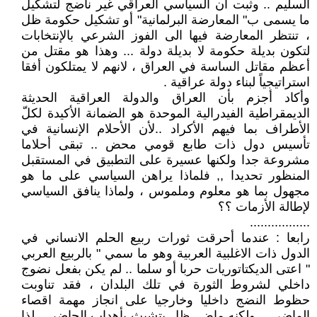
السليم .. وثبت أن السياسي العراقي غير ناضج لتشكيل
ما يسمى ب" المعارضة البرلمانية" أو تشكيل حكومة ظل
، تنتظر المعارضة فيها الى الفوز الشرعي بالإنتخابات
لتكون بديلة حكومة لا بديلة دولة ... وهذا هو مقتل من
أعظم مقاتل الساسة في العراق ، لانهم لا يمتلكون أفقا
استراتيجياً لبناء دولة عراقية .
وأكاد أجزم بأن العراق والدولة العراقية الحديثة
الديمقراطية الفيدرالية الموحدة هو الضمانة الأكيدة لكلّ
الأطراف بما فيهم الأكراد ..لأن الأحلام الإنسانية في
تأسيس دول ذات طابع قومي محض .. تبقى أحلاما
مشروعة جدا ولكنها عسيرة على التطبيق في المستقبل
المنظور تحديدا ,, فلماذا يراهن السياسي على ما هو
مجهول بما هو معلوم وملموس ، ولماذا ينافق السياسي
لإطالة الأزمات ؟؟
.................
رابعا : عندما أحرقت ثورات ربيع الحلم الانساني في
الدول ذات الاغلبية العربية وهو ما سمي " بالربيع العربي
" اعتى الديكتاتوريات حربا أو سلما .. لم يكن بفعل نضوج
داخلي لشروط الثورة في تلك البلدان ، فقد تناوبت
حظوط النضج داخليا وخارجيا على انجاز مهمة اقصاء
الماضي .. ولكنه ماض ٍ ظل يتشبث بأهداب الحاضر .. لذا