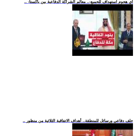
.. -أي هجوم استهداف للجميع-.. معالم الشراكة الدفاعية بين باكستا
.. حلف دفاعي ورسائل للمنطقة.. أهداف الاتفاقية الثلاثية من منظور