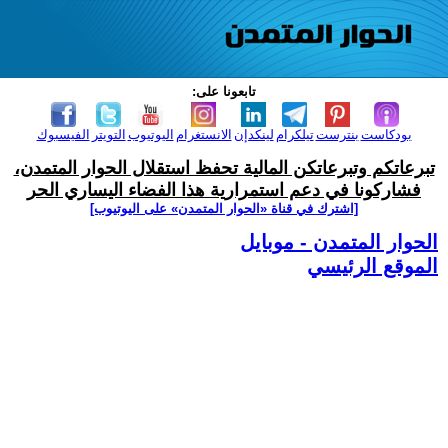
تابعونا على:
بودكاست
بنترست
تيلكرام
لينكدإن
الانستغرام
اليوتيوب
التويتر
الفيسبوك
تبرعاتكم وتبرعاتكن المالية تحفظ استقلال الحوار المتمدن،
فشاركونا في دعم استمرارية هذا الفضاء اليساري الحر
[اشترك في قناة ‫«الحوار المتمدن» على اليوتيوب]
الحوار المتمدن - موبايل
الموقع الرئيسي