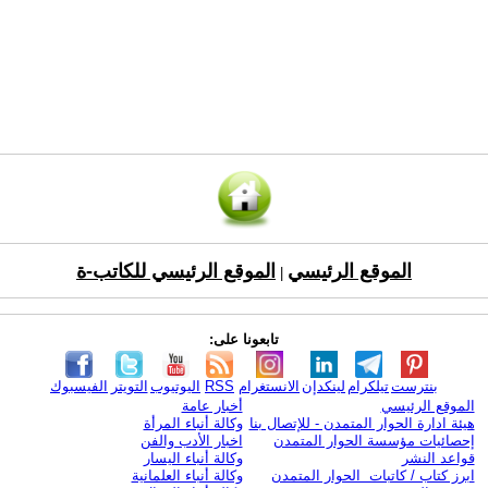
الموقع الرئيسي
الموقع الرئيسي للكاتب-ة
|
تابعونا على:
بنترست
تيلكرام
لينكدإن
الانستغرام
RSS
اليوتيوب
التويتر
الفيسبوك
الموقع الرئيسي
أخبار عامة
هيئة ادارة الحوار المتمدن - للإتصال بنا
وكالة أنباء المرأة
إحصائيات مؤسسة الحوار المتمدن
اخبار الأدب والفن
قواعد النشر
وكالة أنباء اليسار
ابرز كتاب / كاتبات الحوار المتمدن
وكالة أنباء العلمانية