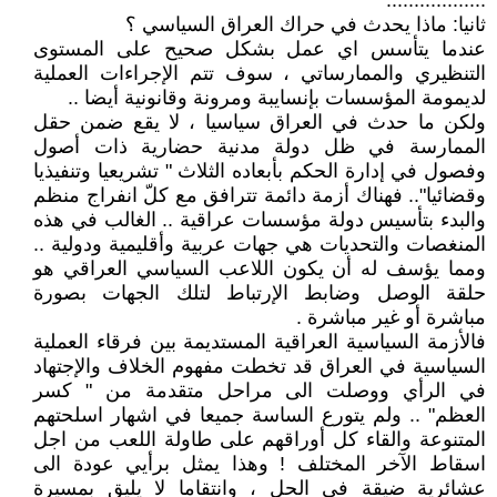
..................
ثانيا: ماذا يحدث في حراك العراق السياسي ؟
عندما يتأسس اي عمل بشكل صحيح على المستوى
التنظيري والممارساتي ، سوف تتم الإجراءات العملية
لديمومة المؤسسات بإنسايبة ومرونة وقانونية أيضا ..
ولكن ما حدث في العراق سياسيا ، لا يقع ضمن حقل
الممارسة في ظل دولة مدنية حضارية ذات أصول
وفصول في إدارة الحكم بأبعاده الثلاث " تشريعيا وتنفيذيا
وقضائيا".. فهناك أزمة دائمة تترافق مع كلّ انفراج منظم
والبدء بتأسيس دولة مؤسسات عراقية .. الغالب في هذه
المنغصات والتحديات هي جهات عربية وأقليمية ودولية ..
ومما يؤسف له أن يكون اللاعب السياسي العراقي هو
حلقة الوصل وضابط الإرتباط لتلك الجهات بصورة
مباشرة أو غير مباشرة .
فالأزمة السياسية العراقية المستديمة بين فرقاء العملية
السياسية في العراق قد تخطت مفهوم الخلاف والإجتهاد
في الرأي ووصلت الى مراحل متقدمة من " كسر
العظم" .. ولم يتورع الساسة جميعا في اشهار اسلحتهم
المتنوعة والقاء كل أوراقهم على طاولة اللعب من اجل
اسقاط الآخر المختلف ! وهذا يمثل برأيي عودة الى
عشائرية ضيقة في الحل ، وانتقاما لا يليق بمسيرة