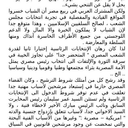
بحل لا يقل عن التنحي بشيء..
ولكن المشترك العربي في ربيع مصر أن الشباب خسروا
المواقع القيادية والمفصلية في تجربة انتخابات مجلس
الشعب ، لصالح السلفيين الإسلاميين ، وهذا متوقع جدا
لإن الشباب لا يملكون الخبرة والا المال ولا الدعم
اللوجستي من جميع الأطراف الخاسرة آنذاك ومنها
السلطة والمعارضة .
لذا كان رهان الإنتخابات الرئاسية إختبارا ثانيا لقدرة
الشعب المصري " المتحضر جدا" على تجاوز الخيبة في
سرقة الثورة والإلتفات الى انتخاب رئيس مصري يمثل
الأمة المصرية بثراء مجتمعها وطنيا وقوميا ودينيا وسياسيا
.. الخ ..
وقد رشح كل من أمتلك شروط الترشيح ، وكان القضاء
المصري حازما في إستبعاد مرشحين لأسباب مهنية جدا
تعلقت في عدم توفر شروط الدخول الى الإنتخابات
الرئاسية ولم تستثن السيد عمر سليمان رئيس المخابرت
السابق ونائب الرئيس مبارك الأخير لاخطاء فنية ، ولا
السيد الاخواني جدا، لأسباب تتعلق بإزدواج جنسية والدته
" امريكية – مصرية :" وغيرها من الأسباب الفنية البحتة
والتي تمخضت عن وجود مرشحين قانونيين في السباق