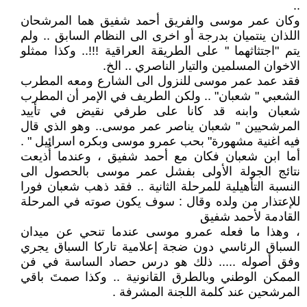
..
وكان عمر موسى والفريق أحمد شفيق هما المرشحان
اللذان ينتميان بدرجة أو اخرى الى النظام السابق .. ولم
يتم "اجتثاثهما " على الطريقة العراقية !!!.. وكذا ممثلو
الاخوان المسلمين والتيار الناصري .. الخ.
فقد عمد عمر موسى للنزول الى الشارع ومعه المطرب
الشعبي " شعبان" .. ولكن الطريف في الإمر أن المطرب
شعبان وابنه قد كانا على طرفي نقيض في تأييد
المرشحيين " شعبان يناصر عمر موسى.. وهو الذي قال
فيه اغنية مشهورة" بحب عمرو موسى وبكره اسرائيل " .
أما ابن شعبان فكان مع أحمد شفيق ، وعندما أُذيعت
نتائج الجولة الأولى بفشل عمر موسى بالحصول الى
النسبة التأهيلية للمرحلة الثانية .. فقد ذهب شعبان فورا
للإعتذار من ولده وقال : سوف يكون صوته في المرحلة
القادمة لأحمد شفيق
، وهذا ما فعله عمرو موسى عندما تنحي عن ميدان
السباق الرئاسي دون ضجة إعلامية تاركا السباق يجري
وفق أصوله ..... ذلك هو درس حصاد الساسة في فن
الممكن الوطني وبالطرق القانونية .. وكذا صمتَ باقي
المرشحين عند كلمة اللجنة المشرفة .