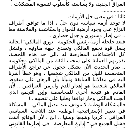
العراق الجديد، ولا بساسته كأسلوب لتسوية المشكلات .
................
ثالثا : في معنى حل الأزمات ..
لا توجد أزمة سياسة دون حلّ ، اذا ما توافق أطراف
النزاع على وجود أرضية للحوار والمكاشفة والملاسنة معا
.. في إطار دستوري و جدل حضاري ..
فبعد حلحلة أزمة رئيس الحكومة " نوري المالكي" الحالية
بفعل قوة تجمع المالكي وتصدع جبهة مناوئيه ، وفشل
كل الاجتماعات المعارضة له ،الى حد هذه اللحظة،
بقدرتهم العملية على سحب الثقة من المالكي وحكومته
.. صار الحديث الآن بشكل خجول عن تراجع الأطراف
المتحسمة للنيل من المالكي شخصيا ، وهو خطأ أشرنا
اليه في مقالاتنا السابقة وتنبأنا بأن الرهان على سقوط
المالكي شخصيا هو إهدار للدم والزمن العراقيين .. لأن
القادم هو نتيجة أخرى للمحاصصة وإبن التجمع الذي
أنجب المالكي وحاز توافقا وطنيا على تنصيبه ..!
فالمشكلة الوطنية لا تتوقف عند تبديل الماكي .. المشكلة
في تغيير الإستراتيجية الوطنية عند اللاعب السياسي
العراقي ، كرديا وشيعيا وسنيا .. الخ . لأن الوقائع أثبتت
فشل الجميع في " إدارة المعارضة " في إطارها القانوني