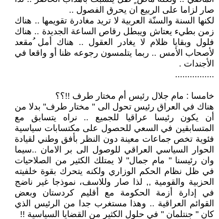
صار لزاما على الربيع ان يحرق الفصول ..
لكنها السنة والسنّة العربية لا تريد مغادرة تقويمها .. هناك
زمن بطيء يعتاش ويبطل رقاص الساعة الجديدة .. هناك
فلول وبقايا ظلام لا يغادر العقول .. هناك أمل ُمقعد
لأصحاب الأمس .. ربما يتلمسون رجوعه ظنا أو واقعا في
الأجندات .
................
خامسا : مام جلال رئيس أم مختار طرف !!؟؟
هناك في العراق رئيس تحول الى " مختار طرف" بدلا من
أن يكون رئيسا عراقيا للجميع .. نراه يتسابق مع
المتسابقين في السعي للحصول على مكتسابات سياسية
فئوية تخص جماعات معينة دون النظر بأفق وطني لقيادة
الحوار السياسي العراقي للوصول الى بر الامان ..سيما
وان رئيسنا " مام جمال" لا يمتلك الكثير من الصلاحيات
في ظل نظام الحكم الوزاري ولكنه يتحرك بقوة خلفيته
الحزبية والقومية ,, لذا صار وللاسف، نموذجا غير ناضج
في إدارة أزمة الحكومة مع أقليم كردستان وبعض
القوائم العراقية .. وهذا مستغرب جدا من الرئيس الذي
كان " جنتلمان " في حلول الكثير من القضايا السياسية !!