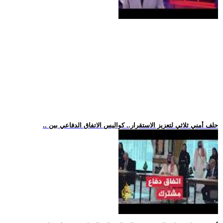
.. حلف أمني ثلاثي لتعزيز الاستقرار.. كواليس الاتفاق الدفاعي بين