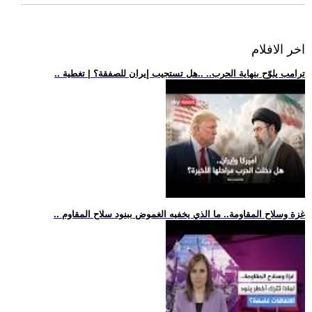
اخر الافلام
.. ترامب يلوّح بنهاية الحرب.. ..هل تستجيب إيران للصفقة؟ | تغطية
.. غزة وسلاح المقاومة.. ما الذي يخفيه الغموض ببنود سلاح المقاوم