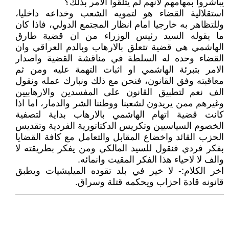
يباشروا بمهامهم لانهم لم يتلقوا الامر بذلك؟
استقلالية القضاء هو لتمويه الشعب وخداعه داخليا،
وللتظاهر به خارجيا امام انظار المجتمع الدولي، فاذا كان
ما يقوله السيد رئيس الوزراء من ان قضية طارق
الهاشمي هي قضية تتعلق بالارهاب وبالدم العراقي وان
القضاء وحده له السلطة في مناقشة القضية واصدار
الامر بتبرئة الهاشمي او اثبات التهمة عليه ومن ثم
معاقبته وفق القانون، فنحن مع ذلك ونبارك عمله ونقول
الف نعم لتطبيق القانون على المفسدين والارهابيين
وغيرهم ممن يريدون لشعبنا ووطننا الشر والدمار، اما اذا
كانت قضية اتهام الهاشمي بالارهاب بداية لتصفية
الخصوم السياسيين وتكريس الدكتاتورية الفردية وتقديس
الحزب القائد واخضاع المقابل والتعامل مع كافة القضايا
بفكر فردي فنقول للسيد المالكي ومن يفكر بطريقته لا
والف لا لاحياء هذا الفكر المقيت وانمائه.
اخر الكلام:- لا خير في بلد تقوده الميليشيات ويطبق
قانونه قادة احزاب ويحكمه قتلة وسراق.