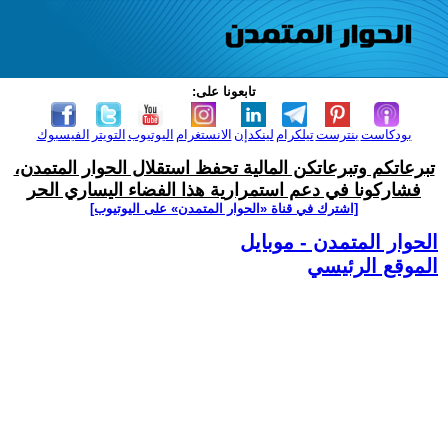
تابعونا على:
بودكاست
بنترست
تيلكرام
لينكدإن
الانستغرام
اليوتيوب
التويتر
الفيسبوك
تبرعاتكم وتبرعاتكن المالية تحفظ استقلال الحوار المتمدن،
فشاركونا في دعم استمرارية هذا الفضاء اليساري الحر
[اشترك في قناة ‫«الحوار المتمدن» على اليوتيوب]
الحوار المتمدن - موبايل
الموقع الرئيسي