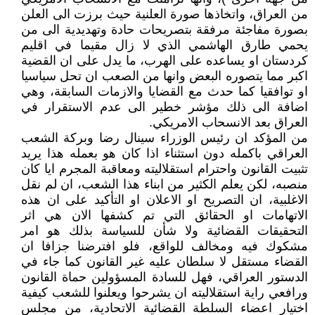
من العراق، واتخاذها صورة العلنية حيث برزت الى العلن
بصورة مفاجئة مرفقة بتصريحات حادة وتهديدية الى من
يحمي طارق الهاشمي الذي لا زال مقيما في اقليم
كردستان او يساعده على الهرب، ما يدل على ان القضية
اكبر مما يتصوره البعض وانها من الصعب ان تحل سياسيا
او توافقيا كما حدث مع القضايا والازمات السابقة، وهي
اضافة الى ذلك مؤشر خطير الى عدم الاستقرار في
العراق بعد الانسحاب الامريكي.
من المؤكد ان رئيس الوزراء سينال رضا وبركة الشعب
العراقي باكمله دون استثناء اذا كان هو بعمله هذا يريد
تثبيت القانون واحترام استقلاليته ومعاقبة المجرم ايا كان
منصبه، لكن يعلم الكثير من ابناء هذا الشعب، ان لم نقل
الاغلبية، ان التصريح او الاعلان او التأكيد على ان هذه
الاتهامات او الحقائق التي تم كشفها الان هي اثر
التحقيقات القضائية ولا شأن للسياسة بذلك هو امر
مشكوك فيه ومخالف للواقع، فلو افترضنا جزافا ان
القضاء مستقل لا سلطان عليه غير القانون كما جاء في
الدستور العراقي، فهل للسادة المسؤولين حماة القانون
ورافعي راية استقلاليته ان يشرحوا ويعلنوا للشعب كيفية
اختيار اعضاء السلطة القضائية الاتحادية، من مجلس