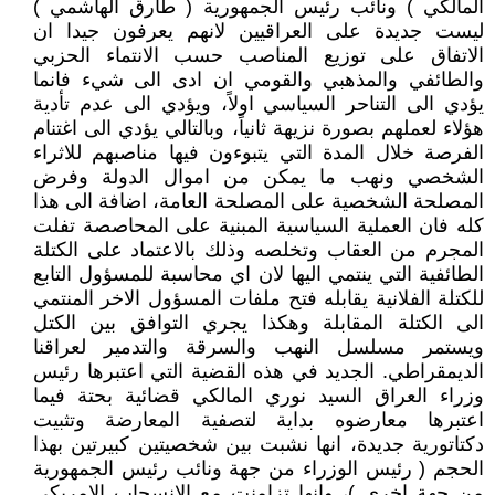
المالكي ) ونائب رئيس الجمهورية ( طارق الهاشمي )
ليست جديدة على العراقيين لانهم يعرفون جيدا ان
الاتفاق على توزيع المناصب حسب الانتماء الحزبي
والطائفي والمذهبي والقومي ان ادى الى شيء فانما
يؤدي الى التناحر السياسي اولاً، ويؤدي الى عدم تأدية
هؤلاء لعملهم بصورة نزيهة ثانياً، وبالتالي يؤدي الى اغتنام
الفرصة خلال المدة التي يتبوءون فيها مناصبهم للاثراء
الشخصي ونهب ما يمكن من اموال الدولة وفرض
المصلحة الشخصية على المصلحة العامة، اضافة الى هذا
كله فان العملية السياسية المبنية على المحاصصة تفلت
المجرم من العقاب وتخلصه وذلك بالاعتماد على الكتلة
الطائفية التي ينتمي اليها لان اي محاسبة للمسؤول التابع
للكتلة الفلانية يقابله فتح ملفات المسؤول الاخر المنتمي
الى الكتلة المقابلة وهكذا يجري التوافق بين الكتل
ويستمر مسلسل النهب والسرقة والتدمير لعراقنا
الديمقراطي. الجديد في هذه القضية التي اعتبرها رئيس
وزراء العراق السيد نوري المالكي قضائية بحتة فيما
اعتبرها معارضوه بداية لتصفية المعارضة وتثبيت
دكتاتورية جديدة، انها نشبت بين شخصيتين كبيرتين بهذا
الحجم ( رئيس الوزراء من جهة ونائب رئيس الجمهورية
من جهة اخرى )، وانها تزامنت مع الانسحاب الامريكي