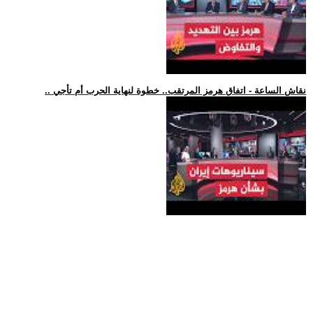
.. نقاش الساعة - اتفاق هرمز المرتقب.. خطوة لنهاية الحرب أم تأجي