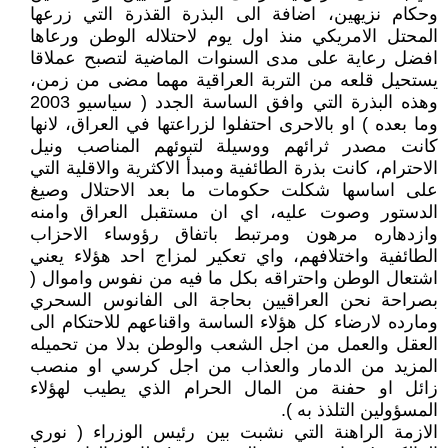
وحكام نزيهين، اضافة الى البذرة القذرة التي زرعها
المحتل الامريكي منذ اول يوم لاحتلاله الوطن ورعاها
افضل رعاية على مدى السنوات الماضية لتصبح عملاقا
يستحيل قلعه من التربة العراقية مهما مضى من زمن،
وهذه البذرة التي وافق الساسة الجدد ( سياسيو 2003
وما بعده ) او بالاحرى احتفلوا لزراعتها في العراق، لانها
كانت مصدر ثرائهم ووسيلة لتبوئهم المناصب ونيل
الاحترام، كانت بذرة الطائفية ومبدأ الاكثرية والاقلية التي
على اساسها شكلت حكومات ما بعد الاحتلال وصيغ
الدستور وصوت عليه، اي ان مستقبل العراق وامنه
وازدهاره مرهون ومرتبط باتفاق رؤوساء الاحزاب
الطائفية واختلافهم، واي تعكير لمزاج احد هؤلاء يعني
اشتعال الوطن واحتراقه بكل ما فيه من نفوس واموال (
بصراحة نحن العراقيين بحاجة الى الفانوس السحري
ومارده لارضاء كل هؤلاء الساسة واقناعهم للاحتكام الى
العقل والعمل من اجل الشعب والوطن بدلا من تحميله
المزيد من الدمار والعذاب من اجل كرسي او منصب
زائل او حفنة من المال الحرام الذي يطيب لهؤلاء
المسؤولين التلذذ به ).
الازمة الراهنة التي نشبت بين رئيس الوزراء ( نوري