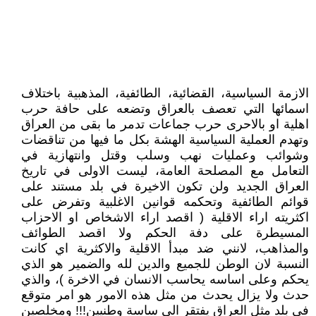
الازمة السياسية، القضائية، الطائفية، المذهبية باختلاف
اسمائها التي تعصف بالعراق وتضعه على حافة حرب
اهلية او بالاحرى حرب جماعات تدمر ما بقى من العراق
وتهدم العملية السياسية الهشة بكل ما فيها من تناقضات
وشوائب وعمليات نهب وسلب وقتل وانتهازية في
التعامل مع المصلحة العامة، ليست الاولى في تاريخ
العراق الجديد ولن تكون الاخيرة في بلد مستند على
قوائم الطائفية وتحكمه قوانين الاغلبية وتفرض على
اكثريته اراء الاقلية ( اقصد اراء الاشخاص او الاحزاب
المسيطرة على دفة الحكم ولا اقصد الطوائف
والمذاهب، لانني ضد مبدأ الاقلية والاكثرية اي كانت
النسبة لان الوطن للجميع والدين لله والضمير هو الذي
يحكم وعلى اساسه يحاسب الانسان في الاخرة )، والذي
حدث ولا يزال يحدث من مثل هذه الامور هو امر متوقع
في بلد مثل العراق يفتقر الى ساسة وطنيين!!! ومخلصين