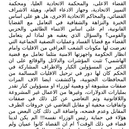
القضاء الاعلى، والمحكمة الاتحادية العليا، ومحكمة
التمييز الاتحادية، وجهاز الادعاء العام، وهيئة الاشراف
القضائي، والمحاكم الاتحادية الاخرى، هل هو على اساس
الخبرة والنزاهة والشفافية في التعامل مع القضايا
القانونية، ام على اساس الانتماء الطائفي والحزبي
والقومي؟ والسؤال الذي يعقبه هو لماذا لم يتعامل
القضاء مع قضايا الفساد وعمليات التصفية الجماعية التي
تعرضت لها مكونات الشعب العراقي من الاقليات وامام
انظار الحكومة واجهزتها الامنية مثلما تعامل مع قضية
الهاشمي؟ تثبت المؤشرات والدلائل والوقائع على ان
الكثير من المسؤولين الكبار والاطراف المشاركة في
الحكم كان لها دور في ترحيل الاقليات المسالمة من
المحافظات الجنوبية، واكتشفت ايضا الاف المرات
صفقات مشبوهة او وهمية لوزراء او مسؤولين كبار تقدر
بمليارات الدولارات، وغيرها من الاعمال غير المشروعة
واللاقانونية وتم التغاضي عن كل ذلك في صفقات
واتفاقيات مخفية او مقابل التغاضي عن خروقات الطرف
المقابل وعدم فضحه، واضافة الى ذلك كان البعض من
هؤلاء في حماية رئيس الوزراء نفسه!!! الم يكن لدينا
قضاء في ذلك الوقت؟ ام ان القضاة كانوا عميان ولم