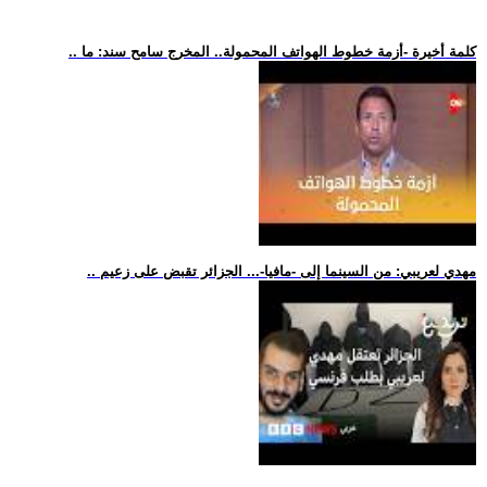
.. كلمة أخيرة -أزمة خطوط الهواتف المحمولة.. المخرج سامح سند: ما
.. مهدي لعريبي: من السينما إلى -مافيا-... الجزائر تقبض على زعيم