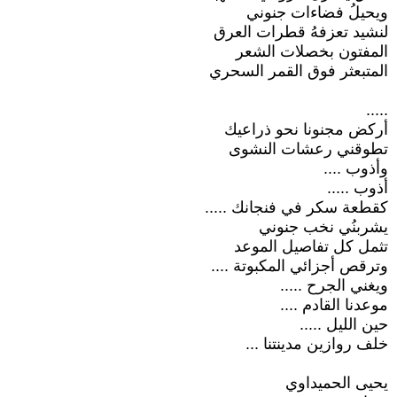
ويحيلُ فضاءات جنوني
لنشيد تعزفهُ قطرات العرق
المفتون بخصلات الشعر
المتبعثر فوق القمر السحري
.....
أركض مجنونا نحو ذراعيك
تطوقني رعشات النشوى
وأذوب ....
أذوب .....
كقطعة سكر في فنجانك .....
يشربنُي نخب جنوني
تثمل كل تفاصيل الموعد
وترقص أجزائي المكبوتة ....
ويغني الجرح .....
موعدنا القادم ....
حين الليل .....
خلف روازين مدينتنا ...
يحيى الحميداوي