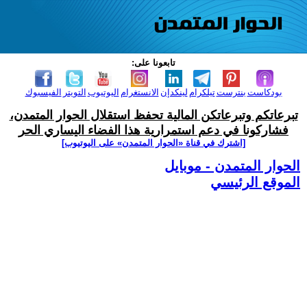
تابعونا على:
بودكاست
بنترست
تيلكرام
لينكدإن
الانستغرام
اليوتيوب
التويتر
الفيسبوك
تبرعاتكم وتبرعاتكن المالية تحفظ استقلال الحوار المتمدن،
فشاركونا في دعم استمرارية هذا الفضاء اليساري الحر
[اشترك في قناة ‫«الحوار المتمدن» على اليوتيوب]
الحوار المتمدن - موبايل
الموقع الرئيسي