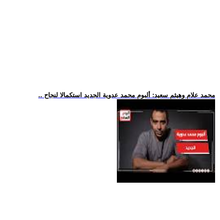
.. محمد علام وهيثم سعيد: ألبوم محمد عدوية الجديد استكمالا لنجاح