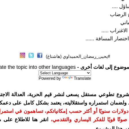
ؤل ....
 الرضاب
اني
الاغتراب .....
اختصار المسافة ......
#يحيى_رمضان_الحميداوي (هاشتاغ)
موضوع إلى لغات أخرى -
ate the topic into other languages
Powered by
Translate
شروع تطوعي مستقل يسعى لنشر قيم الحرية، العدالة الاجتم
. ولضمان استمراره واستقلاليته، يعتمد بشكل كامل على دعمك
دعمكم بمبلغ 10 دولارات سنويًا أو أكثر حسب إمكانياتكم، تساهمون في استم
وتًا قويًا للفكر اليساري والتقدمي
،
انقر هنا للاطلاع على 
م هذا المشروع
.