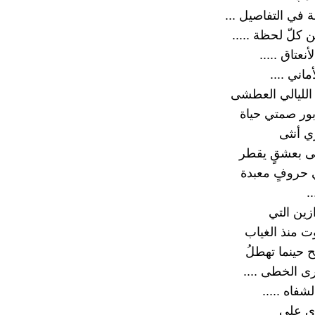
فة في التفاصيل ...
ن كلّ لحظة .....
أنعتاق .....
ماني ....
 الليالي العطشى
بور صمتي حياة
 أنثى
ى بعشقٍ يقطر
 حروفٍ معبدة
.
ين التي
ت منذ الغياب
 حينما تهطلُ
ى الخطى ....
فاه .....
ى على