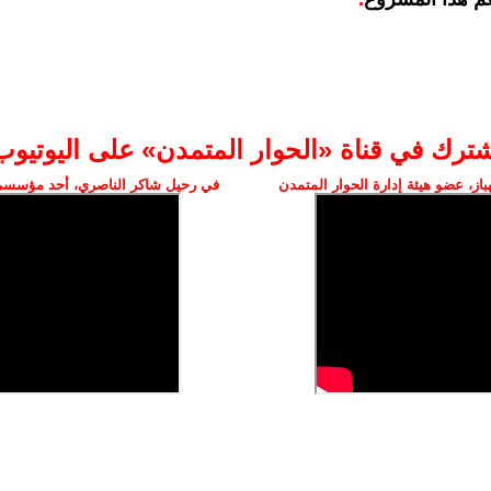
شترك في قناة «الحوار المتمدن» على اليوتيوب
ز، عضو هيئة إدارة الحوار المتمدن
في رحيل شاكر الناصري، أحد مؤسسي 