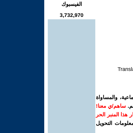
الفيسبوك
3,732,970
Transl
اعية، والمساواة
م.
ساهم/ي معنا!
رار هذا المنبر الحر
معلومات التحويل