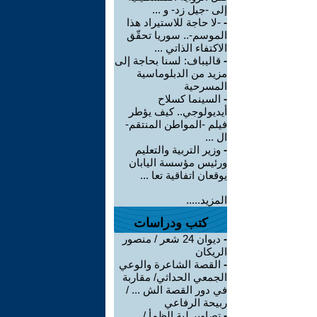
إلى -جيل زد- و ...
-
-لا حاجة للاستيراد هذا
الموسم-.. سوريا تحقّق
الاكتفاء الذاتي ...
-
قاليباف: لسنا بحاجة إلى
مزيد من الدبلوماسية
المسرحية
-
السينما كسلاح
أيديولوجي.. كيف يؤطر
فيلم -المواطن المنتقم-
ال ...
-
وزير التربية والتعليم
ورئيس مؤسسة اليابان
يوقعان اتفاقية تعا ...
المزيد.....
كتب ودراسات
-
ديوان 24 شعر / منصور
الريكان
-
القصة الشاعرة والوعي
الجمعي الحداثي/ مقاربة
في دور القصة الش ... /
ربيحة الرفاعي
-
تصاوير لية الظمأ /