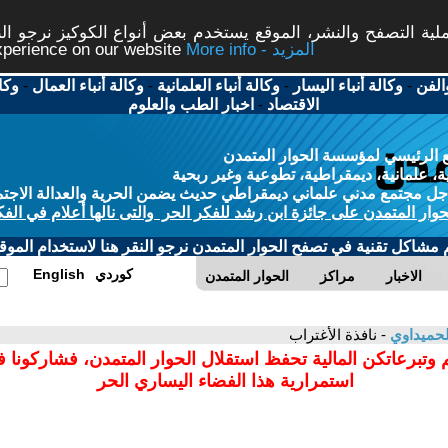
ة التصفح والنشر، الموقع يستخدم بعض أنواع الكوكيز نرجو النق
More info - المزيد
experience on our website
الفن
-
وكالة أنباء اليسار
-
وكالة أنباء العلمانية
-
وكالة أنباء العمال
-
وكا
الاقتصاد
-
اخبار الطب والعلوم
 الرئيسي لمؤسسة الحوار المتمدن
، علمانية، ديمقراطية، تطوعية وغير ربحية
ل مجتمع مدني علماني ديمقراطي حديث يضمن الحرية والعدالة الاجتم
حوار المتمدن على جائزة ابن رشد للفكر الحر والتى نالها أعلام في الفك
م مشاكل تقنية في تصفح الحوار المتمدن نرجو النقر هنا لاستخدام الموقع
كوردي
English
الاخبار
مراكز
الحوار المتمدن
لحميداوي
- نافذة الأغتراب
 وتبرعاتكن المالية تحفظ استقلال الحوار المتمدن، فشاركونا 
استمرارية هذا الفضاء اليساري الحر