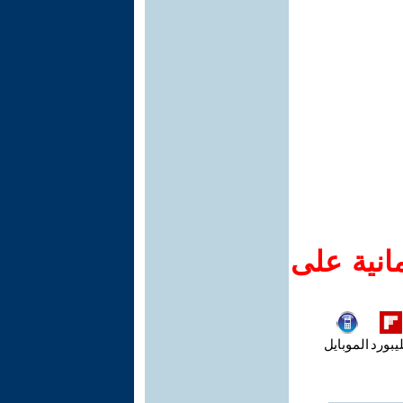
انية على
يبورد
الموبايل