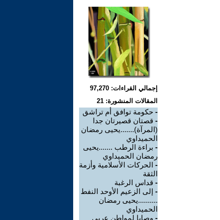
إجمالي القراءات: 97,270
المقالات المنشورة: 21
-
حكومة توافق أم تراشق
-
قصتان قصيرتان جدا
(المرآة).......يحيى رمضان
الحميداوي
-
براءة الرطب .......يحيى
رمضان الحميداوي
-
الحركات الأسلامية وأزمة
الثقة
-
قداس الرغبة
-
إلى الزعيم الأوحد النفط
..........يحيى رمضان
الحميداوي
-
وصايا لمواطن عربي