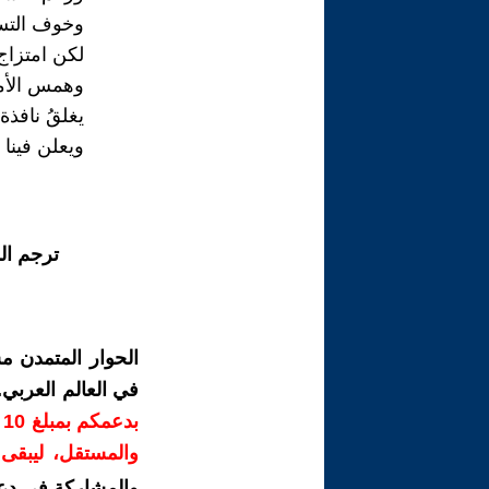
وخوف التسا
لكن امتزاج
وهمس الأم
يغلقُ نافذة 
ويعلن فينا 
ترجم ال
الحوار المتمدن م
في العالم العربي
ب
والمستقل، ليبقى ص
والمشاركة في دع