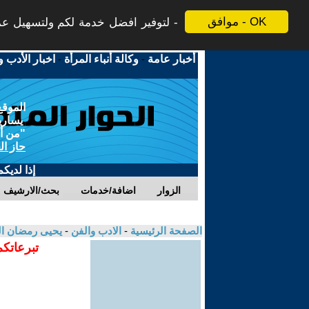
موافق - OK
لتوفير افضل خدمة لكم ولتسهيل عملي
أخبار عامة
-
وكالة أنباء المرأة
-
اخبار الأدب و
الموقع
يسارية
"من أج
حاز ال
إذا لديك
الزوار
اضافة/خدمات
بحث/الارشيف
الصفحة الرئيسية
-
الادب والفن
-
يحيى رمضان ا
تبرعاتكم