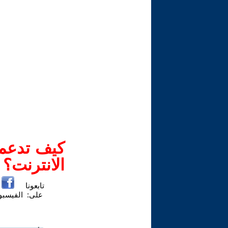
كيف تدعم-
الانترنت؟
تابعونا
على:
الفيسب