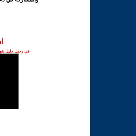
ا‫
في رحيل جليل شهبا