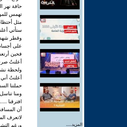
حافة نهر ال
تهمس للموج 
مثل أحتظان
ستأتي أعلنتُ
وقطر شهد ال
على أجسادنا
فحين أرتعشن
أعلنتُ صرخة
ولحظة نشوى
أعلنتُ أني
حملتنا السفي
ومنا تناسل
افترقنا ......
أن المسافة 
لاتعرف المس
المزيد.....
ورغم التشظ