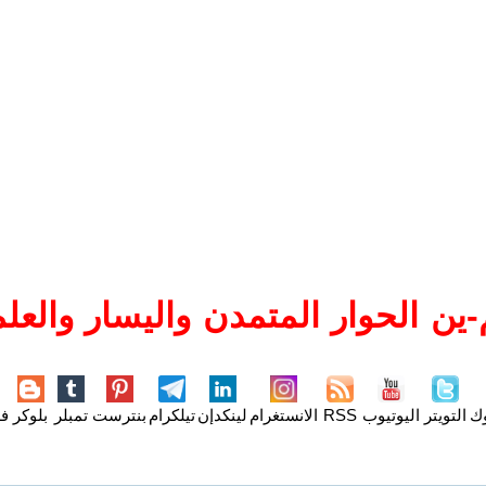
ين الحوار المتمدن واليسار والعلم
وك
التويتر
اليوتيوب
RSS
الانستغرام
لينكدإن
تيلكرام
بنترست
تمبلر
بلوكر
فل