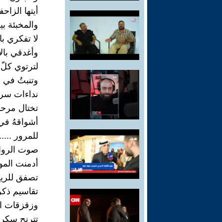
أيتها الزاح
والمخبئة بي
لا تفكري بال
وأغدقي بالأ
لترتوي كلّ
وتنبتُ في 
نداءات سري
تختال مرح
أشواقهُ في
للمرور ......
صوت الرواز
أدمنت المو
تصفق للريح
تقاسيم ذكر
وزقزقات الش
تترنح سكر