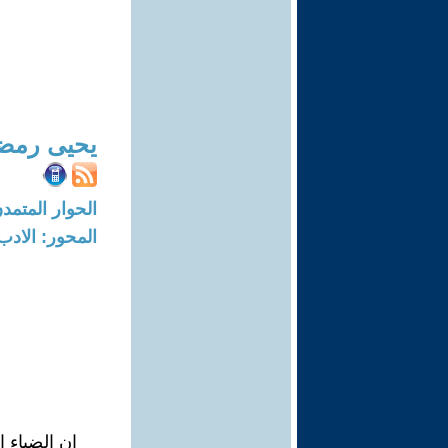
يحيى رمضا
الحوار المتمدن-العدد: 3348 - 11
المحور: الادب
إن الضياء 