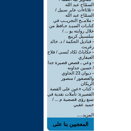
السمّاح عبد الله
-
ثلاثاءات عابر سبيل /
السمّاح عبد الله
-
ملامــح التجريــب في
كتابـات السيـد حـافظ من
خلال روايته يو ... /
سلسبيل كريبع
-
قناديل الحكمة / د. خالد
زغريت
-
حكاياتْ تَكاد تُنسى / فلاح
العيفاري
-
وعي ـ قصص قصيرة جدا
/ حسين جداونه
-
ديوان 23 الحاوي
والعصفور / منصور
الريكان
-
كتاب «عين على القصة
القصيرة: تأملات نقدية في
تسع رؤى قصصية م ... /
حميد عقبي
المزيد.....
المعجبين بنا على