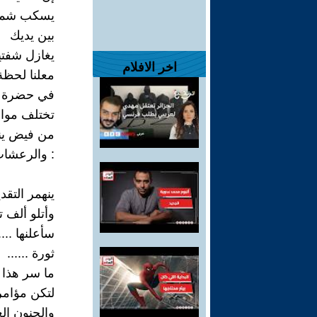
يسكب شمو
بين يديك
يغازل شفت
اخر الافلام
معلنا لحظة 
في حضرة ال
تختلف موازي
من فيض يناب
: والرعشات
ينهمر التق
وأتلو ألف 
سأعلنها .....
ثورة ......
ما سر هذا 
لتكن مؤام
والجنون الع