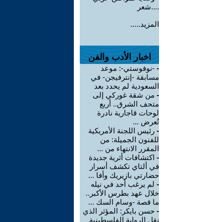
....شعر
المزيد.....
اخبار الأدب والفن
-
-نوفوستي-: موعد
مسابقة -إنترفيجن- في
السعودية لم يحدد بعد
-
من شقة غوركي إلى
متحف الشرق.. أربع
لوحات قاجارية نادرة
تُعرض ...
-
رئيس اللجنة الأمريكية
للفنون الجميلة: من
المقرر الانتهاء من ...
-
اكتشافات أثرية جديدة
في ألتاي تكشف أسرار
حضارتي بازيريك وأفا ...
-
لم يرغب أحد في نيله
خلال عهد بطرس الأكبر..
ما قصة -وسام السك ...
-
حسن بايكر: المؤثر الذي
نقل الرواية الفلسطينية