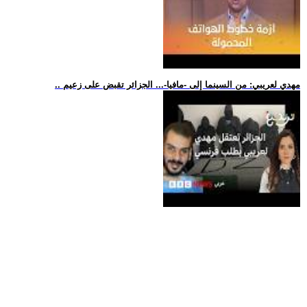
.. مهدي لعريبي: من السينما إلى -مافيا-... الجزائر تقبض على زعيم