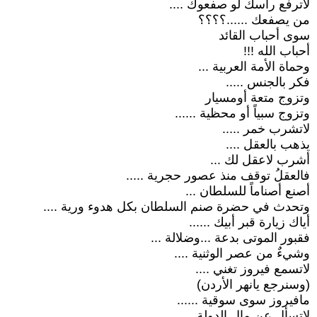
لاترفع رأسك لو صفعوك ....
من يصفعك ......؟؟؟؟
سوى أحباب القائد
أحباب الله !!!
وحماة الأمة العربية ...
فكر بالجنس .....
وتزوج متعة أومسيار
وتزوج سبياً أو محظية ......
لاتشرب خمر .....
يذهب بالعقل ....
أشرب لاعقل لك ...
فالعقلُ توقف منذ عصور حجرية .....
أصنع أصناماً للسلطان ...
وتحدث في حضرة صنم السلطان بكل هدوء ورية ....
أياك زيارة قبر أبيك ......
فقبور الموتى بدعة ...وضلالة ...
وشيءٌ من عصر الوثنية ....
لاتسمع فيروز تغني ....
(وسنرجع يانهر الأردن)
مافيروز سوى سوقية ......
لاتسأل عن مال الدولة ...