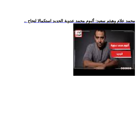
.. محمد علام وهيثم سعيد: ألبوم محمد عدوية الجديد استكمالا لنجاح