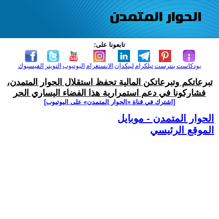
تابعونا على:
بودكاست
بنترست
تيلكرام
لينكدإن
الانستغرام
اليوتيوب
التويتر
الفيسبوك
تبرعاتكم وتبرعاتكن المالية تحفظ استقلال الحوار المتمدن،
فشاركونا في دعم استمرارية هذا الفضاء اليساري الحر
[اشترك في قناة ‫«الحوار المتمدن» على اليوتيوب]
الحوار المتمدن - موبايل
الموقع الرئيسي