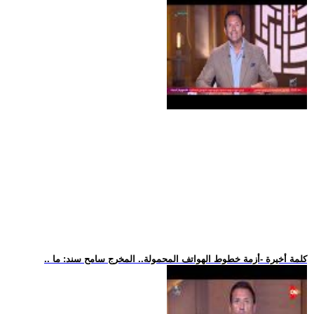
.. كلمة أخيرة -أزمة خطوط الهواتف المحمولة.. المخرج سامح سند: ما