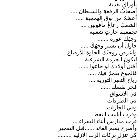
بأوراقٍ نقدية
أصحابُ الرفعةِ والسلطان ....
أعظمُ من بوق الهمجية .....
الشعبُ رعاعٌ مأفونين ....
تجمعهم حارتٍ شعبية
وجهُكَ عورة .......
حاول أن تستر وجهُكَ .....
وأعرض زوجتُكَ الحلوة للأرضاع ....
لتكون الحرمة الشرعية
أقتل أولادك لو جاعوا ......
فالجوع يفجرُ فيك .....
رياح التغير الثورية ....
فجر نفسك ......
في الاسواق
في الطرقات
وفي الحارات
وقرب أنابيب النفط....
قرب مدارس أبناء الفقراء ...
وأصرخ بسم القائد ......قبل التفجير
كي تنزل بركات الرب الازلية .........