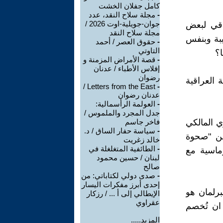
كامل جفلان الخشت
-
مجلة سلاح النقد، عدد
جوان-جويلية-اوت 2026 /
اقي لبعض
مجلة سلاح النقد
عيبة وبنفس
-
حقوق العصر / أحمد
التاوتي
ا؟
-
قصة الأمراض المزمنة و
إفلاس الأطباء / عدنان
رضوان
ة العراقية
Letters from the East /
-
عدنان رضوان
-
العولمة الرأسمالية:
جدل المجرد والملموس /
ي المالكي
فاخر جاسم
-
سياسة حفار الساق / د.
 وحذره من "صحوة
خالد زغريت
-
الطائفية المتغلغلة في
وماسية مع
لبنان / حسين محمود
صالح
-
صدى دولي لكتاباتي: من
إحدى أبرز مفكرات اليسار
برلمان هو
الإيطالي إلى أ ... / رزكار
عقراوي
ان تُخصم
المزيد.....