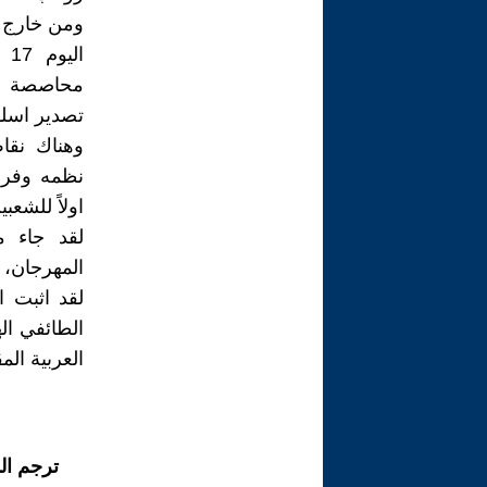
ومن خارج ق
محاصصة بين
تصدير اسل
وهناك نقا
نظمه وفرضه
اولاً للشعب
لقد جاء م
المهرجان، ا
لقد اثبت ا
الطائفي ال
العربية المق
ترجم ال