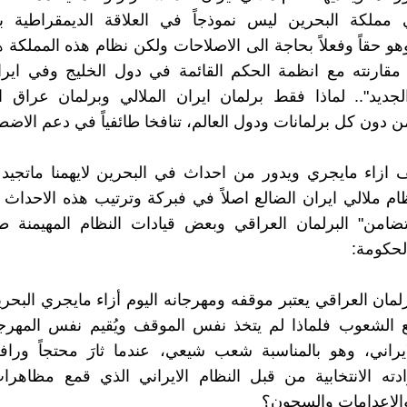
 مملكة البحرين ليس نموذجاً في العلاقة الديمقراطية بي
هو حقاً وفعلاً بحاجة الى الاصلاحات ولكن نظام هذه المملكة ه
د مقارنته مع انظمة الحكم القائمة في دول الخليج وفي ايرا
لجديد".. لماذا فقط برلمان ايران الملالي وبرلمان عراق 
من دون كل برلمانات ودول العالم، تنافخا طائفياً في دعم الاض
ازاء مايجري ويدور من احداث في البحرين لايهمنا ماتجيد 
ام ملالي ايران الضالع اصلاً في فبركة وترتيب هذه الاحداث ان
ضامن" البرلمان العراقي وبعض قيادات النظام المهيمنة طا
لحكومة:
رلمان العراقي يعتبر موقفه ومهرجانه اليوم أزاء مايجري البحري
ع الشعوب فلماذا لم يتخذ نفس الموقف ويُقيم نفس المهرج
راني، وهو بالمناسبة شعب شيعي، عندما ثارَ محتجاً ورافض
ادته الانتخابية من قبل النظام الايراني الذي قمع مظاهر
الاعدامات والسجون؟