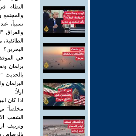
النظام في
والمجتمع و
نسبياً، عن
والعراق "ا
الطائفية، 
البحرين؟
في الموقف 
برلمان ونظ
بالحديث "ت
البرلمان وا
اولاً:
اذا كان الب
مخلصاً" م
الشعب الاي
وتزييف ار
بالرصاص و