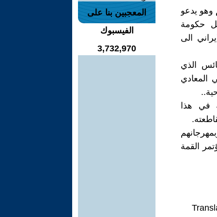
 وهو يدعو
المعجبين بنا على
 تشكيل حكومة
الفيسبوك
راني الى
3,732,970
ائس الذي
 المعادي
ية..
ة في هذا
قاطعته.
بمهرجانهم
تمر القمة
Transl