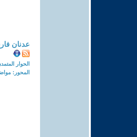
عدنان فا
الحوار المتمدن-العدد: 3308 - 11
المحور: مواض