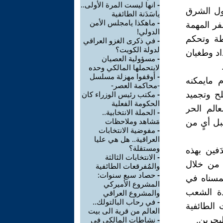
-
انها ليست المرة الأولى..
ول الشرق
ياسَدَنة الطائفية
-
ماهكذا يامجلس الأمن
ر المهمة
الدولي!
طة وتحكم
-
في ذكرى الغزو العراقي
لدولة الكويت؟
اد وطغيان
-
مسؤولية العصيان
لايتحملها المالكي وحده
-
أوقفوا مهزلة مسلسل
م مايمكنه
-محاكمة العصر-
ح وتجميد
-
مكتب رئيس الوزراء كان
الحكومة الفعلية
الم الحر
-
الحملة الانتخابية..
مَشاهد وملاحظات
بل أيٍ من
-
مفوضية الانتخابات
العراقية.. هل هي عليا
ومستقلة؟
فين بهذه
-
الانتخابات الثالثة
 من خلال
والمُفرقعات الطائفية
-
حصاد سبع سنوات:
لمسناه في
المشروع الأميركي
دة الشعب
والمشروع العراقي
-
في رحاب البالتولك..
 الطائفية
العالم من قرية الى بيت
بحرين.
-
نشاطات المالكي في