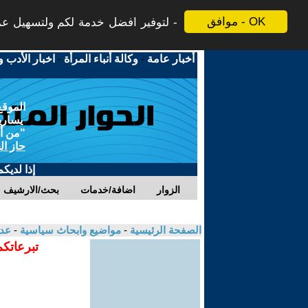
موافق - OK
لتوفير افضل خدمة لكم ولتسهيل عملي
أخبار عامة
-
وكالة أنباء المرأة
-
اخبار الأدب و
الموقع
يسارية
"من أج
حاز ال
إذا لديك
الزوار
اضافة/خدمات
بحث/الارشيف
الصفحة الرئيسية
-
مواضيع وابحاث سياسية
-
عد
تبرعاتكم