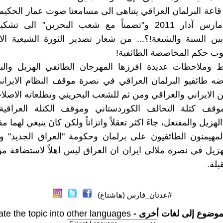
اعة البرلمان العراقي يتناهى الى مسامعنا صوت عمار الحكيم
اليوم 17 مارس آذار 2011 و"تضمناً مع شعب البحرين" الى
 السنة والشيعة!؟... من شعار تصدير الثورة الشيعية الاي
وب حكم المحاصصة الطائفية!
ط وملاحظات عديدة افرزها المهرجان الطائفي الهزيل والب
 طائفيو البرلمان العراقي في نصرة موقف النظام الايراني
ين الايراني والعراقي ومن ثم للشعب البحريني وتطلعاته الاصلاح
وقف كتلة التحالف الكوردستاني وموقف الكتلة العراقي
لهزيل والمفتعل، جاءَ اكثر تعقلاً واتزاناً ولكن كانَ ينبغي لهما م
لمهيمنون الطائفيون على برلمان وحكومة "العراق الجديد" و
هزيل في نصرة ملالي ايران ان العراق ليس اهلاً لاستضافة مؤ
بلة.
#عدنان_فارس (هاشتاغ)
موضوع إلى لغات أخرى -
ate the topic into other languages