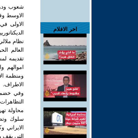
شعوب ودول
الاوسط وف
الاولى في
اخر الافلام
الديكتاتور
نظام ملالي 
العالم الح
تقديمه لمس
اموالهم و
ومنظمة الا
الاطراف.
وفي خضم ا
التظاهرات 
محاولة تهر
سلوك وتصر
الايراني و
التي يقف و