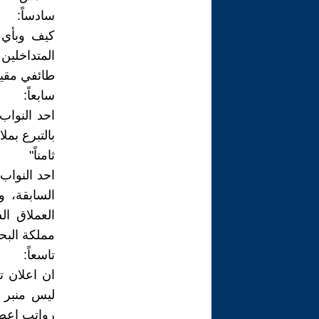
سادساً:
كيف وبأي 
المتداخلين 
طائفي مقيت
سابعاً:
احد النواب،
بالتبرع بمل
ثامناً"
احد النواب،
العملاق ال
مملكة البح
تاسعاً:
ان اعلان ت
ليس منبر 
رواتب اعضاء