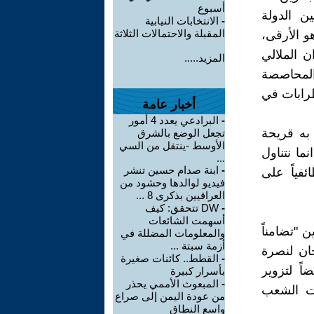
أسبوع
ن الدولة
-
الانتخابات النيابية
المقبلة والاحتمالات الثلاثة
و الأرقى،
ن الملالي
المزيد.....
المحاصصة
طرابات في
أخبار عامة
-
البرادعي يعدد 4 أمور
به قريحة
تجعل الوضع بالشرق
الأوسط -ينتقل من السي
ما نتناول
...
-
ابنة صدام حسين تنشر
ئفياً على
فيديو لوالدها وحشود من
العراقيين بذكرى 8 ...
-
DW تتحقق: كيف
أسهمت الشائعات
ن "تضامناً
والمعلومات المضللة في
أزمة سبتة ...
ان لنصرة
-
القطط.. كائنات صغيرة
اً لتزوير
بأسرار كبيرة
-
المبعوث الأممي يحذر
ات الشعب
من عودة اليمن إلى صراع
واسع النطاق