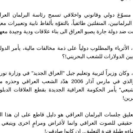
مسوّغ دولي وقانوني واخلاقي تسمح رئاسة البرلمان العر
البرلمانيين، المنفلتين طائفياً، بالتفوّه بألفاظ نابية وتعبيرات م
 ضد دولة جارة يصبو العراق الى بناء علاقات ودية وجيدة معه
 الأثرياء والمطلوب دولياً على ذمة مخالفات مالية، يأمر الدول
ايين الدولارات للشعب البحريني!؟
 وكان وزيراً لتربية وتعليم جيل "العراق الجديد" في وزارة نور
السابقة، والذي في مارس آذار 2006 هدّد الشعب العراقي
شيعي" يأمر الحكومة العراقية الجديدة بقطع العلاقات الدبل
رين!
عليق جلسات البرلمان العراقي هو دليل قاطع على ان هذا ال
حقيقي للصوت العراقي وانما لأغراض ومرامٍ اخرى وينبغي 
ه طيلة فترة التعليق.. إن كانوا صادقين!