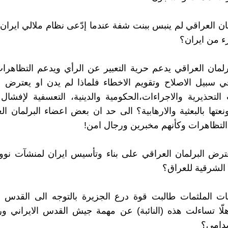
لمان العراقي لم ينبس ببنت شفة عندما إدّعى نظام ملالي ايران
ء من ايران؟
برلمان العراقي يدعم حرية التعبير عن الرأي ويدعم التظاهرا
 سبيل الاصلاح وتقويم الاخطاء فلماذا لم يدن او يعترض 
التحذيرية والاجراءات،الحكومية والدينية، التعسفية لإفشا
نعتها بالبعثية والارهابية؟ الى حد ان بعض اعضاء البرلمان الع
التظاهرات وكأنهم مخبرين ورجال امن!
عترض البرلمان العراقي على بناء وتأسيس ايران لمنشآت نوو
الشرقية للعراق؟
بات الملثمات طالبت قوة درع الجزيرة بالتوجه الى القدس 
هلّا تساءلت هذه (النائبة) عن مهمة جيش القدس الايراني 
دامي؟