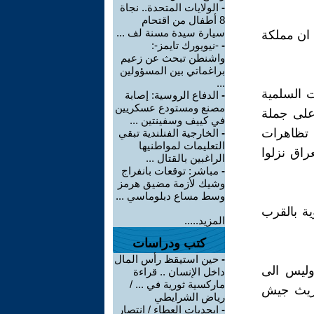
-
الولايات المتحدة.. نجاة
8 أطفال من اقتحام
سيارة سيدة مسنة لف ...
 ان مملكة
-
-نيويورك تايمز-:
واشنطن تبحث عن زعيم
براغماتي بين المسؤولين
...
ت السلمية
-
الدفاع الروسية: إصابة
مصنع ومستودع عسكريين
على جملة
في كييف وسفينتين ...
ل تظاهرات
-
الخارجية الفنلندية تبقي
التعليمات لمواطنيها
راق نزلوا
الراغبين بالقتال ...
-
مباشر: توقعات بانفراج
وشيك لأزمة مضيق هرمز
وسط مساع دبلوماسي ...
ية بالقرب
المزيد.....
كتب ودراسات
-
حين استيقظ رأس المال
وليس الى
داخل الإنسان .. قراءة
ماركسية ثورية في ... /
وريث جيش
رياض الشرايطي
-
ابجديات العطاء / انتصار