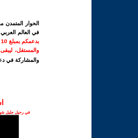
الحوار المتمدن م
في العالم العربي
ب
والمستقل، ليبقى ص
والمشاركة في دع
ا‫
في رحيل جليل شهبا