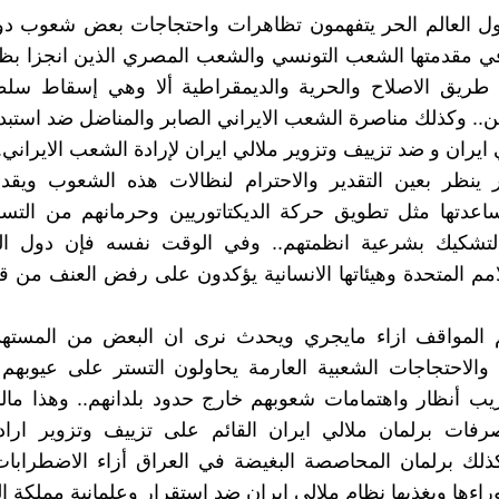
 العالم الحر يتفهمون تظاهرات واحتجاجات بعض شعوب د
ي مقدمتها الشعب التونسي والشعب المصري الذين انجزا بظف
 طريق الاصلاح والحرية والديمقراطية ألا وهي إسقاط سل
يين.. وكذلك مناصرة الشعب الايراني الصابر والمناضل ضد استبد
ايران و ضد تزييف وتزوير ملالي ايران لإرادة الشعب الايراني.
ر ينظر بعين التقدير والاحترام لنظالات هذه الشعوب ويقد
اعدتها مثل تطويق حركة الديكتاتوريين وحرمانهم من التسل
التشكيك بشرعية انظمتهم.. وفي الوقت نفسه فإن دول الع
مم المتحدة وهيئاتها الانسانية يؤكدون على رفض العنف من ق
لمواقف ازاء مايجري ويحدث نرى ان البعض من المستهدَ
والاحتجاجات الشعبية العارمة يحاولون التستر على عيوبهم
يب أنظار واهتمامات شعوبهم خارج حدود بلدانهم.. وهذا ما
فات برلمان ملالي ايران القائم على تزييف وتزوير ارا
كذلك برلمان المحاصصة البغيضة في العراق أزاء الاضطرابات
راءها ويغذيها نظام ملالي ايران ضد استقرار وعلمانية مملكة ال