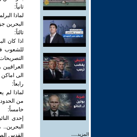
ثانياً:
لماذا البر
البحرين جز
ثالثاً:
اذا كان ال
للشعوب في
التصريحات 
العراقيين و
الى اماكن 
رابعاً:
لماذا لم ي
من الحدود 
خامساً:
إحدى النائ
البحرين.. 
المزيد.....
القدس الص