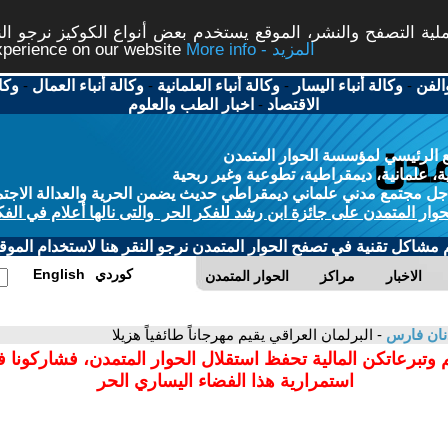
ة التصفح والنشر، الموقع يستخدم بعض أنواع الكوكيز نرجو النق
More info - المزيد
experience on our website
الفن
-
وكالة أنباء اليسار
-
وكالة أنباء العلمانية
-
وكالة أنباء العمال
-
وكا
الاقتصاد
-
اخبار الطب والعلوم
 الرئيسي لمؤسسة الحوار المتمدن
، علمانية، ديمقراطية، تطوعية وغير ربحية
ل مجتمع مدني علماني ديمقراطي حديث يضمن الحرية والعدالة الاجتم
حوار المتمدن على جائزة ابن رشد للفكر الحر والتى نالها أعلام في الفك
م مشاكل تقنية في تصفح الحوار المتمدن نرجو النقر هنا لاستخدام الموقع
كوردي
English
الاخبار
مراكز
الحوار المتمدن
نان فارس
- البرلمان العراقي يقيم مهرجاناً طائفياً هزيلا
 وتبرعاتكن المالية تحفظ استقلال الحوار المتمدن، فشاركونا 
استمرارية هذا الفضاء اليساري الحر