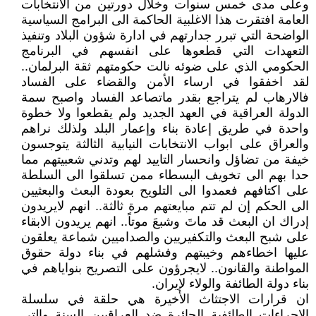
وعلى مدى خمس سنوات وخلال دورتين من الانتخابات
العامة افتقرت هذا الاغلبية الحاكمة الى البرامج السياسية
الواضحة التي تبرر جدارتهم في ادارة شؤون البلاد وتنفيذ
التعهدات التي قطعوها على انفسهم في البرنامج
الحكومي الذي على ضوئه نالت حكومتهم ثقة البرلمان..
لقد اخفقوا في ارساء الأمن والقضاء على الفساد
فالارهاب لم يتراجع بقدر ماتصاعد الفساد واصبح سمة
الدولة العراقية في العهد الجديد ولم يقطعوا ولا خطوة
واحدة في طريق إعادة بناء وإعمار البلد ولذلك نراهم
والعراق على ابواب الانتخابات النيابية الثالثة يتوجسون
خيفة من تضاؤل وانحسار التاييد لهم وتدني شعبيتهم مما
حدا بهم الى تخويف البسطاء ممن تسلقوا الى السلطة
على اكتافهم فعمدوا الى التلويح بعودة البعث والبعثيين
الى الحكم إن لم تتم مبايعتهم مرة ثالثة.. انهم لايريدون
إدراك ان البعث قد ماتَ وشبعَ موتاً.. انهم يريدون الابقاء
على شبح البعث والتكفيريين والصداميين شماعة يعلقون
عليها اخطاءهم وخيبتهم وفشلهم في بناء دولة حقوق
المواطنة والقانون.. لايجرؤون على التصريح بنواياهم في
بناء دولة الطائفة والولاء لإيران.
ان قرارات الاجتثاث الأخيرة هي حلقة في سلسلة
الاجراءات الطائفية الجائرة ضد العراقيين السنة والتي