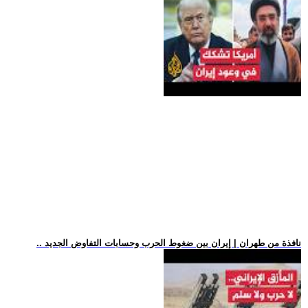
.. نافذة من طهران | إيران بين ضغوط الحرب وحسابات التفاوض الجديد