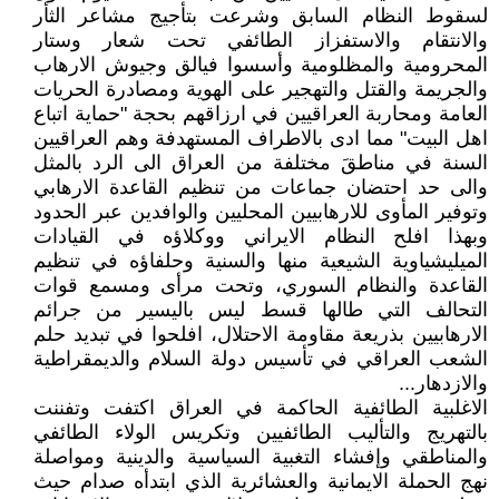
لسقوط النظام السابق وشرعت بتأجيج مشاعر الثأر
والانتقام والاستفزاز الطائفي تحت شعار وستار
المحرومية والمظلومية وأسسوا فيالق وجيوش الارهاب
والجريمة والقتل والتهجير على الهوية ومصادرة الحريات
العامة ومحاربة العراقيين في ارزاقهم بحجة "حماية اتباع
اهل البيت" مما ادى بالاطراف المستهدفة وهم العراقيين
السنة في مناطقَ مختلفة من العراق الى الرد بالمثل
والى حد احتضان جماعات من تنظيم القاعدة الارهابي
وتوفير المأوى للارهابيين المحليين والوافدين عبر الحدود
وبهذا افلح النظام الايراني ووكلاؤه في القيادات
الميليشياوية الشيعية منها والسنية وحلفاؤه في تنظيم
القاعدة والنظام السوري، وتحت مرأى ومسمع قوات
التحالف التي طالها قسط ليس باليسير من جرائم
الارهابيين بذريعة مقاومة الاحتلال، افلحوا في تبديد حلم
الشعب العراقي في تأسيس دولة السلام والديمقراطية
والازدهار...
الاغلبية الطائفية الحاكمة في العراق اكتفت وتفننت
بالتهريج والتأليب الطائفيين وتكريس الولاء الطائفي
والمناطقي وإفشاء التغبية السياسية والدينية ومواصلة
نهج الحملة الايمانية والعشائرية الذي ابتدأه صدام حيث