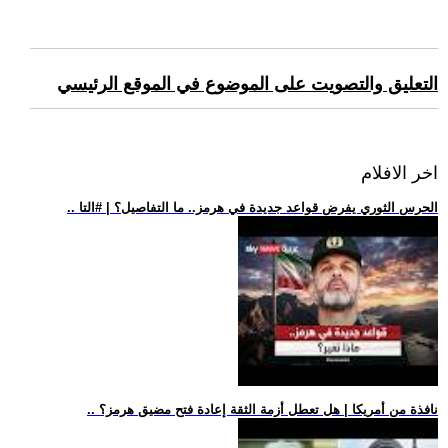
التعليق والتصويت على الموضوع في الموقع الرئيسي
اخر الافلام
.. الحرس الثوري يفرض قواعد جديدة في هرمز.. ما التفاصيل؟ | #التا
.. نافذة من أمريكا | هل تعطل أزمة الثقة إعادة فتح مضيق هرمز؟