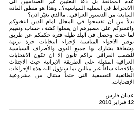
عدم الممانعة بل دعا البعثيين غير الصداميين الى
االانخراط في العملية السياسية؟.. وهذا هو منطق المادة
السابعة من الدستور العراقي.. ماالذي تغيّر اذن؟
بدلاً من ان تفسحوا في المجال امام الذين انتخبوكم
وائتمنوكم على مصيرهم ان يعملوا كشف حساب وتقييم
لما حدث وحصل في البلد طيلة فترة حكمكم عن طريق
توفير الاجواء المناسبة لإجراء انتخابات حرة نزيهة
وشفافة يشارك بها جميع القوى والأطراف السياسية
للشعب العراقي نراكم تأبون إلا ان تكون الانتخابات
العراقية المقبلة على الطريقة الايرانية حيث الاجتثاث
والاقصاء سلفاً غير مبالين بما ستؤول اليه هذه الإجراءات
الطائفية التعسفية التي حتماً ستنال من مشروعية
الإنتخابات.
عدنان فارس
12 فبراير 2010