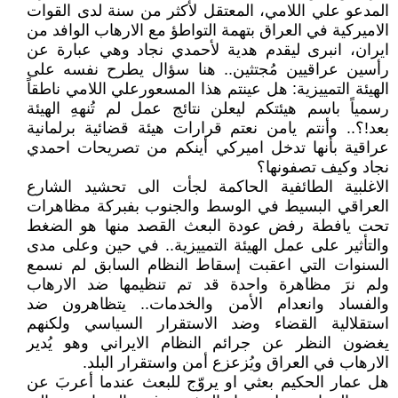
المدعو علي اللامي، المعتقل لأكثر من سنة لدى القوات
الاميركية في العراق بتهمة التواطؤ مع الارهاب الوافد من
ايران، انبرى ليقدم هدية لأحمدي نجاد وهي عبارة عن
رأسين عراقيين مُجتثين.. هنا سؤال يطرح نفسه على
الهيئة التمييزية: هل عينتم هذا المسعورعلي اللامي ناطقاً
رسمياً باسم هيئتكم ليعلن نتائج عمل لم تُنههِ الهيئة
بعد!؟.. وأنتم يامن نعتم قرارات هيئة قضائية برلمانية
عراقية بأنها تدخل اميركي أينكم من تصريحات احمدي
نجاد وكيف تصفونها؟
الاغلبية الطائفية الحاكمة لجأت الى تحشيد الشارع
العراقي البسيط في الوسط والجنوب بفبركة مظاهرات
تحت يافطة رفض عودة البعث القصد منها هو الضغط
والتأثير على عمل الهيئة التمييزية.. في حين وعلى مدى
السنوات التي اعقبت إسقاط النظام السابق لم نسمع
ولم نرَ مظاهرة واحدة قد تم تنظيمها ضد الارهاب
والفساد وانعدام الأمن والخدمات.. يتظاهرون ضد
استقلالية القضاء وضد الاستقرار السياسي ولكنهم
يغضون النظر عن جرائم النظام الايراني وهو يُدير
الارهاب في العراق ويُزعزع أمن واستقرار البلد.
هل عمار الحكيم بعثي او يروّج للبعث عندما أعربَ عن