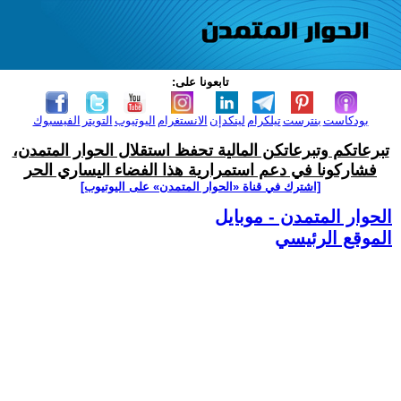
تابعونا على:
بودكاست
بنترست
تيلكرام
لينكدإن
الانستغرام
اليوتيوب
التويتر
الفيسبوك
تبرعاتكم وتبرعاتكن المالية تحفظ استقلال الحوار المتمدن،
فشاركونا في دعم استمرارية هذا الفضاء اليساري الحر
[اشترك في قناة ‫«الحوار المتمدن» على اليوتيوب]
الحوار المتمدن - موبايل
الموقع الرئيسي