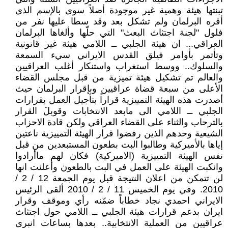
تبنتها هيئة وهمية غير موجودة أصلاً سوى بالإسم الذي
أقره البرلمان ولم تشكل بعد وقد سطا عليها نفر من
فلول "لجنة اجتثاث البعث" التي حلّها وألغاها البرلمان
العراقي... ان هيئة الجلبي ــ اللامي هيئة غير قانونية
وتأتمر بأوامر فيلق القدس الايراني سيء السمعة
والسلوك.. ووسط استغراب واستنكار أغلب العراقيين
والعالم تم تشكيل هيئة تميزية من قبل مجلس القضاء
الأعلى من سبعة قضاة عراقيين وبإقرار البرلمان حيث
أصدرت هذه الهيئة التمييزية قراراً بتأجيل العمل بقرارات
الجلبي ــ اللامي الى مابعد الانتخابات وقوبلَ القرار
بالترحاب والثناء على القضاء العراقي ولكن قادة الاحزاب
الشيعية وحدهم الذين رفضوا قرار الهيئة التمييزية ناعتين
إياها بالأميركية وطالبوا البت بطعون المستبعدين من قبل
نفس الهيئة التمييزية (الاميركية) فكان لهم ماأرادوا
وانكبت الهيئة على العمل في البت بالطعون وأعلنت انها
لن تتمكن من اعلان النتيجة قبل يوم الجمعة 12 / 2 /
2010. وفي يوم الخميس 11 / 2 / 2010 ألقى الرئيس
الايراني احمدي نجاد خطاباً ضمّنه رأي وموقف وقرار
ايران بدعم قرارات هيئة الجلبي ــ اللامي حول اجتثاث
عراقيين من العملية الانتخابية.. بعدها بساعات انبرى