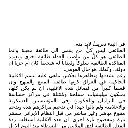
في البدء تعريفٌ لابد منه:
الطائفي ليس كلُ من ينتمي الى طائفة معينة وانما
الطائفي هو كلُ من يناصب العداءَ طائفة اخرى ويعتمد
المناكدة الطائفية سلوكاً ودَيداناً له شخصاً كانَ ام حزباً ام
دولة.. وكذلك هو حال القومي.
رغم تشدقها وتظاهرها بعكس ماهي عليه تتسم الاغلبية
الحاكمة في العراق كونها طائفية المنبع والمنهج وان
قسماً كبيراً من فصائل هذه الاغلبية، ان لم يكن كلها،
يملكون ميليشيات مسلحة ومُمَثلة في مراكز حساسة
في البرلمان والحكومة وفي االمؤسستين العسكرية
والاعلامية ولم يألوا جهداً في تدعيم مراكزهم هذه وبدعم
متنوع مباشر وغير مباشر من قبل النظام الايراني مستتر
تارة ومفضوح تارة اخرى. ان هذه الاغلبية استغلت ردة
الفعل الطائفية لدى الملايين من البسطاء منذ اليوم الاول