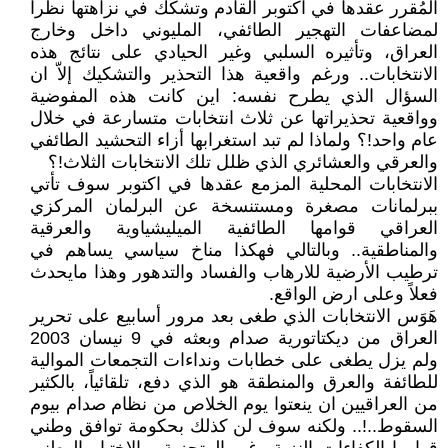
المُقرر عقدها في اكتوبر القادم وتشكّك في نزاهتها نظراً
لمضاعفات التهجير الطائفي، المليوني داخل وخارج
العراق، وتأثيره السلبي وغير الحيادي على نتائج هذه
الانتخابات.. ورغم واقعية هذا التحذير والتشكيك إلاّ ان
السؤال الذي يطرح نفسه: اين كانت هذه المفوضية
وواقعية تحذيراتها عن ثلاث انتخابات متسارعة في خلال
عام واحد!؟ ولماذا لم تبد استغرابها أزاء التحشيد الطائفي
والعرقي والعشائري الذي ظلل تلك الانتخابات الثلاث!؟
الانتخابات المحلية المزمع عقدها في اكتوبر سوف تأتي
ببرلمانات مصغرة ومستنسخة عن البرلمان المركزي
العراقي قوامها الطائفية الميليشياوية والعرقية
والمناطقية.. وبالتالي فهكذا مناخ سياسي يساهم في
ترطيب الأرضية للارهاب والفساد والتدهور وهذا مايحدث
فعلاً وعلى ارض الواقع.
هَوَس الانتخابات الذي طغى بعد مرور أسابيع على تحرير
العراق من ديكتاتورية صدام وبعثه في 9 نيسان 2003
ولم يزل يطغى على خطابات ونداءات التجمعات الموالية
للطائفة والعرق والمنطقة هو الذي دفع، تلقائياً، بالكثير
من العراقيين ان ينعتوا يوم الخلاص من نظام صدام بيوم
السقوط..!.. ولكنه سوف لن كذلك بحكومة توافق وطني