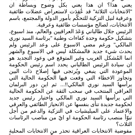
يعني هذا؟ ان هذا يعني بكل وضوح وبساطة ان
"الانتخابات الثلاثة" قد عُقِدَت لاستعراض عضلات طائفية
وعرقية لنيل التزكية للتحكّم بأمور الدولة والمجتمع، باسم
الانتخابات، لصالح مؤسسات طائفية وعرقية.
الرئيس جلال طالباني وَعَدَ العراقيين والعالم، منذ اسبوع،
بتشكيل حكومة وحدة كفاءات وطنية "برئاسة السيد نوري
المالكي" ورغم مضي الاسبوع على وعد الرئيس ولم
يحدث شيء جديد فالمشكلة ليس في الاسبوع والشهر
انما المُشكل الغريب وغير المتوقع في وعود التجديد هو
ان سيادة الرئيس الطالباني يحدد اسم رئيس الحكومة
الموعودة التي ينبغي ويُرتجى فيها إصلاح ذات البين
وتجاوز الاخطاء التي وقعت فيها الحكومة الحالية التي
يرأسها السيد نوري المالكي!!... ثم اين دور البرلمان
العراقي المنتخب في سحب الثقة عن الحكومة الحالية
التي يرأسها السيد نوري المالكي واختيار رئيس جديد
لحكومة جديدة تنأى بنفسها عن الانحياز الطائفي والعرقي
والاعتماد على الميليشيات في التزكية والدعم من أجل
تبوّأ منصب رئاسة الحكومة او ايّ من مناصب الرئاسات
الثلاث؟
مفوضية الانتخابات العراقية تحذر من الانتخابات المحلية