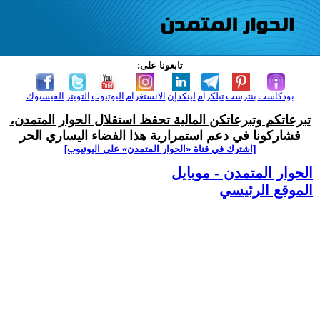
تابعونا على:
بودكاست
بنترست
تيلكرام
لينكدإن
الانستغرام
اليوتيوب
التويتر
الفيسبوك
تبرعاتكم وتبرعاتكن المالية تحفظ استقلال الحوار المتمدن،
فشاركونا في دعم استمرارية هذا الفضاء اليساري الحر
[اشترك في قناة ‫«الحوار المتمدن» على اليوتيوب]
الحوار المتمدن - موبايل
الموقع الرئيسي