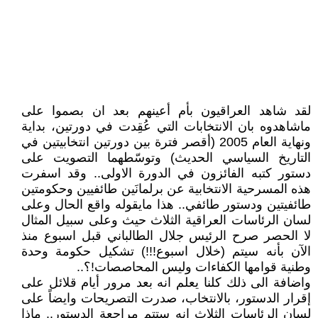
لقد شاهد العراقيون بأم أعينهم بعد ان بصموا على
ماشاهدوه بان الانتخابات التي عُقِدت في دورتين، بداية
ونهاية العام 2005 (أقصر فترة بين دورتين انتخابيتين في
التاريخ السياسي الحديث) وتوسّطهما التصويت على
دستور كتبه الفائزون في الدورة الاولى.. وقد اسفرت
هذه المسرحية الانتخابية عن برلمانَين طائفيين وحكومتين
طائفيتين ودستور طائفي.. هذا مايقوله واقع الحال وعلى
لسان الرئاسات العراقية الثلاث حيث وعلى سبيل المثال
لا الحصر صرح الرئيس جلال الطالباني قبل اسبوع منذ
الآن بأنه سيتم (خلال اسبوع!!!) تشكيل حكومة وحدة
وطنية قوامها الكفاءات وليس المحاصصات!؟..
واضافة الى ذلك كلنا يعلم انه بعد مرور أيام قلائل على
إقرار الدستور، بالانتخاب، صدرت التصريحات وايضاً على
لسان الرئاسات الثلاث انه ستتم مراجعة الدستور.. ماذا