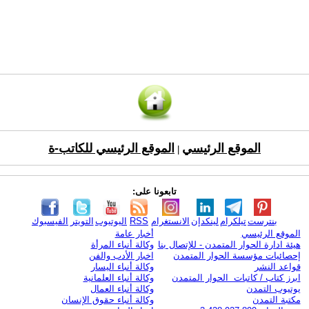
الموقع الرئيسي
الموقع الرئيسي للكاتب-ة
|
تابعونا على:
بنترست
تيلكرام
لينكدإن
الانستغرام
RSS
اليوتيوب
التويتر
الفيسبوك
الموقع الرئيسي
أخبار عامة
هيئة ادارة الحوار المتمدن - للإتصال بنا
وكالة أنباء المرأة
إحصائيات مؤسسة الحوار المتمدن
اخبار الأدب والفن
قواعد النشر
وكالة أنباء اليسار
ابرز كتاب / كاتبات الحوار المتمدن
وكالة أنباء العلمانية
يوتيوب التمدن
وكالة أنباء العمال
مكتبة التمدن
وكالة أنباء حقوق الإنسان