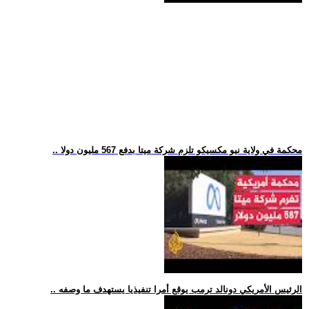
.. محكمة في ولاية نيو مكسيكو تلزم شركة ميتا بدفع 567 مليون دولا
.. الرئيس الأمريكي دونالد ترمب يوقع أمرا تنفيذيا يستهدف ما وصفه