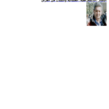
اليسار ,الديمقراطية, العلمانية والتمدن في العراق