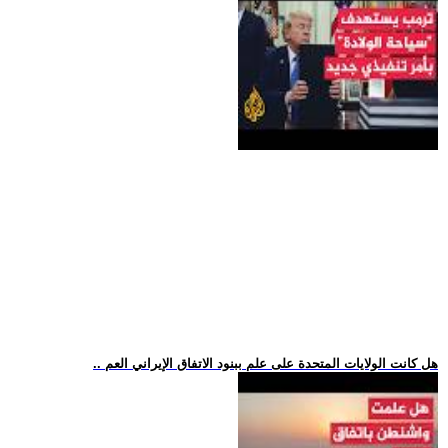
.. هل كانت الولايات المتحدة على علم ببنود الاتفاق الإيراني العم