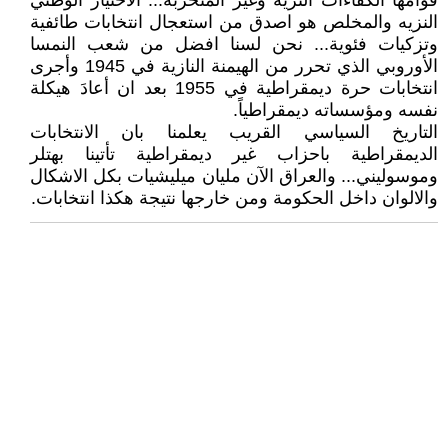
قوامها الكفاءات النزية وغير المتحزبة... الاختيار الوطني
النزيه والمخلص هو اصدق من استعجال انتخابات طائفية
وتزكيات فئوية... نحن لسنا افضل من شعب النمسا
الأوروبي الذي تحرر من الهيمنة النازية في 1945 وأجرى
انتخابات حرة ديمقراطية في 1955 بعد ان أعادَ هيكلة
نفسه ومؤسساته ديمقراطياً.
التاريخ السياسي القريب يعلمنا بان الانتخابات
الديمقراطية باحزاب غير ديمقراطية تأتينا بهتلر
وموسوليني... والعراق الآن مليان ميليشيات بكل الاشكال
والالوان داخل الحكومة ومن خارجها نتيجة هكذا انتخابات.