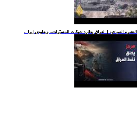
.. النشرة الصباحية | العراق يطارد شبكات المسيّرات.. ويفاوض إيرا