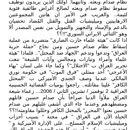
نظام صدام وبعثه. وثانيهما: اولئك الذين يريدون توظيف
سقوط نظام صدام وبعثه لصالح أغراض طائفية فئوية
لئيمة.. والغريب في الأمر ان هاتين المجموعتين
الارهابيتين وميليشيات القتل والقتل المُضاد تحضيان
بالدعم والإسناد والتجهيز والتمويل من نفس المصدر ألا
وهو "الثنائي الايراني السوري"!!؟؟
اذا كانت "هيئة علماء حارث الضاري" متضررة من عملية
إسقاط نظام صدام حسين ومن نجاح "حملة حرية
العراق" وتدعوا وتدعم "الجهاد ضد المحتل".. فلماذا "هيئة
علماء وأمراء وتيارات ومجالس وآيات الشيعة" تنعت
تحرير العراق ب "الاحتلال"؟ وكما جاء على لسان "بهاء
الأعرجي" أحد ممثلي "فرق الموت" في حكومة نوري
المالكي عندما وصف الجندي الأميركي ب "المحتل
الكافر" علينا مقاتلته.. راجعوا يوميات الفضائية الحسينية
العراقية 2 نوفمبر / تشرين الثاني / 2006... زعماء شيعة
العراق ملأوا الدنيا صراخاً بأن صدام حسين قاتلهم
ومضطهدهم وعندما جاء الذي أشفى غليلهم من صدام
حسين نعتوا "المحرر" بالمحتل الكافر وحللوا مقاومته!!؟؟
الحياة الآن في العراق " في محنة " بسبب أحزاب
وميليشيات الإسلام المسلح... على الإدارة الأميركية و "
لجنة جيمس بيكر " أن تدركا هذه الحقيقة...العراق الآن