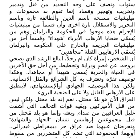
سنوات ونصف على وجه التحديد من قتل وتدمير
وتخريب وتهجير وفساد إنما تقوم به مجموعات و
ميليشيات مسلحة باسم الدين والطائفة تارة وباسم
التحرير والاستقلال تارة اخرى وأن قسماً من ميليشيات
الإجرام هذه موجودٌ في الحكومة والبرلمان وهم من
يُسمّي ضحايا الارهاب الأبرياء "شهداء" وقسماً آخرَ من
ميليشيات الجريمة والخارج على الحكومة والبرلمان
يُسمّي الارهابيين القتلة "مجاهدين"
ان الشخص، إمرأة كان ام رجلاً، البالغ الرشد الذي يضحي
بروحه، عن قصدٍ ودراية وتخطيط، من أجل حق الآخرين
في الحياة والحرية يُسمى شهيداً أو مجاهداً.. وهكذا
توصيف تقرّه وتعترف به كل الشرائع والمُثل الانسانية..
ولكن هذا التوصيف، الجهادي أوالإستشهادي، لاينطبق
على الارهابي القاتل ولا على الضحية البريء.
العراق الآن هو بلدٌ محتل.. نعم إنه بلد محتل ولكن ليس
من قبل الأميركيين وبقية قوات التحالف التي أشفت
غليل العراقيين من صدام وبعثه وإنما هو بلد مُحتل من
قبل مجموعتين إرهابيتين تتبنيان "الجهاد والشهادة"
وتحرضان عليهما ضد عراق حر ديمقراطي فيدرالي..
أولهما: المجموعة التي تضم كل المتضررين من سقوط