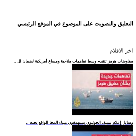
التعليق والتصويت على الموضوع في الموقع الرئيسي
اخر الافلام
.. مفاوضات هرمز تتقدم وسط تفاهمات ملاحية ومساع أمريكية لضمان ال
.. وسائل إعلام يمنية: الحوثيون يستهدفون ميناء المخا الواقع تحت