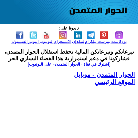
تابعونا على:
بودكاست
بنترست
تيلكرام
لينكدإن
الانستغرام
اليوتيوب
التويتر
الفيسبوك
تبرعاتكم وتبرعاتكن المالية تحفظ استقلال الحوار المتمدن،
فشاركونا في دعم استمرارية هذا الفضاء اليساري الحر
[اشترك في قناة ‫«الحوار المتمدن» على اليوتيوب]
الحوار المتمدن - موبايل
الموقع الرئيسي