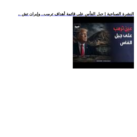
.. النشرة الصباحية | جبل الفأس على قائمة أهداف ترمب.. وإيران تش