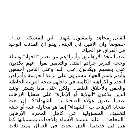
القاتل مجاهد والمقتول شهيد.. اين المشكلة اذن؟..
خصوصاً وان الاثنين في الجنة.. يبدو ان المذنب الوحيد
في العراق هو الحياة.
عندما يتخذ الارهابيون وأمراؤهم من تعبير "الجهاد" وسيلة
وحجة لتبرير جرائم القتل والتدمير نقول انهم يكذبون
على بعضهم ويكذبون على الله وعلى الناس أجمعين
وأنهم باسم الجهاد يتسترون على نزعة الجريمة وأمراض
الحقد والكراهية الكامنة في داخلهم نتيجة التربية الخاطئة
والحقن بالأخلاق الغلط... ولكن على ماذا يتستر اولئك
الذين يدّعون "الولاية أو الإمارة" على ضحايا الارهاب
عندما ينعتون هؤلاء الضحايا ب "الشهداء"؟.. إن نعت
ضحايا الارهاب ب "الشهداء" إنما هو محاولة غبية أو خبيثة
لتخفيف المسؤولية عن كاهل المجرم الإرهابي
"المجاهد"... علينا تسمية الأشياء والأحداث بمسمياتها كما
هي في حقيقتها. الذي يحدث في العراق ومنذ ثلاث