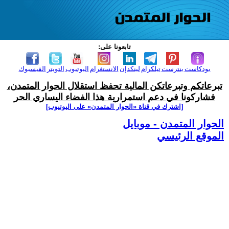
تابعونا على:
بودكاست
بنترست
تيلكرام
لينكدإن
الانستغرام
اليوتيوب
التويتر
الفيسبوك
تبرعاتكم وتبرعاتكن المالية تحفظ استقلال الحوار المتمدن،
فشاركونا في دعم استمرارية هذا الفضاء اليساري الحر
[اشترك في قناة ‫«الحوار المتمدن» على اليوتيوب]
الحوار المتمدن - موبايل
الموقع الرئيسي