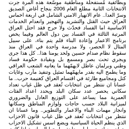
وبطائفية مُستفحلة ومناطقية موسّعة هذه المرة جرت
الانتخابات الثانية مطلع العام 2006 بنجاح أغاض الصديق
وسرّ العدا.. عام الانهيار الامني الشامل في اربعة اخماس
العراق حيث القتل والتشريد والتهجير وانعدام الخدمات
الاساسية اما الفساد فحدّث ولا حرج فقد احتل العراق
المرتبة الثالثة في الفساد بين دول العالم وفيما يخص
برنامج الاعمار وإعادة البناء فلم يتم بناء، على سبيل
المثال لا الحصر، ولا مدرسة واحدة في العراق منذ
سقوط نظام صدام حسين ولحد يومنا هذا.. كل هذا جرى
ويجري تحت بصر ومسمع بل وبقيادة حكومة فساد
وطني وبرلمان عاطل لايهمّهما ما يعانيه الشعب العراقي
وما يطمح اليه بقدر مايهمّهما تمثيل وتنفيذ مآرب وغايات
كتل ومجاميع طارئة في اقتسام العراق كغنيمة حرب.. ما
عسانا ان ننتظر من انتخابات تُعقد في ظل غياب تعداد
سكاني يحصر عدد سكان البلد ويحدد اعداد الفئات
العمرية مما يساعد على التوزيع العادل والضروري
لميزانية البلاد حسب حاجات ولوازم المناطق وسكانها
وانجاز مهمات البناء والاعمار والتطوير.. وما عسانا ان
ننتظر من انتخابات تُعقد في ظل غياب قانون الاحزاب
الذي ينظم الحياة السياسية ويضع اسس تشكيل الاحزاب