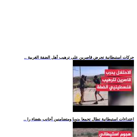
.. حركات استيطانية تحرض قاصرين على ترهيب أهل الضفة الغربية
.. اعتداءات استيطانية تطال تجمعا بدويا ومتضامنين أجانب بقضاء را