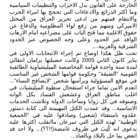
الخارجة على القانون بدل الاحزاب والتنظيمات السياسية
وما اكثر الذرائع والادعاءات التي تحجج بها امراء الحرب
والانتقام فمنهم من ادعى تحرير العراق من المحتل
الاميركي ومنهم من رفع لواء المظلومية والدفاع عن
حقوق الاغلبية مما فتح الباب على مصراعيه امام الارهاب
الوافد عبر الحدود وعلى وجه الخصوص عبر الحدود
الشرقية والغربية....
تحت ظل هكذا اوضاع تم إجراء الانتخابات الاولى في
يناير كانون الثاني 2005 وكانت حصيلتها برلمان انتقالي
لمدة سنة واحدة قوامه المحاصصة الميليشياوية الطائفية
القومية "الضيقة" وحكومة قوامها الشخص غير المناسب
في موقع المسؤولية ويرأسها شخص "لايصافح النساء"...
انعدم الامن تماما جراء استفحال سطوة الميليشيات في
اغلب مناطق العراق وعشعش الفساد بكل الوانه
وصنوفه في كل زوايا وساحات الدولة وتلاشت الخدمات
الاساسية... وقد عمدت الكتل المهيمنة الى كتابة دستور
عمّدوه باستفتاء (شعبي) وصادقوا عليه في "الجمعية
الوطنية" لهذه الكتل التي سرعان ماانقلب اكثرها عليه
بدعوى انه كُتِبَ في ظروف غامضة(!!؟؟)... ولا احد قد
اتعض بما حل بالبلاد وبالعباد...