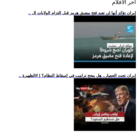
اخر الافلام
.. إيران تؤكد أنها لن تعيد فتح مضيق هرمز قبل التزام الولايات ال
.. إيران تحت الحصار.. هل ينجح ترامب في إسقاط النظام؟ | #الظهيرة