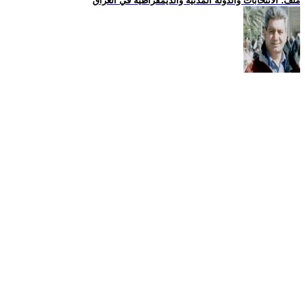
ملف: الانتخابات والدولة المدنية والديمقراطية في العراق