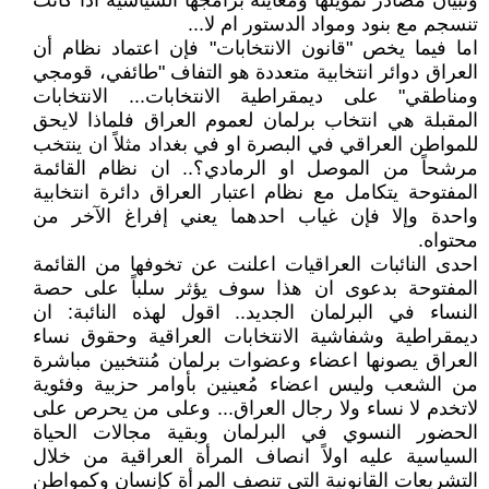
وتبيان مصادر تمويلها ومعاينة برامجها السياسية اذا كانت
تنسجم مع بنود ومواد الدستور ام لا...
اما فيما يخص "قانون الانتخابات" فإن اعتماد نظام أن
العراق دوائر انتخابية متعددة هو التفاف "طائفي، قومجي
ومناطقي" على ديمقراطية الانتخابات... الانتخابات
المقبلة هي انتخاب برلمان لعموم العراق فلماذا لايحق
للمواطن العراقي في البصرة او في بغداد مثلاً ان ينتخب
مرشحاً من الموصل او الرمادي؟.. ان نظام القائمة
المفتوحة يتكامل مع نظام اعتبار العراق دائرة انتخابية
واحدة وإلا فإن غياب احدهما يعني إفراغ الآخر من
محتواه.
احدى النائبات العراقيات اعلنت عن تخوفها من القائمة
المفتوحة بدعوى ان هذا سوف يؤثر سلباً على حصة
النساء في البرلمان الجديد.. اقول لهذه النائبة: ان
ديمقراطية وشفاشية الانتخابات العراقية وحقوق نساء
العراق يصونها اعضاء وعضوات برلمان مُنتخبين مباشرة
من الشعب وليس اعضاء مُعينين بأوامر حزبية وفئوية
لاتخدم لا نساء ولا رجال العراق... وعلى من يحرص على
الحضور النسوي في البرلمان وبقية مجالات الحياة
السياسية عليه اولاً انصاف المرأة العراقية من خلال
التشريعات القانونية التي تنصف المرأة كإنسان وكمواطن