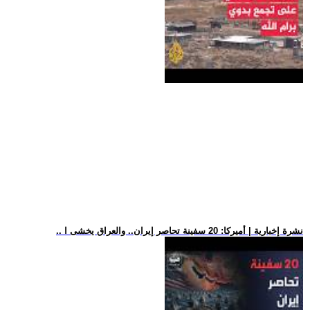
.. نشرة إخبارية | أميركا: 20 سفينة تحاصر إيران.. والعراق يخشى ا