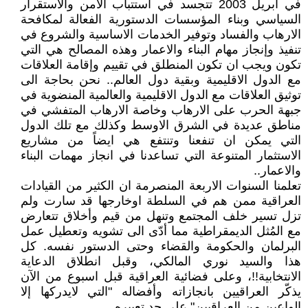
في ابريل 2003 تتجسد في استتباب الأمن والاستقرار
السياسي وبناء المؤسسات الدستورية الفعالة لمكافحة
الارهاب والفساد وتوفير الخدمات الاساسية والشروع في
تنفيذ وإنجاز مهام البناء والاعمار وهذه المصالح هي التي
تكون ويجب ان تكون المنطلق في تقييم وإقامة العلاقات
مع الدول الاقليمية وبقية دول العالم.. نحن بحاجة الى
توثيق العلاقات مع الدول الاقليمية والعالمية المنضوية في
جبهة الحرب على الارهاب وخاصة الارهاب المتفشي في
مناطق عديدة في الشرق الاوسط وكذلك مع تلك الدول
التي يمكن ان تنفعنا وتنتفع هي ايضاً من مشاريع
الاستثمار المتنوعة التي تساعدنا في انجاز مهمات البناء
والاعمار..
تعلمنا السنوات الاربعة المنصرمة ان الكثير من القيادات
العراقية ممن هم في السلطة اوخارجها قد سارت ولم
تزل تسير خلف المجتمع وتنهل من قيم وأخلاق تتعارض
مع المُثل الديمقراطية مما أدّى الى تشويه وتعطيل عمل
البرلمان والحكومة والقضاء وحتى الدستور نفسه. كل
هذا والسيد نوري المالكي، وقبل انطلاق الدعاية
الانتخابية!!، وعلى فضائية العراقية قبل اسبوع من الآن
يذكّر العراقيين بانجازاته وأفضاله "التي لايدركها إلا
الواعين من العراقيين" على حد تعبيره.