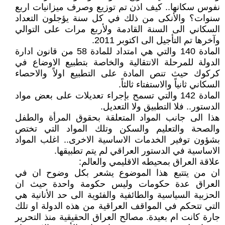
نفوس سكانها.. كيف اذن تم توزيع وصرف ميزانيات اربع
سنوات؟ والأنكى من ذلك في كل سنة يؤجلون التعداد
السكاني الى السنة القادمة ولأربع مرات على التوالي
وآخرها تم التأجيل الى اكتوبر 2011.
المادة 140 والتي هي امتداد للمادة 58 من قانون ادارة
الدولة للمرحلة الانتقالية والخاصة بتطبيع الاوضاع في
كركوك حيث تنص المادة على التطبيع اولاً والاحصاء
السكاني ثانياً والاستفتاء ثالثاً.
المادة 142 والتي تسمح بإجراء تعديلات على بعض مواد
الدستور.. فلا التطبيق ولا التعديل.
هذا الى جانب المواد المتعلقة بحقوق المرأة والطفل
والصحة والتعليم والسكن وتلك المواد التي تختص
بشؤون توفير الخدمات الاساسية الاخرى.. اغلب المواد
الاساسية في الدستور العراقي لم يتم تطبيقها.
علاقة العراق بمحيطه الاقليمي والعالم:
ان من يتتبع هذا الموضوع يشعر بكل وضوح ان في
العراق عدة حكومات وليس حكومة واحدة حيث ان
الحزبية السياسية والطائفية والفئوية الى حد الأنانية هي
التي تتحكم في المواقف العراقية من هذه الدولة او تلك
جارة كانت ام بعيدة. مصالح العراق الحقيقية منذ التحرير