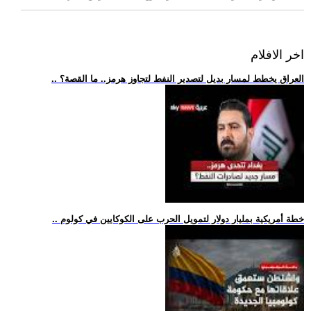
اخر الافلام
.. العراق يخطط لمسار بديل لتصدير النفط لتجاوز هرمز.. ما القصة؟
.. خطة أمريكية بمليار دولار لتمويل الحرب على الكوكايين في كولوم