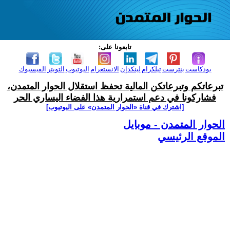
تابعونا على:
بودكاست
بنترست
تيلكرام
لينكدإن
الانستغرام
اليوتيوب
التويتر
الفيسبوك
تبرعاتكم وتبرعاتكن المالية تحفظ استقلال الحوار المتمدن،
فشاركونا في دعم استمرارية هذا الفضاء اليساري الحر
[اشترك في قناة ‫«الحوار المتمدن» على اليوتيوب]
الحوار المتمدن - موبايل
الموقع الرئيسي