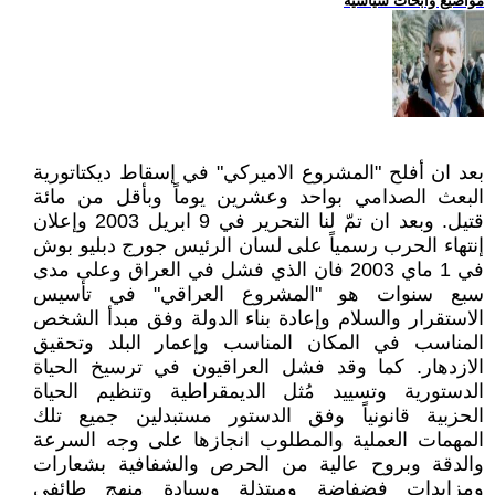
مواضيع وابحاث سياسية
بعد ان أفلح "المشروع الاميركي" في إسقاط ديكتاتورية
البعث الصدامي بواحد وعشرين يوماً وبأقل من مائة
قتيل. وبعد ان تمّ لنا التحرير في 9 ابريل 2003 وإعلان
إنتهاء الحرب رسمياً على لسان الرئيس جورج دبليو بوش
في 1 ماي 2003 فان الذي فشل في العراق وعلى مدى
سبع سنوات هو "المشروع العراقي" في تأسيس
الاستقرار والسلام وإعادة بناء الدولة وفق مبدأ الشخص
المناسب في المكان المناسب وإعمار البلد وتحقيق
الازدهار. كما وقد فشل العراقيون في ترسيخ الحياة
الدستورية وتسييد مُثل الديمقراطية وتنظيم الحياة
الحزبية قانونياً وفق الدستور مستبدلين جميع تلك
المهمات العملية والمطلوب انجازها على وجه السرعة
والدقة وبروح عالية من الحرص والشفافية بشعارات
ومزايدات فضفاضة ومبتذلة وسيادة منهج طائفي