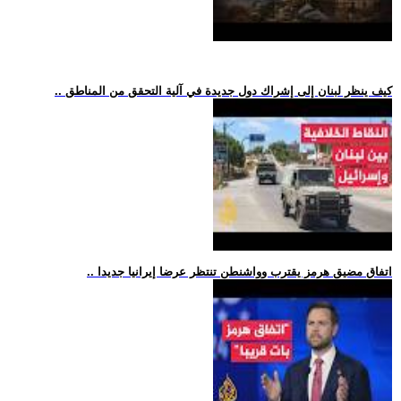
.. كيف ينظر لبنان إلى إشراك دول جديدة في آلية التحقق من المناطق
.. اتفاق مضيق هرمز يقترب وواشنطن تنتظر عرضا إيرانيا جديدا