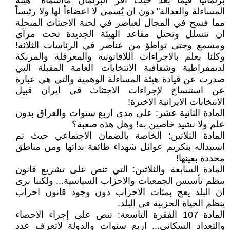
برلمانيا فيما بعد حيث أقرّ البرلمان ماأسماه "هيئة
المساءلة والعدالة" دون ان يُسمي لا اعضاءاً لها ولا رئيساً
مما فسح في المجال لعناصر في لجنة الاجتثاث المنحلة
ان تتسلل وتحتل مقاعد الهيئة الجديدة تحت مرآى
ومسمع وحتى تواطؤ من عناصر في الرئاسات الثلاثة!
وكلنا يعلم بالاجراءات اللاقانونية والمعرقلة والمربكة
لديمقراطية وشفافية الانتخابات العامة المقبلة التي
صدرت عن قيادة هيئة المساءلة الوهمية والتي هي عبارة
عن استنساخ لإجراءات الاجتثاث في ايران قبيل
الانتخابات الايرانية الاخيرة!
المادة الثانية عشر: على مدى اربع سنوات والعراق بدون
علم ولا نشيد خاصين به! وهل هذه صعبة؟
المادة الثلاثين: الخاصة بالضمان الاجتماعي حيث تم
استبداله بتكريم عوائل شهداء طائفة بذاتها ومن مناطق
محددة بعينها!
المادة السابعة والثلاثين: التي تنص على تشريع قانون
ينظم تأسيس الجمعيات والاحزاب السياسية... ولكننا نرى
ان البلد يعج بمئات الاحزاب دون وجود قانون احزاب
ينظم الحياة الحزبية في البلد.
المادة 107 الفقرة التاسعة: تنص على إجراء الاحصاء
والتعداد السكاني... اربع سنوات والدولة لاتعرف عدد