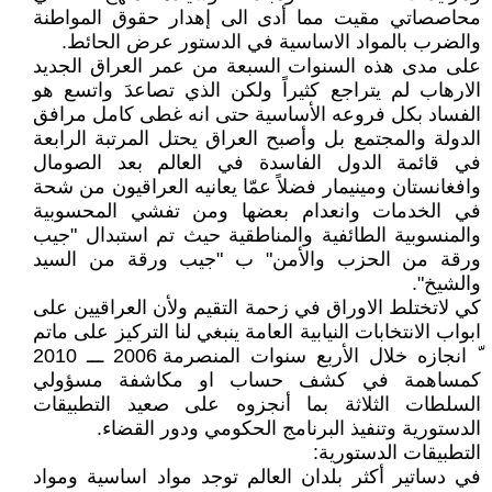
محاصصاتي مقيت مما أدى الى إهدار حقوق المواطنة
والضرب بالمواد الاساسية في الدستور عرض الحائط.
على مدى هذه السنوات السبعة من عمر العراق الجديد
الارهاب لم يتراجع كثيراً ولكن الذي تصاعدَ واتسع هو
الفساد بكل فروعه الأساسية حتى انه غطى كامل مرافق
الدولة والمجتمع بل وأصبح العراق يحتل المرتبة الرابعة
في قائمة الدول الفاسدة في العالم بعد الصومال
وافغانستان ومينيمار فضلاً عمّا يعانيه العراقيون من شحة
في الخدمات وانعدام بعضها ومن تفشي المحسوبية
والمنسوبية الطائفية والمناطقية حيث تم استبدال "جيب
ورقة من الحزب والأمن" ب "جيب ورقة من السيد
والشيخ".
كي لاتختلط الاوراق في زحمة التقيم ولأن العراقيين على
ابواب الانتخابات النيابية العامة ينبغي لنا التركيز على ماتم
ّ انجازه خلال الأربع سنوات المنصرمة 2006 ـــ 2010
كمساهمة في كشف حساب او مكاشفة مسؤولي
السلطات الثلاثة بما أنجزوه على صعيد التطبيقات
الدستورية وتنفيذ البرنامج الحكومي ودور القضاء.
التطبيقات الدستورية:
في دساتير أكثر بلدان العالم توجد مواد اساسية ومواد