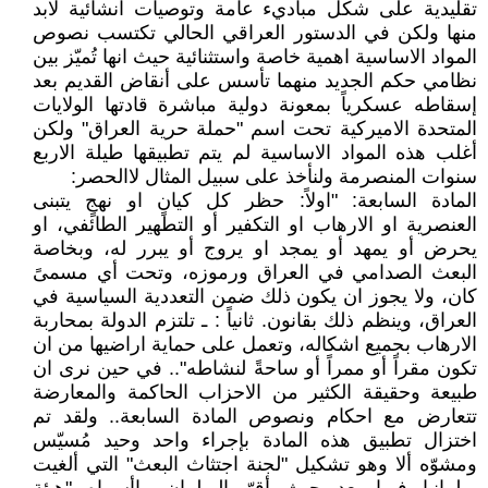
تقليدية على شكل مباديء عامة وتوصيات انشائية لابد
منها ولكن في الدستور العراقي الحالي تكتسب نصوص
المواد الاساسية اهمية خاصة واستثنائية حيث انها تُميّز بين
نظامي حكم الجديد منهما تأسس على أنقاض القديم بعد
إسقاطه عسكرياً بمعونة دولية مباشرة قادتها الولايات
المتحدة الاميركية تحت اسم "حملة حرية العراق" ولكن
أغلب هذه المواد الاساسية لم يتم تطبيقها طيلة الاربع
سنوات المنصرمة ولنأخذ على سبيل المثال لاالحصر:
المادة السابعة: "اولاً: حظر كل كيانٍ او نهجٍ يتبنى
العنصرية او الارهاب او التكفير أو التطهير الطائفي، او
يحرض أو يمهد أو يمجد او يروج أو يبرر له، وبخاصة
البعث الصدامي في العراق ورموزه، وتحت أي مسمىً
كان، ولا يجوز ان يكون ذلك ضمن التعددية السياسية في
العراق، وينظم ذلك بقانون. ثانياً : ـ تلتزم الدولة بمحاربة
الارهاب بجميع اشكاله، وتعمل على حماية اراضيها من ان
تكون مقراً أو ممراً أو ساحةً لنشاطه".. في حين نرى ان
طبيعة وحقيقة الكثير من الاحزاب الحاكمة والمعارضة
تتعارض مع احكام ونصوص المادة السابعة.. ولقد تم
اختزال تطبيق هذه المادة بإجراء واحد وحيد مُسيّس
ومشوّه ألا وهو تشكيل "لجنة اجتثاث البعث" التي ألغيت