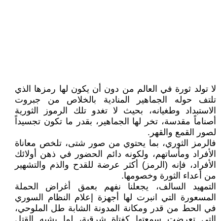
لا تولد ثورة في العالم من دون أن يكون لها رمزها الذي
تلتف حوله الجماهير المنادية بالخلاص من جبروت
الاستبداد وطغيانه، بحيث لا تغدو تلك الرموز الثورية
أصناماً مقدسة، تخر لها الجماهير، بقدر ما تكون تجسيداً
لصور القمع والقهر.
فالرمز الثوري، بما يحتوي من صور شتى، تلخص معاناة
الأفراد ومأساتهم، ولكونه دائم الحضور في ذهن أولائك
الأفراد، فإنه (الرمز) أكثر عرضة للقدح والذم والتشهير
من أعداء الثورة وخصومها.
التمهيد السالف، يجعلنا نفهم بعمق أغراض الحملة
المسعورة التي انبرت لها أجهزة إعلام النظام السوري
في الحط من قدر ومكانة المدونة الشابة طل الملوحي،
التي تعرضت سمعتها كفتاة شرقية، لما يشبه القتل