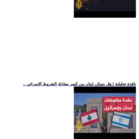
.. نافذة تحليلية | هل يتمكن لبنان من كسر معادلة الشروط الإسرائي