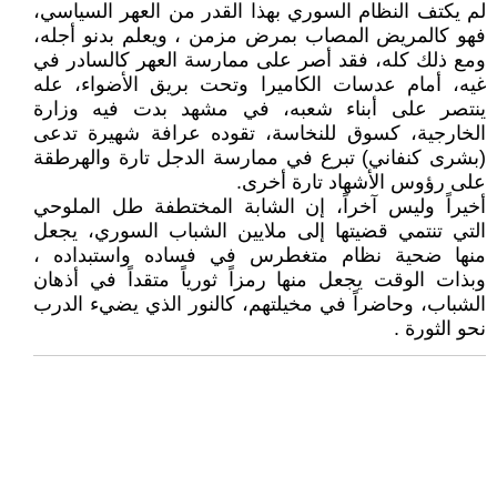
لم يكتف النظام السوري بهذا القدر من العهر السياسي،
فهو كالمريض المصاب بمرض مزمن ، ويعلم بدنو أجله،
ومع ذلك كله، فقد أصر على ممارسة العهر كالسادر في
غيه، أمام عدسات الكاميرا وتحت بريق الأضواء، عله
ينتصر على أبناء شعبه، في مشهد بدت فيه وزارة
الخارجية، كسوق للنخاسة، تقوده عرافة شهيرة تدعى
(بشرى كنفاني) تبرع في ممارسة الدجل تارة والهرطقة
على رؤوس الأشهاد تارة أخرى.
أخيراً وليس آخراً، إن الشابة المختطفة طل الملوحي
التي تنتمي قضيتها إلى ملايين الشباب السوري، يجعل
منها ضحية نظام متغطرس في فساده واستبداده ،
وبذات الوقت يجعل منها رمزاً ثورياً متقداً في أذهان
الشباب، وحاضراً في مخيلتهم، كالنور الذي يضيء الدرب
نحو الثورة .