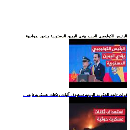
.. الرئيس الكولومبي الجديد يؤدي اليمين الدستورية ويتعهد بمواجهة
.. قوات تابعة للحكومة اليمنية تستهدف آليات وثكنات عسكرية تابعة