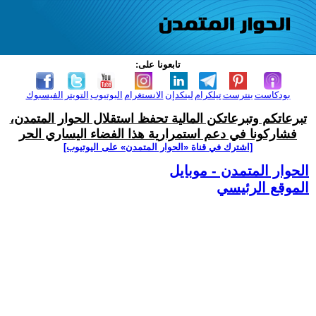
تابعونا على:
بودكاست
بنترست
تيلكرام
لينكدإن
الانستغرام
اليوتيوب
التويتر
الفيسبوك
تبرعاتكم وتبرعاتكن المالية تحفظ استقلال الحوار المتمدن،
فشاركونا في دعم استمرارية هذا الفضاء اليساري الحر
[اشترك في قناة ‫«الحوار المتمدن» على اليوتيوب]
الحوار المتمدن - موبايل
الموقع الرئيسي