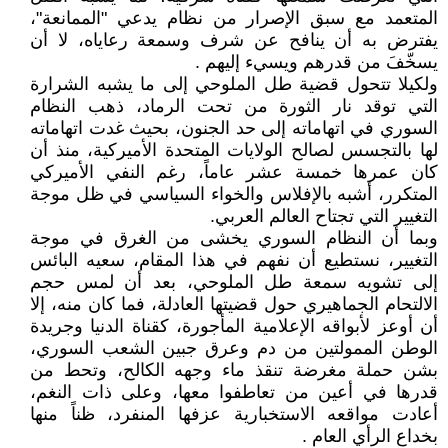
المتعمد مع سبق الإصرار من نظام يدعي "الممانعة"،
يفترض به أن ينافح عن شرف وسمعة رعاياه، لا أن
يسخّفَ من قدرهم ويسيء إليهم .
ولكيلا تتحول قضية طل الملوحي إلى ما يشبه الشرارة
التي توقد نار الثورة من تحت الرماد، ذهب النظام
السوري في اتهاماته إلى حد الجنون، بحيث غدت اتهاماته
لها بالتجسس لصالح الولايات المتحدة الأميركية، منذ أن
كان عمرها خمسة عشر عاماً، رغم النفي الأميركي
المتكرر، أشبه بالإفلاس والخواء السياسي في ظل موجة
التغيير التي تجتاح العالم العربي.
وبما أن النظام السوري يخشى من الغرق في موجة
التغيير، نستطيع أن نفهم في هذا المقام، سعيه البائس
إلى تشويه سمعة طل الملوحي، بعد أن لمس حجم
الالتحام الجماهيري حول قضيتها العادلة، فما كان منه، إلا
أن أوعز لأبواقه الإعلامية المأجورة، كقناة الدنيا وجريدة
الوطن الممولتين من دم وعرق جبين الشعب السوري،
بشن حملة مغرضة تنقذ ماء وجهه الكالح، وتحط من
قدرها في أعين من تعاطفوا معها، وعلى ذات النغم،
أعادت مواقعه الاستخبارية عزفها المنفرد، ظناً منها
بخداع الرأي العام .